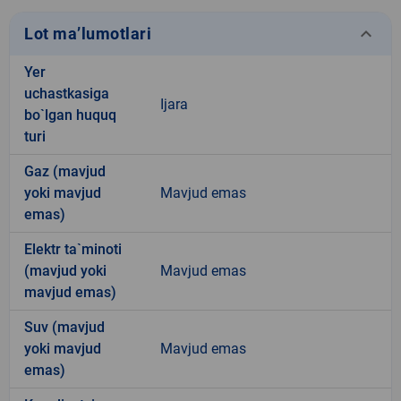
keyboard_arrow_down
Lot ma’lumotlari
Yer
uchastkasiga
Ijara
bo`lgan huquq
turi
Gaz (mavjud
yoki mavjud
Mavjud emas
emas)
Elektr ta`minoti
(mavjud yoki
Mavjud emas
mavjud emas)
Suv (mavjud
yoki mavjud
Mavjud emas
emas)