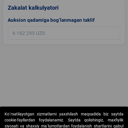
Zakalat kalkulyatori
Auksion qadamiga bog‘lanmagan taklif
Copyright © 2017-2026. "Elektron onlayn-auksionlarni tashkil etish"
Ko`rsatilayotgan xizmatlarni yaxshilash maqsadida biz saytda
AJ. Barcha huquqlar himoyalangan
cookie-fayllardan foydalanamiz. Saytda qolishingiz, maxfiylik
siyosati va shaxsiy ma`lumotlardan foydalanish shartlarini qabul