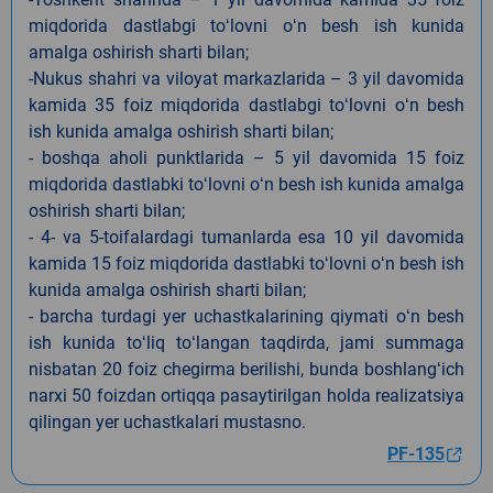
miqdorida dastlabgi toʻlovni oʻn besh ish kunida
amalga oshirish sharti bilan;
-Nukus shahri va viloyat markazlarida – 3 yil davomida
kamida 35 foiz miqdorida dastlabgi toʻlovni oʻn besh
ish kunida amalga oshirish sharti bilan;
- boshqa aholi punktlarida – 5 yil davomida 15 foiz
miqdorida dastlabki toʻlovni oʻn besh ish kunida amalga
oshirish sharti bilan;
- 4- va 5-toifalardagi tumanlarda esa 10 yil davomida
kamida 15 foiz miqdorida dastlabki toʻlovni oʻn besh ish
kunida amalga oshirish sharti bilan;
- barcha turdagi yer uchastkalarining qiymati oʻn besh
ish kunida toʻliq toʻlangan taqdirda, jami summaga
nisbatan 20 foiz chegirma berilishi, bunda boshlangʻich
narxi 50 foizdan ortiqqa pasaytirilgan holda realizatsiya
qilingan yer uchastkalari mustasno.
PF-135