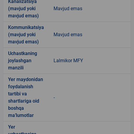
Kanalizatsiya
(mavjud yoki
Mavjud emas
mavjud emas)
Kommunikatsiya
(mavjud yoki
Mavjud emas
mavjud emas)
Uchastkaning
joylashgan
Lalmikor MFY
manzili
Yer maydonidan
foydalanish
tartibi va
-
shartlariga oid
boshqa
ma’lumotlar
Yer