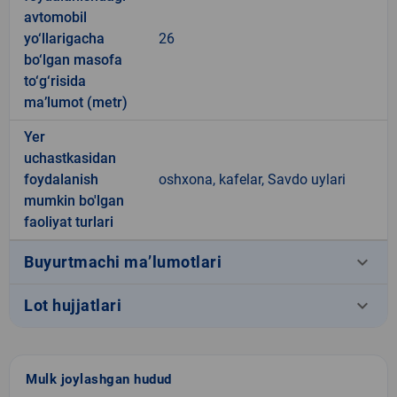
avtomobil
yo‘llarigacha
26
bo‘lgan masofa
to‘g‘risida
ma’lumot (metr)
Yer
uchastkasidan
foydalanish
oshxona, kafelar, Savdo uylari
mumkin bo'lgan
faoliyat turlari
keyboard_arrow_down
Buyurtmachi ma’lumotlari
keyboard_arrow_down
Lot hujjatlari
Mulk joylashgan hudud