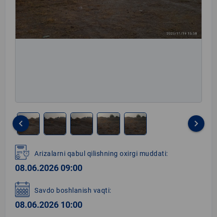
keyboard_arrow_left
keyboard_arrow_right
Item
1
Arizalarni qabul qilishning oxirgi muddati:
of
08.06.2026 09:00
5
Savdo boshlanish vaqti:
08.06.2026 10:00