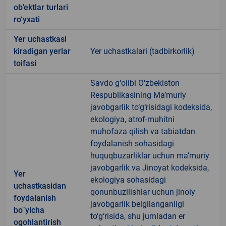
ob’ektlar turlari
ro‘yxati
Yer uchastkasi
kiradigan yerlar
Yer uchastkalari (tadbirkorlik)
toifasi
Savdo g‘olibi O‘zbekiston
Respublikasining Ma’muriy
javobgarlik to‘g‘risidagi kodeksida,
ekologiya, atrof-muhitni
muhofaza qilish va tabiatdan
foydalanish sohasidagi
huquqbuzarliklar uchun ma’muriy
javobgarlik va Jinoyat kodeksida,
Yer
ekologiya sohasidagi
uchastkasidan
qonunbuzilishlar uchun jinoiy
foydalanish
javobgarlik belgilanganligi
bo`yicha
to‘g‘risida, shu jumladan er
ogohlantirish