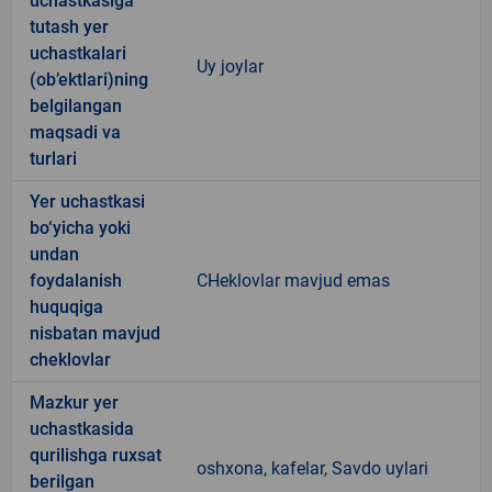
uchastkasiga
tutash yer
uchastkalari
Uy joylar
(ob’ektlari)ning
belgilangan
maqsadi va
turlari
Yer uchastkasi
bo‘yicha yoki
undan
foydalanish
CHeklovlar mavjud emas
huquqiga
nisbatan mavjud
cheklovlar
Mazkur yer
uchastkasida
qurilishga ruxsat
oshxona, kafelar, Savdo uylari
berilgan