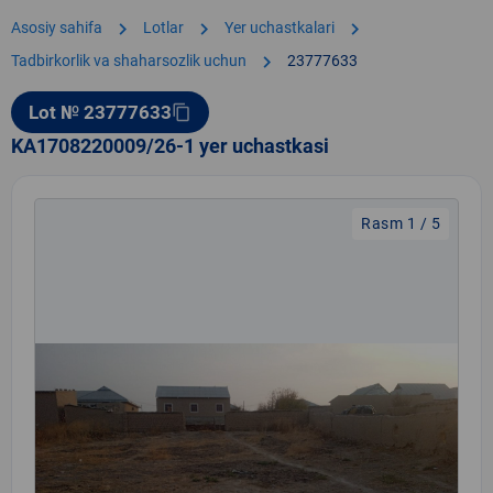
chevron_right
chevron_right
chevron_right
Asosiy sahifa
Lotlar
Yer uchastkalari
chevron_right
Tadbirkorlik va shaharsozlik uchun
23777633
Lot № 23777633
content_copy
KA1708220009/26-1 yer uchastkasi
Rasm 1 / 5