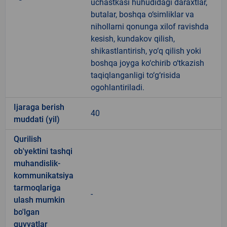
uchastkasi huhudidagi daraxtlar,
butalar, boshqa o‘simliklar va
nihollarni qonunga xilof ravishda
kesish, kundakov qilish,
shikastlantirish, yo‘q qilish yoki
boshqa joyga ko‘chirib o‘tkazish
taqiqlanganligi to‘g‘risida
ogohlantiriladi.
Ijaraga berish
40
muddati (yil)
Qurilish
ob'yektini tashqi
muhandislik-
kommunikatsiya
tarmoqlariga
-
ulash mumkin
bo'lgan
quvvatlar