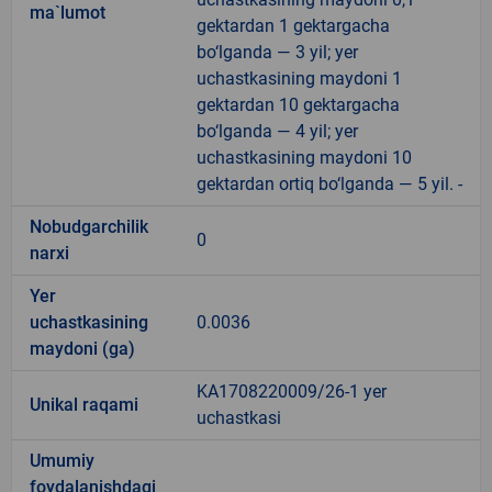
ma`lumot
gektardan 1 gektargacha
bo‘lganda — 3 yil; yer
uchastkasining maydoni 1
gektardan 10 gektargacha
bo‘lganda — 4 yil; yer
uchastkasining maydoni 10
gektardan ortiq bo‘lganda — 5 yil. -
Nobudgarchilik
0
narxi
Yer
uchastkasining
0.0036
maydoni (ga)
KA1708220009/26-1 yer
Unikal raqami
uchastkasi
Umumiy
foydalanishdagi