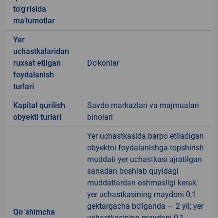
to'g'risida
ma'lumotlar
Yer
uchastkalaridan
ruxsat etilgan
Do'konlar
foydalanish
turlari
Kapital qurilish
Savdo markazlari va majmualari
obyekti turlari
binolari
Yer uchastkasida barpo etiladigan
obyektni foydalanishga topshirish
muddati yer uchastkasi ajratilgan
sanadan boshlab quyidagi
muddatlardan oshmasligi kerak:
yer uchastkasining maydoni 0,1
gektargacha bo‘lganda — 2 yil; yer
Qo`shimcha
uchastkasining maydoni 0,1