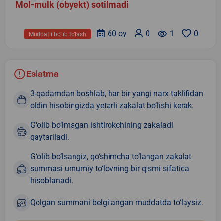
Mol-mulk (obyekt) sotilmadi
60 oy
0
remove_red_eye
1
0
Muddatli bo‘lib to‘lash
Eslatma
3-qadamdan boshlab, har bir yangi narx taklifidan
oldin hisobingizda yetarli zakalat bo‘lishi kerak.
G‘olib bo‘lmagan ishtirokchining zakaladi
qaytariladi.
G‘olib bo‘lsangiz, qo‘shimcha to‘langan zakalat
summasi umumiy to‘lovning bir qismi sifatida
hisoblanadi.
Qolgan summani belgilangan muddatda to‘laysiz.