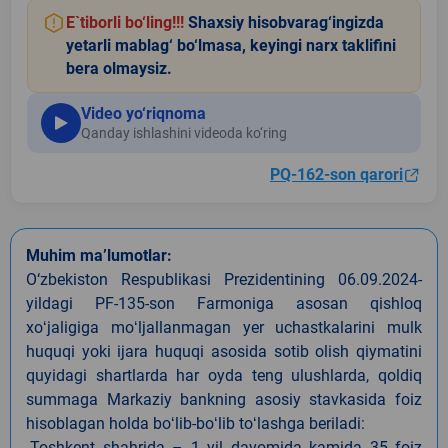
E`tiborli bo‘ling!!!
Shaxsiy hisobvarag‘ingizda
yetarli mablag‘ bo‘lmasa, keyingi narx taklifini
bera olmaysiz.
Video yo‘riqnoma
Qanday ishlashini videoda ko‘ring
PQ-162-son qarori
Muhim ma’lumotlar:
O‘zbekiston Respublikasi Prezidentining 06.09.2024-
yildagi PF-135-son Farmoniga asosan qishloq
xoʻjaligiga moʻljallanmagan yer uchastkalarini mulk
huquqi yoki ijara huquqi asosida sotib olish qiymatini
quyidagi shartlarda har oyda teng ulushlarda, qoldiq
summaga Markaziy bankning asosiy stavkasida foiz
hisoblagan holda boʻlib-boʻlib toʻlashga beriladi:
-Toshkent shahrida – 1 yil davomida kamida 35 foiz