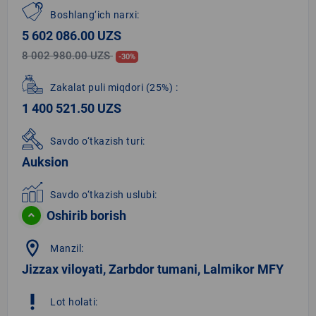
Boshlang‘ich narxi:
5 602 086.00 UZS
8 002 980.00 UZS
-30%
Zakalat puli miqdori
(25%)
:
1 400 521.50 UZS
Savdo o‘tkazish turi:
Auksion
Savdo o‘tkazish uslubi:
Oshirib borish
location_on
Manzil:
Jizzax viloyati, Zarbdor tumani, Lalmikor MFY
priority_high
Lot holati: