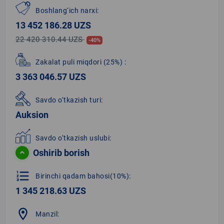
Boshlang‘ich narxi:
13 452 186.28 UZS
22 420 310.44 UZS
-40%
Zakalat puli miqdori
(25%)
:
3 363 046.57 UZS
Savdo o‘tkazish turi:
Auksion
Savdo o‘tkazish uslubi:
Oshirib borish
format_list_numbered
Birinchi qadam bahosi(10%):
1 345 218.63 UZS
location_on
Manzil: