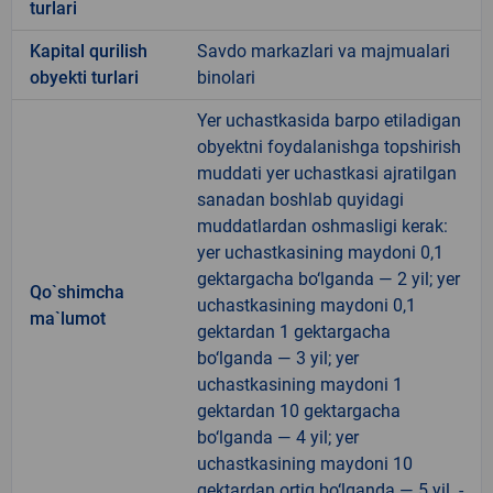
turlari
Kapital qurilish
Savdo markazlari va majmualari
obyekti turlari
binolari
Yer uchastkasida barpo etiladigan
obyektni foydalanishga topshirish
muddati yer uchastkasi ajratilgan
sanadan boshlab quyidagi
muddatlardan oshmasligi kerak:
yer uchastkasining maydoni 0,1
gektargacha bo‘lganda — 2 yil; yer
Qo`shimcha
uchastkasining maydoni 0,1
ma`lumot
gektardan 1 gektargacha
bo‘lganda — 3 yil; yer
uchastkasining maydoni 1
gektardan 10 gektargacha
bo‘lganda — 4 yil; yer
uchastkasining maydoni 10
gektardan ortiq bo‘lganda — 5 yil. -