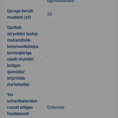
ogohlantiriladi.
Ijaraga berish
20
muddati (yil)
Qurilish
ob'yektini tashqi
muhandislik-
kommunikatsiya
tarmoqlariga
-
ulash mumkin
bo'lgan
quvvatlar
to'g'risida
ma'lumotlar
Yer
uchastkalaridan
ruxsat etilgan
Do'konlar
foydalanish