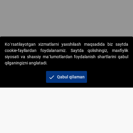
Ko`rsatilayotgan xizmatlarni yaxshilash maqsadida biz saytda
cookie-fayllardan foydalanamiz. Saytda qolishingiz, maxfiylik
siyosati va shaxsiy ma`lumotlardan foydalanish shartlarini qabul
qilganingizni anglatadi.
Copyright © 2017-2026. "Elektron onlayn-auksionlarni
tashkil etish" AJ. Barcha huquqlar himoyalangan
check
Qabul qilaman
To‘lov usullari