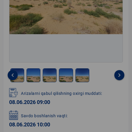
keyboard_arrow_left
keyboard_arrow_right
Item
1
Arizalarni qabul qilishning oxirgi muddati:
of
08.06.2026 09:00
5
Savdo boshlanish vaqti:
08.06.2026 10:00