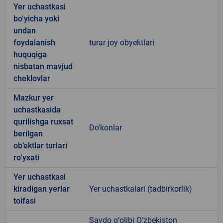
Yer uchastkasi
bo‘yicha yoki
undan
foydalanish
turar joy obyektlari
huquqiga
nisbatan mavjud
cheklovlar
Mazkur yer
uchastkasida
qurilishga ruxsat
Do'konlar
berilgan
ob’ektlar turlari
ro‘yxati
Yer uchastkasi
kiradigan yerlar
Yer uchastkalari (tadbirkorlik)
toifasi
Savdo g‘olibi O‘zbekiston