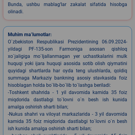
Bunda, ushbu mablag‘lar zakalat sifatida hisobga
olinadi.
Muhim ma’lumotlar:
O`zbekiston Respublikasi Prezidentining 06.09.2024-
yildagi PF-135-son Farmoniga asosan qishloq
xo`jaligiga mo`ljallanmagan yer uchastkalarini mulk
huquqi yoki ijara huquqi asosida sotib olish qiymatini
quyidagi shartlarda har oyda teng ulushlarda, qoldiq
summaga Markaziy bankning asosiy stavkasida foiz
hisoblagan holda bo`lib-bo`lib to`lashga beriladi:
-Toshkent shahrida - 1 yil davomida kamida 35 foiz
miqdorida dastlabgi to`lovni o`n besh ish kunida
amalga oshirish sharti bilan;
-Nukus shahri va viloyat markazlarida - 3 yil davomida
kamida 35 foiz miqdorida dastlabgi to`lovni o`n besh
ish kunida amalga oshirish sharti bilan;