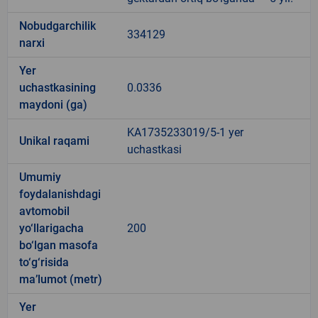
Nobudgarchilik
334129
narxi
Yer
uchastkasining
0.0336
maydoni (ga)
KA1735233019/5-1 yer
Unikal raqami
uchastkasi
Umumiy
foydalanishdagi
avtomobil
yo‘llarigacha
200
bo‘lgan masofa
to‘g‘risida
ma’lumot (metr)
Yer