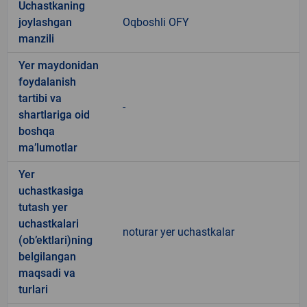
Uchastkaning
joylashgan
Oqboshli OFY
manzili
Yer maydonidan
foydalanish
tartibi va
-
shartlariga oid
boshqa
ma’lumotlar
Yer
uchastkasiga
tutash yer
uchastkalari
noturar yer uchastkalar
(ob’ektlari)ning
belgilangan
maqsadi va
turlari