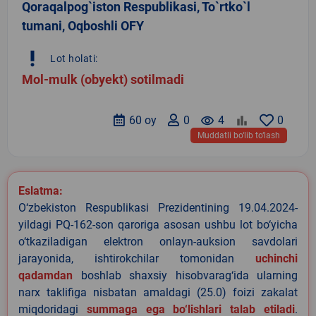
Qoraqalpog`iston Respublikasi, To`rtko`l
tumani, Oqboshli OFY
priority_high
Lot holati:
Mol-mulk (obyekt) sotilmadi
60 oy
0
remove_red_eye
4
0
Muddatli bo‘lib to‘lash
Eslatma:
O‘zbekiston Respublikasi Prezidentining 19.04.2024-
yildagi PQ-162-son qaroriga asosan ushbu lot bo‘yicha
o‘tkaziladigan elektron onlayn-auksion savdolari
jarayonida, ishtirokchilar tomonidan
uchinchi
qadamdan
boshlab shaxsiy hisobvarag‘ida ularning
narx taklifiga nisbatan amaldagi (25.0) foizi zakalat
miqdoridagi
summaga ega bo‘lishlari talab etiladi
.