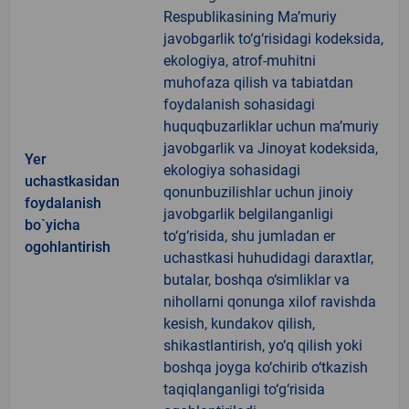
Respublikasining Ma’muriy
javobgarlik to‘g‘risidagi kodeksida,
ekologiya, atrof-muhitni
muhofaza qilish va tabiatdan
foydalanish sohasidagi
huquqbuzarliklar uchun ma’muriy
javobgarlik va Jinoyat kodeksida,
Yer
ekologiya sohasidagi
uchastkasidan
qonunbuzilishlar uchun jinoiy
foydalanish
javobgarlik belgilanganligi
bo`yicha
to‘g‘risida, shu jumladan er
ogohlantirish
uchastkasi huhudidagi daraxtlar,
butalar, boshqa o‘simliklar va
nihollarni qonunga xilof ravishda
kesish, kundakov qilish,
shikastlantirish, yo‘q qilish yoki
boshqa joyga ko‘chirib o‘tkazish
taqiqlanganligi to‘g‘risida