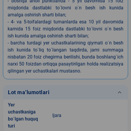
- boshqa aholi punktlarida - 5 yil davomida 15 foiz
miqdorida dastlabki to`lovni o`n besh ish kunida
amalga oshirish sharti bilan;
- 4- va 5-toifalardagi tumanlarda esa 10 yil davomida
kamida 15 foiz miqdorida dastlabki to`lovni o`n besh
ish kunida amalga oshirish sharti bilan;
- barcha turdagi yer uchastkalarining qiymati o`n besh
ish kunida to`liq to`langan taqdirda, jami summaga
nisbatan 20 foiz chegirma berilishi, bunda boshlang`ich
narxi 50 foizdan ortiqqa pasaytirilgan holda realizatsiya
qilingan yer uchastkalari mustasno.
keyboard_arrow_down
Lot ma’lumotlari
Yer
uchastkasiga
Ijara
bo`lgan huquq
turi