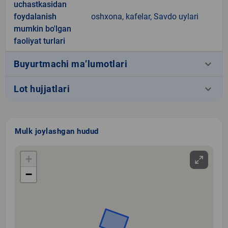
uchastkasidan
foydalanish
oshxona, kafelar, Savdo uylari
mumkin bo'lgan
faoliyat turlari
keyboard_arrow_down
Buyurtmachi ma’lumotlari
keyboard_arrow_down
Lot hujjatlari
Mulk joylashgan hudud
+
−