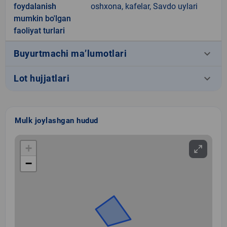
foydalanish
oshxona, kafelar, Savdo uylari
mumkin bo'lgan
faoliyat turlari
keyboard_arrow_down
Buyurtmachi ma’lumotlari
keyboard_arrow_down
Lot hujjatlari
Mulk joylashgan hudud
+
−