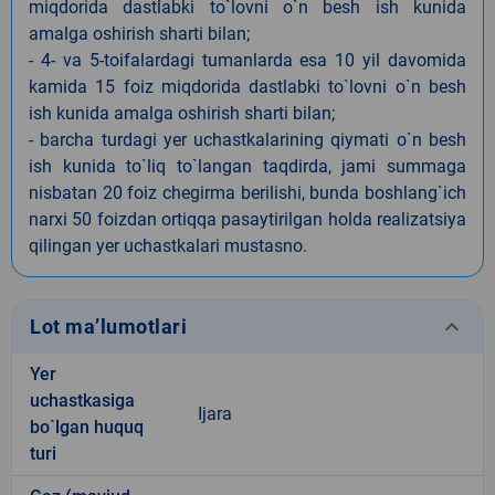
miqdorida dastlabki to`lovni o`n besh ish kunida
amalga oshirish sharti bilan;
- 4- va 5-toifalardagi tumanlarda esa 10 yil davomida
kamida 15 foiz miqdorida dastlabki to`lovni o`n besh
ish kunida amalga oshirish sharti bilan;
- barcha turdagi yer uchastkalarining qiymati o`n besh
ish kunida to`liq to`langan taqdirda, jami summaga
nisbatan 20 foiz chegirma berilishi, bunda boshlang`ich
narxi 50 foizdan ortiqqa pasaytirilgan holda realizatsiya
qilingan yer uchastkalari mustasno.
keyboard_arrow_down
Lot ma’lumotlari
Yer
uchastkasiga
Ijara
bo`lgan huquq
turi