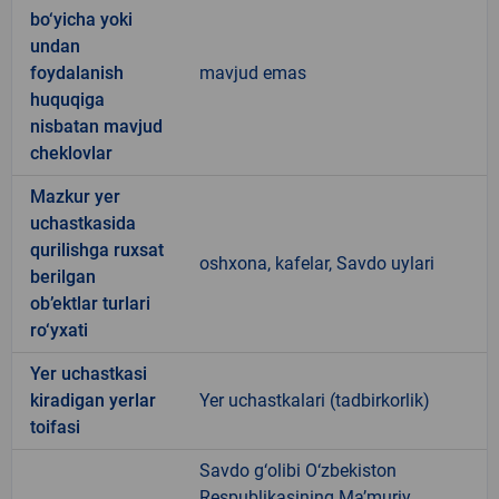
bo‘yicha yoki
undan
foydalanish
mavjud emas
huquqiga
nisbatan mavjud
cheklovlar
Mazkur yer
uchastkasida
qurilishga ruxsat
oshxona, kafelar, Savdo uylari
berilgan
ob’ektlar turlari
ro‘yxati
Yer uchastkasi
kiradigan yerlar
Yer uchastkalari (tadbirkorlik)
toifasi
Savdo g‘olibi O‘zbekiston
Respublikasining Ma’muriy