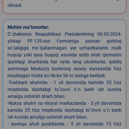
olinadi.
Muhim ma’lumotlar:
O`zbekiston Respublikasi Prezidentining 06.09.2024-
yildagi PF-135-son Farmoniga asosan qishloq
xo`jaligiga mo`ljallanmagan yer uchastkalarini mulk
huquqi yoki ijara huquqi asosida sotib olish qiymatini
quyidagi shartlarda har oyda teng ulushlarda, qoldiq
summaga Markaziy bankning asosiy stavkasida foiz
hisoblagan holda bo`lib-bo`lib to`lashga beriladi:
-Toshkent shahrida - 1 yil davomida kamida 35 foiz
miqdorida dastlabgi to`lovni o`n besh ish kunida
amalga oshirish sharti bilan;
-Nukus shahri va viloyat markazlarida - 3 yil davomida
kamida 35 foiz miqdorida dastlabgi to`lovni o`n besh
ish kunida amalga oshirish sharti bilan;
- boshqa aholi punktlarida - 5 yil davomida 15 foiz