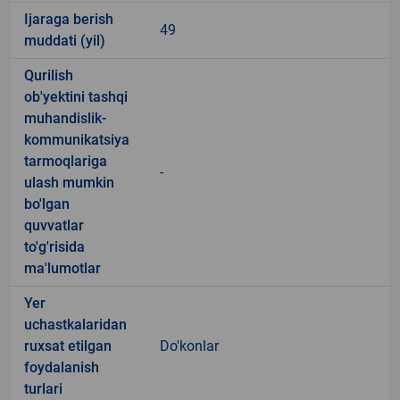
Ijaraga berish
49
muddati (yil)
Qurilish
ob'yektini tashqi
muhandislik-
kommunikatsiya
tarmoqlariga
-
ulash mumkin
bo'lgan
quvvatlar
to'g'risida
ma'lumotlar
Yer
uchastkalaridan
ruxsat etilgan
Do'konlar
foydalanish
turlari