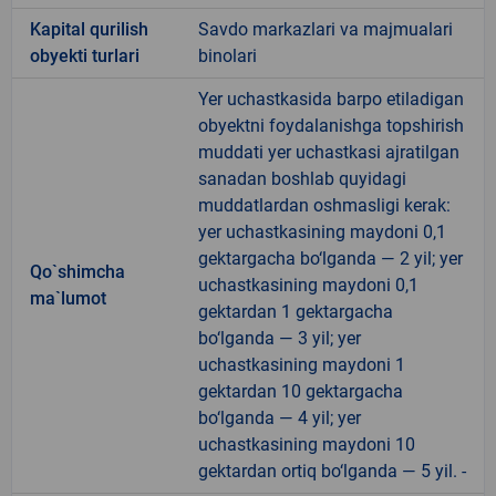
Kapital qurilish
Savdo markazlari va majmualari
obyekti turlari
binolari
Yer uchastkasida barpo etiladigan
obyektni foydalanishga topshirish
muddati yer uchastkasi ajratilgan
sanadan boshlab quyidagi
muddatlardan oshmasligi kerak:
yer uchastkasining maydoni 0,1
gektargacha bo‘lganda — 2 yil; yer
Qo`shimcha
uchastkasining maydoni 0,1
ma`lumot
gektardan 1 gektargacha
bo‘lganda — 3 yil; yer
uchastkasining maydoni 1
gektardan 10 gektargacha
bo‘lganda — 4 yil; yer
uchastkasining maydoni 10
gektardan ortiq bo‘lganda — 5 yil. -