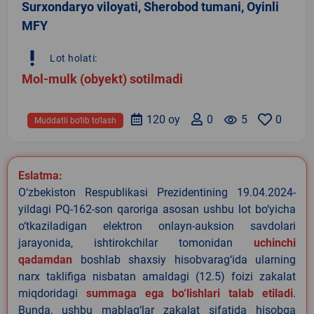
Surxondaryo viloyati, Sherobod tumani, Oyinli
MFY
priority_high
Lot holati:
Mol-mulk (obyekt) sotilmadi
120 oy
0
remove_red_eye
5
0
Muddatli bo‘lib to‘lash
Eslatma:
O‘zbekiston Respublikasi Prezidentining 19.04.2024-
yildagi PQ-162-son qaroriga asosan ushbu lot bo‘yicha
o‘tkaziladigan elektron onlayn-auksion savdolari
jarayonida, ishtirokchilar tomonidan
uchinchi
qadamdan
boshlab shaxsiy hisobvarag‘ida ularning
narx taklifiga nisbatan amaldagi (12.5) foizi zakalat
miqdoridagi
summaga ega bo‘lishlari talab etiladi
.
Bunda, ushbu mablag‘lar zakalat sifatida hisobga