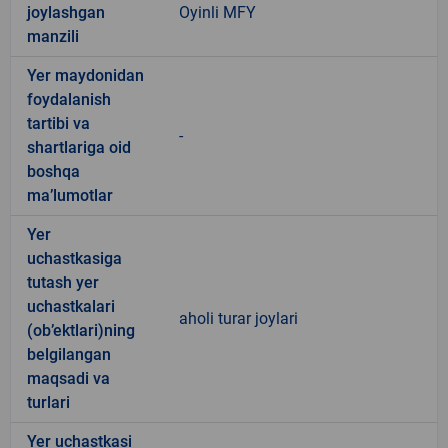
joylashgan
Oyinli MFY
manzili
Yer maydonidan
foydalanish
tartibi va
-
shartlariga oid
boshqa
ma’lumotlar
Yer
uchastkasiga
tutash yer
uchastkalari
aholi turar joylari
(ob’ektlari)ning
belgilangan
maqsadi va
turlari
Yer uchastkasi