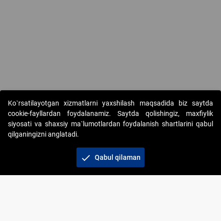
Copyright © 2017-2026. "Elektron onlayn-auksionlarni tashkil etish"
Ko`rsatilayotgan xizmatlarni yaxshilash maqsadida biz saytda
AJ. Barcha huquqlar himoyalangan
cookie-fayllardan foydalanamiz. Saytda qolishingiz, maxfiylik
siyosati va shaxsiy ma`lumotlardan foydalanish shartlarini qabul
qilganingizni anglatadi.
check
Qabul qilaman
+998 71 202-21-11
Veb-saytdagi axborot materiallaridan boshqa
shaxslar foydalanganda jamiyatning korporativ veb-
saytiga majburiy havolalar ko‘rsatilishi kerak