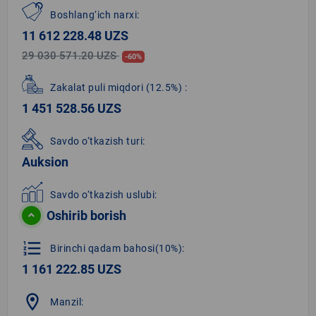
Boshlang‘ich narxi:
11 612 228.48 UZS
29 030 571.20 UZS
-60%
Zakalat puli miqdori
(12.5%)
:
1 451 528.56 UZS
Savdo o‘tkazish turi:
Auksion
Savdo o‘tkazish uslubi:
Oshirib borish
format_list_numbered
Birinchi qadam bahosi(10%):
1 161 222.85 UZS
location_on
Manzil: