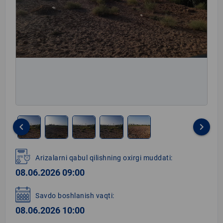
keyboard_arrow_left
keyboard_arrow_right
Item
1
Arizalarni qabul qilishning oxirgi muddati:
of
08.06.2026 09:00
5
Savdo boshlanish vaqti:
08.06.2026 10:00