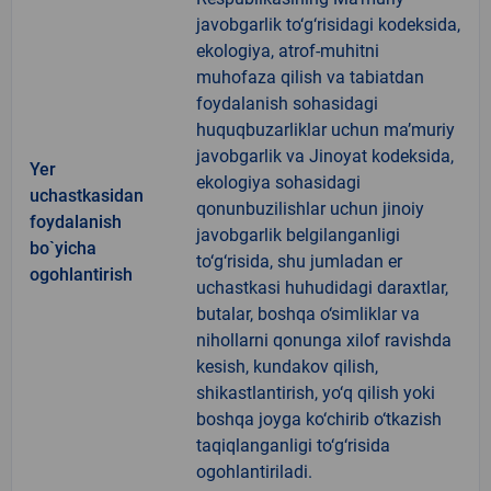
javobgarlik to‘g‘risidagi kodeksida,
ekologiya, atrof-muhitni
muhofaza qilish va tabiatdan
foydalanish sohasidagi
huquqbuzarliklar uchun ma’muriy
javobgarlik va Jinoyat kodeksida,
Yer
ekologiya sohasidagi
uchastkasidan
qonunbuzilishlar uchun jinoiy
foydalanish
javobgarlik belgilanganligi
bo`yicha
to‘g‘risida, shu jumladan er
ogohlantirish
uchastkasi huhudidagi daraxtlar,
butalar, boshqa o‘simliklar va
nihollarni qonunga xilof ravishda
kesish, kundakov qilish,
shikastlantirish, yo‘q qilish yoki
boshqa joyga ko‘chirib o‘tkazish
taqiqlanganligi to‘g‘risida
ogohlantiriladi.