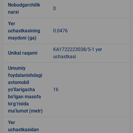
Nobudgarchilik
0
narxi
Yer
uchastkasining
0.0476
maydoni (ga)
KA1722223038/5-1 yer
Unikal raqami
uchastkasi
Umumiy
foydalanishdagi
avtomobil
yo‘llarigacha
16
bo‘lgan masofa
to‘g‘risida
ma’lumot (metr)
Yer
uchastkasidan