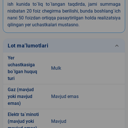
ish kunida to`liq to`langan taqdirda, jami summaga
nisbatan 20 foiz chegirma berilishi, bunda boshlang`ich
narxi 50 foizdan ortiqqa pasaytirilgan holda realizatsiya
qilingan yer uchastkalari mustasno.
keyboard_arrow_down
Lot ma’lumotlari
Yer
uchastkasiga
Mulk
bo`lgan huquq
turi
Gaz (mavjud
yoki mavjud
Mavjud emas
emas)
Elektr ta`minoti
(mavjud yoki
Mavjud