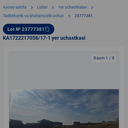
chevron_right
chevron_right
chevron_right
Asosiy sahifa
Lotlar
Yer uchastkalari
chevron_right
Tadbirkorlik va shaharsozlik uchun
23777381
Lot № 23777381
content_copy
KA1722217058/17-1 yer uchastkasi
Rasm 1 / 8