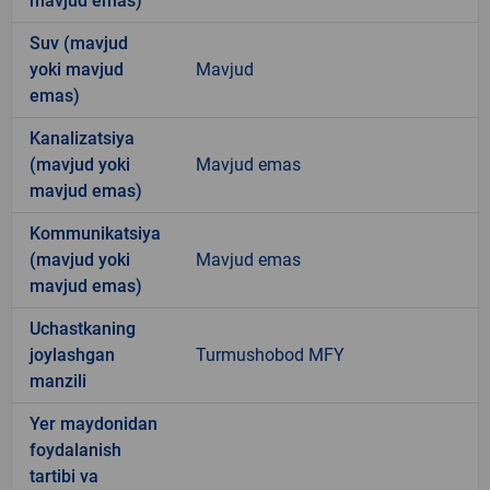
mavjud emas)
Suv (mavjud
yoki mavjud
Mavjud
emas)
Kanalizatsiya
(mavjud yoki
Mavjud emas
mavjud emas)
Kommunikatsiya
(mavjud yoki
Mavjud emas
mavjud emas)
Uchastkaning
joylashgan
Turmushobod MFY
manzili
Yer maydonidan
foydalanish
tartibi va
-