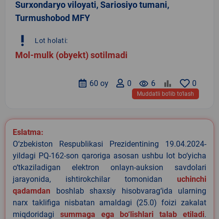
Surxondaryo viloyati, Sariosiyo tumani,
Turmushobod MFY
priority_high
Lot holati:
Mol-mulk (obyekt) sotilmadi
60 oy
0
remove_red_eye
6
0
Muddatli bo‘lib to‘lash
Eslatma:
O‘zbekiston Respublikasi Prezidentining 19.04.2024-
yildagi PQ-162-son qaroriga asosan ushbu lot bo‘yicha
o‘tkaziladigan elektron onlayn-auksion savdolari
jarayonida, ishtirokchilar tomonidan
uchinchi
qadamdan
boshlab shaxsiy hisobvarag‘ida ularning
narx taklifiga nisbatan amaldagi (25.0) foizi zakalat
miqdoridagi
summaga ega bo‘lishlari talab etiladi
.