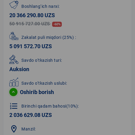
Boshlang‘ich narxi:
20 366 290.80 UZS
50 915 727.00 UZS
-60%
Zakalat puli miqdori
(25%)
:
5 091 572.70 UZS
Savdo o‘tkazish turi:
Auksion
Savdo o‘tkazish uslubi:
Oshirib borish
format_list_numbered
Birinchi qadam bahosi(10%):
2 036 629.08 UZS
location_on
Manzil: