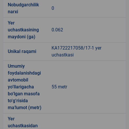
Nobudgarchilik
0
narxi
Yer
uchastkasining
0.062
maydoni (ga)
KA1722217058/17-1 yer
Unikal raqami
uchastkasi
Umumiy
foydalanishdagi
avtomobil
yo‘llarigacha
55 metr
bo‘lgan masofa
to‘g‘risida
ma’lumot (metr)
Yer
uchastkasidan