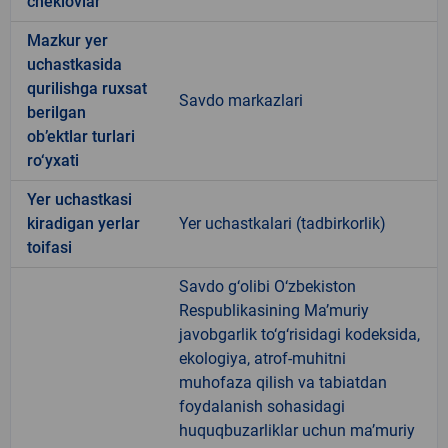
cheklovlar
Mazkur yer
uchastkasida
qurilishga ruxsat
Savdo markazlari
berilgan
ob’ektlar turlari
ro‘yxati
Yer uchastkasi
kiradigan yerlar
Yer uchastkalari (tadbirkorlik)
toifasi
Savdo g‘olibi O‘zbekiston
Respublikasining Ma’muriy
javobgarlik to‘g‘risidagi kodeksida,
ekologiya, atrof-muhitni
muhofaza qilish va tabiatdan
foydalanish sohasidagi
huquqbuzarliklar uchun ma’muriy