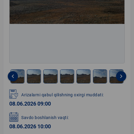
keyboard_arrow_left
keyboard_arrow_right
Item
1
Arizalarni qabul qilishning oxirgi muddati:
of
08.06.2026 09:00
8
Savdo boshlanish vaqti:
08.06.2026 10:00