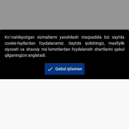
Ko`rsatilayotgan xizmatlarni yaxshilash maqsadida biz saytda
cookie-fayllardan foydalanamiz. Saytda qolishingiz, maxfiylik
siyosati va shaxsiy ma`lumotlardan foydalanish shartlarini qabul
qilganingizni anglatadi.
Copyright © 2017-2026. "Elektron onlayn-auksionlarni
tashkil etish" AJ. Barcha huquqlar himoyalangan
check
Qabul qilaman
To‘lov usullari