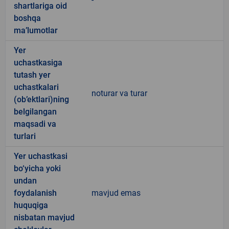
shartlariga oid
boshqa
ma’lumotlar
Yer
uchastkasiga
tutash yer
uchastkalari
noturar va turar
(ob’ektlari)ning
belgilangan
maqsadi va
turlari
Yer uchastkasi
bo‘yicha yoki
undan
foydalanish
mavjud emas
huquqiga
nisbatan mavjud