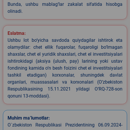
Bunda, ushbu mablag‘lar zakalat sifatida hisobga
olinadi.
Eslatma:
Ushbu lot bo‘yicha savdoda quiydagilar ishtirok eta
olamydilar: chet ellik fuqarolar, fuqaroligi bo‘lmagan
shaxslar, chet el yuridik shaxslari, chet el investitsiyalari
ishtirokidagi (aksiya (ulush, pay) larining yoki ustav
fondining kamida o‘n besh foizini chet el investitsiyalari
tashkil etadigan) korxonalar, shuningdek davlat
organlari, muassasalari va korxonalari (O‘zbekiston
Respublikasining 15.11.2021 yildagi O‘RQ-728-son
qonuni 13-moddasi).
Muhim ma’lumotlar:
O`zbekiston Respublikasi Prezidentining 06.09.2024-