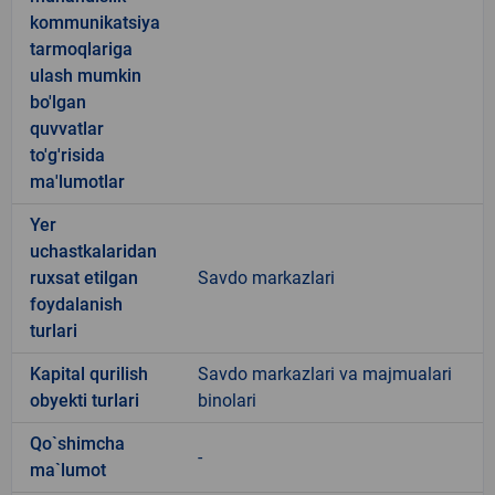
kommunikatsiya
tarmoqlariga
ulash mumkin
bo'lgan
quvvatlar
to'g'risida
ma'lumotlar
Yer
uchastkalaridan
ruxsat etilgan
Savdo markazlari
foydalanish
turlari
Kapital qurilish
Savdo markazlari va majmualari
obyekti turlari
binolari
Qo`shimcha
-
ma`lumot