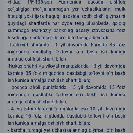
yildagi PF-135-son Farmoniga asosan qishloq
xo`jaligiga mo`ljallanmagan yer uchastkalarini mulk
huquqi yoki ijara huquqi asosida sotib olish qiymatini
quyidagi shartlarda har oyda teng ulushlarda, qoldiq
summaga Markaziy bankning asosiy stavkasida foiz
hisoblagan holda bo`lib-bo`lib to`lashga beriladi:
-Toshkent shahrida - 1 yil davomida kamida 35 foiz
miqdorida dastlabgi to`lovni o`n besh ish kunida
amalga oshirish sharti bilan;
-Nukus shahri va viloyat markazlarida - 3 yil davomida
kamida 35 foiz miqdorida dastlabgi to`lovni o`n besh
ish kunida amalga oshirish sharti bilan;
- boshqa aholi punktlarida - 5 yil davomida 15 foiz
miqdorida dastlabki to`lovni o`n besh ish kunida
amalga oshirish sharti bilan;
- 4- va 5-toifalardagi tumanlarda esa 10 yil davomida
kamida 15 foiz miqdorida dastlabki to`lovni o`n besh
ish kunida amalga oshirish sharti bilan;
- barcha turdagi yer uchastkalarining qiymati o`n besh