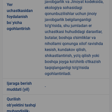
javobgarlik va Jinoyat kodeksida,
Yer
ekologiya sohasidagi
uchastkasidan
qonunbuzilishlar uchun jinoiy
foydalanish
javobgarlik belgilanganligi
bo`yicha
to‘g‘risida, shu jumladan er
ogohlantirish
uchastkasi huhudidagi daraxtlar,
butalar, boshqa o‘simliklar va
nihollarni qonunga xilof ravishda
kesish, kundakov qilish,
shikastlantirish, yo‘q qilish yoki
boshqa joyga ko‘chirib o‘tkazish
taqiqlanganligi to‘g‘risida
ogohlantiriladi.
Ijaraga berish
-
muddati (yil)
Qurilish
ob'yektini tashqi
muhandislik-