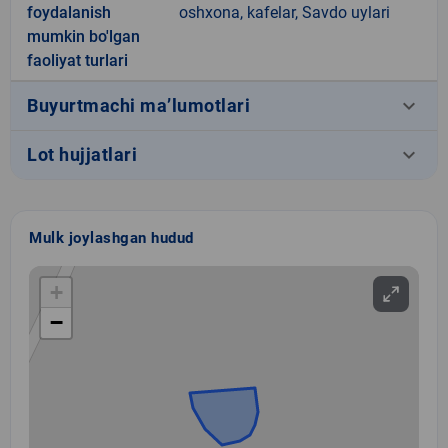
foydalanish
oshxona, kafelar, Savdo uylari
mumkin bo'lgan
faoliyat turlari
keyboard_arrow_down
Buyurtmachi ma’lumotlari
keyboard_arrow_down
Lot hujjatlari
Mulk joylashgan hudud
+
−