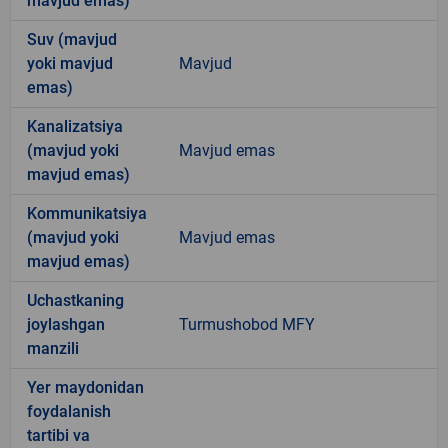
mavjud emas)
Suv (mavjud
yoki mavjud
Mavjud
emas)
Kanalizatsiya
(mavjud yoki
Mavjud emas
mavjud emas)
Kommunikatsiya
(mavjud yoki
Mavjud emas
mavjud emas)
Uchastkaning
joylashgan
Turmushobod MFY
manzili
Yer maydonidan
foydalanish
tartibi va
-