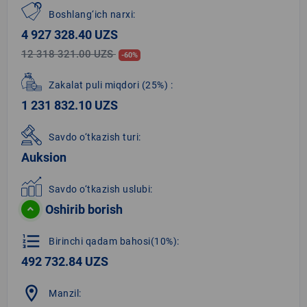
Boshlang‘ich narxi:
4 927 328.40 UZS
12 318 321.00 UZS
-60%
Zakalat puli miqdori
(25%)
:
1 231 832.10 UZS
Savdo o‘tkazish turi:
Auksion
Savdo o‘tkazish uslubi:
Oshirib borish
format_list_numbered
Birinchi qadam bahosi(10%):
492 732.84 UZS
location_on
Manzil: