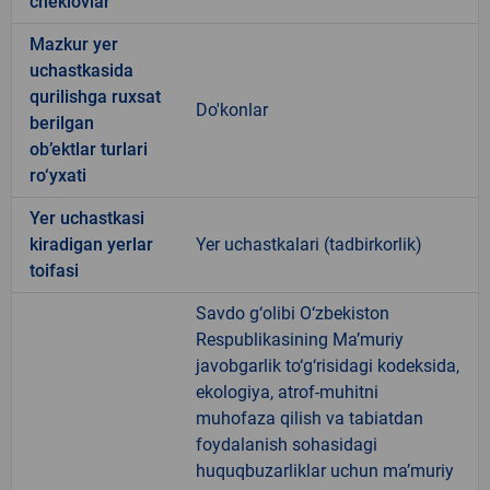
cheklovlar
Mazkur yer
uchastkasida
qurilishga ruxsat
Do'konlar
berilgan
ob’ektlar turlari
ro‘yxati
Yer uchastkasi
kiradigan yerlar
Yer uchastkalari (tadbirkorlik)
toifasi
Savdo g‘olibi O‘zbekiston
Respublikasining Ma’muriy
javobgarlik to‘g‘risidagi kodeksida,
ekologiya, atrof-muhitni
muhofaza qilish va tabiatdan
foydalanish sohasidagi
huquqbuzarliklar uchun ma’muriy