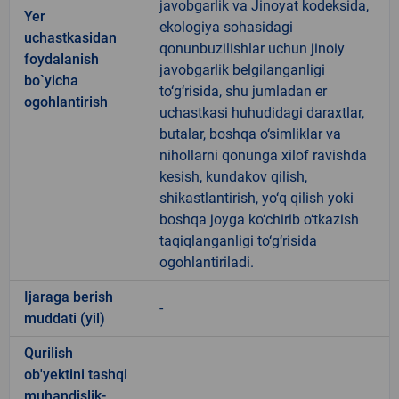
javobgarlik va Jinoyat kodeksida,
Yer
ekologiya sohasidagi
uchastkasidan
qonunbuzilishlar uchun jinoiy
foydalanish
javobgarlik belgilanganligi
bo`yicha
to‘g‘risida, shu jumladan er
ogohlantirish
uchastkasi huhudidagi daraxtlar,
butalar, boshqa o‘simliklar va
nihollarni qonunga xilof ravishda
kesish, kundakov qilish,
shikastlantirish, yo‘q qilish yoki
boshqa joyga ko‘chirib o‘tkazish
taqiqlanganligi to‘g‘risida
ogohlantiriladi.
Ijaraga berish
-
muddati (yil)
Qurilish
ob'yektini tashqi
muhandislik-