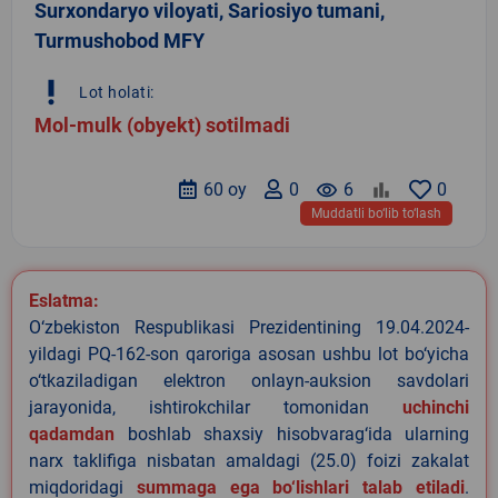
Surxondaryo viloyati, Sariosiyo tumani,
Turmushobod MFY
priority_high
Lot holati:
Mol-mulk (obyekt) sotilmadi
60 oy
0
remove_red_eye
6
0
Muddatli bo‘lib to‘lash
Eslatma:
O‘zbekiston Respublikasi Prezidentining 19.04.2024-
yildagi PQ-162-son qaroriga asosan ushbu lot bo‘yicha
o‘tkaziladigan elektron onlayn-auksion savdolari
jarayonida, ishtirokchilar tomonidan
uchinchi
qadamdan
boshlab shaxsiy hisobvarag‘ida ularning
narx taklifiga nisbatan amaldagi (25.0) foizi zakalat
miqdoridagi
summaga ega bo‘lishlari talab etiladi
.