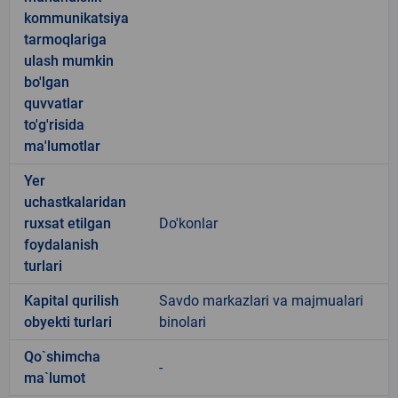
kommunikatsiya
tarmoqlariga
ulash mumkin
bo'lgan
quvvatlar
to'g'risida
ma'lumotlar
Yer
uchastkalaridan
ruxsat etilgan
Do'konlar
foydalanish
turlari
Kapital qurilish
Savdo markazlari va majmualari
obyekti turlari
binolari
Qo`shimcha
-
ma`lumot