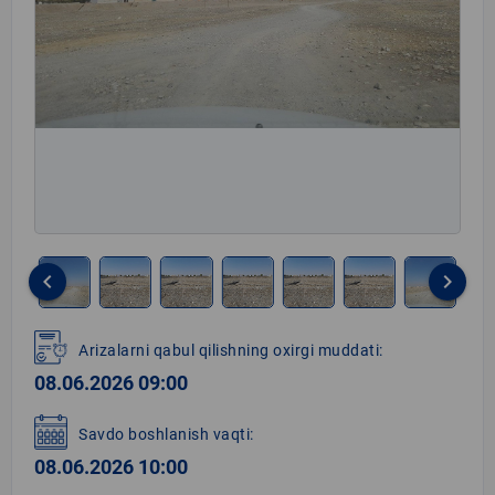
keyboard_arrow_left
keyboard_arrow_right
Item
1
Arizalarni qabul qilishning oxirgi muddati:
of
08.06.2026 09:00
8
Savdo boshlanish vaqti:
08.06.2026 10:00