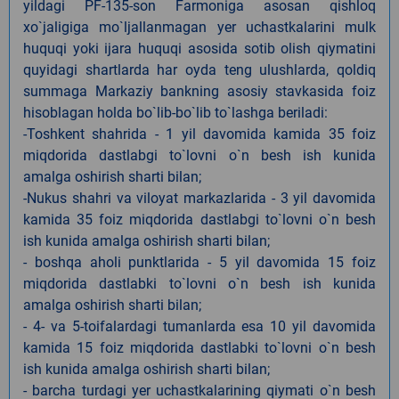
yildagi PF-135-son Farmoniga asosan qishloq
xo`jaligiga mo`ljallanmagan yer uchastkalarini mulk
huquqi yoki ijara huquqi asosida sotib olish qiymatini
quyidagi shartlarda har oyda teng ulushlarda, qoldiq
summaga Markaziy bankning asosiy stavkasida foiz
hisoblagan holda bo`lib-bo`lib to`lashga beriladi:
-Toshkent shahrida - 1 yil davomida kamida 35 foiz
miqdorida dastlabgi to`lovni o`n besh ish kunida
amalga oshirish sharti bilan;
-Nukus shahri va viloyat markazlarida - 3 yil davomida
kamida 35 foiz miqdorida dastlabgi to`lovni o`n besh
ish kunida amalga oshirish sharti bilan;
- boshqa aholi punktlarida - 5 yil davomida 15 foiz
miqdorida dastlabki to`lovni o`n besh ish kunida
amalga oshirish sharti bilan;
- 4- va 5-toifalardagi tumanlarda esa 10 yil davomida
kamida 15 foiz miqdorida dastlabki to`lovni o`n besh
ish kunida amalga oshirish sharti bilan;
- barcha turdagi yer uchastkalarining qiymati o`n besh