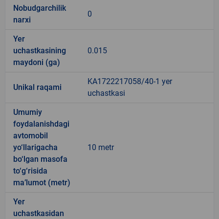
Nobudgarchilik
0
narxi
Yer
uchastkasining
0.015
maydoni (ga)
KA1722217058/40-1 yer
Unikal raqami
uchastkasi
Umumiy
foydalanishdagi
avtomobil
yo‘llarigacha
10 metr
bo‘lgan masofa
to‘g‘risida
ma’lumot (metr)
Yer
uchastkasidan