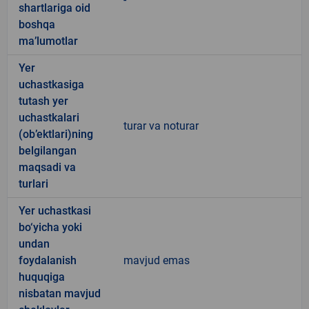
shartlariga oid
boshqa
ma’lumotlar
Yer
uchastkasiga
tutash yer
uchastkalari
turar va noturar
(ob’ektlari)ning
belgilangan
maqsadi va
turlari
Yer uchastkasi
bo‘yicha yoki
undan
foydalanish
mavjud emas
huquqiga
nisbatan mavjud