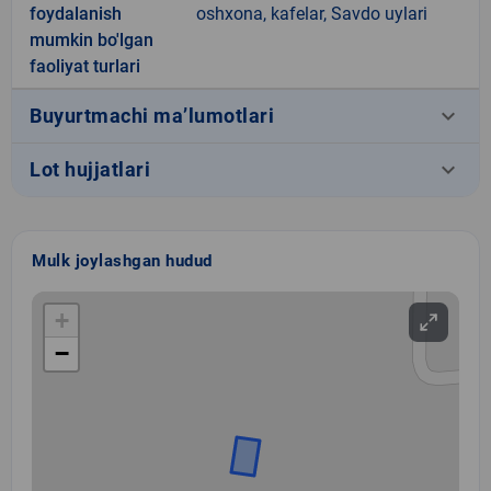
foydalanish
oshxona, kafelar, Savdo uylari
mumkin bo'lgan
faoliyat turlari
keyboard_arrow_down
Buyurtmachi ma’lumotlari
keyboard_arrow_down
Lot hujjatlari
Mulk joylashgan hudud
+
−