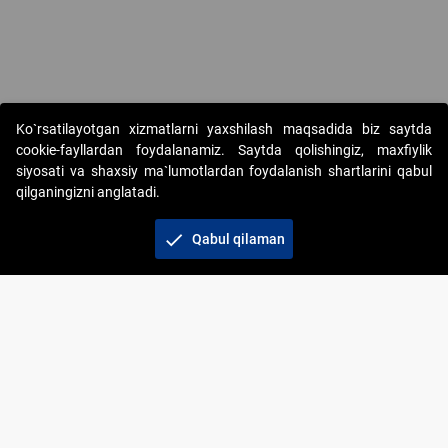
Ko`rsatilayotgan xizmatlarni yaxshilash maqsadida biz saytda
cookie-fayllardan foydalanamiz. Saytda qolishingiz, maxfiylik
siyosati va shaxsiy ma`lumotlardan foydalanish shartlarini qabul
qilganingizni anglatadi.
Copyright © 2017-2026. "Elektron onlayn-auksionlarni
tashkil etish" AJ. Barcha huquqlar himoyalangan
check
Qabul qilaman
To‘lov usullari