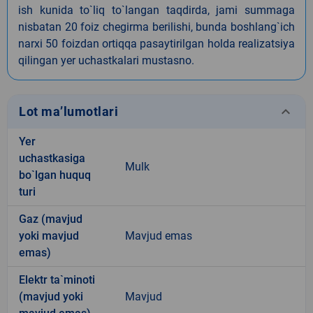
ish kunida to`liq to`langan taqdirda, jami summaga
nisbatan 20 foiz chegirma berilishi, bunda boshlang`ich
narxi 50 foizdan ortiqqa pasaytirilgan holda realizatsiya
qilingan yer uchastkalari mustasno.
keyboard_arrow_down
Lot ma’lumotlari
Yer
uchastkasiga
Mulk
bo`lgan huquq
turi
Gaz (mavjud
yoki mavjud
Mavjud emas
emas)
Elektr ta`minoti
(mavjud yoki
Mavjud