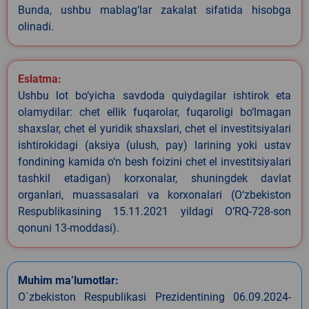
Bunda, ushbu mablag‘lar zakalat sifatida hisobga
olinadi.
Eslatma:
Ushbu lot bo‘yicha savdoda quiydagilar ishtirok eta
olamydilar: chet ellik fuqarolar, fuqaroligi bo‘lmagan
shaxslar, chet el yuridik shaxslari, chet el investitsiyalari
ishtirokidagi (aksiya (ulush, pay) larining yoki ustav
fondining kamida o‘n besh foizini chet el investitsiyalari
tashkil etadigan) korxonalar, shuningdek davlat
organlari, muassasalari va korxonalari (O‘zbekiston
Respublikasining 15.11.2021 yildagi O‘RQ-728-son
qonuni 13-moddasi).
Muhim ma’lumotlar:
O`zbekiston Respublikasi Prezidentining 06.09.2024-