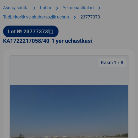
chevron_right
chevron_right
chevron_right
Asosiy sahifa
Lotlar
Yer uchastkalari
chevron_right
Tadbirkorlik va shaharsozlik uchun
23777373
Lot № 23777373
content_copy
KA1722217058/40-1 yer uchastkasi
Rasm 1 / 8