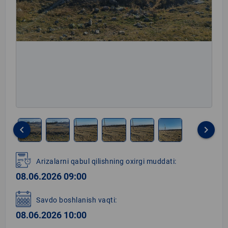
keyboard_arrow_left
keyboard_arrow_right
Item
1
Arizalarni qabul qilishning oxirgi muddati:
of
08.06.2026 09:00
6
Savdo boshlanish vaqti:
08.06.2026 10:00