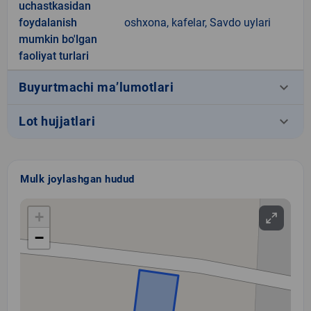
uchastkasidan
foydalanish
oshxona, kafelar, Savdo uylari
mumkin bo'lgan
faoliyat turlari
keyboard_arrow_down
Buyurtmachi ma’lumotlari
keyboard_arrow_down
Lot hujjatlari
Mulk joylashgan hudud
+
−