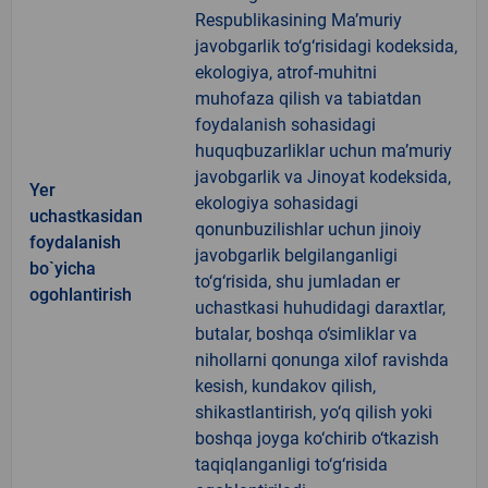
Respublikasining Ma’muriy
javobgarlik to‘g‘risidagi kodeksida,
ekologiya, atrof-muhitni
muhofaza qilish va tabiatdan
foydalanish sohasidagi
huquqbuzarliklar uchun ma’muriy
javobgarlik va Jinoyat kodeksida,
Yer
ekologiya sohasidagi
uchastkasidan
qonunbuzilishlar uchun jinoiy
foydalanish
javobgarlik belgilanganligi
bo`yicha
to‘g‘risida, shu jumladan er
ogohlantirish
uchastkasi huhudidagi daraxtlar,
butalar, boshqa o‘simliklar va
nihollarni qonunga xilof ravishda
kesish, kundakov qilish,
shikastlantirish, yo‘q qilish yoki
boshqa joyga ko‘chirib o‘tkazish
taqiqlanganligi to‘g‘risida