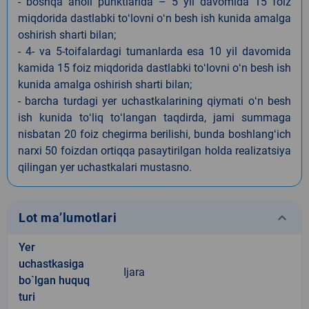
- boshqa aholi punktlarida – 5 yil davomida 15 foiz
miqdorida dastlabki toʻlovni oʻn besh ish kunida amalga
oshirish sharti bilan;
- 4- va 5-toifalardagi tumanlarda esa 10 yil davomida
kamida 15 foiz miqdorida dastlabki toʻlovni oʻn besh ish
kunida amalga oshirish sharti bilan;
- barcha turdagi yer uchastkalarining qiymati oʻn besh
ish kunida toʻliq toʻlangan taqdirda, jami summaga
nisbatan 20 foiz chegirma berilishi, bunda boshlangʻich
narxi 50 foizdan ortiqqa pasaytirilgan holda realizatsiya
qilingan yer uchastkalari mustasno.
keyboard_arrow_down
Lot ma’lumotlari
Yer
uchastkasiga
Ijara
bo`lgan huquq
turi