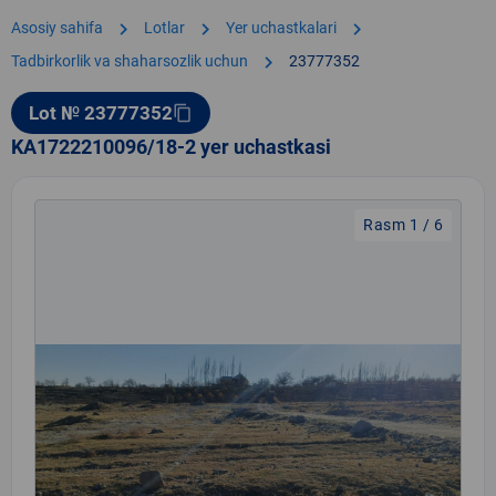
chevron_right
chevron_right
chevron_right
Asosiy sahifa
Lotlar
Yer uchastkalari
chevron_right
Tadbirkorlik va shaharsozlik uchun
23777352
Lot № 23777352
content_copy
KA1722210096/18-2 yer uchastkasi
Rasm 1 / 6