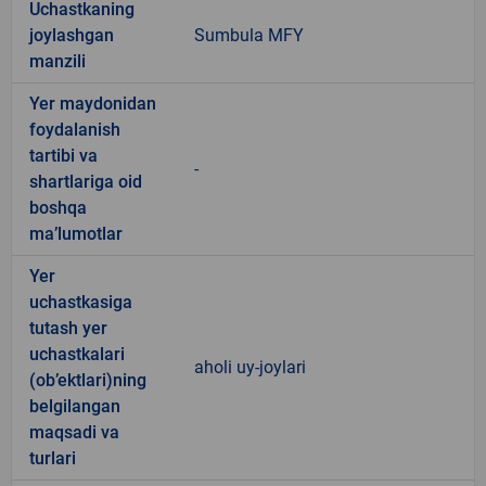
Uchastkaning
joylashgan
Sumbula MFY
manzili
Yer maydonidan
foydalanish
tartibi va
-
shartlariga oid
boshqa
ma’lumotlar
Yer
uchastkasiga
tutash yer
uchastkalari
aholi uy-joylari
(ob’ektlari)ning
belgilangan
maqsadi va
turlari