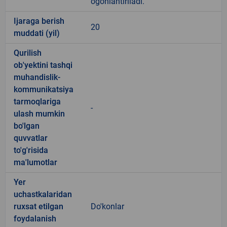
ogohlantiriladi.
Ijaraga berish
20
muddati (yil)
Qurilish
ob'yektini tashqi
muhandislik-
kommunikatsiya
tarmoqlariga
-
ulash mumkin
bo'lgan
quvvatlar
to'g'risida
ma'lumotlar
Yer
uchastkalaridan
ruxsat etilgan
Do'konlar
foydalanish