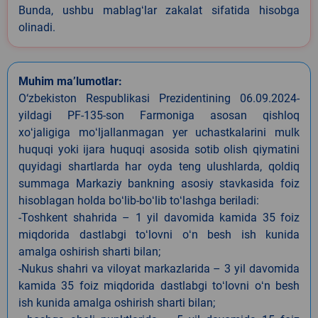
Bunda, ushbu mablagʻlar zakalat sifatida hisobga
olinadi.
Muhim ma’lumotlar:
O‘zbekiston Respublikasi Prezidentining 06.09.2024-
yildagi PF-135-son Farmoniga asosan qishloq
xoʻjaligiga moʻljallanmagan yer uchastkalarini mulk
huquqi yoki ijara huquqi asosida sotib olish qiymatini
quyidagi shartlarda har oyda teng ulushlarda, qoldiq
summaga Markaziy bankning asosiy stavkasida foiz
hisoblagan holda boʻlib-boʻlib toʻlashga beriladi:
-Toshkent shahrida – 1 yil davomida kamida 35 foiz
miqdorida dastlabgi toʻlovni oʻn besh ish kunida
amalga oshirish sharti bilan;
-Nukus shahri va viloyat markazlarida – 3 yil davomida
kamida 35 foiz miqdorida dastlabgi toʻlovni oʻn besh
ish kunida amalga oshirish sharti bilan;