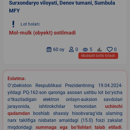
Surxondaryo viloyati, Denov tumani, Sumbula
MFY
priority_high
Lot holati:
Mol-mulk (obyekt) sotilmadi
60 oy
0
remove_red_eye
5
0
Muddatli bo‘lib to‘lash
Eslatma:
Oʻzbekiston Respublikasi Prezidentining 19.04.2024-
yildagi PQ-162-son qaroriga asosan ushbu lot boʻyicha
oʻtkaziladigan elektron onlayn-auksion savdolari
jarayonida, ishtirokchilar tomonidan
uchinchi
qadamdan
boshlab shaxsiy hisobvaragʻida ularning
narx taklifiga nisbatan amaldagi (15.0) foizi zakalat
miqdoridagi
summaga ega boʻlishlari talab etiladi
.