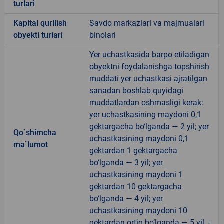
turlari
Kapital qurilish
Savdo markazlari va majmualari
obyekti turlari
binolari
Yer uchastkasida barpo etiladigan
obyektni foydalanishga topshirish
muddati yer uchastkasi ajratilgan
sanadan boshlab quyidagi
muddatlardan oshmasligi kerak:
yer uchastkasining maydoni 0,1
gektargacha bo‘lganda — 2 yil; yer
Qo`shimcha
uchastkasining maydoni 0,1
ma`lumot
gektardan 1 gektargacha
bo‘lganda — 3 yil; yer
uchastkasining maydoni 1
gektardan 10 gektargacha
bo‘lganda — 4 yil; yer
uchastkasining maydoni 10
gektardan ortiq bo‘lganda — 5 yil. -