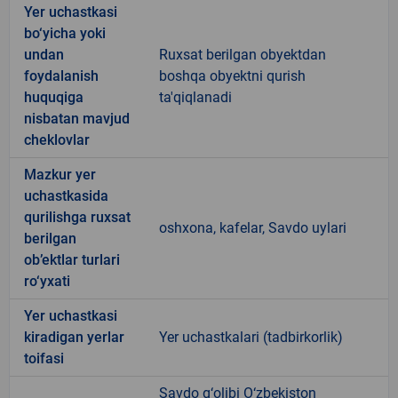
Yer uchastkasi
bo‘yicha yoki
undan
Ruxsat berilgan obyektdan
foydalanish
boshqa obyektni qurish
huquqiga
ta'qiqlanadi
nisbatan mavjud
cheklovlar
Mazkur yer
uchastkasida
qurilishga ruxsat
oshxona, kafelar, Savdo uylari
berilgan
ob’ektlar turlari
ro‘yxati
Yer uchastkasi
kiradigan yerlar
Yer uchastkalari (tadbirkorlik)
toifasi
Savdo g‘olibi O‘zbekiston