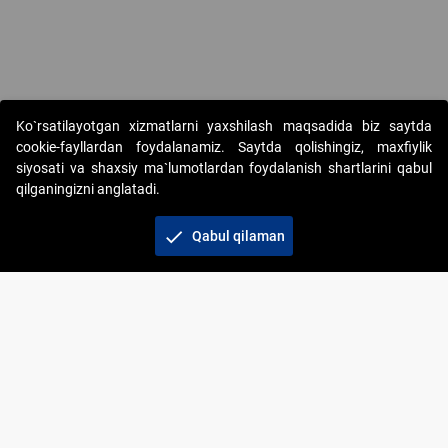
Ko`rsatilayotgan xizmatlarni yaxshilash maqsadida biz saytda
cookie-fayllardan foydalanamiz. Saytda qolishingiz, maxfiylik
siyosati va shaxsiy ma`lumotlardan foydalanish shartlarini qabul
qilganingizni anglatadi.
Copyright © 2017-2026. "Elektron onlayn-auksionlarni
tashkil etish" AJ. Barcha huquqlar himoyalangan
check
Qabul qilaman
To‘lov usullari