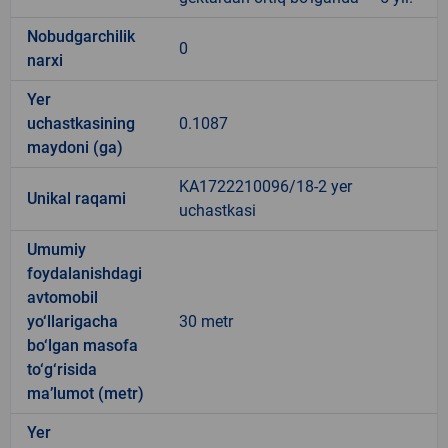
Nobudgarchilik
0
narxi
Yer
uchastkasining
0.1087
maydoni (ga)
KA1722210096/18-2 yer
Unikal raqami
uchastkasi
Umumiy
foydalanishdagi
avtomobil
yo‘llarigacha
30 metr
bo‘lgan masofa
to‘g‘risida
ma’lumot (metr)
Yer