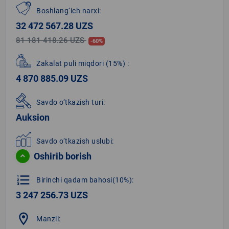
Boshlang‘ich narxi:
32 472 567.28 UZS
81 181 418.26 UZS
-60%
Zakalat puli miqdori
(15%)
:
4 870 885.09 UZS
Savdo o‘tkazish turi:
Auksion
Savdo o‘tkazish uslubi:
Oshirib borish
format_list_numbered
Birinchi qadam bahosi(10%):
3 247 256.73 UZS
location_on
Manzil: