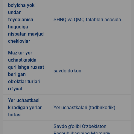
bo‘yicha yoki
undan
foydalanish
SHNQ va QMQ talablari asosida
huquqiga
nisbatan mavjud
cheklovlar
Mazkur yer
uchastkasida
qurilishga ruxsat
savdo do'koni
berilgan
ob’ektlar turlari
ro‘yxati
Yer uchastkasi
kiradigan yerlar
Yer uchastkalari (tadbirkorlik)
toifasi
Savdo g‘olibi O‘zbekiston
Respublikasining Ma’muriy