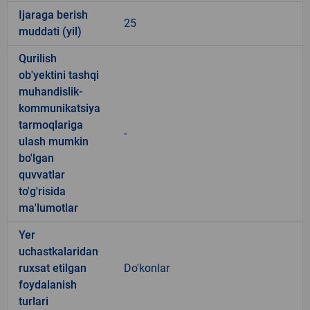
Ijaraga berish
25
muddati (yil)
Qurilish
ob'yektini tashqi
muhandislik-
kommunikatsiya
tarmoqlariga
-
ulash mumkin
bo'lgan
quvvatlar
to'g'risida
ma'lumotlar
Yer
uchastkalaridan
ruxsat etilgan
Do'konlar
foydalanish
turlari