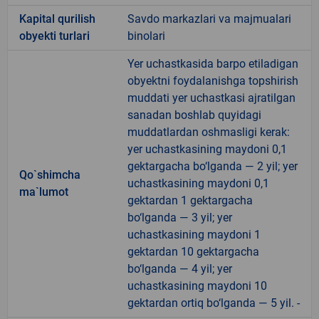
Kapital qurilish
Savdo markazlari va majmualari
obyekti turlari
binolari
Yer uchastkasida barpo etiladigan
obyektni foydalanishga topshirish
muddati yer uchastkasi ajratilgan
sanadan boshlab quyidagi
muddatlardan oshmasligi kerak:
yer uchastkasining maydoni 0,1
gektargacha bo‘lganda — 2 yil; yer
Qo`shimcha
uchastkasining maydoni 0,1
ma`lumot
gektardan 1 gektargacha
bo‘lganda — 3 yil; yer
uchastkasining maydoni 1
gektardan 10 gektargacha
bo‘lganda — 4 yil; yer
uchastkasining maydoni 10
gektardan ortiq bo‘lganda — 5 yil. -