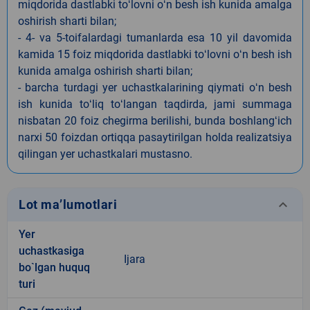
miqdorida dastlabki toʻlovni oʻn besh ish kunida amalga
oshirish sharti bilan;
- 4- va 5-toifalardagi tumanlarda esa 10 yil davomida
kamida 15 foiz miqdorida dastlabki toʻlovni oʻn besh ish
kunida amalga oshirish sharti bilan;
- barcha turdagi yer uchastkalarining qiymati oʻn besh
ish kunida toʻliq toʻlangan taqdirda, jami summaga
nisbatan 20 foiz chegirma berilishi, bunda boshlangʻich
narxi 50 foizdan ortiqqa pasaytirilgan holda realizatsiya
qilingan yer uchastkalari mustasno.
keyboard_arrow_down
Lot ma’lumotlari
Yer
uchastkasiga
Ijara
bo`lgan huquq
turi