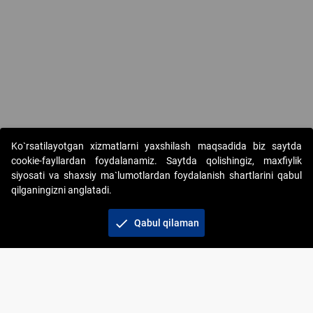
Copyright © 2017-2026. "Elektron onlayn-auksionlarni tashkil etish"
Ko`rsatilayotgan xizmatlarni yaxshilash maqsadida biz saytda
AJ. Barcha huquqlar himoyalangan
cookie-fayllardan foydalanamiz. Saytda qolishingiz, maxfiylik
siyosati va shaxsiy ma`lumotlardan foydalanish shartlarini qabul
qilganingizni anglatadi.
check
Qabul qilaman
+998 71 202-21-11
Veb-saytdagi axborot materiallaridan boshqa
shaxslar foydalanganda jamiyatning korporativ veb-
saytiga majburiy havolalar ko‘rsatilishi kerak