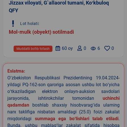
Jizzax viloyati, G`allaorol tumani, Koʻkbuloq
QFY
priority_high
Lot holati:
Mol-mulk (obyekt) sotilmadi
60 oy
0
remove_red_eye
6
0
Muddatli bo‘lib to‘lash
Eslatma:
Oʻzbekiston Respublikasi Prezidentining 19.04.2024-
yildagi PQ-162-son qaroriga asosan ushbu lot boʻyicha
oʻtkaziladigan elektron onlayn-auksion savdolari
jarayonida, ishtirokchilar tomonidan
uchinchi
qadamdan
boshlab shaxsiy hisobvaragʻida ularning
narx taklifiga nisbatan amaldagi (25.0) foizi zakalat
miqdoridagi
summaga ega boʻlishlari talab etiladi
.
Bunda, ushbu mablagʻlar zakalat sifatida hisobga