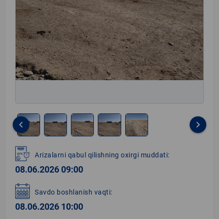
keyboard_arrow_left
keyboard_arrow_right
Item
1
Arizalarni qabul qilishning oxirgi muddati:
of
08.06.2026 09:00
5
Savdo boshlanish vaqti:
08.06.2026 10:00