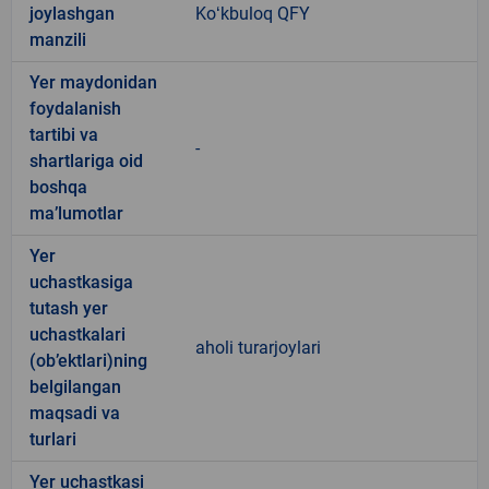
joylashgan
Koʻkbuloq QFY
manzili
Yer maydonidan
foydalanish
tartibi va
-
shartlariga oid
boshqa
ma’lumotlar
Yer
uchastkasiga
tutash yer
uchastkalari
aholi turarjoylari
(ob’ektlari)ning
belgilangan
maqsadi va
turlari
Yer uchastkasi