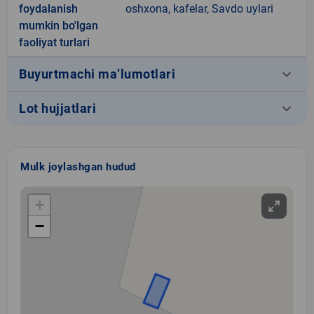
foydalanish
oshxona, kafelar, Savdo uylari
mumkin bo'lgan
faoliyat turlari
keyboard_arrow_down
Buyurtmachi ma’lumotlari
keyboard_arrow_down
Lot hujjatlari
Mulk joylashgan hudud
+
−