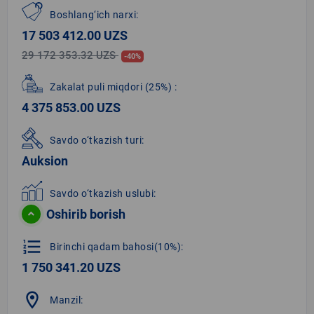
Boshlang‘ich narxi:
17 503 412.00 UZS
29 172 353.32 UZS
-40%
Zakalat puli miqdori
(25%)
:
4 375 853.00 UZS
Savdo o‘tkazish turi:
Auksion
Savdo o‘tkazish uslubi:
Oshirib borish
format_list_numbered
Birinchi qadam bahosi(10%):
1 750 341.20 UZS
location_on
Manzil: