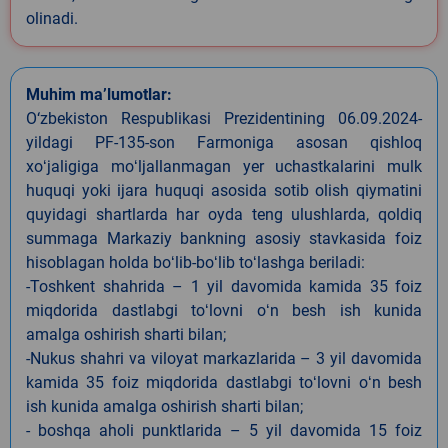
olinadi.
Muhim ma’lumotlar:
O‘zbekiston Respublikasi Prezidentining 06.09.2024-
yildagi PF-135-son Farmoniga asosan qishloq
xoʻjaligiga moʻljallanmagan yer uchastkalarini mulk
huquqi yoki ijara huquqi asosida sotib olish qiymatini
quyidagi shartlarda har oyda teng ulushlarda, qoldiq
summaga Markaziy bankning asosiy stavkasida foiz
hisoblagan holda boʻlib-boʻlib toʻlashga beriladi:
-Toshkent shahrida – 1 yil davomida kamida 35 foiz
miqdorida dastlabgi toʻlovni oʻn besh ish kunida
amalga oshirish sharti bilan;
-Nukus shahri va viloyat markazlarida – 3 yil davomida
kamida 35 foiz miqdorida dastlabgi toʻlovni oʻn besh
ish kunida amalga oshirish sharti bilan;
- boshqa aholi punktlarida – 5 yil davomida 15 foiz