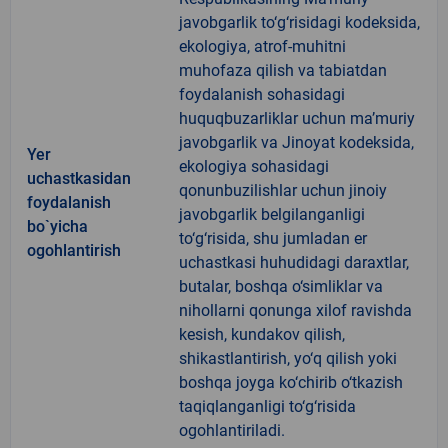
javobgarlik to‘g‘risidagi kodeksida,
ekologiya, atrof-muhitni
muhofaza qilish va tabiatdan
foydalanish sohasidagi
huquqbuzarliklar uchun ma’muriy
javobgarlik va Jinoyat kodeksida,
Yer
ekologiya sohasidagi
uchastkasidan
qonunbuzilishlar uchun jinoiy
foydalanish
javobgarlik belgilanganligi
bo`yicha
to‘g‘risida, shu jumladan er
ogohlantirish
uchastkasi huhudidagi daraxtlar,
butalar, boshqa o‘simliklar va
nihollarni qonunga xilof ravishda
kesish, kundakov qilish,
shikastlantirish, yo‘q qilish yoki
boshqa joyga ko‘chirib o‘tkazish
taqiqlanganligi to‘g‘risida
ogohlantiriladi.