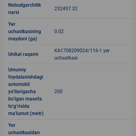
Nobudgarchilik
232457.32
narxi
Yer
uchastkasining
0.02
maydoni (ga)
KA1708209024/116-1 yer
Unikal raqami
uchastkasi
Umumiy
foydalanishdagi
avtomobil
yo‘llarigacha
200
bo‘lgan masofa
to‘g‘risida
ma’lumot (metr)
Yer
uchastkasidan