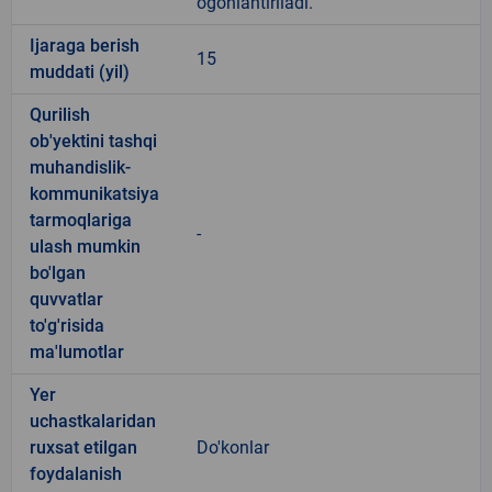
ogohlantiriladi.
Ijaraga berish
15
muddati (yil)
Qurilish
ob'yektini tashqi
muhandislik-
kommunikatsiya
tarmoqlariga
-
ulash mumkin
bo'lgan
quvvatlar
to'g'risida
ma'lumotlar
Yer
uchastkalaridan
ruxsat etilgan
Do'konlar
foydalanish