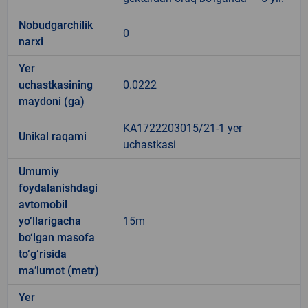
Nobudgarchilik
0
narxi
Yer
uchastkasining
0.0222
maydoni (ga)
KA1722203015/21-1 yer
Unikal raqami
uchastkasi
Umumiy
foydalanishdagi
avtomobil
yo‘llarigacha
15m
bo‘lgan masofa
to‘g‘risida
ma’lumot (metr)
Yer