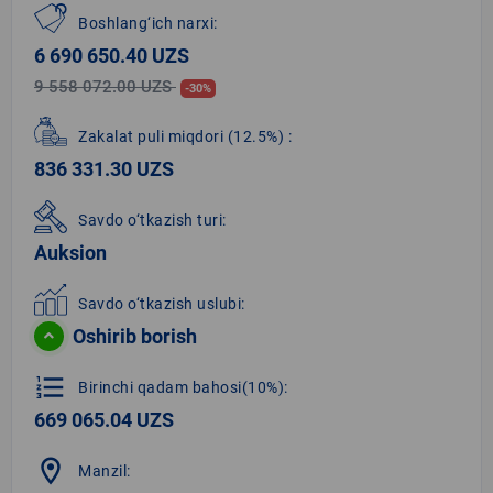
Boshlang‘ich narxi:
6 690 650.40 UZS
9 558 072.00 UZS
-30%
Zakalat puli miqdori
(12.5%)
:
836 331.30 UZS
Savdo o‘tkazish turi:
Auksion
Savdo o‘tkazish uslubi:
Oshirib borish
format_list_numbered
Birinchi qadam bahosi(10%):
669 065.04 UZS
location_on
Manzil: