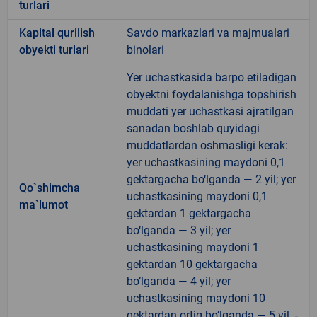
turlari
Kapital qurilish
Savdo markazlari va majmualari
obyekti turlari
binolari
Yer uchastkasida barpo etiladigan
obyektni foydalanishga topshirish
muddati yer uchastkasi ajratilgan
sanadan boshlab quyidagi
muddatlardan oshmasligi kerak:
yer uchastkasining maydoni 0,1
gektargacha bo‘lganda — 2 yil; yer
Qo`shimcha
uchastkasining maydoni 0,1
ma`lumot
gektardan 1 gektargacha
bo‘lganda — 3 yil; yer
uchastkasining maydoni 1
gektardan 10 gektargacha
bo‘lganda — 4 yil; yer
uchastkasining maydoni 10
gektardan ortiq bo‘lganda — 5 yil. -