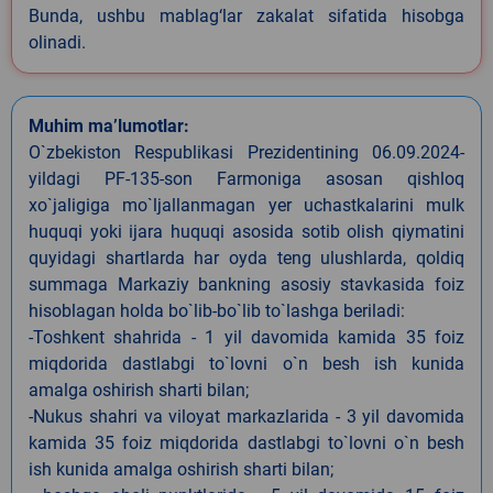
Bunda, ushbu mablag‘lar zakalat sifatida hisobga
olinadi.
Muhim ma’lumotlar:
O`zbekiston Respublikasi Prezidentining 06.09.2024-
yildagi PF-135-son Farmoniga asosan qishloq
xo`jaligiga mo`ljallanmagan yer uchastkalarini mulk
huquqi yoki ijara huquqi asosida sotib olish qiymatini
quyidagi shartlarda har oyda teng ulushlarda, qoldiq
summaga Markaziy bankning asosiy stavkasida foiz
hisoblagan holda bo`lib-bo`lib to`lashga beriladi:
-Toshkent shahrida - 1 yil davomida kamida 35 foiz
miqdorida dastlabgi to`lovni o`n besh ish kunida
amalga oshirish sharti bilan;
-Nukus shahri va viloyat markazlarida - 3 yil davomida
kamida 35 foiz miqdorida dastlabgi to`lovni o`n besh
ish kunida amalga oshirish sharti bilan;