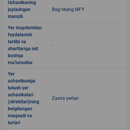
Uchastkaning
joylashgan
Bagʻrikeng MFY
manzili
Yer maydonidan
foydalanish
tartibi va
-
shartlariga oid
boshqa
ma’lumotlar
Yer
uchastkasiga
tutash yer
uchastkalari
Zaxira yerlari
(ob’ektlari)ning
belgilangan
maqsadi va
turlari