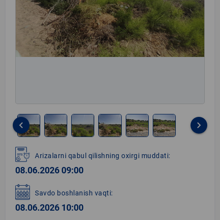
keyboard_arrow_left
keyboard_arrow_right
Item
1
Arizalarni qabul qilishning oxirgi muddati:
of
08.06.2026 09:00
6
Savdo boshlanish vaqti:
08.06.2026 10:00