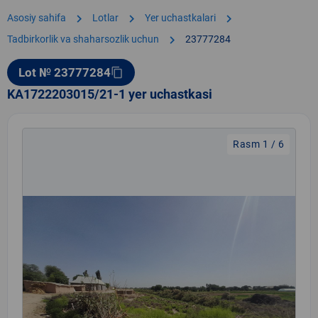
chevron_right
chevron_right
chevron_right
Asosiy sahifa
Lotlar
Yer uchastkalari
chevron_right
Tadbirkorlik va shaharsozlik uchun
23777284
Lot № 23777284
content_copy
KA1722203015/21-1 yer uchastkasi
Rasm 1 / 6