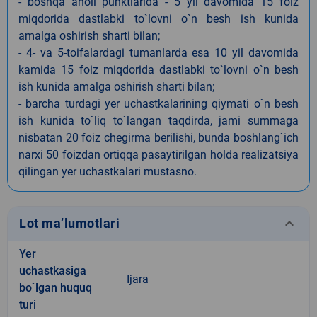
- boshqa aholi punktlarida - 5 yil davomida 15 foiz
miqdorida dastlabki to`lovni o`n besh ish kunida
amalga oshirish sharti bilan;
- 4- va 5-toifalardagi tumanlarda esa 10 yil davomida
kamida 15 foiz miqdorida dastlabki to`lovni o`n besh
ish kunida amalga oshirish sharti bilan;
- barcha turdagi yer uchastkalarining qiymati o`n besh
ish kunida to`liq to`langan taqdirda, jami summaga
nisbatan 20 foiz chegirma berilishi, bunda boshlang`ich
narxi 50 foizdan ortiqqa pasaytirilgan holda realizatsiya
qilingan yer uchastkalari mustasno.
keyboard_arrow_down
Lot ma’lumotlari
Yer
uchastkasiga
Ijara
bo`lgan huquq
turi