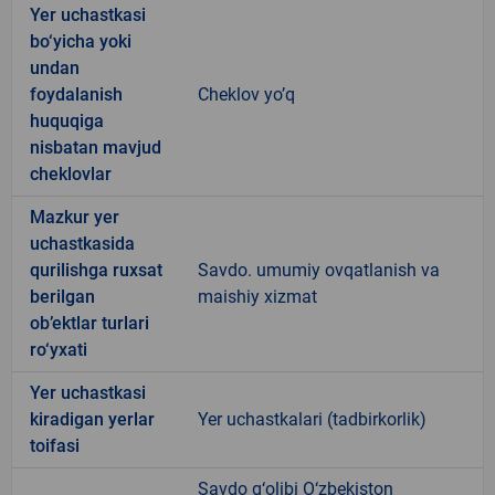
Yer uchastkasi
bo‘yicha yoki
undan
foydalanish
Cheklov yo’q
huquqiga
nisbatan mavjud
cheklovlar
Mazkur yer
uchastkasida
qurilishga ruxsat
Savdo. umumiy ovqatlanish va
berilgan
maishiy xizmat
ob’ektlar turlari
ro‘yxati
Yer uchastkasi
kiradigan yerlar
Yer uchastkalari (tadbirkorlik)
toifasi
Savdo g‘olibi O‘zbekiston