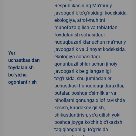
Respublikasining Ma’muriy
javobgarlik to‘g‘risidagi kodeksida,
ekologiya, atrof-muhitni
muhofaza qilish va tabiatdan
foydalanish sohasidagi
huquqbuzarliklar uchun ma’muriy
javobgarlik va Jinoyat kodeksida,
Yer
ekologiya sohasidagi
uchastkasidan
qonunbuzilishlar uchun jinoiy
foydalanish
javobgarlik belgilanganligi
bo`yicha
to‘g‘risida, shu jumladan er
ogohlantirish
uchastkasi huhudidagi daraxtlar,
butalar, boshqa o‘simliklar va
nihollarni qonunga xilof ravishda
kesish, kundakov qilish,
shikastlantirish, yo‘q qilish yoki
boshqa joyga ko‘chirib o‘tkazish
taqiqlanganligi to‘g‘risida