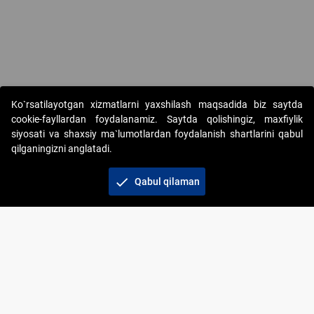
Ko`rsatilayotgan xizmatlarni yaxshilash maqsadida biz saytda
cookie-fayllardan foydalanamiz. Saytda qolishingiz, maxfiylik
siyosati va shaxsiy ma`lumotlardan foydalanish shartlarini qabul
qilganingizni anglatadi.
Copyright © 2017-2026. "Elektron onlayn-auksionlarni
tashkil etish" AJ. Barcha huquqlar himoyalangan
check
Qabul qilaman
To‘lov usullari