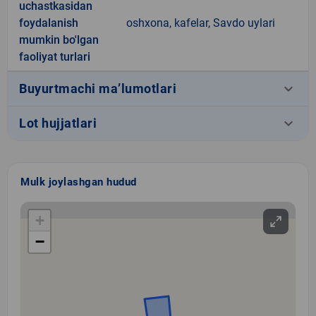
uchastkasidan
foydalanish
oshxona, kafelar, Savdo uylari
mumkin bo'lgan
faoliyat turlari
keyboard_arrow_down
Buyurtmachi ma’lumotlari
keyboard_arrow_down
Lot hujjatlari
Mulk joylashgan hudud
+
−