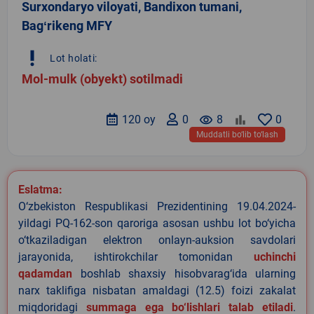
Surxondaryo viloyati, Bandixon tumani,
Bagʻrikeng MFY
priority_high
Lot holati:
Mol-mulk (obyekt) sotilmadi
120 oy
0
remove_red_eye
8
0
Muddatli bo‘lib to‘lash
Eslatma:
O‘zbekiston Respublikasi Prezidentining 19.04.2024-
yildagi PQ-162-son qaroriga asosan ushbu lot bo‘yicha
o‘tkaziladigan elektron onlayn-auksion savdolari
jarayonida, ishtirokchilar tomonidan
uchinchi
qadamdan
boshlab shaxsiy hisobvarag‘ida ularning
narx taklifiga nisbatan amaldagi (12.5) foizi zakalat
miqdoridagi
summaga ega bo‘lishlari talab etiladi
.