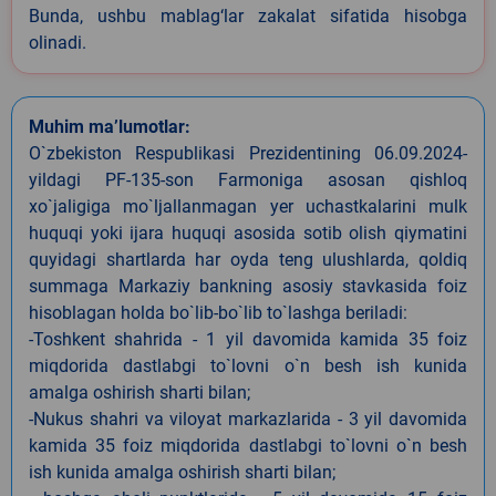
Bunda, ushbu mablag‘lar zakalat sifatida hisobga
olinadi.
Muhim ma’lumotlar:
O`zbekiston Respublikasi Prezidentining 06.09.2024-
yildagi PF-135-son Farmoniga asosan qishloq
xo`jaligiga mo`ljallanmagan yer uchastkalarini mulk
huquqi yoki ijara huquqi asosida sotib olish qiymatini
quyidagi shartlarda har oyda teng ulushlarda, qoldiq
summaga Markaziy bankning asosiy stavkasida foiz
hisoblagan holda bo`lib-bo`lib to`lashga beriladi:
-Toshkent shahrida - 1 yil davomida kamida 35 foiz
miqdorida dastlabgi to`lovni o`n besh ish kunida
amalga oshirish sharti bilan;
-Nukus shahri va viloyat markazlarida - 3 yil davomida
kamida 35 foiz miqdorida dastlabgi to`lovni o`n besh
ish kunida amalga oshirish sharti bilan;