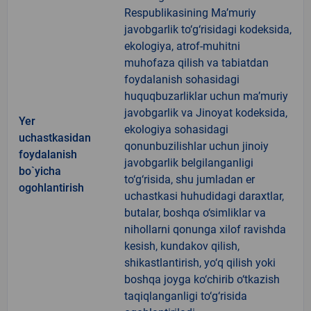
Respublikasining Ma’muriy
javobgarlik to‘g‘risidagi kodeksida,
ekologiya, atrof-muhitni
muhofaza qilish va tabiatdan
foydalanish sohasidagi
huquqbuzarliklar uchun ma’muriy
javobgarlik va Jinoyat kodeksida,
Yer
ekologiya sohasidagi
uchastkasidan
qonunbuzilishlar uchun jinoiy
foydalanish
javobgarlik belgilanganligi
bo`yicha
to‘g‘risida, shu jumladan er
ogohlantirish
uchastkasi huhudidagi daraxtlar,
butalar, boshqa o‘simliklar va
nihollarni qonunga xilof ravishda
kesish, kundakov qilish,
shikastlantirish, yo‘q qilish yoki
boshqa joyga ko‘chirib o‘tkazish
taqiqlanganligi to‘g‘risida