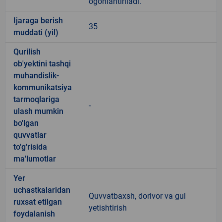
ogohlantiriladi.
Ijaraga berish
35
muddati (yil)
Qurilish
ob'yektini tashqi
muhandislik-
kommunikatsiya
tarmoqlariga
-
ulash mumkin
bo'lgan
quvvatlar
to'g'risida
ma'lumotlar
Yer
uchastkalaridan
Quvvatbaxsh, dorivor va gul
ruxsat etilgan
yetishtirish
foydalanish