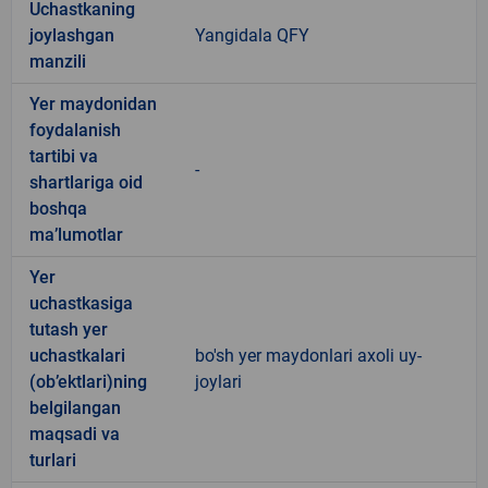
Uchastkaning
joylashgan
Yangidala QFY
manzili
Yer maydonidan
foydalanish
tartibi va
-
shartlariga oid
boshqa
ma’lumotlar
Yer
uchastkasiga
tutash yer
uchastkalari
bo'sh yer maydonlari axoli uy-
(ob’ektlari)ning
joylari
belgilangan
maqsadi va
turlari