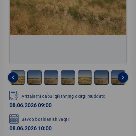
keyboard_arrow_left
keyboard_arrow_right
Item
1
Arizalarni qabul qilishning oxirgi muddati:
of
08.06.2026 09:00
7
Savdo boshlanish vaqti:
08.06.2026 10:00