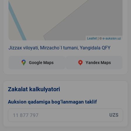
Leaflet
| ©
e-auksion.uz
Jizzax viloyati, Mirzacho`l tumani, Yangidala QFY
Google Maps
Yandex Maps
Zakalat kalkulyatori
Auksion qadamiga bog‘lanmagan taklif
UZS