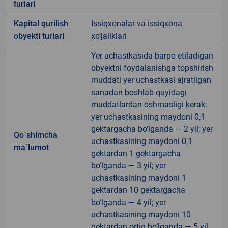
turlari
Kapital qurilish
Issiqxonalar va issiqxona
obyekti turlari
xo‘jaliklari
Yer uchastkasida barpo etiladigan
obyektni foydalanishga topshirish
muddati yer uchastkasi ajratilgan
sanadan boshlab quyidagi
muddatlardan oshmasligi kerak:
yer uchastkasining maydoni 0,1
gektargacha bo‘lganda — 2 yil; yer
Qo`shimcha
uchastkasining maydoni 0,1
ma`lumot
gektardan 1 gektargacha
bo‘lganda — 3 yil; yer
uchastkasining maydoni 1
gektardan 10 gektargacha
bo‘lganda — 4 yil; yer
uchastkasining maydoni 10
gektardan ortiq bo‘lganda — 5 yil.