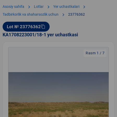
chevron_right
chevron_right
chevron_right
Asosiy sahifa
Lotlar
Yer uchastkalari
chevron_right
Tadbirkorlik va shaharsozlik uchun
23776362
Lot № 23776362
content_copy
KA1708223001/18-1 yer uchastkasi
Rasm 1 / 7