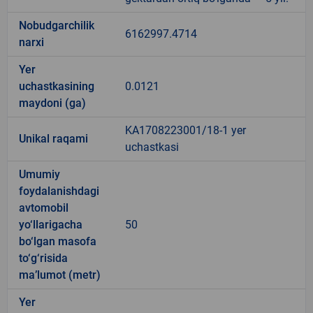
Nobudgarchilik
6162997.4714
narxi
Yer
uchastkasining
0.0121
maydoni (ga)
KA1708223001/18-1 yer
Unikal raqami
uchastkasi
Umumiy
foydalanishdagi
avtomobil
yo‘llarigacha
50
bo‘lgan masofa
to‘g‘risida
ma’lumot (metr)
Yer