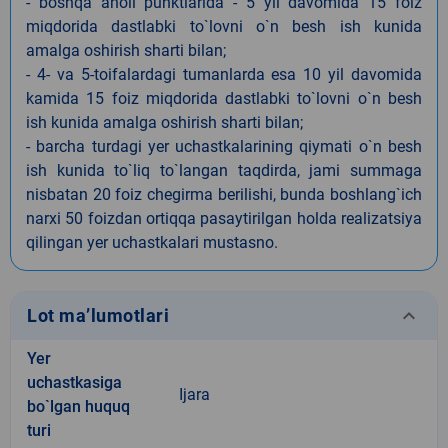
- boshqa aholi punktlarida - 5 yil davomida 15 foiz
miqdorida dastlabki to`lovni o`n besh ish kunida
amalga oshirish sharti bilan;
- 4- va 5-toifalardagi tumanlarda esa 10 yil davomida
kamida 15 foiz miqdorida dastlabki to`lovni o`n besh
ish kunida amalga oshirish sharti bilan;
- barcha turdagi yer uchastkalarining qiymati o`n besh
ish kunida to`liq to`langan taqdirda, jami summaga
nisbatan 20 foiz chegirma berilishi, bunda boshlang`ich
narxi 50 foizdan ortiqqa pasaytirilgan holda realizatsiya
qilingan yer uchastkalari mustasno.
keyboard_arrow_down
Lot ma’lumotlari
Yer
uchastkasiga
Ijara
bo`lgan huquq
turi