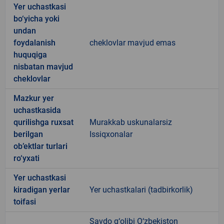
Yer uchastkasi
bo‘yicha yoki
undan
foydalanish
cheklovlar mavjud emas
huquqiga
nisbatan mavjud
cheklovlar
Mazkur yer
uchastkasida
qurilishga ruxsat
Murakkab uskunalarsiz
berilgan
Issiqxonalar
ob’ektlar turlari
ro‘yxati
Yer uchastkasi
kiradigan yerlar
Yer uchastkalari (tadbirkorlik)
toifasi
Savdo g‘olibi O‘zbekiston