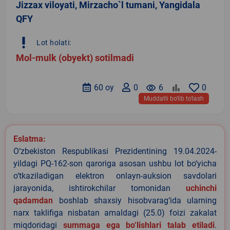
Jizzax viloyati, Mirzacho`l tumani, Yangidala
QFY
priority_high
Lot holati:
Mol-mulk (obyekt) sotilmadi
60 oy
0
remove_red_eye
6
0
Muddatli bo‘lib to‘lash
Eslatma:
O‘zbekiston Respublikasi Prezidentining 19.04.2024-
yildagi PQ-162-son qaroriga asosan ushbu lot bo‘yicha
o‘tkaziladigan elektron onlayn-auksion savdolari
jarayonida, ishtirokchilar tomonidan
uchinchi
qadamdan
boshlab shaxsiy hisobvarag‘ida ularning
narx taklifiga nisbatan amaldagi (25.0) foizi zakalat
miqdoridagi
summaga ega bo‘lishlari talab etiladi
.