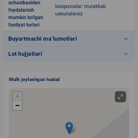
uchastkasidan
Issiqxonalar: murakkab
foydalanish
uskunalarsiz
mumkin bo'lgan
faoliyat turlari
keyboard_arrow_down
Buyurtmachi ma’lumotlari
keyboard_arrow_down
Lot hujjatlari
Mulk joylashgan hudud
+
−