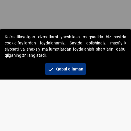
Ko`rsatilayotgan xizmatlarni yaxshilash maqsadida biz saytda
cookie-fayllardan foydalanamiz. Saytda qolishingiz, maxfiylik
siyosati va shaxsiy ma`lumotlardan foydalanish shartlarini qabul
qilganingizni anglatadi.
Copyright © 2017-2026. "Elektron onlayn-auksionlarni
tashkil etish" AJ. Barcha huquqlar himoyalangan
check
Qabul qilaman
To‘lov usullari