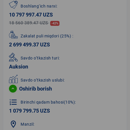
Boshlang‘ich narxi:
10 797 997.47 UZS
18 560 389.47 UZS
-42%
Zakalat puli miqdori
(25%)
:
2 699 499.37 UZS
Savdo o‘tkazish turi:
Auksion
Savdo o‘tkazish uslubi:
Oshirib borish
format_list_numbered
Birinchi qadam bahosi(10%):
1 079 799.75 UZS
location_on
Manzil: