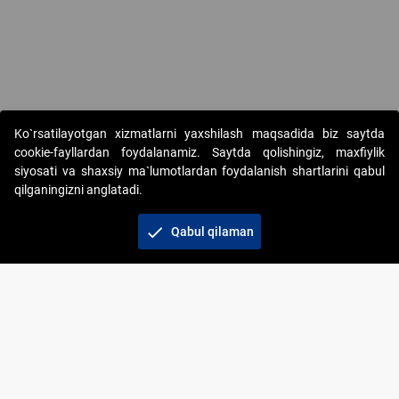
Ko`rsatilayotgan xizmatlarni yaxshilash maqsadida biz saytda
cookie-fayllardan foydalanamiz. Saytda qolishingiz, maxfiylik
siyosati va shaxsiy ma`lumotlardan foydalanish shartlarini qabul
qilganingizni anglatadi.
Copyright © 2017-2026. "Elektron onlayn-auksionlarni
tashkil etish" AJ. Barcha huquqlar himoyalangan
check
Qabul qilaman
To‘lov usullari