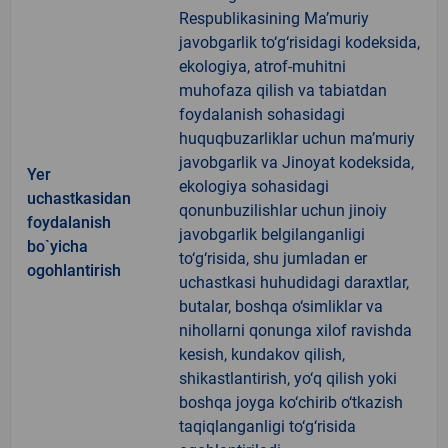
Respublikasining Ma’muriy
javobgarlik to‘g‘risidagi kodeksida,
ekologiya, atrof-muhitni
muhofaza qilish va tabiatdan
foydalanish sohasidagi
huquqbuzarliklar uchun ma’muriy
javobgarlik va Jinoyat kodeksida,
Yer
ekologiya sohasidagi
uchastkasidan
qonunbuzilishlar uchun jinoiy
foydalanish
javobgarlik belgilanganligi
bo`yicha
to‘g‘risida, shu jumladan er
ogohlantirish
uchastkasi huhudidagi daraxtlar,
butalar, boshqa o‘simliklar va
nihollarni qonunga xilof ravishda
kesish, kundakov qilish,
shikastlantirish, yo‘q qilish yoki
boshqa joyga ko‘chirib o‘tkazish
taqiqlanganligi to‘g‘risida