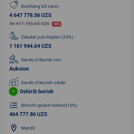
Boshlang‘ich narxi:
4 647 778.56 UZS
46 477 785.60 UZS
-90%
Zakalat puli miqdori
(25%)
:
1 161 944.64 UZS
Savdo o‘tkazish turi:
Auksion
Savdo o‘tkazish uslubi:
Oshirib borish
format_list_numbered
Birinchi qadam bahosi(10%):
464 777.86 UZS
location_on
Manzil: