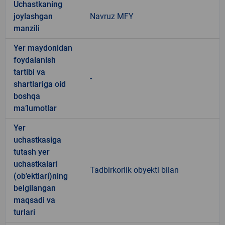
Uchastkaning
joylashgan
Navruz MFY
manzili
Yer maydonidan
foydalanish
tartibi va
-
shartlariga oid
boshqa
ma’lumotlar
Yer
uchastkasiga
tutash yer
uchastkalari
Tadbirkorlik obyekti bilan
(ob’ektlari)ning
belgilangan
maqsadi va
turlari