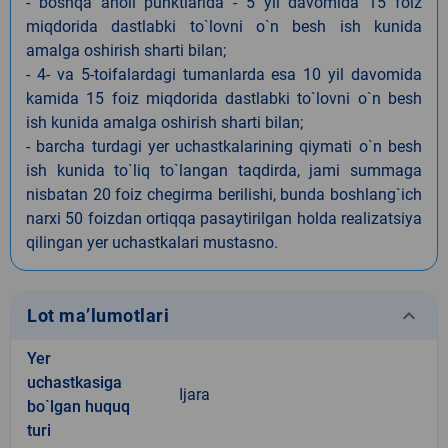
- boshqa aholi punktlarida - 5 yil davomida 15 foiz
miqdorida dastlabki to`lovni o`n besh ish kunida
amalga oshirish sharti bilan;
- 4- va 5-toifalardagi tumanlarda esa 10 yil davomida
kamida 15 foiz miqdorida dastlabki to`lovni o`n besh
ish kunida amalga oshirish sharti bilan;
- barcha turdagi yer uchastkalarining qiymati o`n besh
ish kunida to`liq to`langan taqdirda, jami summaga
nisbatan 20 foiz chegirma berilishi, bunda boshlang`ich
narxi 50 foizdan ortiqqa pasaytirilgan holda realizatsiya
qilingan yer uchastkalari mustasno.
keyboard_arrow_down
Lot ma’lumotlari
Yer
uchastkasiga
Ijara
bo`lgan huquq
turi