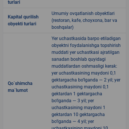
turlari
Umumiy ovqatlanish obyektlari
Kapital qurilish
(restoran, kafe, choyxona, bar va
obyekti turlari
boshqalar)
Yer uchastkasida barpo etiladigan
obyektni foydalanishga topshirish
muddati yer uchastkasi ajratilgan
sanadan boshlab quyidagi
muddatlardan oshmasligi kerak:
yer uchastkasining maydoni 0,1
gektargacha bo‘lganda — 2 yil; yer
Qo`shimcha
uchastkasining maydoni 0,1
ma`lumot
gektardan 1 gektargacha
bo‘lganda — 3 yil; yer
uchastkasining maydoni 1
gektardan 10 gektargacha
bo‘lganda — 4 yil; yer
uchastkasining maydoni 10