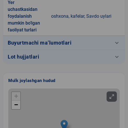
Yer
uchastkasidan
foydalanish
oshxona, kafelar, Savdo uylari
mumkin bo'lgan
faoliyat turlari
keyboard_arrow_down
Buyurtmachi ma’lumotlari
keyboard_arrow_down
Lot hujjatlari
Mulk joylashgan hudud
+
−