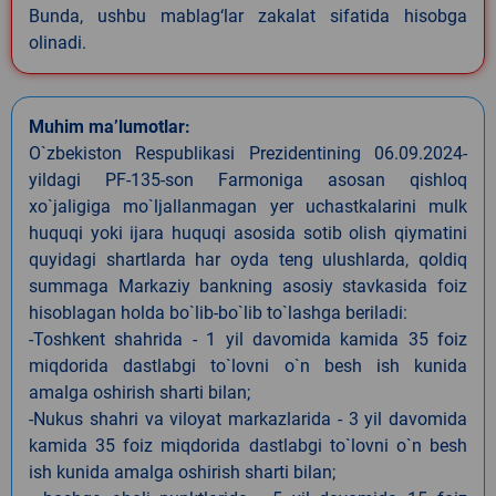
Bunda, ushbu mablag‘lar zakalat sifatida hisobga
olinadi.
Muhim ma’lumotlar:
O`zbekiston Respublikasi Prezidentining 06.09.2024-
yildagi PF-135-son Farmoniga asosan qishloq
xo`jaligiga mo`ljallanmagan yer uchastkalarini mulk
huquqi yoki ijara huquqi asosida sotib olish qiymatini
quyidagi shartlarda har oyda teng ulushlarda, qoldiq
summaga Markaziy bankning asosiy stavkasida foiz
hisoblagan holda bo`lib-bo`lib to`lashga beriladi:
-Toshkent shahrida - 1 yil davomida kamida 35 foiz
miqdorida dastlabgi to`lovni o`n besh ish kunida
amalga oshirish sharti bilan;
-Nukus shahri va viloyat markazlarida - 3 yil davomida
kamida 35 foiz miqdorida dastlabgi to`lovni o`n besh
ish kunida amalga oshirish sharti bilan;