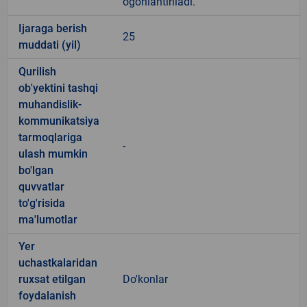
ogohlantiriladi.
Ijaraga berish
25
muddati (yil)
Qurilish
ob'yektini tashqi
muhandislik-
kommunikatsiya
tarmoqlariga
-
ulash mumkin
bo'lgan
quvvatlar
to'g'risida
ma'lumotlar
Yer
uchastkalaridan
ruxsat etilgan
Do'konlar
foydalanish