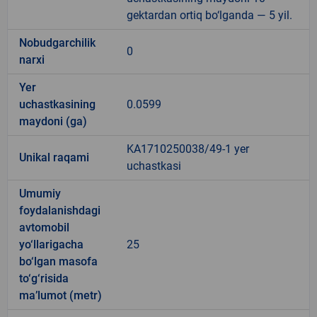
gektardan ortiq bo‘lganda — 5 yil.
Nobudgarchilik
0
narxi
Yer
uchastkasining
0.0599
maydoni (ga)
KA1710250038/49-1 yer
Unikal raqami
uchastkasi
Umumiy
foydalanishdagi
avtomobil
yo‘llarigacha
25
bo‘lgan masofa
to‘g‘risida
ma’lumot (metr)