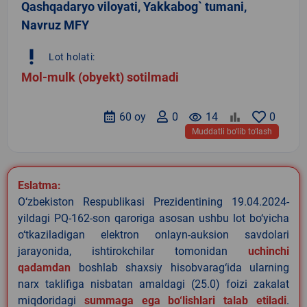
Qashqadaryo viloyati, Yakkabog` tumani,
Navruz MFY
priority_high
Lot holati:
Mol-mulk (obyekt) sotilmadi
60 oy
0
remove_red_eye
14
0
Muddatli bo‘lib to‘lash
Eslatma:
O‘zbekiston Respublikasi Prezidentining 19.04.2024-
yildagi PQ-162-son qaroriga asosan ushbu lot bo‘yicha
o‘tkaziladigan elektron onlayn-auksion savdolari
jarayonida, ishtirokchilar tomonidan
uchinchi
qadamdan
boshlab shaxsiy hisobvarag‘ida ularning
narx taklifiga nisbatan amaldagi (25.0) foizi zakalat
miqdoridagi
summaga ega bo‘lishlari talab etiladi
.