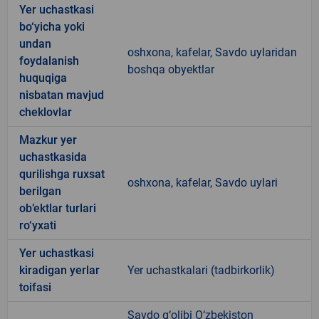
Yer uchastkasi
bo‘yicha yoki
undan
oshxona, kafelar, Savdo uylaridan
foydalanish
boshqa obyektlar
huquqiga
nisbatan mavjud
cheklovlar
Mazkur yer
uchastkasida
qurilishga ruxsat
oshxona, kafelar, Savdo uylari
berilgan
ob’ektlar turlari
ro‘yxati
Yer uchastkasi
kiradigan yerlar
Yer uchastkalari (tadbirkorlik)
toifasi
Savdo g‘olibi O‘zbekiston