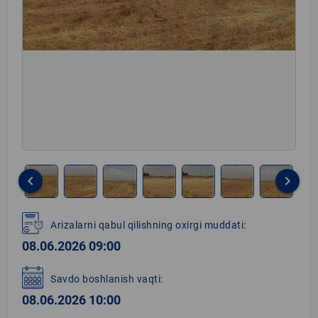
keyboard_arrow_left
keyboard_arrow_right
Item
1
Arizalarni qabul qilishning oxirgi muddati:
of
08.06.2026 09:00
8
Savdo boshlanish vaqti:
08.06.2026 10:00