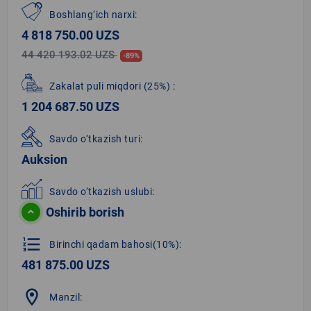
Boshlang‘ich narxi:
4 818 750.00 UZS
44 420 193.02 UZS
-89%
Zakalat puli miqdori
(25%)
:
1 204 687.50 UZS
Savdo o‘tkazish turi:
Auksion
Savdo o‘tkazish uslubi:
Oshirib borish
format_list_numbered
Birinchi qadam bahosi(10%):
481 875.00 UZS
location_on
Manzil: