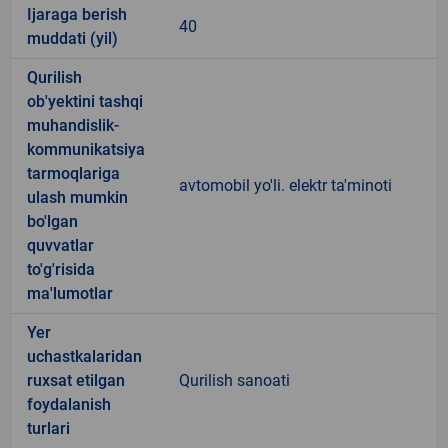
Ijaraga berish
40
muddati (yil)
Qurilish
ob'yektini tashqi
muhandislik-
kommunikatsiya
tarmoqlariga
avtomobil yo'li. elektr ta'minoti
ulash mumkin
bo'lgan
quvvatlar
to'g'risida
ma'lumotlar
Yer
uchastkalaridan
ruxsat etilgan
Qurilish sanoati
foydalanish
turlari