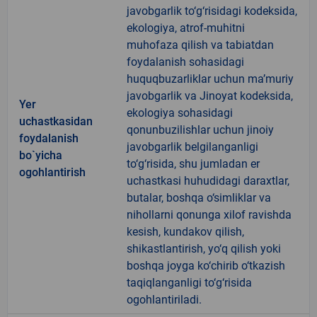
javobgarlik to‘g‘risidagi kodeksida,
ekologiya, atrof-muhitni
muhofaza qilish va tabiatdan
foydalanish sohasidagi
huquqbuzarliklar uchun ma’muriy
javobgarlik va Jinoyat kodeksida,
Yer
ekologiya sohasidagi
uchastkasidan
qonunbuzilishlar uchun jinoiy
foydalanish
javobgarlik belgilanganligi
bo`yicha
to‘g‘risida, shu jumladan er
ogohlantirish
uchastkasi huhudidagi daraxtlar,
butalar, boshqa o‘simliklar va
nihollarni qonunga xilof ravishda
kesish, kundakov qilish,
shikastlantirish, yo‘q qilish yoki
boshqa joyga ko‘chirib o‘tkazish
taqiqlanganligi to‘g‘risida
ogohlantiriladi.