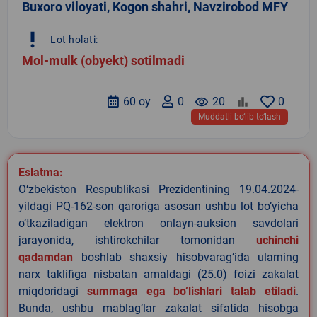
Buxoro viloyati, Kogon shahri, Navzirobod MFY
priority_high
Lot holati:
Mol-mulk (obyekt) sotilmadi
60 oy
0
remove_red_eye
20
0
Muddatli bo‘lib to‘lash
Eslatma:
O‘zbekiston Respublikasi Prezidentining 19.04.2024-
yildagi PQ-162-son qaroriga asosan ushbu lot bo‘yicha
o‘tkaziladigan elektron onlayn-auksion savdolari
jarayonida, ishtirokchilar tomonidan
uchinchi
qadamdan
boshlab shaxsiy hisobvarag‘ida ularning
narx taklifiga nisbatan amaldagi (25.0) foizi zakalat
miqdoridagi
summaga ega bo‘lishlari talab etiladi
.
Bunda, ushbu mablag‘lar zakalat sifatida hisobga