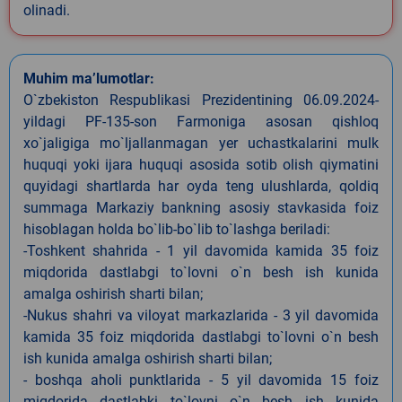
olinadi.
Muhim ma’lumotlar:
O`zbekiston Respublikasi Prezidentining 06.09.2024-
yildagi PF-135-son Farmoniga asosan qishloq
xo`jaligiga mo`ljallanmagan yer uchastkalarini mulk
huquqi yoki ijara huquqi asosida sotib olish qiymatini
quyidagi shartlarda har oyda teng ulushlarda, qoldiq
summaga Markaziy bankning asosiy stavkasida foiz
hisoblagan holda bo`lib-bo`lib to`lashga beriladi:
-Toshkent shahrida - 1 yil davomida kamida 35 foiz
miqdorida dastlabgi to`lovni o`n besh ish kunida
amalga oshirish sharti bilan;
-Nukus shahri va viloyat markazlarida - 3 yil davomida
kamida 35 foiz miqdorida dastlabgi to`lovni o`n besh
ish kunida amalga oshirish sharti bilan;
- boshqa aholi punktlarida - 5 yil davomida 15 foiz
miqdorida dastlabki to`lovni o`n besh ish kunida