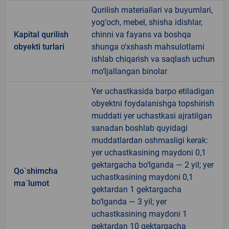
Qurilish materiallari va buyumlari,
yog‘och, mebel, shisha idishlar,
Kapital qurilish
chinni va fayans va boshqa
obyekti turlari
shunga o‘xshash mahsulotlarni
ishlab chiqarish va saqlash uchun
mo‘ljallangan binolar
Yer uchastkasida barpo etiladigan
obyektni foydalanishga topshirish
muddati yer uchastkasi ajratilgan
sanadan boshlab quyidagi
muddatlardan oshmasligi kerak:
yer uchastkasining maydoni 0,1
gektargacha bo‘lganda — 2 yil; yer
Qo`shimcha
uchastkasining maydoni 0,1
ma`lumot
gektardan 1 gektargacha
bo‘lganda — 3 yil; yer
uchastkasining maydoni 1
gektardan 10 gektargacha