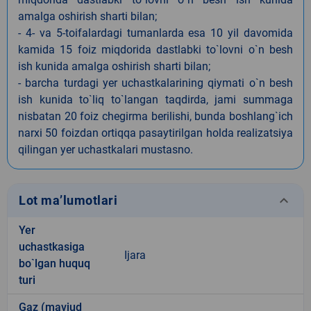
amalga oshirish sharti bilan;
- 4- va 5-toifalardagi tumanlarda esa 10 yil davomida
kamida 15 foiz miqdorida dastlabki to`lovni o`n besh
ish kunida amalga oshirish sharti bilan;
- barcha turdagi yer uchastkalarining qiymati o`n besh
ish kunida to`liq to`langan taqdirda, jami summaga
nisbatan 20 foiz chegirma berilishi, bunda boshlang`ich
narxi 50 foizdan ortiqqa pasaytirilgan holda realizatsiya
qilingan yer uchastkalari mustasno.
keyboard_arrow_down
Lot ma’lumotlari
Yer
uchastkasiga
Ijara
bo`lgan huquq
turi
Gaz (mavjud