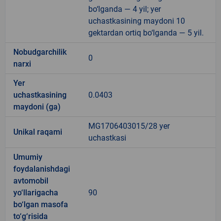
bo‘lganda — 4 yil; yer
uchastkasining maydoni 10
gektardan ortiq bo‘lganda — 5 yil.
Nobudgarchilik
0
narxi
Yer
uchastkasining
0.0403
maydoni (ga)
MG1706403015/28 yer
Unikal raqami
uchastkasi
Umumiy
foydalanishdagi
avtomobil
yo‘llarigacha
90
bo‘lgan masofa
to‘g‘risida