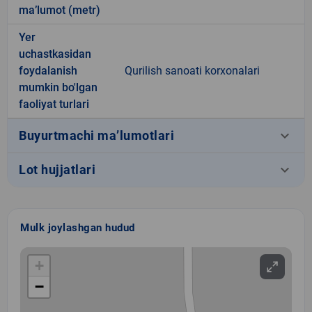
ma’lumot (metr)
Yer
uchastkasidan
foydalanish
Qurilish sanoati korxonalari
mumkin bo'lgan
faoliyat turlari
keyboard_arrow_down
Buyurtmachi ma’lumotlari
keyboard_arrow_down
Lot hujjatlari
Mulk joylashgan hudud
+
−