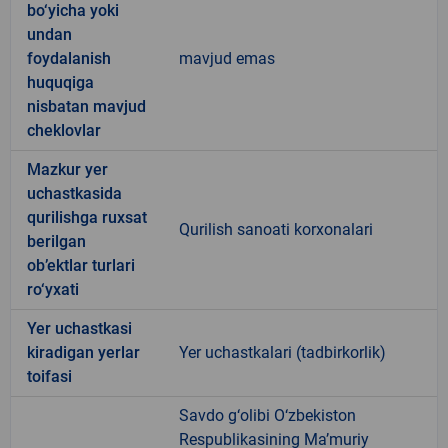
bo‘yicha yoki
undan
foydalanish
mavjud emas
huquqiga
nisbatan mavjud
cheklovlar
Mazkur yer
uchastkasida
qurilishga ruxsat
Qurilish sanoati korxonalari
berilgan
ob’ektlar turlari
ro‘yxati
Yer uchastkasi
kiradigan yerlar
Yer uchastkalari (tadbirkorlik)
toifasi
Savdo g‘olibi O‘zbekiston
Respublikasining Ma’muriy