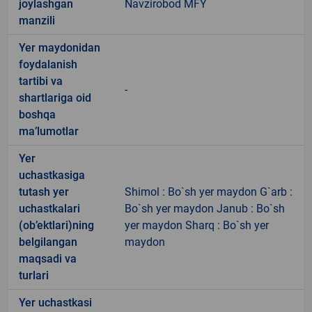
joylashgan
Navzirobod MFY
manzili
Yer maydonidan
foydalanish
tartibi va
-
shartlariga oid
boshqa
ma’lumotlar
Yer
uchastkasiga
tutash yer
Shimol : Bo`sh yer maydon G`arb :
uchastkalari
Bo`sh yer maydon Janub : Bo`sh
(ob’ektlari)ning
yer maydon Sharq : Bo`sh yer
belgilangan
maydon
maqsadi va
turlari
Yer uchastkasi