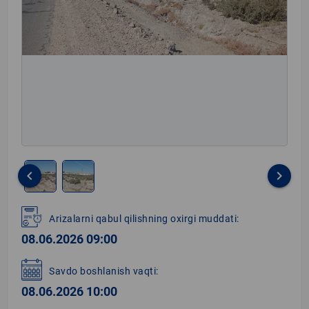
keyboard_arrow_left
keyboard_arrow_right
Item
1
Arizalarni qabul qilishning oxirgi muddati:
of
08.06.2026 09:00
2
Savdo boshlanish vaqti:
08.06.2026 10:00