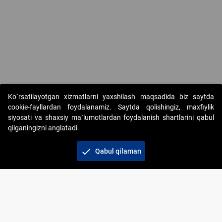
Ko`rsatilayotgan xizmatlarni yaxshilash maqsadida biz saytda
cookie-fayllardan foydalanamiz. Saytda qolishingiz, maxfiylik
siyosati va shaxsiy ma`lumotlardan foydalanish shartlarini qabul
qilganingizni anglatadi.
Copyright © 2017-2026. "Elektron onlayn-auksionlarni
tashkil etish" AJ. Barcha huquqlar himoyalangan
check
Qabul qilaman
To‘lov usullari