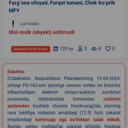
Farg`ona viloyati, Furqat tumani, Chek-koʻprik
MFY
priority_high
Lot holati:
Mol-mulk (obyekt) sotilmadi
120 oy
0
remove_red_eye
8
0
Muddatli bo‘lib to‘lash
Eslatma:
O‘zbekiston Respublikasi Prezidentining 19.04.2024-
yildagi PQ-162-son qaroriga asosan ushbu lot bo‘yicha
o‘tkaziladigan elektron onlayn-auksion savdolari
jarayonida, ishtirokchilar tomonidan
uchinchi
qadamdan
boshlab shaxsiy hisobvarag‘ida ularning
narx taklifiga nisbatan amaldagi (12.5) foizi zakalat
miqdoridagi
summaga ega bo‘lishlari talab etiladi
.
Bunda, ushbu mablag‘lar zakalat sifatida hisobga