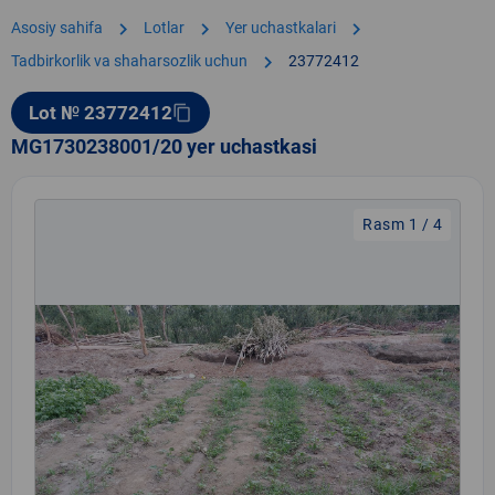
chevron_right
chevron_right
chevron_right
Asosiy sahifa
Lotlar
Yer uchastkalari
chevron_right
Tadbirkorlik va shaharsozlik uchun
23772412
Lot № 23772412
content_copy
MG1730238001/20 yer uchastkasi
Rasm 1 / 4