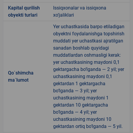
Kapital qurilish
Issiqxonalar va issiqxona
obyekti turlari
xo‘jaliklari
Yer uchastkasida barpo etiladigan
obyektni foydalanishga topshirish
muddati yer uchastkasi ajratilgan
sanadan boshlab quyidagi
muddatlardan oshmasligi kerak:
yer uchastkasining maydoni 0,1
gektargacha bo‘lganda — 2 yil; yer
Qo`shimcha
uchastkasining maydoni 0,1
ma`lumot
gektardan 1 gektargacha
bo‘lganda — 3 yil; yer
uchastkasining maydoni 1
gektardan 10 gektargacha
bo‘lganda — 4 yil; yer
uchastkasining maydoni 10
gektardan ortiq bo‘lganda — 5 yil.