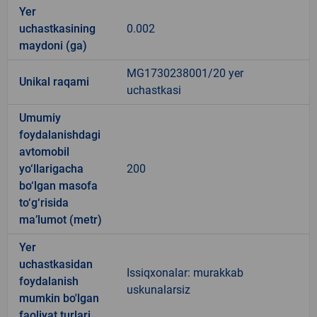
Yer
uchastkasining
0.002
maydoni (ga)
MG1730238001/20 yer
Unikal raqami
uchastkasi
Umumiy
foydalanishdagi
avtomobil
yo‘llarigacha
200
bo‘lgan masofa
to‘g‘risida
ma’lumot (metr)
Yer
uchastkasidan
Issiqxonalar: murakkab
foydalanish
uskunalarsiz
mumkin bo'lgan
faoliyat turlari