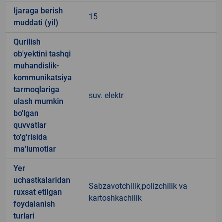
Ijaraga berish
15
muddati (yil)
Qurilish
ob'yektini tashqi
muhandislik-
kommunikatsiya
tarmoqlariga
suv. elektr
ulash mumkin
bo'lgan
quvvatlar
to'g'risida
ma'lumotlar
Yer
uchastkalaridan
Sabzavotchilik,polizchilik va
ruxsat etilgan
kartoshkachilik
foydalanish
turlari