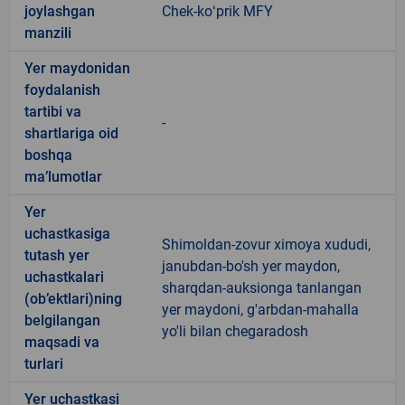
joylashgan
Chek-koʻprik MFY
manzili
Yer maydonidan
foydalanish
tartibi va
-
shartlariga oid
boshqa
ma’lumotlar
Yer
uchastkasiga
Shimoldan-zovur ximoya xududi,
tutash yer
janubdan-bo'sh yer maydon,
uchastkalari
sharqdan-auksionga tanlangan
(ob’ektlari)ning
yer maydoni, g'arbdan-mahalla
belgilangan
yo'li bilan chegaradosh
maqsadi va
turlari
Yer uchastkasi