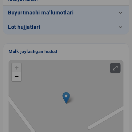
keyboard_arrow_down
Buyurtmachi ma’lumotlari
keyboard_arrow_down
Lot hujjatlari
Mulk joylashgan hudud
+
−