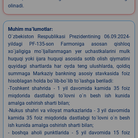
olinadi.
Muhim ma’lumotlar:
O`zbekiston Respublikasi Prezidentining 06.09.2024-
yildagi PF-135-son Farmoniga asosan qishloq
xo`jaligiga mo`ljallanmagan yer uchastkalarini mulk
huquqi yoki ijara huquqi asosida sotib olish qiymatini
quyidagi shartlarda har oyda teng ulushlarda, qoldiq
summaga Markaziy bankning asosiy stavkasida foiz
hisoblagan holda bo`lib-bo`lib to`lashga beriladi:
-Toshkent shahrida - 1 yil davomida kamida 35 foiz
miqdorida dastlabgi to`lovni o`n besh ish kunida
amalga oshirish sharti bilan;
-Nukus shahri va viloyat markazlarida - 3 yil davomida
kamida 35 foiz miqdorida dastlabgi to`lovni o`n besh
ish kunida amalga oshirish sharti bilan;
- boshqa aholi punktlarida - 5 yil davomida 15 foiz