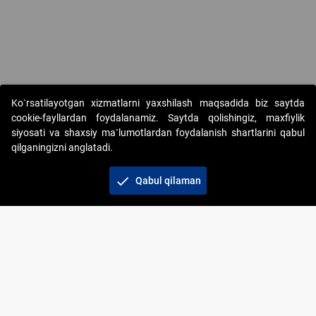
Copyright © 2017-2026. "Elektron onlayn-auksionlarni tashkil etish"
Ko`rsatilayotgan xizmatlarni yaxshilash maqsadida biz saytda
AJ. Barcha huquqlar himoyalangan
cookie-fayllardan foydalanamiz. Saytda qolishingiz, maxfiylik
siyosati va shaxsiy ma`lumotlardan foydalanish shartlarini qabul
qilganingizni anglatadi.
check
Qabul qilaman
+998 71 202-21-11
Veb-saytdagi axborot materiallaridan boshqa
shaxslar foydalanganda jamiyatning korporativ veb-
saytiga majburiy havolalar ko‘rsatilishi kerak