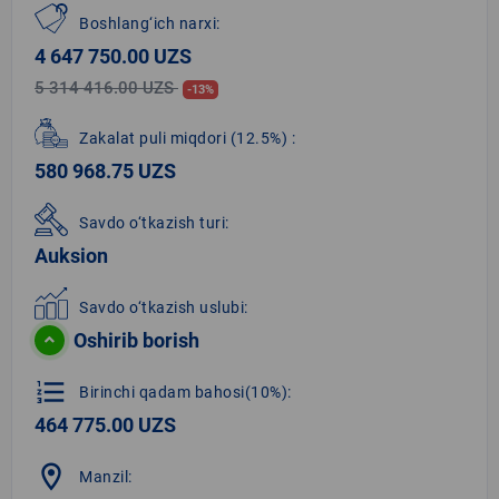
Boshlang‘ich narxi:
4 647 750.00 UZS
5 314 416.00 UZS
-13%
Zakalat puli miqdori
(12.5%)
:
580 968.75 UZS
Savdo o‘tkazish turi:
Auksion
Savdo o‘tkazish uslubi:
Oshirib borish
format_list_numbered
Birinchi qadam bahosi(10%):
464 775.00 UZS
location_on
Manzil: