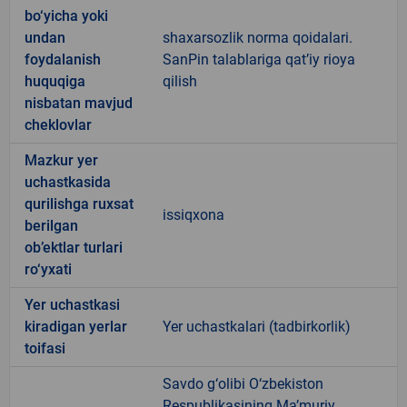
bo‘yicha yoki
undan
shaxarsozlik norma qoidalari.
foydalanish
SanPin talablariga qat’iy rioya
huquqiga
qilish
nisbatan mavjud
cheklovlar
Mazkur yer
uchastkasida
qurilishga ruxsat
issiqxona
berilgan
ob’ektlar turlari
ro‘yxati
Yer uchastkasi
kiradigan yerlar
Yer uchastkalari (tadbirkorlik)
toifasi
Savdo g‘olibi O‘zbekiston
Respublikasining Ma’muriy