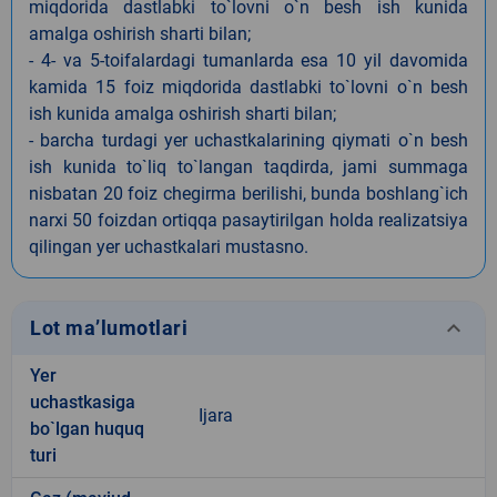
miqdorida dastlabki to`lovni o`n besh ish kunida
amalga oshirish sharti bilan;
- 4- va 5-toifalardagi tumanlarda esa 10 yil davomida
kamida 15 foiz miqdorida dastlabki to`lovni o`n besh
ish kunida amalga oshirish sharti bilan;
- barcha turdagi yer uchastkalarining qiymati o`n besh
ish kunida to`liq to`langan taqdirda, jami summaga
nisbatan 20 foiz chegirma berilishi, bunda boshlang`ich
narxi 50 foizdan ortiqqa pasaytirilgan holda realizatsiya
qilingan yer uchastkalari mustasno.
keyboard_arrow_down
Lot ma’lumotlari
Yer
uchastkasiga
Ijara
bo`lgan huquq
turi