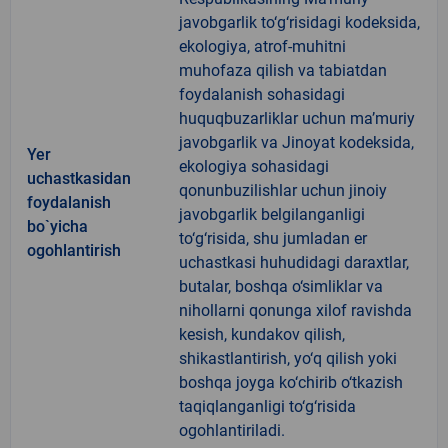
javobgarlik to‘g‘risidagi kodeksida,
ekologiya, atrof-muhitni
muhofaza qilish va tabiatdan
foydalanish sohasidagi
huquqbuzarliklar uchun ma’muriy
javobgarlik va Jinoyat kodeksida,
Yer
ekologiya sohasidagi
uchastkasidan
qonunbuzilishlar uchun jinoiy
foydalanish
javobgarlik belgilanganligi
bo`yicha
to‘g‘risida, shu jumladan er
ogohlantirish
uchastkasi huhudidagi daraxtlar,
butalar, boshqa o‘simliklar va
nihollarni qonunga xilof ravishda
kesish, kundakov qilish,
shikastlantirish, yo‘q qilish yoki
boshqa joyga ko‘chirib o‘tkazish
taqiqlanganligi to‘g‘risida
ogohlantiriladi.