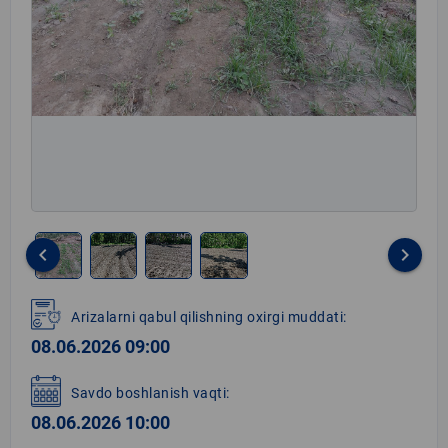
keyboard_arrow_left
keyboard_arrow_right
Item
1
Arizalarni qabul qilishning oxirgi muddati:
of
08.06.2026 09:00
4
Savdo boshlanish vaqti:
08.06.2026 10:00