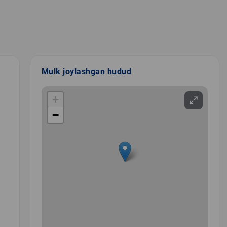
Mulk joylashgan hudud
+
−