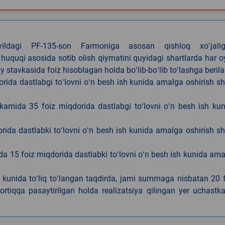
4-yildagi PF-135-son Farmoniga asosan qishloq xoʻjalig
 huquqi asosida sotib olish qiymatini quyidagi shartlarda har 
tavkasida foiz hisoblagan holda boʻlib-boʻlib toʻlashga berila
ida dastlabgi toʻlovni oʻn besh ish kunida amalga oshirish sh
kamida 35 foiz miqdorida dastlabgi toʻlovni oʻn besh ish ku
rida dastlabki toʻlovni oʻn besh ish kunida amalga oshirish sh
da 15 foiz miqdorida dastlabki toʻlovni oʻn besh ish kunida am
h kunida toʻliq toʻlangan taqdirda, jami summaga nisbatan 20 
rtiqqa pasaytirilgan holda realizatsiya qilingan yer uchastka