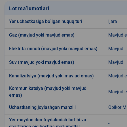
Lot ma’lumotlari
Yer uchastkasiga bo`lgan huquq turi
Ijara
Gaz (mavjud yoki mavjud emas)
Mavjud 
Elektr ta`minoti (mavjud yoki mavjud emas)
Mavjud
Suv (mavjud yoki mavjud emas)
Mavjud
Kanalizatsiya (mavjud yoki mavjud emas)
Mavjud 
Kommunikatsiya (mavjud yoki mavjud
Mavjud 
emas)
Uchastkaning joylashgan manzili
Obikor 
Yer maydonidan foydalanish tartibi va
-
shartlariga oid boshqa ma’lumotlar