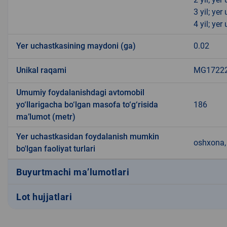
3 yil; ye
4 yil; ye
Yer uchastkasining maydoni (ga)
0.02
Unikal raqami
MG172220
Umumiy foydalanishdagi avtomobil
yo‘llarigacha bo‘lgan masofa to‘g‘risida
186
ma’lumot (metr)
Yer uchastkasidan foydalanish mumkin
oshxona, 
bo'lgan faoliyat turlari
Buyurtmachi ma’lumotlari
Lot hujjatlari