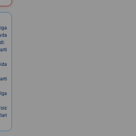
iga
oyda
di:
arti
nida
arti
alga
foiz
lari