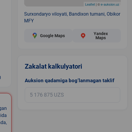
Leaflet
| ©
e-auksion.uz
Surxondaryo viloyati, Bandixon tumani, Obikor
MFY
Yandex
Google Maps
Maps
Zakalat kalkulyatori
0
Auksion qadamiga bog‘lanmagan taklif
igan
ida
nda,