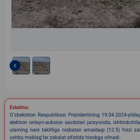
keyboard_arrow_left
Item
1
of
2
Eslatma:
Oʻzbekiston Respublikasi Prezidentining 19.04.2024-yild
elektron onlayn-auksion savdolari jarayonida, ishtirokchi
ularning narx taklifiga nisbatan amaldagi (12.5) foizi z
ushbu mablagʻlar zakalat sifatida hisobga olinadi.