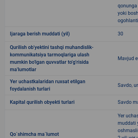
qonunga x
yoki bosh
ogohlanti
Ijaraga berish muddati (yil)
30
Qurilish ob'yektini tashqi muhandislik-
kommunikatsiya tarmoqlariga ulash
Mavjud 
mumkin bo'lgan quvvatlar to'g'risida
ma'lumotlar
Yer uchastkalaridan ruxsat etilgan
Savdo, u
foydalanish turlari
Kapital qurilish obyekti turlari
Savdo ma
Yer uchas
muddati 
oshmasli
Qo`shimcha ma`lumot
2 yil; ye