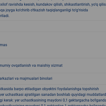
ilof ravishda kesish, kundakov qilish, shikastlantirish, yo‘q qili
qa joyga ko‘chirib o‘tkazish taqiqlanganligi to‘g‘risida
riladi.
emas
mumiy ovqatlanish va maishiy xizmat
rkazlari va majmualari binolari
tkasida barpo etiladigan obyektni foydalanishga topshirish
yer uchastkasi ajratilgan sanadan boshlab quyidagi muddatlar
gi kerak: yer uchastkasining maydoni 0,1 gektargacha bo‘lgand
r uchastkasining maydoni 0,1 gektardan 1 gektargacha bo‘lgand