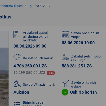
chevron_right
shaharsozlik uchun
23772337
stkasi
Arizalarni qabul
Savdo boshlanish
qilishning oxirgi
vaqti:
muddati:
08.06.2026 10:00
08.06.2026 09:00
Zakalat puli miqdori
Boshlang‘ich narxi:
(12.5%)
:
4 706 250.00 UZS
588 281.25 UZS
10 299 850.00 UZS
-54%
Savdo o‘tkazish
Savdo o‘tkazish turi:
uslubi:
Auksion
Oshirib borish
Birinchi qadam
format_list_numbered