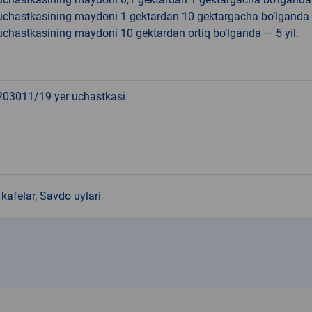
r uchastkasining maydoni 1 gektardan 10 gektargacha bo‘lganda
r uchastkasining maydoni 10 gektardan ortiq bo‘lganda — 5 yil.
3011/19 yer uchastkasi
kafelar, Savdo uylari
k
k