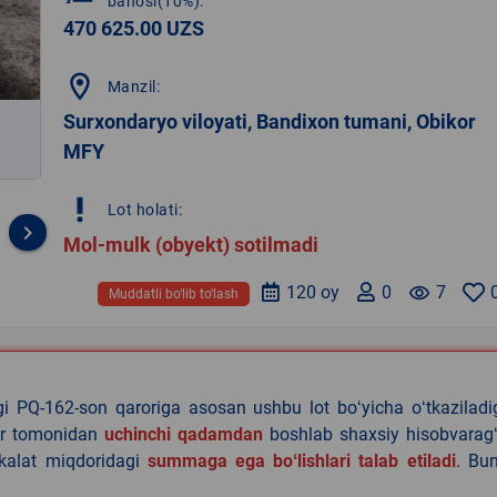
bahosi(10%):
470 625.00 UZS
location_on
Manzil:
Surxondaryo viloyati, Bandixon tumani, Obikor
MFY
priority_high
Lot holati:
keyboard_arrow_right
Mol-mulk (obyekt) sotilmadi
120 oy
0
remove_red_eye
7
Muddatli bo‘lib to‘lash
agi PQ-162-son qaroriga asosan ushbu lot boʻyicha oʻtkazilad
lar tomonidan
uchinchi qadamdan
boshlab shaxsiy hisobvaragʻ
akalat miqdoridagi
summaga ega boʻlishlari talab etiladi
. Bu