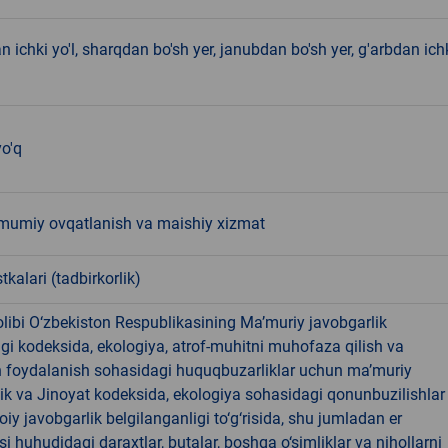
 ichki yo'l, sharqdan bo'sh yer, janubdan bo'sh yer, g'arbdan ich
o'q
mumiy ovqatlanish va maishiy xizmat
tkalari (tadbirkorlik)
libi O‘zbekiston Respublikasining Ma’muriy javobgarlik
dagi kodeksida, ekologiya, atrof-muhitni muhofaza qilish va
n foydalanish sohasidagi huquqbuzarliklar uchun ma’muriy
ik va Jinoyat kodeksida, ekologiya sohasidagi qonunbuzilishlar
oiy javobgarlik belgilanganligi to‘g‘risida, shu jumladan er
i huhudidagi daraxtlar, butalar, boshqa o‘simliklar va nihollarni