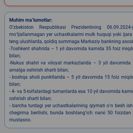
Muhim ma’lumotlar:
O‘zbekiston Respublikasi Prezidentining 06.09.202
moʻljallanmagan yer uchastkalarini mulk huquqi yoki ijara
teng ulushlarda, qoldiq summaga Markaziy bankning asosiy s
-Toshkent shahrida – 1 yil davomida kamida 35 foiz miqdor
bilan;
-Nukus shahri va viloyat markazlarida – 3 yil davomida 
amalga oshirish sharti bilan;
- boshqa aholi punktlarida – 5 yil davomida 15 foiz miqdo
bilan;
- 4- va 5-toifalardagi tumanlarda esa 10 yil davomida kami
oshirish sharti bilan;
- barcha turdagi yer uchastkalarining qiymati oʻn besh is
chegirma berilishi, bunda boshlangʻich narxi 50 foizdan o
mustasno.