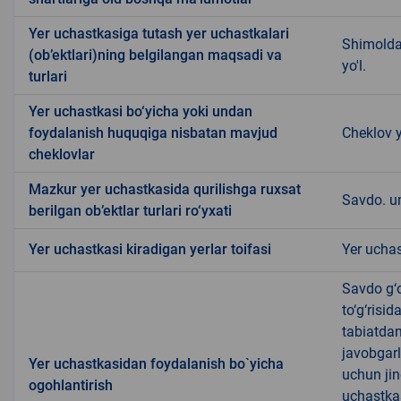
Yer uchastkasiga tutash yer uchastkalari
Shimoldan
(ob’ektlari)ning belgilangan maqsadi va
yo'l.
turlari
Yer uchastkasi bo‘yicha yoki undan
foydalanish huquqiga nisbatan mavjud
Cheklov y
cheklovlar
Mazkur yer uchastkasida qurilishga ruxsat
Savdo. u
berilgan ob’ektlar turlari ro‘yxati
Yer uchastkasi kiradigan yerlar toifasi
Yer uchas
Savdo g‘o
to‘g‘risi
tabiatda
javobgarl
Yer uchastkasidan foydalanish bo`yicha
uchun jin
ogohlantirish
uchastkas