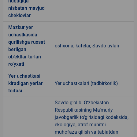
huquqiga
nisbatan mavjud
cheklovlar
Mazkur yer
uchastkasida
qurilishga ruxsat
oshxona, kafelar, Savdo uylari
berilgan
ob’ektlar turlari
ro‘yxati
Yer uchastkasi
kiradigan yerlar
Yer uchastkalari (tadbirkorlik)
toifasi
Savdo g‘olibi O‘zbekiston
Respublikasining Ma’muriy
javobgarlik to‘g‘risidagi kodeksida,
ekologiya, atrof-muhitni
muhofaza qilish va tabiatdan