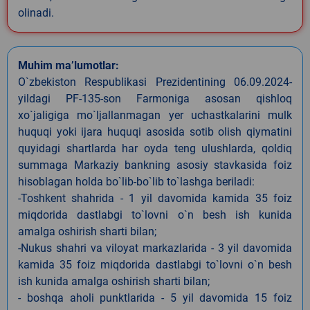
olinadi.
Muhim ma’lumotlar:
O`zbekiston Respublikasi Prezidentining 06.09.2024-
yildagi PF-135-son Farmoniga asosan qishloq
xo`jaligiga mo`ljallanmagan yer uchastkalarini mulk
huquqi yoki ijara huquqi asosida sotib olish qiymatini
quyidagi shartlarda har oyda teng ulushlarda, qoldiq
summaga Markaziy bankning asosiy stavkasida foiz
hisoblagan holda bo`lib-bo`lib to`lashga beriladi:
-Toshkent shahrida - 1 yil davomida kamida 35 foiz
miqdorida dastlabgi to`lovni o`n besh ish kunida
amalga oshirish sharti bilan;
-Nukus shahri va viloyat markazlarida - 3 yil davomida
kamida 35 foiz miqdorida dastlabgi to`lovni o`n besh
ish kunida amalga oshirish sharti bilan;
- boshqa aholi punktlarida - 5 yil davomida 15 foiz