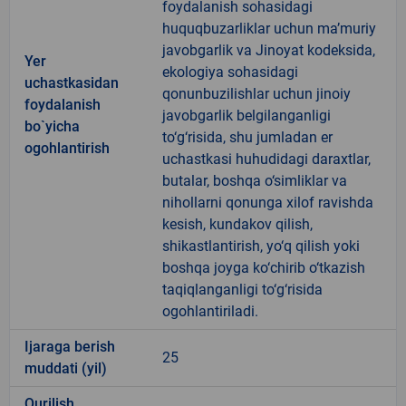
foydalanish sohasidagi
huquqbuzarliklar uchun ma’muriy
javobgarlik va Jinoyat kodeksida,
Yer
ekologiya sohasidagi
uchastkasidan
qonunbuzilishlar uchun jinoiy
foydalanish
javobgarlik belgilanganligi
bo`yicha
to‘g‘risida, shu jumladan er
ogohlantirish
uchastkasi huhudidagi daraxtlar,
butalar, boshqa o‘simliklar va
nihollarni qonunga xilof ravishda
kesish, kundakov qilish,
shikastlantirish, yo‘q qilish yoki
boshqa joyga ko‘chirib o‘tkazish
taqiqlanganligi to‘g‘risida
ogohlantiriladi.
Ijaraga berish
25
muddati (yil)
Qurilish