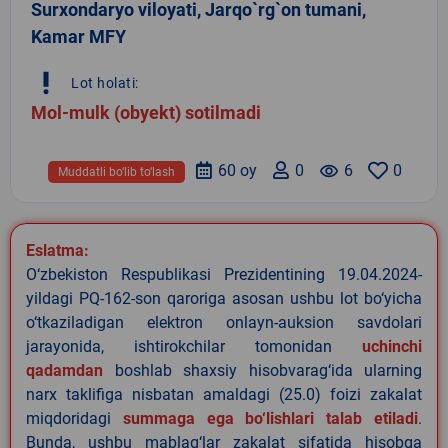
Surxondaryo viloyati, Jarqo`rg`on tumani,
Kamar MFY
priority_high
Lot holati:
Mol-mulk (obyekt) sotilmadi
60 oy
0
remove_red_eye
6
0
Muddatli bo‘lib to‘lash
Eslatma:
O‘zbekiston Respublikasi Prezidentining 19.04.2024-
yildagi PQ-162-son qaroriga asosan ushbu lot bo‘yicha
o‘tkaziladigan elektron onlayn-auksion savdolari
jarayonida, ishtirokchilar tomonidan
uchinchi
qadamdan
boshlab shaxsiy hisobvarag‘ida ularning
narx taklifiga nisbatan amaldagi (25.0) foizi zakalat
miqdoridagi
summaga ega bo‘lishlari talab etiladi
.
Bunda, ushbu mablag‘lar zakalat sifatida hisobga