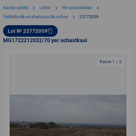
chevron_right
chevron_right
chevron_right
Asosiy sahifa
Lotlar
Yer uchastkalari
chevron_right
Tadbirkorlik va shaharsozlik uchun
23772059
Lot № 23772059
content_copy
MG1722212032/70 yer uchastkasi
Rasm 1 / 2