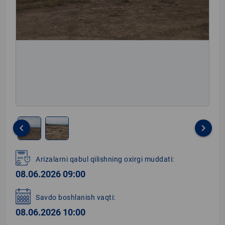
keyboard_arrow_left
keyboard_arrow_right
Item
1
Arizalarni qabul qilishning oxirgi muddati:
of
08.06.2026 09:00
2
Savdo boshlanish vaqti:
08.06.2026 10:00