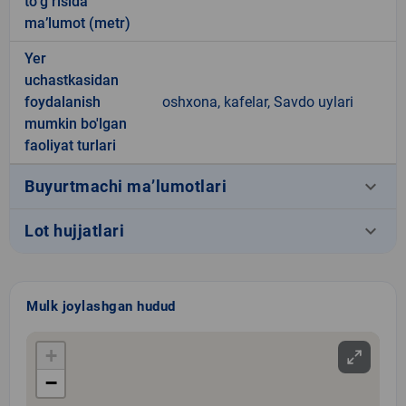
to‘g‘risida
ma’lumot (metr)
Yer
uchastkasidan
foydalanish
oshxona, kafelar, Savdo uylari
mumkin bo'lgan
faoliyat turlari
keyboard_arrow_down
Buyurtmachi ma’lumotlari
keyboard_arrow_down
Lot hujjatlari
Mulk joylashgan hudud
+
−