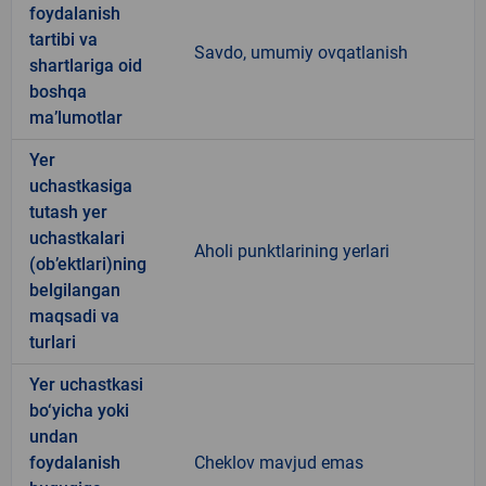
foydalanish
tartibi va
Savdo, umumiy ovqatlanish
shartlariga oid
boshqa
ma’lumotlar
Yer
uchastkasiga
tutash yer
uchastkalari
Aholi punktlarining yerlari
(ob’ektlari)ning
belgilangan
maqsadi va
turlari
Yer uchastkasi
bo‘yicha yoki
undan
foydalanish
Cheklov mavjud emas