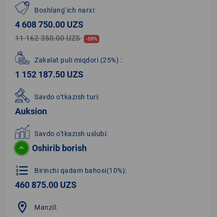
Boshlang‘ich narxi:
4 608 750.00 UZS
11 162 350.00 UZS
-59%
Zakalat puli miqdori
(25%)
:
1 152 187.50 UZS
Savdo o‘tkazish turi:
Auksion
Savdo o‘tkazish uslubi:
Oshirib borish
format_list_numbered
Birinchi qadam bahosi(10%):
460 875.00 UZS
location_on
Manzil: