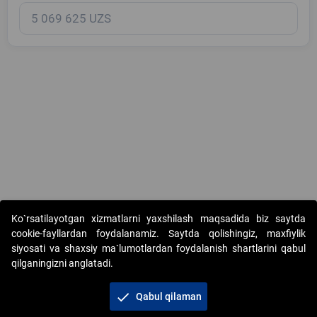
Copyright © 2017-2026. "Elektron onlayn-auksionlarni tashkil etish"
Ko`rsatilayotgan xizmatlarni yaxshilash maqsadida biz saytda
AJ. Barcha huquqlar himoyalangan
cookie-fayllardan foydalanamiz. Saytda qolishingiz, maxfiylik
siyosati va shaxsiy ma`lumotlardan foydalanish shartlarini qabul
qilganingizni anglatadi.
check
Qabul qilaman
+998 71 202-21-11