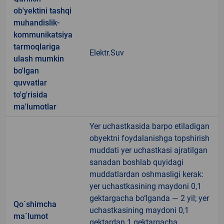
ob'yektini tashqi
muhandislik-
kommunikatsiya
tarmoqlariga
Elektr.Suv
ulash mumkin
bo'lgan
quvvatlar
to'g'risida
ma'lumotlar
Yer uchastkasida barpo etiladigan
obyektni foydalanishga topshirish
muddati yer uchastkasi ajratilgan
sanadan boshlab quyidagi
muddatlardan oshmasligi kerak:
yer uchastkasining maydoni 0,1
gektargacha bo‘lganda — 2 yil; yer
Qo`shimcha
uchastkasining maydoni 0,1
ma`lumot
gektardan 1 gektargacha