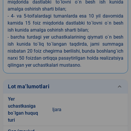
miqdorida dastlabki to`lovni o`n besh ish kunida
amalga oshirish sharti bilan;
- 4- va 5-toifalardagi tumanlarda esa 10 yil davomida
kamida 15 foiz miqdorida dastlabki to`lovni o`n besh
ish kunida amalga oshirish sharti bilan;
- barcha turdagi yer uchastkalarining qiymati o`n besh
ish kunida to`liq to`langan taqdirda, jami summaga
nisbatan 20 foiz chegirma berilishi, bunda boshlang`ich
narxi 50 foizdan ortiqqa pasaytirilgan holda realizatsiya
qilingan yer uchastkalari mustasno.
keyboard_arrow_down
Lot ma’lumotlari
Yer
uchastkasiga
Ijara
bo`lgan huquq
turi