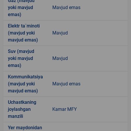
Gaz (mavjud
yoki mavjud
Mavjud emas
emas)
Elektr ta`minoti
(mavjud yoki
Mavjud
mavjud emas)
Suv (mavjud
yoki mavjud
Mavjud
emas)
Kommunikatsiya
(mavjud yoki
Mavjud emas
mavjud emas)
Uchastkaning
joylashgan
Kamar MFY
manzili
Yer maydonidan