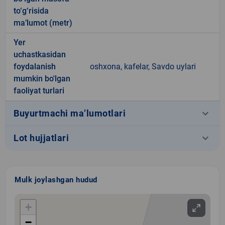
to‘g‘risida
ma’lumot (metr)
Yer
uchastkasidan
foydalanish
oshxona, kafelar, Savdo uylari
mumkin bo'lgan
faoliyat turlari
keyboard_arrow_down
Buyurtmachi ma’lumotlari
keyboard_arrow_down
Lot hujjatlari
Mulk joylashgan hudud
+
−