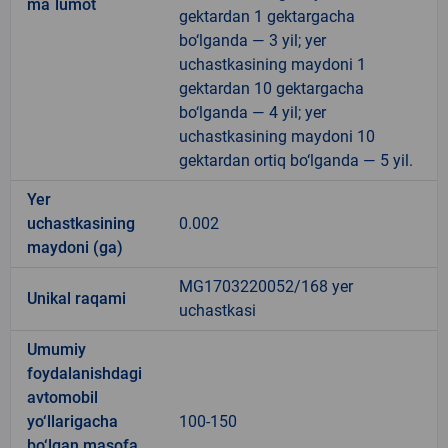
ma`lumot
gektardan 1 gektargacha
bo‘lganda — 3 yil; yer
uchastkasining maydoni 1
gektardan 10 gektargacha
bo‘lganda — 4 yil; yer
uchastkasining maydoni 10
gektardan ortiq bo‘lganda — 5 yil.
Yer
uchastkasining
0.002
maydoni (ga)
MG1703220052/168 yer
Unikal raqami
uchastkasi
Umumiy
foydalanishdagi
avtomobil
yo‘llarigacha
100-150
bo‘lgan masofa