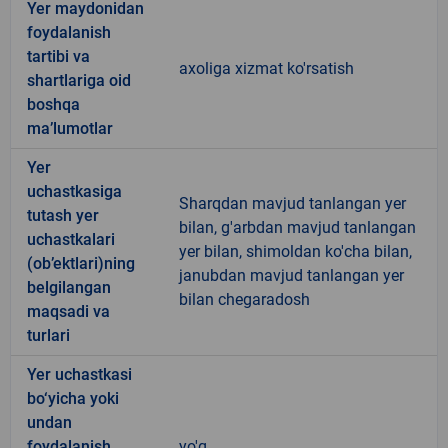
Yer maydonidan
foydalanish
tartibi va
axoliga xizmat ko'rsatish
shartlariga oid
boshqa
ma’lumotlar
Yer
uchastkasiga
Sharqdan mavjud tanlangan yer
tutash yer
bilan, g'arbdan mavjud tanlangan
uchastkalari
yer bilan, shimoldan ko'cha bilan,
(ob’ektlari)ning
janubdan mavjud tanlangan yer
belgilangan
bilan chegaradosh
maqsadi va
turlari
Yer uchastkasi
bo‘yicha yoki
undan
foydalanish
yo'q