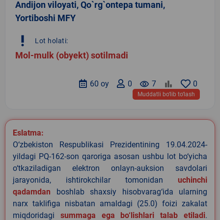
Andijon viloyati, Qo`rg`ontepa tumani,
Yortiboshi MFY
priority_high
Lot holati:
Mol-mulk (obyekt) sotilmadi
60 oy
0
remove_red_eye
7
0
Muddatli bo‘lib to‘lash
Eslatma:
O‘zbekiston Respublikasi Prezidentining 19.04.2024-
yildagi PQ-162-son qaroriga asosan ushbu lot bo‘yicha
o‘tkaziladigan elektron onlayn-auksion savdolari
jarayonida, ishtirokchilar tomonidan
uchinchi
qadamdan
boshlab shaxsiy hisobvarag‘ida ularning
narx taklifiga nisbatan amaldagi (25.0) foizi zakalat
miqdoridagi
summaga ega bo‘lishlari talab etiladi
.