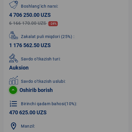
Boshlang‘ich narxi:
4 706 250.00 UZS
6 166 170.00 UZS
-24%
Zakalat puli miqdori
(25%)
:
1 176 562.50 UZS
Savdo o‘tkazish turi:
Auksion
Savdo o‘tkazish uslubi:
Oshirib borish
format_list_numbered
Birinchi qadam bahosi(10%):
470 625.00 UZS
location_on
Manzil: