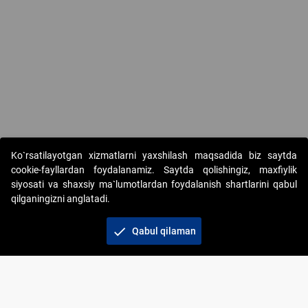
Ko`rsatilayotgan xizmatlarni yaxshilash maqsadida biz saytda
cookie-fayllardan foydalanamiz. Saytda qolishingiz, maxfiylik
siyosati va shaxsiy ma`lumotlardan foydalanish shartlarini qabul
qilganingizni anglatadi.
Copyright © 2017-2026. "Elektron onlayn-auksionlarni
tashkil etish" AJ. Barcha huquqlar himoyalangan
check
Qabul qilaman
To‘lov usullari