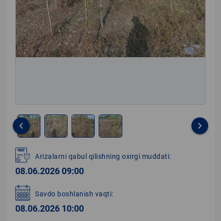
keyboard_arrow_left
keyboard_arrow_right
Item
1
Arizalarni qabul qilishning oxirgi muddati:
of
08.06.2026 09:00
4
Savdo boshlanish vaqti:
08.06.2026 10:00