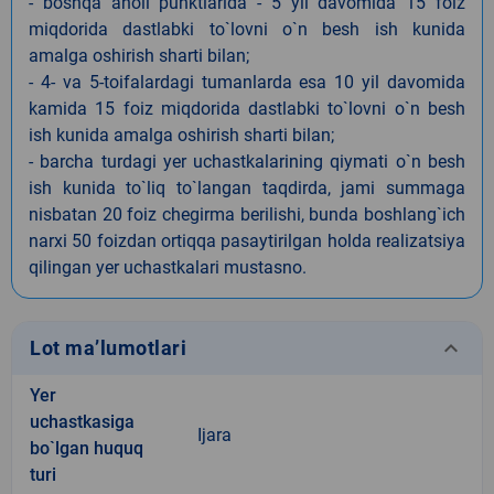
- boshqa aholi punktlarida - 5 yil davomida 15 foiz
miqdorida dastlabki to`lovni o`n besh ish kunida
amalga oshirish sharti bilan;
- 4- va 5-toifalardagi tumanlarda esa 10 yil davomida
kamida 15 foiz miqdorida dastlabki to`lovni o`n besh
ish kunida amalga oshirish sharti bilan;
- barcha turdagi yer uchastkalarining qiymati o`n besh
ish kunida to`liq to`langan taqdirda, jami summaga
nisbatan 20 foiz chegirma berilishi, bunda boshlang`ich
narxi 50 foizdan ortiqqa pasaytirilgan holda realizatsiya
qilingan yer uchastkalari mustasno.
keyboard_arrow_down
Lot ma’lumotlari
Yer
uchastkasiga
Ijara
bo`lgan huquq
turi