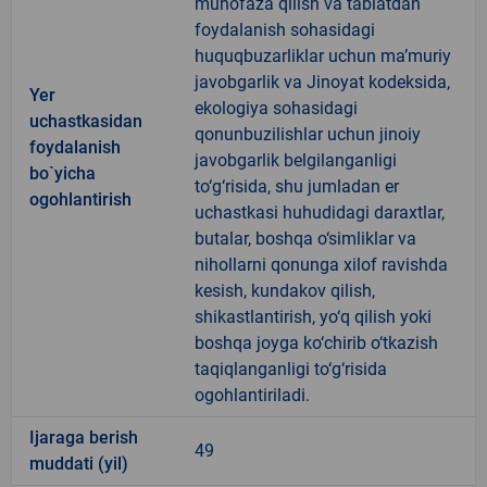
muhofaza qilish va tabiatdan
foydalanish sohasidagi
huquqbuzarliklar uchun ma’muriy
javobgarlik va Jinoyat kodeksida,
Yer
ekologiya sohasidagi
uchastkasidan
qonunbuzilishlar uchun jinoiy
foydalanish
javobgarlik belgilanganligi
bo`yicha
to‘g‘risida, shu jumladan er
ogohlantirish
uchastkasi huhudidagi daraxtlar,
butalar, boshqa o‘simliklar va
nihollarni qonunga xilof ravishda
kesish, kundakov qilish,
shikastlantirish, yo‘q qilish yoki
boshqa joyga ko‘chirib o‘tkazish
taqiqlanganligi to‘g‘risida
ogohlantiriladi.
Ijaraga berish
49
muddati (yil)