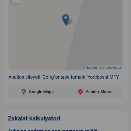
Leaflet
| ©
e-auksion.uz
Andijon viloyati, Qo`rg`ontepa tumani, Yortiboshi MFY
Google Maps
Yandex Maps
Zakalat kalkulyatori
Auksion qadamiga bog‘lanmagan taklif