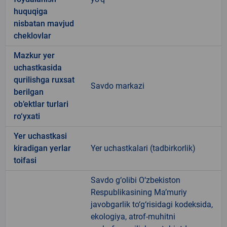
huquqiga
nisbatan mavjud
cheklovlar
Mazkur yer
uchastkasida
qurilishga ruxsat
Savdo markazi
berilgan
ob’ektlar turlari
ro‘yxati
Yer uchastkasi
kiradigan yerlar
Yer uchastkalari (tadbirkorlik)
toifasi
Savdo g‘olibi O‘zbekiston
Respublikasining Ma’muriy
javobgarlik to‘g‘risidagi kodeksida,
ekologiya, atrof-muhitni