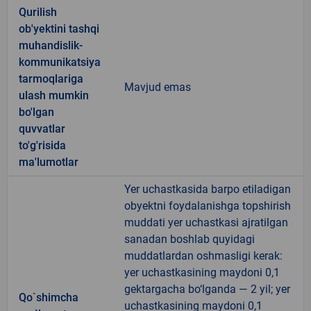
Qurilish
ob'yektini tashqi
muhandislik-
kommunikatsiya
tarmoqlariga
Mavjud emas
ulash mumkin
bo'lgan
quvvatlar
to'g'risida
ma'lumotlar
Yer uchastkasida barpo etiladigan
obyektni foydalanishga topshirish
muddati yer uchastkasi ajratilgan
sanadan boshlab quyidagi
muddatlardan oshmasligi kerak:
yer uchastkasining maydoni 0,1
gektargacha bo‘lganda — 2 yil; yer
Qo`shimcha
uchastkasining maydoni 0,1