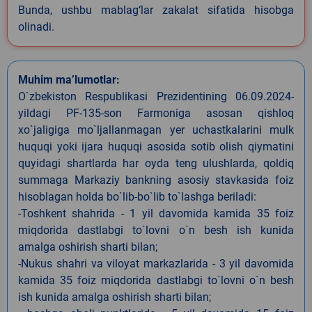
Bunda, ushbu mablag‘lar zakalat sifatida hisobga
olinadi.
Muhim ma’lumotlar:
O`zbekiston Respublikasi Prezidentining 06.09.2024-
yildagi PF-135-son Farmoniga asosan qishloq
xo`jaligiga mo`ljallanmagan yer uchastkalarini mulk
huquqi yoki ijara huquqi asosida sotib olish qiymatini
quyidagi shartlarda har oyda teng ulushlarda, qoldiq
summaga Markaziy bankning asosiy stavkasida foiz
hisoblagan holda bo`lib-bo`lib to`lashga beriladi:
-Toshkent shahrida - 1 yil davomida kamida 35 foiz
miqdorida dastlabgi to`lovni o`n besh ish kunida
amalga oshirish sharti bilan;
-Nukus shahri va viloyat markazlarida - 3 yil davomida
kamida 35 foiz miqdorida dastlabgi to`lovni o`n besh
ish kunida amalga oshirish sharti bilan;