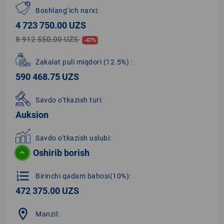
Boshlang‘ich narxi:
4 723 750.00 UZS
8 912 550.00 UZS
-47%
Zakalat puli miqdori
(12.5%)
:
590 468.75 UZS
Savdo o‘tkazish turi:
Auksion
Savdo o‘tkazish uslubi:
Oshirib borish
format_list_numbered
Birinchi qadam bahosi(10%):
472 375.00 UZS
location_on
Manzil: