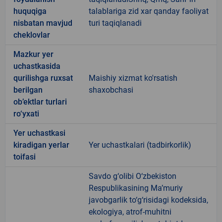
huquqiga
talablariga zid xar qanday faoliyat
nisbatan mavjud
turi taqiqlanadi
cheklovlar
Mazkur yer
uchastkasida
qurilishga ruxsat
Maishiy xizmat ko'rsatish
berilgan
shaxobchasi
ob’ektlar turlari
ro‘yxati
Yer uchastkasi
kiradigan yerlar
Yer uchastkalari (tadbirkorlik)
toifasi
Savdo g‘olibi O‘zbekiston
Respublikasining Ma’muriy
javobgarlik to‘g‘risidagi kodeksida,
ekologiya, atrof-muhitni