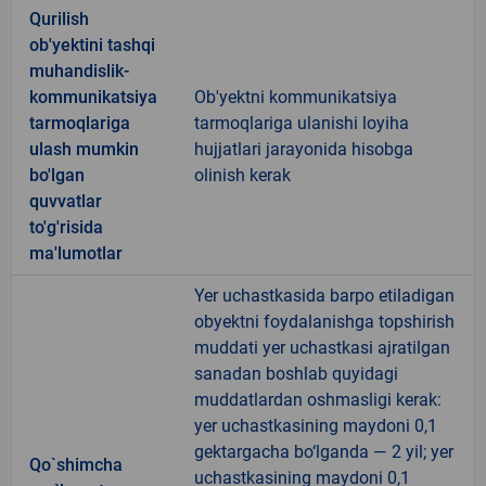
Qurilish
ob'yektini tashqi
muhandislik-
kommunikatsiya
Ob'yektni kommunikatsiya
tarmoqlariga
tarmoqlariga ulanishi loyiha
ulash mumkin
hujjatlari jarayonida hisobga
bo'lgan
olinish kerak
quvvatlar
to'g'risida
ma'lumotlar
Yer uchastkasida barpo etiladigan
obyektni foydalanishga topshirish
muddati yer uchastkasi ajratilgan
sanadan boshlab quyidagi
muddatlardan oshmasligi kerak:
yer uchastkasining maydoni 0,1
gektargacha bo‘lganda — 2 yil; yer
Qo`shimcha
uchastkasining maydoni 0,1