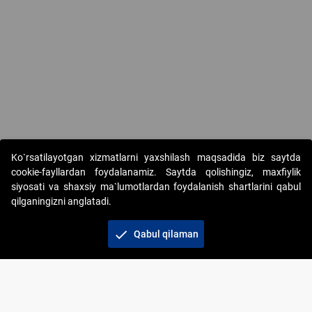
Ko`rsatilayotgan xizmatlarni yaxshilash maqsadida biz saytda
cookie-fayllardan foydalanamiz. Saytda qolishingiz, maxfiylik
siyosati va shaxsiy ma`lumotlardan foydalanish shartlarini qabul
qilganingizni anglatadi.
Copyright © 2017-2026. "Elektron onlayn-auksionlarni
tashkil etish" AJ. Barcha huquqlar himoyalangan
check
Qabul qilaman
To‘lov usullari