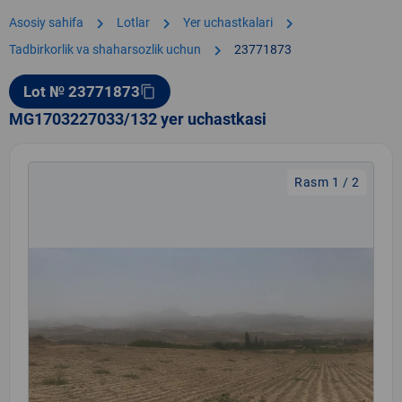
chevron_right
chevron_right
chevron_right
Asosiy sahifa
Lotlar
Yer uchastkalari
chevron_right
Tadbirkorlik va shaharsozlik uchun
23771873
Lot № 23771873
content_copy
MG1703227033/132 yer uchastkasi
Rasm 1 / 2