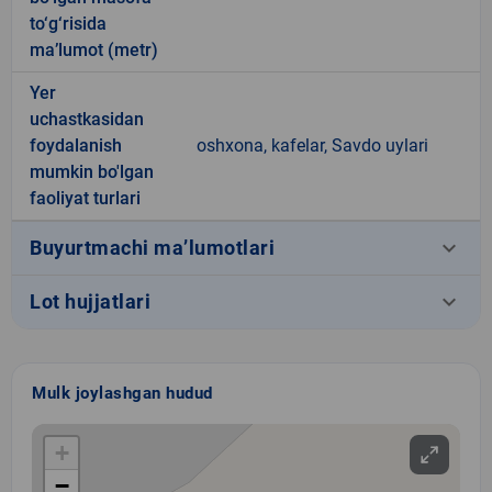
to‘g‘risida
ma’lumot (metr)
Yer
uchastkasidan
foydalanish
oshxona, kafelar, Savdo uylari
mumkin bo'lgan
faoliyat turlari
keyboard_arrow_down
Buyurtmachi ma’lumotlari
keyboard_arrow_down
Lot hujjatlari
Mulk joylashgan hudud
+
−