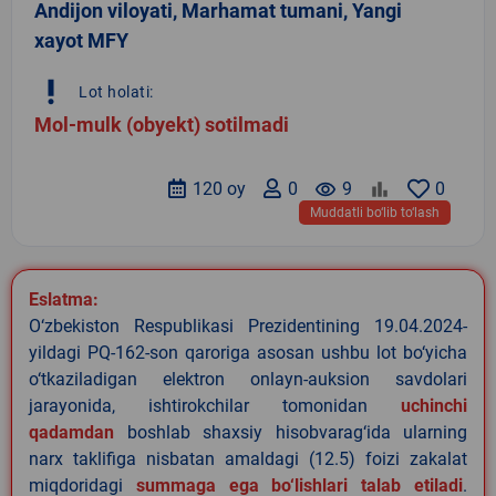
Andijon viloyati, Marhamat tumani, Yangi
xayot MFY
priority_high
Lot holati:
Mol-mulk (obyekt) sotilmadi
120 oy
0
remove_red_eye
9
0
Muddatli bo‘lib to‘lash
Eslatma:
O‘zbekiston Respublikasi Prezidentining 19.04.2024-
yildagi PQ-162-son qaroriga asosan ushbu lot bo‘yicha
o‘tkaziladigan elektron onlayn-auksion savdolari
jarayonida, ishtirokchilar tomonidan
uchinchi
qadamdan
boshlab shaxsiy hisobvarag‘ida ularning
narx taklifiga nisbatan amaldagi (12.5) foizi zakalat
miqdoridagi
summaga ega bo‘lishlari talab etiladi
.