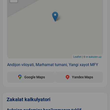
Leaflet
| ©
e-auksion.uz
Andijon viloyati, Marhamat tumani, Yangi xayot MFY
Google Maps
Yandex Maps
Zakalat kalkulyatori
Auksion qadamiga bog‘lanmagan taklif