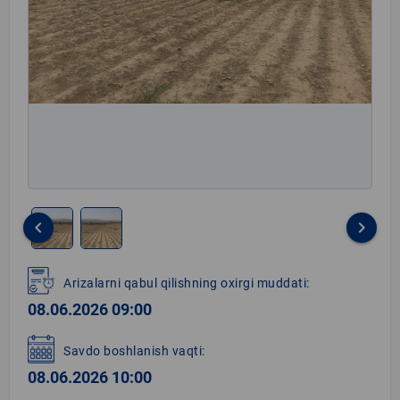
keyboard_arrow_left
keyboard_arrow_right
Item
1
Arizalarni qabul qilishning oxirgi muddati:
of
08.06.2026 09:00
2
Savdo boshlanish vaqti:
08.06.2026 10:00