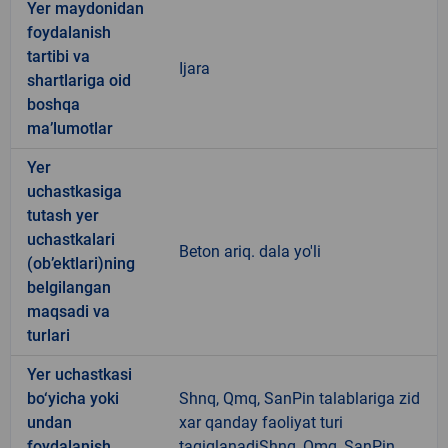
Yer maydonidan
foydalanish
tartibi va
Ijara
shartlariga oid
boshqa
ma’lumotlar
Yer
uchastkasiga
tutash yer
uchastkalari
Beton ariq. dala yo'li
(ob’ektlari)ning
belgilangan
maqsadi va
turlari
Yer uchastkasi
bo‘yicha yoki
Shnq, Qmq, SanPin talablariga zid
undan
xar qanday faoliyat turi
foydalanish
taqiqlanadiShnq, Qmq, SanPin