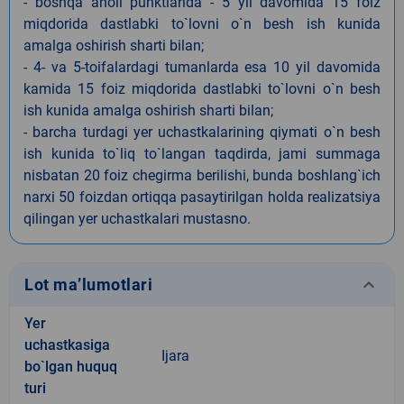
- boshqa aholi punktlarida - 5 yil davomida 15 foiz
miqdorida dastlabki to`lovni o`n besh ish kunida
amalga oshirish sharti bilan;
- 4- va 5-toifalardagi tumanlarda esa 10 yil davomida
kamida 15 foiz miqdorida dastlabki to`lovni o`n besh
ish kunida amalga oshirish sharti bilan;
- barcha turdagi yer uchastkalarining qiymati o`n besh
ish kunida to`liq to`langan taqdirda, jami summaga
nisbatan 20 foiz chegirma berilishi, bunda boshlang`ich
narxi 50 foizdan ortiqqa pasaytirilgan holda realizatsiya
qilingan yer uchastkalari mustasno.
keyboard_arrow_down
Lot ma’lumotlari
Yer
uchastkasiga
Ijara
bo`lgan huquq
turi