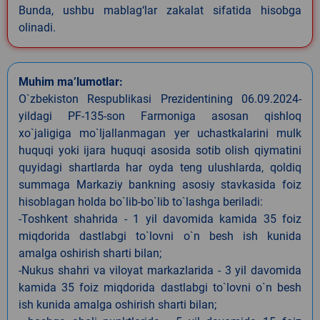
Bunda, ushbu mablag‘lar zakalat sifatida hisobga
olinadi.
Muhim ma’lumotlar:
O`zbekiston Respublikasi Prezidentining 06.09.2024-
yildagi PF-135-son Farmoniga asosan qishloq
xo`jaligiga mo`ljallanmagan yer uchastkalarini mulk
huquqi yoki ijara huquqi asosida sotib olish qiymatini
quyidagi shartlarda har oyda teng ulushlarda, qoldiq
summaga Markaziy bankning asosiy stavkasida foiz
hisoblagan holda bo`lib-bo`lib to`lashga beriladi:
-Toshkent shahrida - 1 yil davomida kamida 35 foiz
miqdorida dastlabgi to`lovni o`n besh ish kunida
amalga oshirish sharti bilan;
-Nukus shahri va viloyat markazlarida - 3 yil davomida
kamida 35 foiz miqdorida dastlabgi to`lovni o`n besh
ish kunida amalga oshirish sharti bilan;