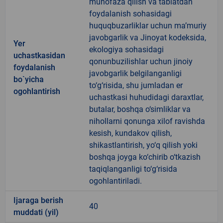
muhofaza qilish va tabiatdan
foydalanish sohasidagi
huquqbuzarliklar uchun ma’muriy
javobgarlik va Jinoyat kodeksida,
Yer
ekologiya sohasidagi
uchastkasidan
qonunbuzilishlar uchun jinoiy
foydalanish
javobgarlik belgilanganligi
bo`yicha
to‘g‘risida, shu jumladan er
ogohlantirish
uchastkasi huhudidagi daraxtlar,
butalar, boshqa o‘simliklar va
nihollarni qonunga xilof ravishda
kesish, kundakov qilish,
shikastlantirish, yo‘q qilish yoki
boshqa joyga ko‘chirib o‘tkazish
taqiqlanganligi to‘g‘risida
ogohlantiriladi.
Ijaraga berish
40
muddati (yil)