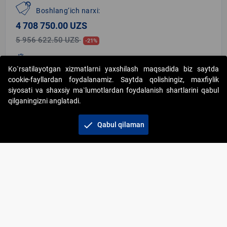
Boshlang‘ich narxi:
4 708 750.00 UZS
5 956 622.50 UZS
-21%
Zakalat puli miqdori
(12.5%)
:
Ko`rsatilayotgan xizmatlarni yaxshilash maqsadida biz saytda
588 593.75 UZS
cookie-fayllardan foydalanamiz. Saytda qolishingiz, maxfiylik
siyosati va shaxsiy ma`lumotlardan foydalanish shartlarini qabul
qilganingizni anglatadi.
Savdo o‘tkazish turi:
Auksion
check
Qabul qilaman
Savdo o‘tkazish uslubi:
Oshirib borish
format_list_numbered
Birinchi qadam bahosi(10%):
470 875.00 UZS
location_on
Manzil: