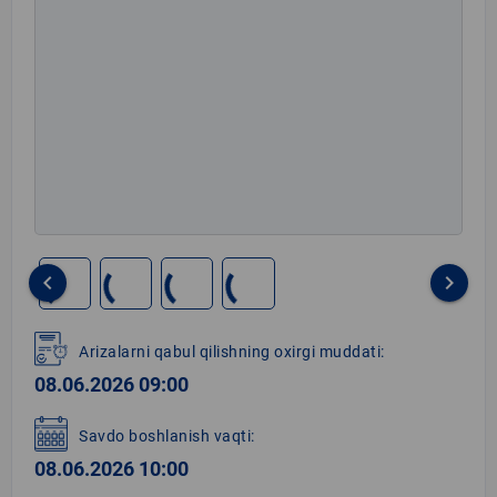
keyboard_arrow_left
keyboard_arrow_right
Item
1
Arizalarni qabul qilishning oxirgi muddati:
of
08.06.2026 09:00
4
Savdo boshlanish vaqti:
08.06.2026 10:00