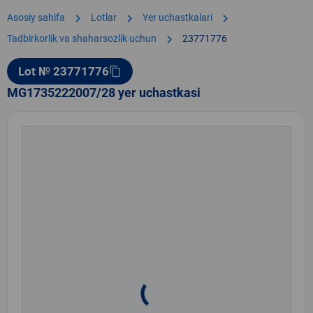
chevron_right
chevron_right
chevron_right
Asosiy sahifa
Lotlar
Yer uchastkalari
chevron_right
Tadbirkorlik va shaharsozlik uchun
23771776
Lot № 23771776
content_copy
MG1735222007/28 yer uchastkasi