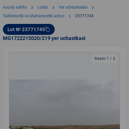
chevron_right
chevron_right
chevron_right
Asosiy sahifa
Lotlar
Yer uchastkalari
chevron_right
Tadbirkorlik va shaharsozlik uchun
23771745
Lot № 23771745
content_copy
MG1722215020/219 yer uchastkasi
Rasm 1 / 2