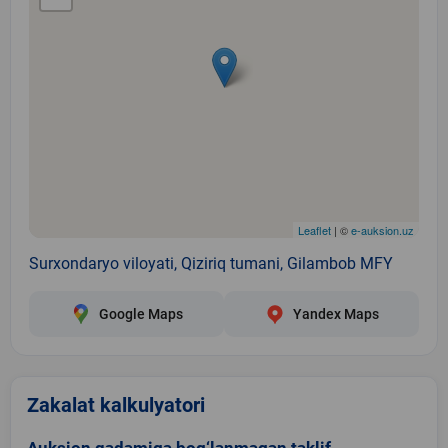
Leaflet
| ©
e-auksion.uz
Surxondaryo viloyati, Qiziriq tumani, Gilambob MFY
Google Maps
Yandex Maps
Zakalat kalkulyatori
Auksion qadamiga bog‘lanmagan taklif