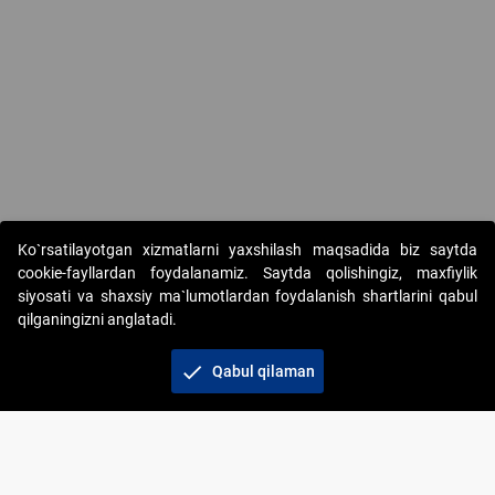
Ko`rsatilayotgan xizmatlarni yaxshilash maqsadida biz saytda
cookie-fayllardan foydalanamiz. Saytda qolishingiz, maxfiylik
siyosati va shaxsiy ma`lumotlardan foydalanish shartlarini qabul
qilganingizni anglatadi.
Copyright © 2017-2026. "Elektron onlayn-auksionlarni
tashkil etish" AJ. Barcha huquqlar himoyalangan
check
Qabul qilaman
To‘lov usullari