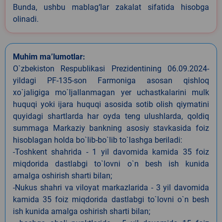
Bunda, ushbu mablag‘lar zakalat sifatida hisobga
olinadi.
Muhim ma’lumotlar:
O`zbekiston Respublikasi Prezidentining 06.09.2024-
yildagi PF-135-son Farmoniga asosan qishloq
xo`jaligiga mo`ljallanmagan yer uchastkalarini mulk
huquqi yoki ijara huquqi asosida sotib olish qiymatini
quyidagi shartlarda har oyda teng ulushlarda, qoldiq
summaga Markaziy bankning asosiy stavkasida foiz
hisoblagan holda bo`lib-bo`lib to`lashga beriladi:
-Toshkent shahrida - 1 yil davomida kamida 35 foiz
miqdorida dastlabgi to`lovni o`n besh ish kunida
amalga oshirish sharti bilan;
-Nukus shahri va viloyat markazlarida - 3 yil davomida
kamida 35 foiz miqdorida dastlabgi to`lovni o`n besh
ish kunida amalga oshirish sharti bilan;