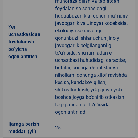
muhofaza qilish va tabiatdan
foydalanish sohasidagi
huquqbuzarliklar uchun ma’muriy
javobgarlik va Jinoyat kodeksida,
Yer
ekologiya sohasidagi
uchastkasidan
qonunbuzilishlar uchun jinoiy
foydalanish
javobgarlik belgilanganligi
bo`yicha
to‘g‘risida, shu jumladan er
ogohlantirish
uchastkasi huhudidagi daraxtlar,
butalar, boshqa o‘simliklar va
nihollarni qonunga xilof ravishda
kesish, kundakov qilish,
shikastlantirish, yo‘q qilish yoki
boshqa joyga ko‘chirib o‘tkazish
taqiqlanganligi to‘g‘risida
ogohlantiriladi.
Ijaraga berish
25
muddati (yil)