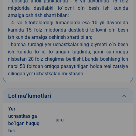
- boshqa aholi punktlarida - 5 yil davomida 15 foiz
miqdorida dastlabki to`lovni o`n besh ish kunida
amalga oshirish sharti bilan;
- 4- va 5-toifalardagi tumanlarda esa 10 yil davomida
kamida 15 foiz miqdorida dastlabki to`lovni o`n besh
ish kunida amalga oshirish sharti bilan;
- barcha turdagi yer uchastkalarining qiymati o`n besh
ish kunida to`liq to`langan taqdirda, jami summaga
nisbatan 20 foiz chegirma berilishi, bunda boshlang`ich
narxi 50 foizdan ortiqqa pasaytirilgan holda realizatsiya
qilingan yer uchastkalari mustasno.
keyboard_arrow_down
Lot ma’lumotlari
Yer
uchastkasiga
Ijara
bo`lgan huquq
turi