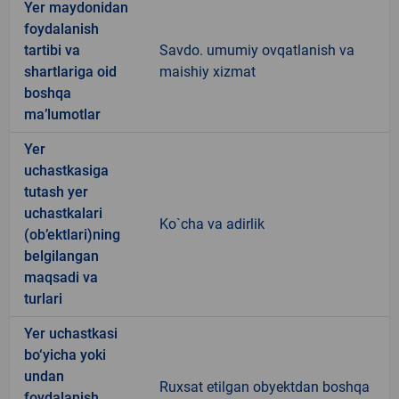
Yer maydonidan
foydalanish
tartibi va
Savdo. umumiy ovqatlanish va
shartlariga oid
maishiy xizmat
boshqa
ma’lumotlar
Yer
uchastkasiga
tutash yer
uchastkalari
Ko`cha va adirlik
(ob’ektlari)ning
belgilangan
maqsadi va
turlari
Yer uchastkasi
bo‘yicha yoki
undan
Ruxsat etilgan obyektdan boshqa
foydalanish