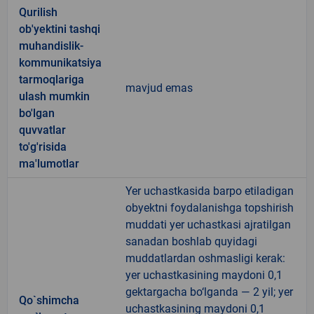
Qurilish
ob'yektini tashqi
muhandislik-
kommunikatsiya
tarmoqlariga
mavjud emas
ulash mumkin
bo'lgan
quvvatlar
to'g'risida
ma'lumotlar
Yer uchastkasida barpo etiladigan
obyektni foydalanishga topshirish
muddati yer uchastkasi ajratilgan
sanadan boshlab quyidagi
muddatlardan oshmasligi kerak:
yer uchastkasining maydoni 0,1
gektargacha bo‘lganda — 2 yil; yer
Qo`shimcha
uchastkasining maydoni 0,1