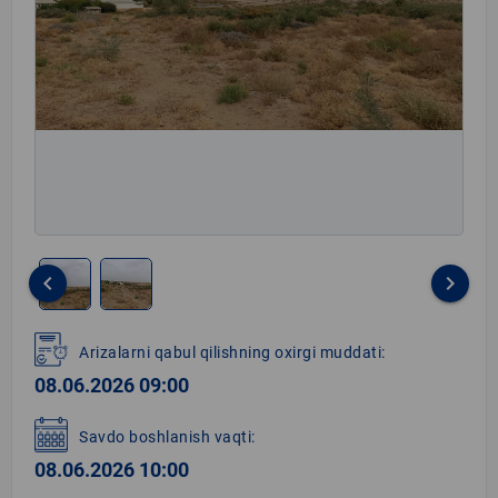
keyboard_arrow_left
keyboard_arrow_right
Item
1
Arizalarni qabul qilishning oxirgi muddati:
of
08.06.2026 09:00
2
Savdo boshlanish vaqti:
08.06.2026 10:00