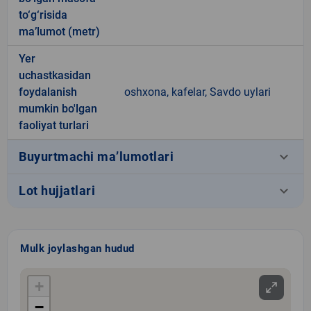
to‘g‘risida
ma’lumot (metr)
Yer
uchastkasidan
foydalanish
oshxona, kafelar, Savdo uylari
mumkin bo'lgan
faoliyat turlari
keyboard_arrow_down
Buyurtmachi ma’lumotlari
keyboard_arrow_down
Lot hujjatlari
Mulk joylashgan hudud
+
−