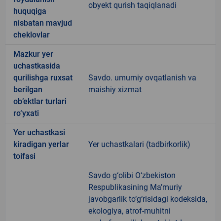
obyekt qurish taqiqlanadi
huquqiga
nisbatan mavjud
cheklovlar
Mazkur yer
uchastkasida
qurilishga ruxsat
Savdo. umumiy ovqatlanish va
berilgan
maishiy xizmat
ob’ektlar turlari
ro‘yxati
Yer uchastkasi
kiradigan yerlar
Yer uchastkalari (tadbirkorlik)
toifasi
Savdo g‘olibi O‘zbekiston
Respublikasining Ma’muriy
javobgarlik to‘g‘risidagi kodeksida,
ekologiya, atrof-muhitni