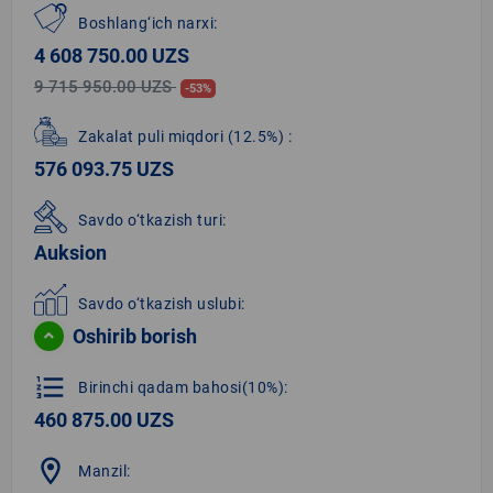
Boshlang‘ich narxi:
4 608 750.00 UZS
9 715 950.00 UZS
-53%
Zakalat puli miqdori
(12.5%)
:
576 093.75 UZS
Savdo o‘tkazish turi:
Auksion
Savdo o‘tkazish uslubi:
Oshirib borish
format_list_numbered
Birinchi qadam bahosi(10%):
460 875.00 UZS
location_on
Manzil: