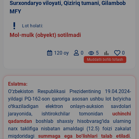
Surxondaryo viloyati, Qiziriq tumani, Gilambob
MFY
priority_high
Lot holati:
Mol-mulk (obyekt) sotilmadi
120 oy
0
remove_red_eye
5
0
Muddatli bo‘lib to‘lash
Eslatma:
O‘zbekiston Respublikasi Prezidentining 19.04.2024-
yildagi PQ-162-son qaroriga asosan ushbu lot bo‘yicha
o‘tkaziladigan elektron onlayn-auksion savdolari
jarayonida, ishtirokchilar tomonidan
uchinchi
qadamdan
boshlab shaxsiy hisobvarag‘ida ularning
narx taklifiga nisbatan amaldagi (12.5) foizi zakalat
miqdoridagi
summaga ega bo‘lishlari talab etiladi
.