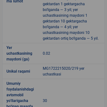
ma`lumot
gektardan 1 gektargacha
bo‘lganda — 3 yil; yer
uchastkasining maydoni 1
gektardan 10 gektargacha
bo‘lganda — 4 yil; yer
uchastkasining maydoni 10
gektardan ortiq bo‘lganda — 5 yil.
Yer
uchastkasining
0.02
maydoni (ga)
MG1722215020/219 yer
Unikal raqami
uchastkasi
Umumiy
foydalanishdagi
avtomobil
yo‘llarigacha
30
bo‘lgan masofa