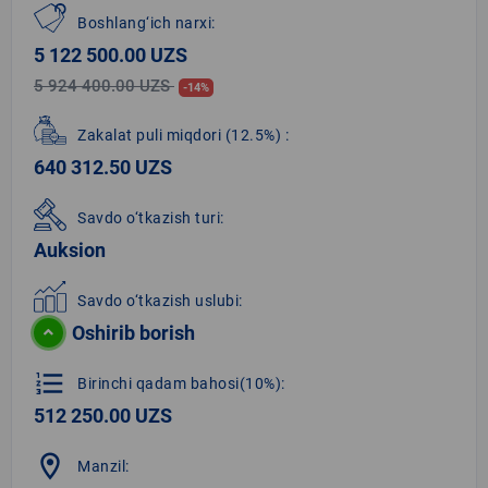
Boshlang‘ich narxi:
5 122 500.00 UZS
5 924 400.00 UZS
-14%
Zakalat puli miqdori
(12.5%)
:
640 312.50 UZS
Savdo o‘tkazish turi:
Auksion
Savdo o‘tkazish uslubi:
Oshirib borish
format_list_numbered
Birinchi qadam bahosi(10%):
512 250.00 UZS
location_on
Manzil: