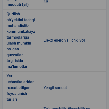
49
muddati (yil)
Qurilish
ob'yektini tashqi
muhandislik-
kommunikatsiya
tarmoqlariga
Elektr energiya. ichki yo‘l
ulash mumkin
bo'lgan
quvvatlar
to'g'risida
ma'lumotlar
Yer
uchastkalaridan
ruxsat etilgan
Yengil sanoat
foydalanish
turlari
To‘qimachilik, tikuvchilik va