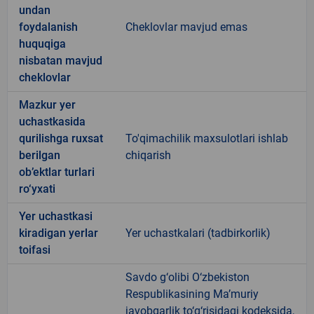
undan
foydalanish
Cheklovlar mavjud emas
huquqiga
nisbatan mavjud
cheklovlar
Mazkur yer
uchastkasida
qurilishga ruxsat
To'qimachilik maxsulotlari ishlab
berilgan
chiqarish
ob’ektlar turlari
ro‘yxati
Yer uchastkasi
kiradigan yerlar
Yer uchastkalari (tadbirkorlik)
toifasi
Savdo g‘olibi O‘zbekiston
Respublikasining Ma’muriy
javobgarlik to‘g‘risidagi kodeksida,