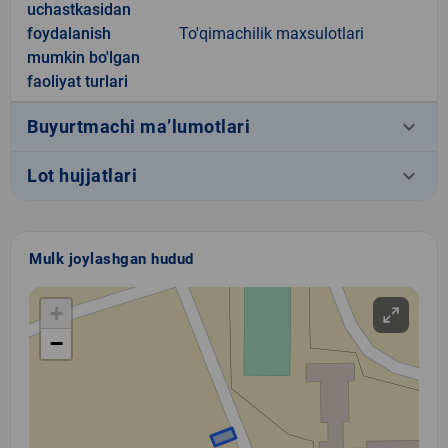
uchastkasidan
foydalanish
To'qimachilik maxsulotlari
mumkin bo'lgan
faoliyat turlari
keyboard_arrow_down
Buyurtmachi ma’lumotlari
keyboard_arrow_down
Lot hujjatlari
Mulk joylashgan hudud
+
−