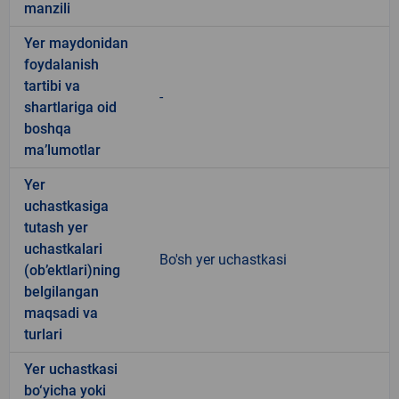
manzili
Yer maydonidan
foydalanish
tartibi va
-
shartlariga oid
boshqa
ma’lumotlar
Yer
uchastkasiga
tutash yer
uchastkalari
Bo'sh yer uchastkasi
(ob’ektlari)ning
belgilangan
maqsadi va
turlari
Yer uchastkasi
bo‘yicha yoki