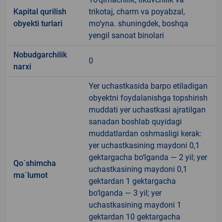
Kapital qurilish
trikotaj, charm va poyabzal,
obyekti turlari
mo‘yna. shuningdek, boshqa
yengil sanoat binolari
Nobudgarchilik
0
narxi
Yer uchastkasida barpo etiladigan
obyektni foydalanishga topshirish
muddati yer uchastkasi ajratilgan
sanadan boshlab quyidagi
muddatlardan oshmasligi kerak:
yer uchastkasining maydoni 0,1
gektargacha bo‘lganda — 2 yil; yer
Qo`shimcha
uchastkasining maydoni 0,1
ma`lumot
gektardan 1 gektargacha
bo‘lganda — 3 yil; yer
uchastkasining maydoni 1
gektardan 10 gektargacha