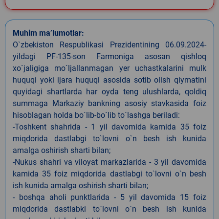
Muhim ma’lumotlar:
O`zbekiston Respublikasi Prezidentining 06.09.2024-
yildagi PF-135-son Farmoniga asosan qishloq
xo`jaligiga mo`ljallanmagan yer uchastkalarini mulk
huquqi yoki ijara huquqi asosida sotib olish qiymatini
quyidagi shartlarda har oyda teng ulushlarda, qoldiq
summaga Markaziy bankning asosiy stavkasida foiz
hisoblagan holda bo`lib-bo`lib to`lashga beriladi:
-Toshkent shahrida - 1 yil davomida kamida 35 foiz
miqdorida dastlabgi to`lovni o`n besh ish kunida
amalga oshirish sharti bilan;
-Nukus shahri va viloyat markazlarida - 3 yil davomida
kamida 35 foiz miqdorida dastlabgi to`lovni o`n besh
ish kunida amalga oshirish sharti bilan;
- boshqa aholi punktlarida - 5 yil davomida 15 foiz
miqdorida dastlabki to`lovni o`n besh ish kunida