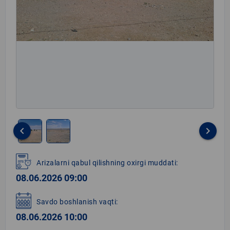
keyboard_arrow_left
keyboard_arrow_right
Item
1
Arizalarni qabul qilishning oxirgi muddati:
of
08.06.2026 09:00
2
Savdo boshlanish vaqti:
08.06.2026 10:00