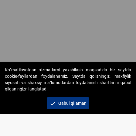
Copyright © 2017-2026. "Elektron onlayn-auksionlarni tashkil etish"
Ko`rsatilayotgan xizmatlarni yaxshilash maqsadida biz saytda
AJ. Barcha huquqlar himoyalangan
cookie-fayllardan foydalanamiz. Saytda qolishingiz, maxfiylik
siyosati va shaxsiy ma`lumotlardan foydalanish shartlarini qabul
qilganingizni anglatadi.
check
Qabul qilaman
+998 71 202-21-11
Veb-saytdagi axborot materiallaridan boshqa
shaxslar foydalanganda jamiyatning korporativ veb-