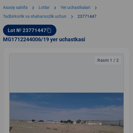
chevron_right
chevron_right
chevron_right
Asosiy sahifa
Lotlar
Yer uchastkalari
chevron_right
Tadbirkorlik va shaharsozlik uchun
23771447
Lot № 23771447
content_copy
MG1712244006/19 yer uchastkasi
Rasm 1 / 2