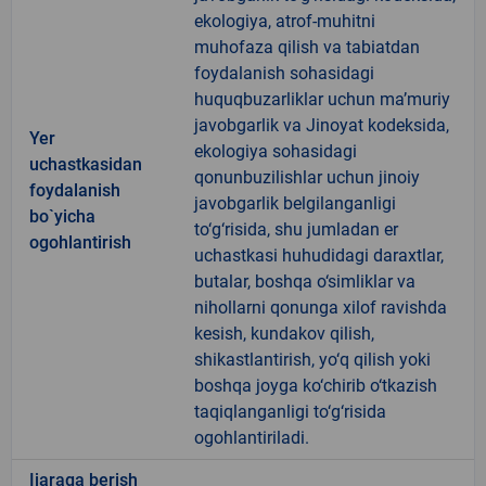
ekologiya, atrof-muhitni
muhofaza qilish va tabiatdan
foydalanish sohasidagi
huquqbuzarliklar uchun ma’muriy
javobgarlik va Jinoyat kodeksida,
Yer
ekologiya sohasidagi
uchastkasidan
qonunbuzilishlar uchun jinoiy
foydalanish
javobgarlik belgilanganligi
bo`yicha
to‘g‘risida, shu jumladan er
ogohlantirish
uchastkasi huhudidagi daraxtlar,
butalar, boshqa o‘simliklar va
nihollarni qonunga xilof ravishda
kesish, kundakov qilish,
shikastlantirish, yo‘q qilish yoki
boshqa joyga ko‘chirib o‘tkazish
taqiqlanganligi to‘g‘risida
ogohlantiriladi.
Ijaraga berish