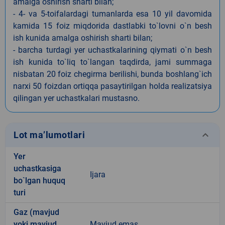
amalga oshirish sharti bilan;
- 4- va 5-toifalardagi tumanlarda esa 10 yil davomida
kamida 15 foiz miqdorida dastlabki to`lovni o`n besh
ish kunida amalga oshirish sharti bilan;
- barcha turdagi yer uchastkalarining qiymati o`n besh
ish kunida to`liq to`langan taqdirda, jami summaga
nisbatan 20 foiz chegirma berilishi, bunda boshlang`ich
narxi 50 foizdan ortiqqa pasaytirilgan holda realizatsiya
qilingan yer uchastkalari mustasno.
keyboard_arrow_down
Lot ma’lumotlari
Yer
uchastkasiga
Ijara
bo`lgan huquq
turi
Gaz (mavjud
yoki mavjud
Mavjud emas