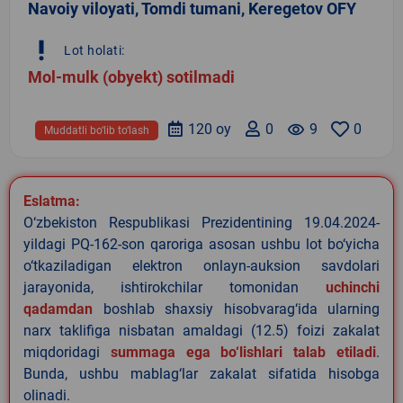
Navoiy viloyati, Tomdi tumani, Keregetov OFY
priority_high
Lot holati:
Mol-mulk (obyekt) sotilmadi
120 oy
0
remove_red_eye
9
0
Muddatli bo‘lib to‘lash
Eslatma:
O‘zbekiston Respublikasi Prezidentining 19.04.2024-
yildagi PQ-162-son qaroriga asosan ushbu lot bo‘yicha
o‘tkaziladigan elektron onlayn-auksion savdolari
jarayonida, ishtirokchilar tomonidan
uchinchi
qadamdan
boshlab shaxsiy hisobvarag‘ida ularning
narx taklifiga nisbatan amaldagi (12.5) foizi zakalat
miqdoridagi
summaga ega bo‘lishlari talab etiladi
.
Bunda, ushbu mablag‘lar zakalat sifatida hisobga
olinadi.