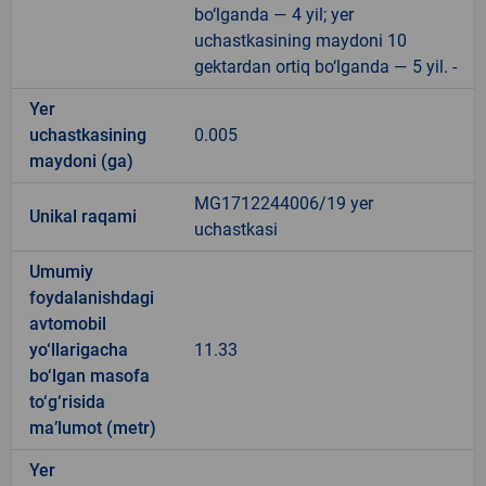
bo‘lganda — 4 yil; yer
uchastkasining maydoni 10
gektardan ortiq bo‘lganda — 5 yil. -
Yer
uchastkasining
0.005
maydoni (ga)
MG1712244006/19 yer
Unikal raqami
uchastkasi
Umumiy
foydalanishdagi
avtomobil
yo‘llarigacha
11.33
bo‘lgan masofa
to‘g‘risida
ma’lumot (metr)
Yer