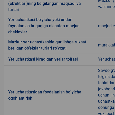
Mazkur ye
(ob’ektlari)ning belgilangan maqsadi va
va shimo
turlari
Yer uchastkasi bo‘yicha yoki undan
foydalanish huquqiga nisbatan mavjud
mavjud 
cheklovlar
Mazkur yer uchastkasida qurilishga ruxsat
murakkab
berilgan ob’ektlar turlari ro‘yxati
Yer uchastkasi kiradigan yerlar toifasi
Yer uchas
Savdo g‘o
to‘g‘risi
tabiatda
javobgarl
Yer uchastkasidan foydalanish bo`yicha
uchun jin
ogohlantirish
uchastkas
qonunga x
yoki bosh