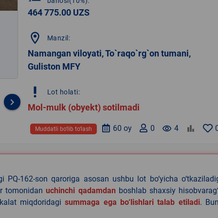
bahosi(10%):
464 775.00 UZS
location_on
Manzil:
Namangan viloyati, To`raqo`rg`on tumani,
Guliston MFY
priority_high
Lot holati:
keyboard_arrow_right
Mol-mulk (obyekt) sotilmadi
60 oy
0
remove_red_eye
4
Muddatli bo‘lib to‘lash
agi PQ-162-son qaroriga asosan ushbu lot bo‘yicha o‘tkazilad
lar tomonidan
uchinchi qadamdan
boshlab shaxsiy hisobvarag‘
akalat miqdoridagi
summaga ega bo‘lishlari talab etiladi
. Bu