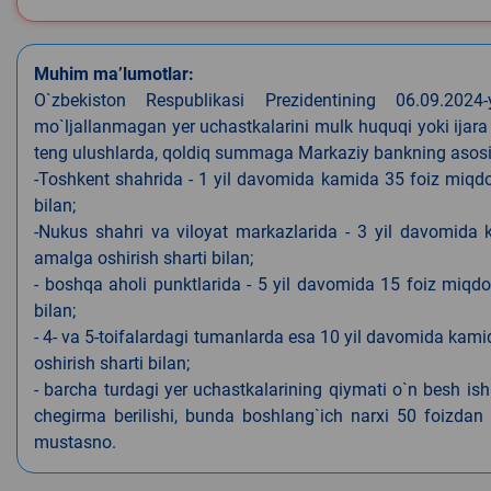
Muhim ma’lumotlar:
O`zbekiston Respublikasi Prezidentining 06.09.202
mo`ljallanmagan yer uchastkalarini mulk huquqi yoki ijara
teng ulushlarda, qoldiq summaga Markaziy bankning asosiy s
-Toshkent shahrida - 1 yil davomida kamida 35 foiz miqdor
bilan;
-Nukus shahri va viloyat markazlarida - 3 yil davomida 
amalga oshirish sharti bilan;
- boshqa aholi punktlarida - 5 yil davomida 15 foiz miqdo
bilan;
- 4- va 5-toifalardagi tumanlarda esa 10 yil davomida kami
oshirish sharti bilan;
- barcha turdagi yer uchastkalarining qiymati o`n besh is
chegirma berilishi, bunda boshlang`ich narxi 50 foizdan o
mustasno.