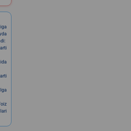
iga
oyda
di:
arti
nida
arti
alga
foiz
lari