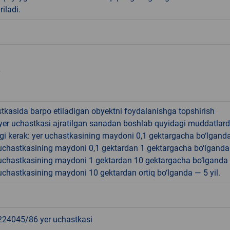
riladi.
tkasida barpo etiladigan obyektni foydalanishga topshirish
yer uchastkasi ajratilgan sanadan boshlab quyidagi muddatlar
gi kerak: yer uchastkasining maydoni 0,1 gektargacha bo‘lgand
r uchastkasining maydoni 0,1 gektardan 1 gektargacha bo‘lgand
r uchastkasining maydoni 1 gektardan 10 gektargacha bo‘lganda
r uchastkasining maydoni 10 gektardan ortiq bo‘lganda — 5 yil.
4045/86 yer uchastkasi