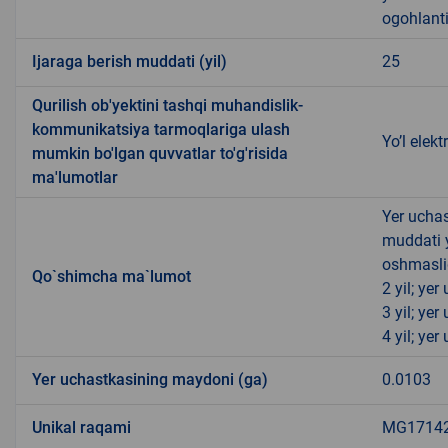
ogohlanti
Ijaraga berish muddati (yil)
25
Qurilish ob'yektini tashqi muhandislik-
kommunikatsiya tarmoqlariga ulash
Yo’l elektr
mumkin bo'lgan quvvatlar to'g'risida
ma'lumotlar
Yer uchas
muddati 
oshmasli
Qo`shimcha ma`lumot
2 yil; ye
3 yil; ye
4 yil; ye
Yer uchastkasining maydoni (ga)
0.0103
Unikal raqami
MG171422