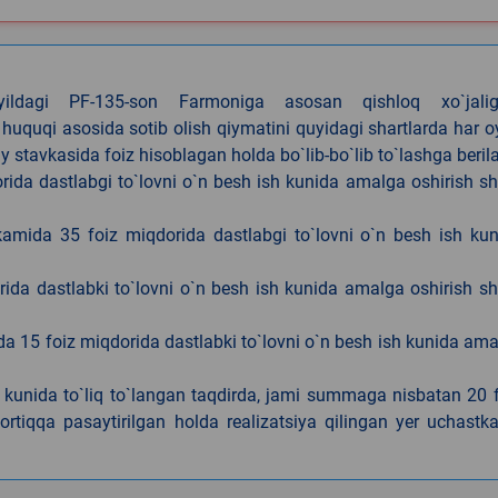
4-yildagi PF-135-son Farmoniga asosan qishloq xo`jalig
 huquqi asosida sotib olish qiymatini quyidagi shartlarda har 
tavkasida foiz hisoblagan holda bo`lib-bo`lib to`lashga berila
ida dastlabgi to`lovni o`n besh ish kunida amalga oshirish sh
kamida 35 foiz miqdorida dastlabgi to`lovni o`n besh ish ku
rida dastlabki to`lovni o`n besh ish kunida amalga oshirish sh
da 15 foiz miqdorida dastlabki to`lovni o`n besh ish kunida am
h kunida to`liq to`langan taqdirda, jami summaga nisbatan 20 
rtiqqa pasaytirilgan holda realizatsiya qilingan yer uchastka