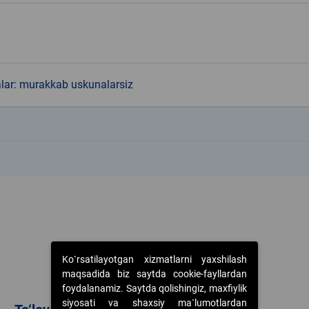
alar: murakkab uskunalarsiz
k
k
Ko`rsatilayotgan xizmatlarni yaxshilash
maqsadida biz saytda cookie-fayllardan
foydalanamiz. Saytda qolishingiz, maxfiylik
siyosati va shaxsiy ma`lumotlardan