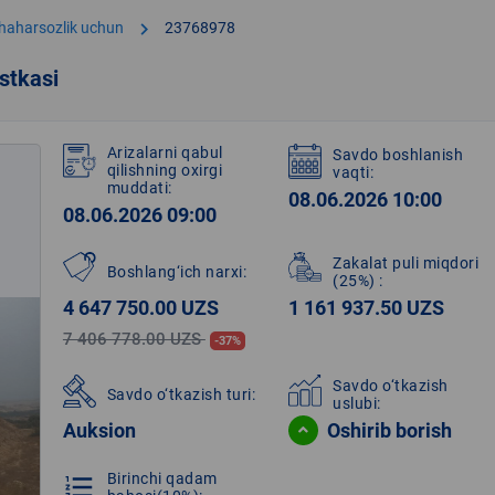
chevron_right
shaharsozlik uchun
23768978
stkasi
Arizalarni qabul
Savdo boshlanish
qilishning oxirgi
vaqti:
muddati:
08.06.2026 10:00
08.06.2026 09:00
Zakalat puli miqdori
Boshlang‘ich narxi:
(25%)
:
4 647 750.00 UZS
1 161 937.50 UZS
7 406 778.00 UZS
-37%
Savdo o‘tkazish
Savdo o‘tkazish turi:
uslubi:
Auksion
Oshirib borish
Birinchi qadam
format_list_numbered