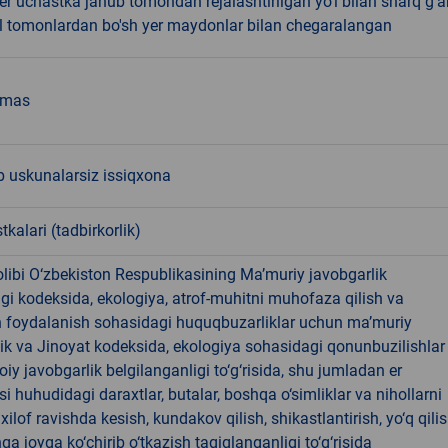
r uchastka janub tomondan rejalashtirilgan yo'l bilan sharq g'a
l tomonlardan bo'sh yer maydonlar bilan chegaralangan
emas
 uskunalarsiz issiqxona
tkalari (tadbirkorlik)
libi O‘zbekiston Respublikasining Ma’muriy javobgarlik
dagi kodeksida, ekologiya, atrof-muhitni muhofaza qilish va
n foydalanish sohasidagi huquqbuzarliklar uchun ma’muriy
ik va Jinoyat kodeksida, ekologiya sohasidagi qonunbuzilishlar
oiy javobgarlik belgilanganligi to‘g‘risida, shu jumladan er
i huhudidagi daraxtlar, butalar, boshqa o‘simliklar va nihollarni
ilof ravishda kesish, kundakov qilish, shikastlantirish, yo‘q qili
qa joyga ko‘chirib o‘tkazish taqiqlanganligi to‘g‘risida