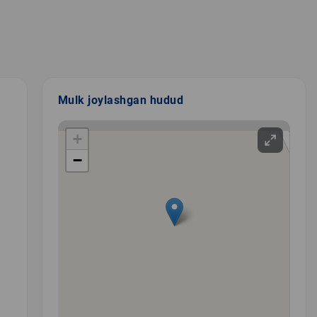
Mulk joylashgan hudud
+
−