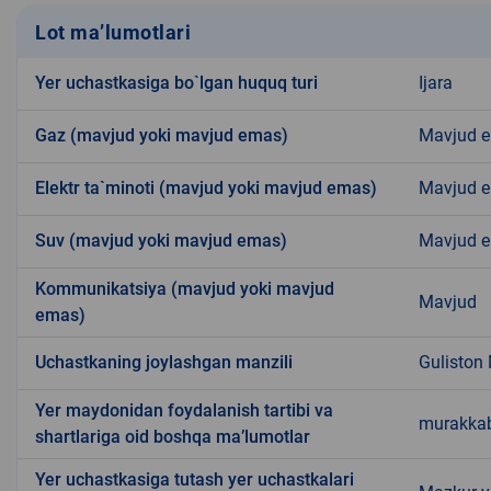
Lot ma’lumotlari
Yer uchastkasiga bo`lgan huquq turi
Ijara
Gaz (mavjud yoki mavjud emas)
Mavjud 
Elektr ta`minoti (mavjud yoki mavjud emas)
Mavjud 
Suv (mavjud yoki mavjud emas)
Mavjud 
Kommunikatsiya (mavjud yoki mavjud
Mavjud
emas)
Uchastkaning joylashgan manzili
Guliston
Yer maydonidan foydalanish tartibi va
murakkab
shartlariga oid boshqa ma’lumotlar
Yer uchastkasiga tutash yer uchastkalari