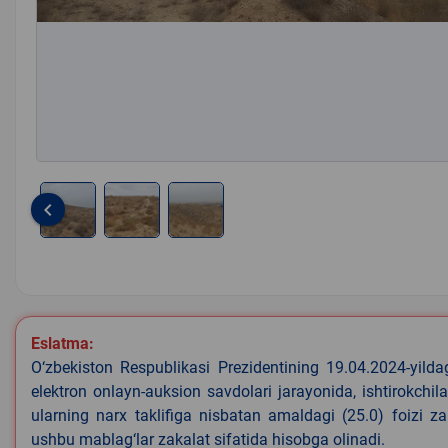
keyboard_arrow_left
Item
1
of
3
Eslatma:
O‘zbekiston Respublikasi Prezidentining 19.04.2024-yild
elektron onlayn-auksion savdolari jarayonida, ishtirokchi
ularning narx taklifiga nisbatan amaldagi (25.0) foizi z
ushbu mablag‘lar zakalat sifatida hisobga olinadi.