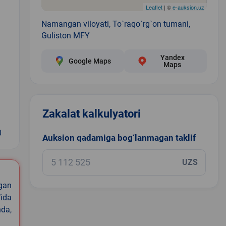
Leaflet
| ©
e-auksion.uz
Namangan viloyati, To`raqo`rg`on tumani,
Guliston MFY
Yandex
Google Maps
Maps
Zakalat kalkulyatori
0
Auksion qadamiga bog‘lanmagan taklif
UZS
igan
ida
nda,