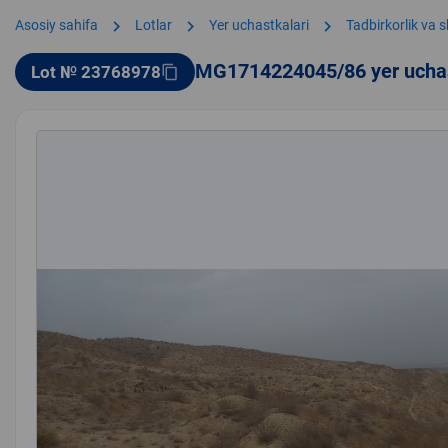
chevron_right
chevron_right
chevron_right
Asosiy sahifa
Lotlar
Yer uchastkalari
Tadbirkorlik va 
MG1714224045/86 yer ucha
Lot № 23768978
content_copy