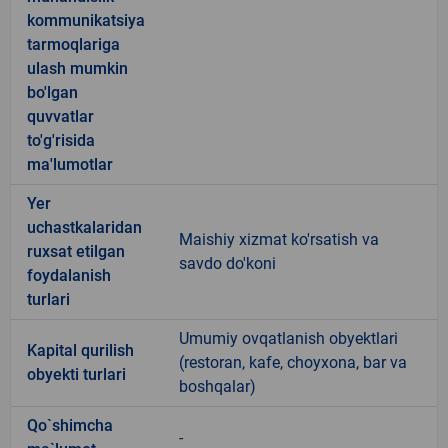
kommunikatsiya
tarmoqlariga
ulash mumkin
bo'lgan
quvvatlar
to'g'risida
ma'lumotlar
Yer
uchastkalaridan
Maishiy xizmat ko'rsatish va
ruxsat etilgan
savdo do'koni
foydalanish
turlari
Umumiy ovqatlanish obyektlari
Kapital qurilish
(restoran, kafe, choyxona, bar va
obyekti turlari
boshqalar)
Qo`shimcha
-