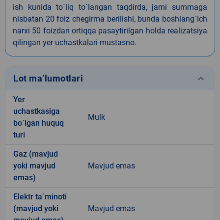
ish kunida to`liq to`langan taqdirda, jami summaga
nisbatan 20 foiz chegirma berilishi, bunda boshlang`ich
narxi 50 foizdan ortiqqa pasaytirilgan holda realizatsiya
qilingan yer uchastkalari mustasno.
keyboard_arrow_down
Lot ma’lumotlari
Yer
uchastkasiga
Mulk
bo`lgan huquq
turi
Gaz (mavjud
yoki mavjud
Mavjud emas
emas)
Elektr ta`minoti
(mavjud yoki
Mavjud emas