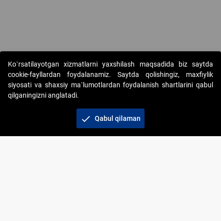
Ko`rsatilayotgan xizmatlarni yaxshilash maqsadida biz saytda
cookie-fayllardan foydalanamiz. Saytda qolishingiz, maxfiylik
siyosati va shaxsiy ma`lumotlardan foydalanish shartlarini qabul
qilganingizni anglatadi.
Copyright © 2017-2026. "Elektron onlayn-auksionlarni
tashkil etish" AJ. Barcha huquqlar himoyalangan
check
Qabul qilaman
To‘lov usullari