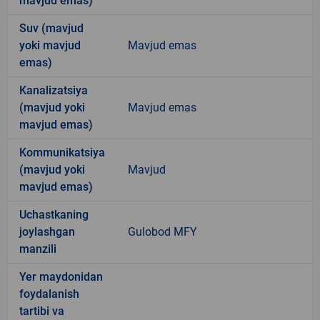
mavjud emas)
Suv (mavjud
yoki mavjud
Mavjud emas
emas)
Kanalizatsiya
(mavjud yoki
Mavjud emas
mavjud emas)
Kommunikatsiya
(mavjud yoki
Mavjud
mavjud emas)
Uchastkaning
joylashgan
Gulobod MFY
manzili
Yer maydonidan
foydalanish
tartibi va
-