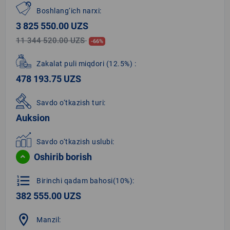
Boshlang‘ich narxi:
3 825 550.00 UZS
11 344 520.00 UZS
-66%
Zakalat puli miqdori
(12.5%)
:
478 193.75 UZS
Savdo o‘tkazish turi:
Auksion
Savdo o‘tkazish uslubi:
Oshirib borish
format_list_numbered
Birinchi qadam bahosi(10%):
382 555.00 UZS
location_on
Manzil: