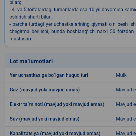
bilan;
- 4- va 5-toifalardagi tumanlarda esa 10 yil davomida kami
oshirish sharti bilan;
- barcha turdagi yer uchastkalarining qiymati oʻn besh is
chegirma berilishi, bunda boshlangʻich narxi 50 foizdan o
mustasno.
Lot ma’lumotlari
Yer uchastkasiga bo`lgan huquq turi
Mulk
Gaz (mavjud yoki mavjud emas)
Mavjud 
Elektr ta`minoti (mavjud yoki mavjud emas)
Mavjud 
Suv (mavjud yoki mavjud emas)
Mavjud 
Kanalizatsiya (mavjud yoki mavjud emas)
Mavjud 