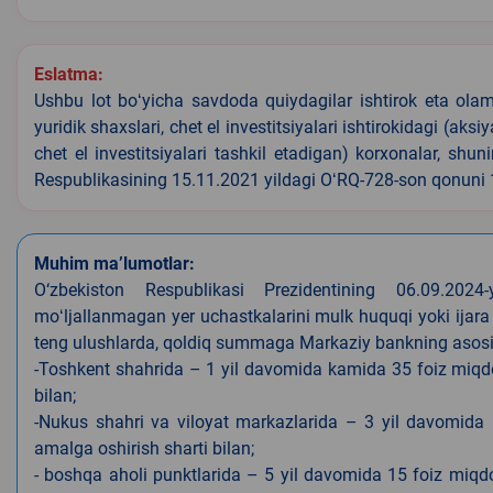
Eslatma:
Ushbu lot boʻyicha savdoda quiydagilar ishtirok eta olamyd
yuridik shaxslari, chet el investitsiyalari ishtirokidagi (aks
chet el investitsiyalari tashkil etadigan) korxonalar, shu
Respublikasining 15.11.2021 yildagi OʻRQ-728-son qonuni
Muhim ma’lumotlar:
O‘zbekiston Respublikasi Prezidentining 06.09.202
moʻljallanmagan yer uchastkalarini mulk huquqi yoki ijara
teng ulushlarda, qoldiq summaga Markaziy bankning asosiy s
-Toshkent shahrida – 1 yil davomida kamida 35 foiz miqdor
bilan;
-Nukus shahri va viloyat markazlarida – 3 yil davomida 
amalga oshirish sharti bilan;
- boshqa aholi punktlarida – 5 yil davomida 15 foiz miqdo