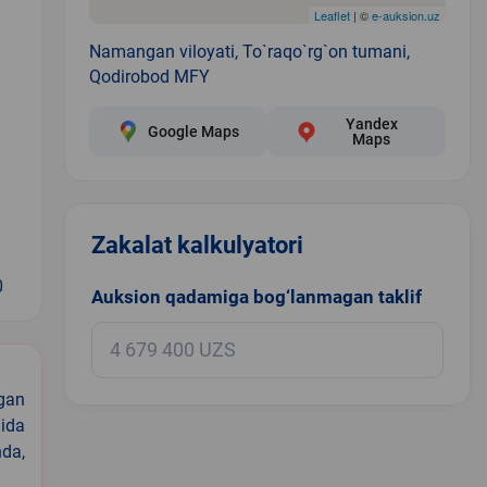
Leaflet
| ©
e-auksion.uz
Namangan viloyati, To`raqo`rg`on tumani,
Qodirobod MFY
Yandex
Google Maps
Maps
Zakalat kalkulyatori
0
Auksion qadamiga bog‘lanmagan taklif
igan
ida
nda,