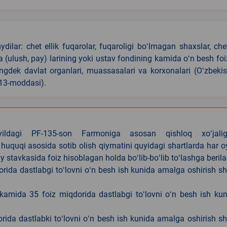
ilar: chet ellik fuqarolar, fuqaroligi boʻlmagan shaxslar, che
iya (ulush, pay) larining yoki ustav fondining kamida oʻn besh foi
ningdek davlat organlari, muassasalari va korxonalari (Oʻzbeki
 13-moddasi).
4-yildagi PF-135-son Farmoniga asosan qishloq xoʻjalig
 huquqi asosida sotib olish qiymatini quyidagi shartlarda har 
tavkasida foiz hisoblagan holda boʻlib-boʻlib toʻlashga berila
ida dastlabgi toʻlovni oʻn besh ish kunida amalga oshirish sh
kamida 35 foiz miqdorida dastlabgi toʻlovni oʻn besh ish ku
rida dastlabki toʻlovni oʻn besh ish kunida amalga oshirish sh