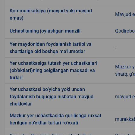
Kommunikatsiya (mavjud yoki mavjud
Mavjud 
emas)
Uchastkaning joylashgan manzili
Qodirob
Yer maydonidan foydalanish tartibi va
-
shartlariga oid boshqa ma’lumotlar
Yer uchastkasiga tutash yer uchastkalari
Mazkur ye
(ob’ektlari)ning belgilangan maqsadi va
sharq, g
turlari
Yer uchastkasi bo‘yicha yoki undan
foydalanish huquqiga nisbatan mavjud
mavjud 
cheklovlar
Mazkur yer uchastkasida qurilishga ruxsat
murakkab
berilgan ob’ektlar turlari ro‘yxati