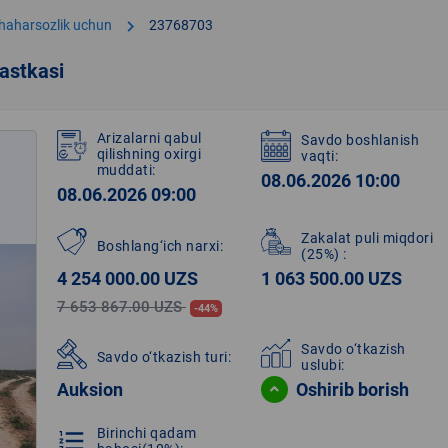
chevron_right
shaharsozlik uchun
23768703
astkasi
Arizalarni qabul
Savdo boshlanish
qilishning oxirgi
vaqti:
muddati:
08.06.2026 10:00
08.06.2026 09:00
Zakalat puli miqdori
Boshlang‘ich narxi:
(25%)
:
4 254 000.00 UZS
1 063 500.00 UZS
7 653 867.00 UZS
-44%
Savdo o‘tkazish
Savdo o‘tkazish turi:
uslubi:
Auksion
Oshirib borish
Birinchi qadam
format_list_numbered