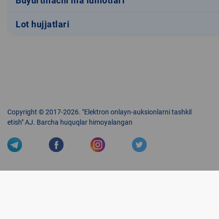
Buyurtmachi ma’lumotlari
Lot hujjatlari
Copyright © 2017-2026. "Elektron onlayn-auksionlarni tashkil
etish" AJ. Barcha huquqlar himoyalangan
Veb-saytdagi axborot materiallaridan boshqa shaxslar