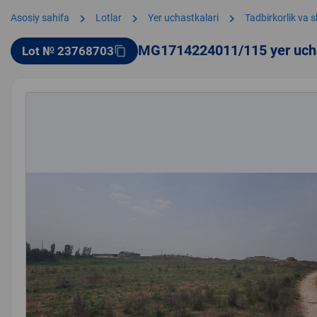
chevron_right
chevron_right
chevron_right
Asosiy sahifa
Lotlar
Yer uchastkalari
Tadbirkorlik va 
MG1714224011/115 yer uch
Lot № 23768703
content_copy