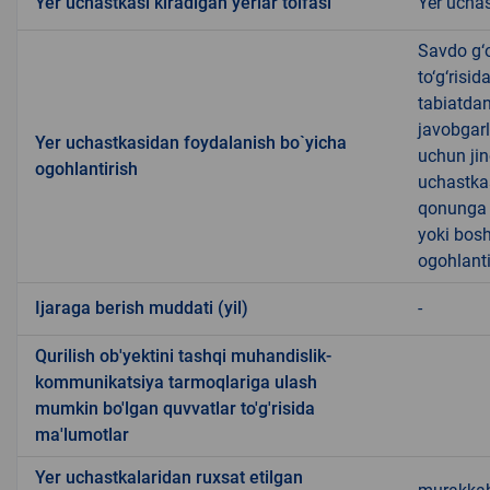
Yer uchastkasi kiradigan yerlar toifasi
Yer uchas
Savdo g‘o
to‘g‘risi
tabiatda
javobgarl
Yer uchastkasidan foydalanish bo`yicha
uchun jin
ogohlantirish
uchastkas
qonunga x
yoki bosh
ogohlanti
Ijaraga berish muddati (yil)
-
Qurilish ob'yektini tashqi muhandislik-
kommunikatsiya tarmoqlariga ulash
mumkin bo'lgan quvvatlar to'g'risida
ma'lumotlar
Yer uchastkalaridan ruxsat etilgan