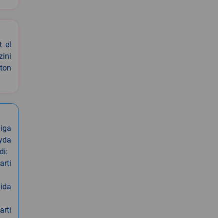
t el
zini
ston
iga
oyda
di:
arti
nida
arti