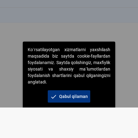
k
k
Ko`rsatilayotgan xizmatlarni yaxshilash
maqsadida biz saytda cookie-fayllardan
foydalanamiz. Saytda qolishingiz, maxfiylik
siyosati va shaxsiy ma`lumotlardan
foydalanish shartlarini qabul qilganingizni
anglatadi.
check
Qabul qilaman
 foydalanganda jamiyatning korporativ veb-saytiga majburiy havolalar ko