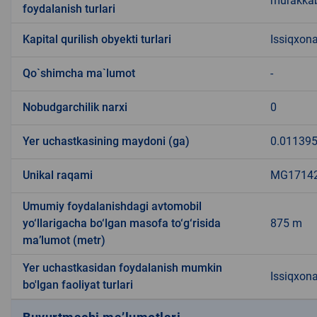
murakkab
foydalanish turlari
Kapital qurilish obyekti turlari
Issiqxona
Qo`shimcha ma`lumot
-
Nobudgarchilik narxi
0
Yer uchastkasining maydoni (ga)
0.01139
Unikal raqami
MG171422
Umumiy foydalanishdagi avtomobil
yo‘llarigacha bo‘lgan masofa to‘g‘risida
875 m
ma’lumot (metr)
Yer uchastkasidan foydalanish mumkin
Issiqxon
bo'lgan faoliyat turlari