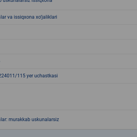
 uskunalarsiz issiqxona
lar va issiqxona xo‘jaliklari
5
4011/115 yer uchastkasi
alar: murakkab uskunalarsiz