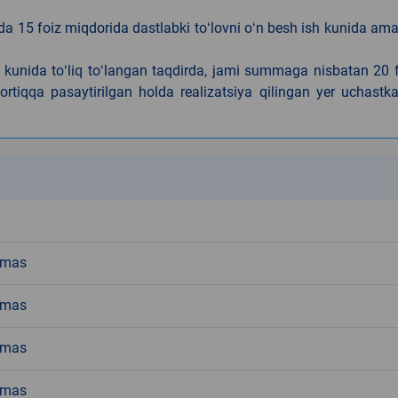
da 15 foiz miqdorida dastlabki toʻlovni oʻn besh ish kunida am
h kunida toʻliq toʻlangan taqdirda, jami summaga nisbatan 20 
rtiqqa pasaytirilgan holda realizatsiya qilingan yer uchastka
k
emas
emas
emas
emas