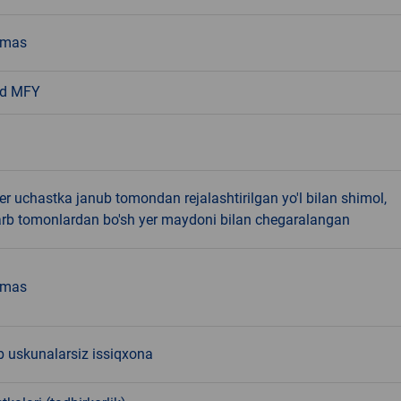
emas
od MFY
r uchastka janub tomondan rejalashtirilgan yo'l bilan shimol,
'arb tomonlardan bo'sh yer maydoni bilan chegaralangan
emas
 uskunalarsiz issiqxona