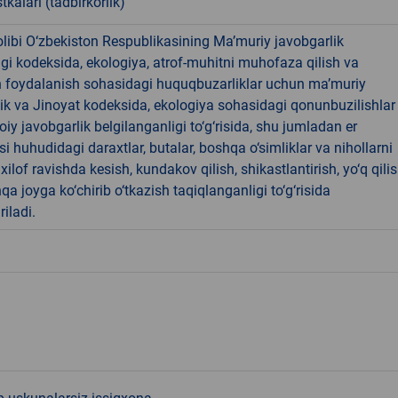
tkalari (tadbirkorlik)
libi O‘zbekiston Respublikasining Ma’muriy javobgarlik
dagi kodeksida, ekologiya, atrof-muhitni muhofaza qilish va
n foydalanish sohasidagi huquqbuzarliklar uchun ma’muriy
ik va Jinoyat kodeksida, ekologiya sohasidagi qonunbuzilishlar
oiy javobgarlik belgilanganligi to‘g‘risida, shu jumladan er
i huhudidagi daraxtlar, butalar, boshqa o‘simliklar va nihollarni
ilof ravishda kesish, kundakov qilish, shikastlantirish, yo‘q qili
qa joyga ko‘chirib o‘tkazish taqiqlanganligi to‘g‘risida
riladi.