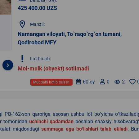
bahosi(10%):
425 400.00 UZS
location_on
Manzil:
Namangan viloyati, To`raqo`rg`on tumani,
Qodirobod MFY
priority_high
Lot holati:
keyboard_arrow_right
Mol-mulk (obyekt) sotilmadi
60 oy
0
remove_red_eye
2
Muddatli bo‘lib to‘lash
agi PQ-162-son qaroriga asosan ushbu lot boʻyicha oʻtkazilad
lar tomonidan
uchinchi qadamdan
boshlab shaxsiy hisobvaragʻ
akalat miqdoridagi
summaga ega boʻlishlari talab etiladi
. Bu