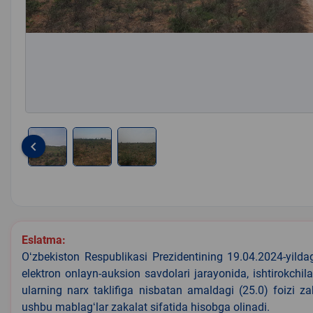
keyboard_arrow_left
Item
1
of
3
Eslatma:
Oʻzbekiston Respublikasi Prezidentining 19.04.2024-yild
elektron onlayn-auksion savdolari jarayonida, ishtirokchi
ularning narx taklifiga nisbatan amaldagi (25.0) foizi z
ushbu mablagʻlar zakalat sifatida hisobga olinadi.