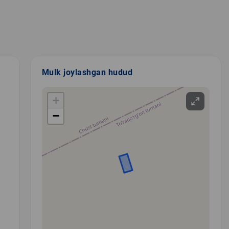
Mulk joylashgan hudud
+
−