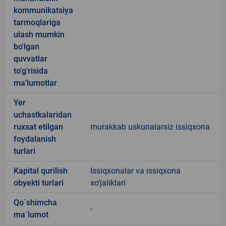
kommunikatsiya
tarmoqlariga
ulash mumkin
bo'lgan
quvvatlar
to'g'risida
ma'lumotlar
Yer
uchastkalaridan
ruxsat etilgan
murakkab uskunalarsiz issiqxona
foydalanish
turlari
Kapital qurilish
Issiqxonalar va issiqxona
obyekti turlari
xo‘jaliklari
Qo`shimcha
-
ma`lumot