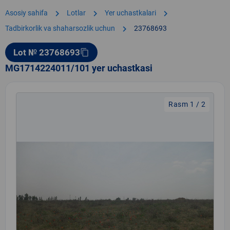
chevron_right
chevron_right
chevron_right
Asosiy sahifa
Lotlar
Yer uchastkalari
chevron_right
Tadbirkorlik va shaharsozlik uchun
23768693
Lot № 23768693
content_copy
MG1714224011/101 yer uchastkasi
Rasm 1 / 2