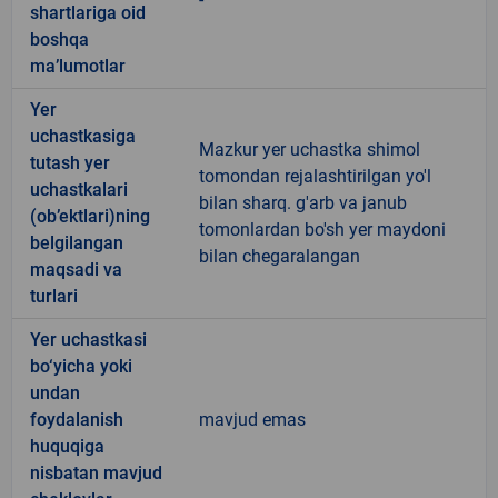
shartlariga oid
boshqa
ma’lumotlar
Yer
uchastkasiga
Mazkur yer uchastka shimol
tutash yer
tomondan rejalashtirilgan yo'l
uchastkalari
bilan sharq. g'arb va janub
(ob’ektlari)ning
tomonlardan bo'sh yer maydoni
belgilangan
bilan chegaralangan
maqsadi va
turlari
Yer uchastkasi
bo‘yicha yoki
undan
foydalanish
mavjud emas
huquqiga
nisbatan mavjud