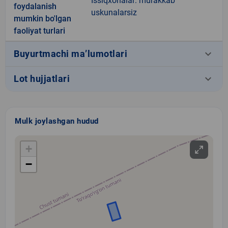
Issiqxonalar: murakkab
foydalanish
uskunalarsiz
mumkin bo'lgan
faoliyat turlari
keyboard_arrow_down
Buyurtmachi ma’lumotlari
keyboard_arrow_down
Lot hujjatlari
Mulk joylashgan hudud
+
−