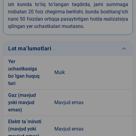
ish kunida toʻliq toʻlangan taqdirda, jami summaga
nisbatan 20 foiz chegirma berilishi, bunda boshlangʻich
narxi 50 foizdan ortiqqa pasaytirilgan holda realizatsiya
qilingan yer uchastkalari mustasno.
keyboard_arrow_down
Lot ma’lumotlari
Yer
uchastkasiga
Mulk
bo`lgan huquq
turi
Gaz (mavjud
yoki mavjud
Mavjud emas
emas)
Elektr ta`minoti
(mavjud yoki
Mavjud emas