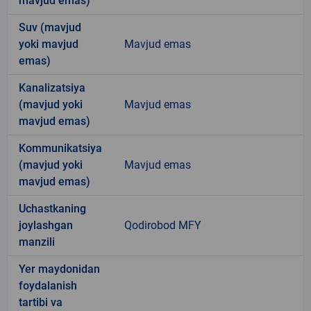
mavjud emas)
Suv (mavjud
yoki mavjud
Mavjud emas
emas)
Kanalizatsiya
(mavjud yoki
Mavjud emas
mavjud emas)
Kommunikatsiya
(mavjud yoki
Mavjud emas
mavjud emas)
Uchastkaning
joylashgan
Qodirobod MFY
manzili
Yer maydonidan
foydalanish
tartibi va
-