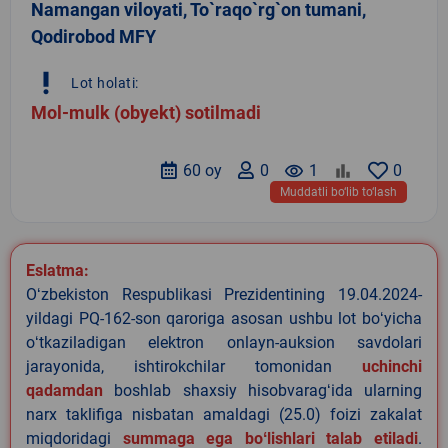
Namangan viloyati, To`raqo`rg`on tumani,
Qodirobod MFY
priority_high
Lot holati:
Mol-mulk (obyekt) sotilmadi
60 oy
0
remove_red_eye
1
0
Muddatli bo‘lib to‘lash
Eslatma:
Oʻzbekiston Respublikasi Prezidentining 19.04.2024-
yildagi PQ-162-son qaroriga asosan ushbu lot boʻyicha
oʻtkaziladigan elektron onlayn-auksion savdolari
jarayonida, ishtirokchilar tomonidan
uchinchi
qadamdan
boshlab shaxsiy hisobvaragʻida ularning
narx taklifiga nisbatan amaldagi (25.0) foizi zakalat
miqdoridagi
summaga ega boʻlishlari talab etiladi
.