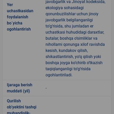
javobgarlik va Jinoyat kodeksida,
Yer
ekologiya sohasidagi
uchastkasidan
qonunbuzilishlar uchun jinoiy
foydalanish
javobgarlik belgilanganligi
bo`yicha
to‘g‘risida, shu jumladan er
ogohlantirish
uchastkasi huhudidagi daraxtlar,
butalar, boshqa o‘simliklar va
nihollarni qonunga xilof ravishda
kesish, kundakov qilish,
shikastlantirish, yo‘q qilish yoki
boshqa joyga ko‘chirib o‘tkazish
taqiqlanganligi to‘g‘risida
ogohlantiriladi.
Ijaraga berish
-
muddati (yil)
Qurilish
ob'yektini tashqi
muhandislik-