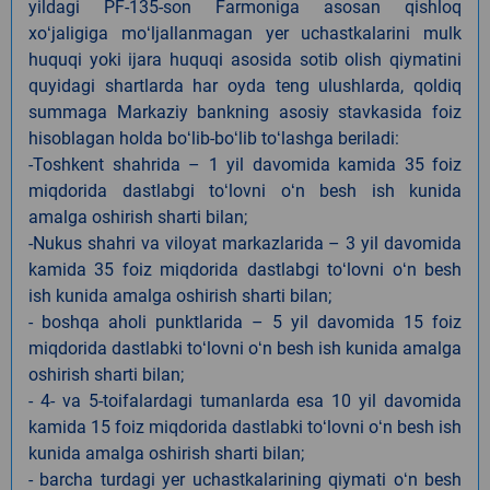
yildagi PF-135-son Farmoniga asosan qishloq
xoʻjaligiga moʻljallanmagan yer uchastkalarini mulk
huquqi yoki ijara huquqi asosida sotib olish qiymatini
quyidagi shartlarda har oyda teng ulushlarda, qoldiq
summaga Markaziy bankning asosiy stavkasida foiz
hisoblagan holda boʻlib-boʻlib toʻlashga beriladi:
-Toshkent shahrida – 1 yil davomida kamida 35 foiz
miqdorida dastlabgi toʻlovni oʻn besh ish kunida
amalga oshirish sharti bilan;
-Nukus shahri va viloyat markazlarida – 3 yil davomida
kamida 35 foiz miqdorida dastlabgi toʻlovni oʻn besh
ish kunida amalga oshirish sharti bilan;
- boshqa aholi punktlarida – 5 yil davomida 15 foiz
miqdorida dastlabki toʻlovni oʻn besh ish kunida amalga
oshirish sharti bilan;
- 4- va 5-toifalardagi tumanlarda esa 10 yil davomida
kamida 15 foiz miqdorida dastlabki toʻlovni oʻn besh ish
kunida amalga oshirish sharti bilan;
- barcha turdagi yer uchastkalarining qiymati oʻn besh