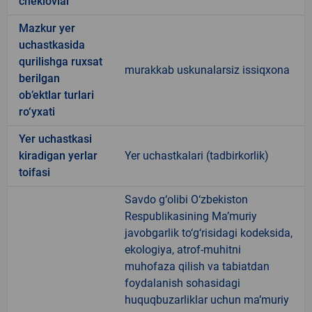
cheklovlar
Mazkur yer
uchastkasida
qurilishga ruxsat
murakkab uskunalarsiz issiqxona
berilgan
ob’ektlar turlari
ro‘yxati
Yer uchastkasi
kiradigan yerlar
Yer uchastkalari (tadbirkorlik)
toifasi
Savdo g‘olibi O‘zbekiston
Respublikasining Ma’muriy
javobgarlik to‘g‘risidagi kodeksida,
ekologiya, atrof-muhitni
muhofaza qilish va tabiatdan
foydalanish sohasidagi
huquqbuzarliklar uchun ma’muriy