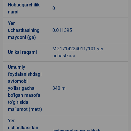
Nobudgarchilik
0
narxi
Yer
uchastkasining
0.011395
maydoni (ga)
MG1714224011/101 yer
Unikal raqami
uchastkasi
Umumiy
foydalanishdagi
avtomobil
yo‘llarigacha
840 m
bo‘lgan masofa
to‘g‘risida
ma’lumot (metr)
Yer
uchastkasidan