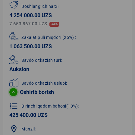
Boshlang‘ich narxi:
4 254 000.00 UZS
7 653 867.00 UZS
-44%
Zakalat puli miqdori
(25%)
:
1 063 500.00 UZS
Savdo o‘tkazish turi:
Auksion
Savdo o‘tkazish uslubi:
Oshirib borish
format_list_numbered
Birinchi qadam bahosi(10%):
425 400.00 UZS
location_on
Manzil: