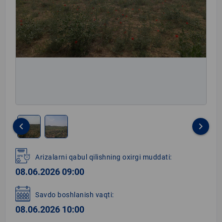
keyboard_arrow_left
keyboard_arrow_right
Item
1
Arizalarni qabul qilishning oxirgi muddati:
of
08.06.2026 09:00
2
Savdo boshlanish vaqti:
08.06.2026 10:00