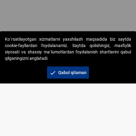
Ko`rsatilayotgan xizmatlarni yaxshilash maqsadida biz saytda
cookie-fayllardan foydalanamiz. Saytda qolishingiz, maxfiylik
siyosati va shaxsiy ma`lumotlardan foydalanish shartlarini qabul
qilganingizni anglatadi.
Copyright © 2017-2026. "Elektron onlayn-auksionlarni
tashkil etish" AJ. Barcha huquqlar himoyalangan
check
Qabul qilaman
To‘lov usullari