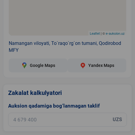
Leaflet
| ©
e-auksion.uz
Namangan viloyati, To`raqo`rg`on tumani, Qodirobod
MFY
Google Maps
Yandex Maps
Zakalat kalkulyatori
Auksion qadamiga bog‘lanmagan taklif
UZS