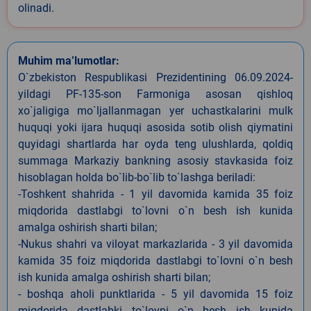
olinadi.
Muhim ma’lumotlar:
O`zbekiston Respublikasi Prezidentining 06.09.2024-
yildagi PF-135-son Farmoniga asosan qishloq
xo`jaligiga mo`ljallanmagan yer uchastkalarini mulk
huquqi yoki ijara huquqi asosida sotib olish qiymatini
quyidagi shartlarda har oyda teng ulushlarda, qoldiq
summaga Markaziy bankning asosiy stavkasida foiz
hisoblagan holda bo`lib-bo`lib to`lashga beriladi:
-Toshkent shahrida - 1 yil davomida kamida 35 foiz
miqdorida dastlabgi to`lovni o`n besh ish kunida
amalga oshirish sharti bilan;
-Nukus shahri va viloyat markazlarida - 3 yil davomida
kamida 35 foiz miqdorida dastlabgi to`lovni o`n besh
ish kunida amalga oshirish sharti bilan;
- boshqa aholi punktlarida - 5 yil davomida 15 foiz
miqdorida dastlabki to`lovni o`n besh ish kunida