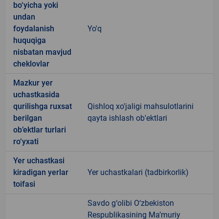
bo‘yicha yoki
undan
foydalanish
Yo'q
huquqiga
nisbatan mavjud
cheklovlar
Mazkur yer
uchastkasida
qurilishga ruxsat
Qishloq xo'jaligi mahsulotlarini
berilgan
qayta ishlash ob'ektlari
ob’ektlar turlari
ro‘yxati
Yer uchastkasi
kiradigan yerlar
Yer uchastkalari (tadbirkorlik)
toifasi
Savdo g‘olibi O‘zbekiston
Respublikasining Ma’muriy