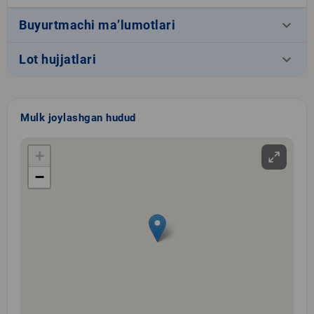
keyboard_arrow_down
Buyurtmachi ma’lumotlari
keyboard_arrow_down
Lot hujjatlari
Mulk joylashgan hudud
+
−