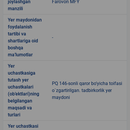
joylashgan
Farovon MFY
manzili
Yer maydonidan
foydalanish
tartibi va
-
shartlariga oid
boshqa
ma’lumotlar
Yer
uchastkasiga
tutash yer
PQ 146-sonli qaror bo'yicha toifasi
uchastkalari
o`zgartirilgan. tadbirkorlik yer
(ob’ektlari)ning
maydoni
belgilangan
maqsadi va
turlari
Yer uchastkasi