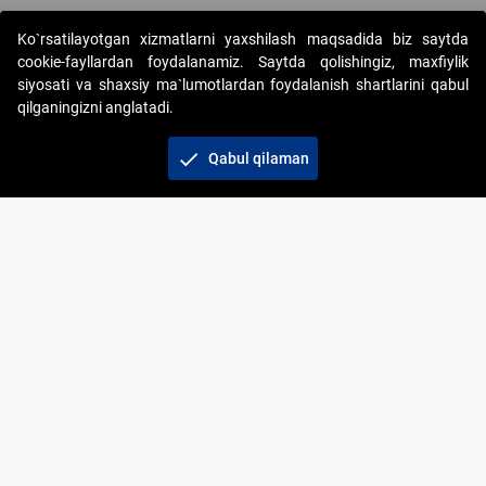
Ko`rsatilayotgan xizmatlarni yaxshilash maqsadida biz saytda
cookie-fayllardan foydalanamiz. Saytda qolishingiz, maxfiylik
siyosati va shaxsiy ma`lumotlardan foydalanish shartlarini qabul
qilganingizni anglatadi.
Copyright © 2017-2026. "Elektron onlayn-auksionlarni
tashkil etish" AJ. Barcha huquqlar himoyalangan
check
Qabul qilaman
To‘lov usullari
Bog‘lanish