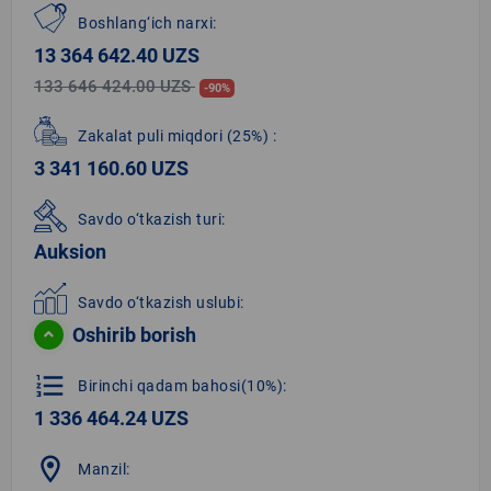
Boshlang‘ich narxi:
13 364 642.40 UZS
133 646 424.00 UZS
-90%
Zakalat puli miqdori
(25%)
:
3 341 160.60 UZS
Savdo o‘tkazish turi:
Auksion
Savdo o‘tkazish uslubi:
Oshirib borish
format_list_numbered
Birinchi qadam bahosi(10%):
1 336 464.24 UZS
location_on
Manzil: