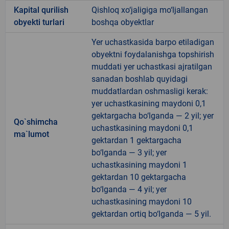
Kapital qurilish
Qishloq xo‘jaligiga mo‘ljallangan
obyekti turlari
boshqa obyektlar
Yer uchastkasida barpo etiladigan
obyektni foydalanishga topshirish
muddati yer uchastkasi ajratilgan
sanadan boshlab quyidagi
muddatlardan oshmasligi kerak:
yer uchastkasining maydoni 0,1
gektargacha bo‘lganda — 2 yil; yer
Qo`shimcha
uchastkasining maydoni 0,1
ma`lumot
gektardan 1 gektargacha
bo‘lganda — 3 yil; yer
uchastkasining maydoni 1
gektardan 10 gektargacha
bo‘lganda — 4 yil; yer
uchastkasining maydoni 10
gektardan ortiq bo‘lganda — 5 yil.