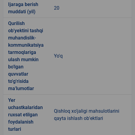
Ijaraga berish
20
muddati (yil)
Qurilish
ob'yektini tashqi
muhandislik-
kommunikatsiya
tarmoqlariga
Yo'q
ulash mumkin
bo'lgan
quvvatlar
to'g'risida
ma'lumotlar
Yer
uchastkalaridan
Qishloq xo'jaligi mahsulotlarini
ruxsat etilgan
qayta ishlash ob'ektlari
foydalanish
turlari