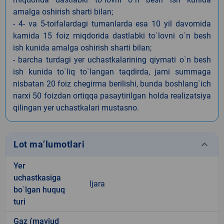
amalga oshirish sharti bilan;
- 4- va 5-toifalardagi tumanlarda esa 10 yil davomida
kamida 15 foiz miqdorida dastlabki to`lovni o`n besh
ish kunida amalga oshirish sharti bilan;
- barcha turdagi yer uchastkalarining qiymati o`n besh
ish kunida to`liq to`langan taqdirda, jami summaga
nisbatan 20 foiz chegirma berilishi, bunda boshlang`ich
narxi 50 foizdan ortiqqa pasaytirilgan holda realizatsiya
qilingan yer uchastkalari mustasno.
keyboard_arrow_down
Lot ma’lumotlari
Yer
uchastkasiga
Ijara
bo`lgan huquq
turi
Gaz (mavjud