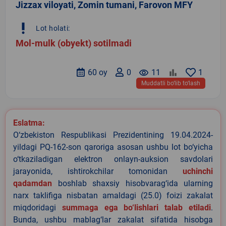
Jizzax viloyati, Zomin tumani, Farovon MFY
priority_high
Lot holati:
Mol-mulk (obyekt) sotilmadi
60 oy
0
remove_red_eye
11
1
Muddatli bo‘lib to‘lash
Eslatma:
O‘zbekiston Respublikasi Prezidentining 19.04.2024-
yildagi PQ-162-son qaroriga asosan ushbu lot bo‘yicha
o‘tkaziladigan elektron onlayn-auksion savdolari
jarayonida, ishtirokchilar tomonidan
uchinchi
qadamdan
boshlab shaxsiy hisobvarag‘ida ularning
narx taklifiga nisbatan amaldagi (25.0) foizi zakalat
miqdoridagi
summaga ega bo‘lishlari talab etiladi
.
Bunda, ushbu mablag‘lar zakalat sifatida hisobga