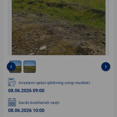
keyboard_arrow_left
keyboard_arrow_right
Item
1
Arizalarni qabul qilishning oxirgi muddati:
of
08.06.2026 09:00
2
Savdo boshlanish vaqti:
08.06.2026 10:00