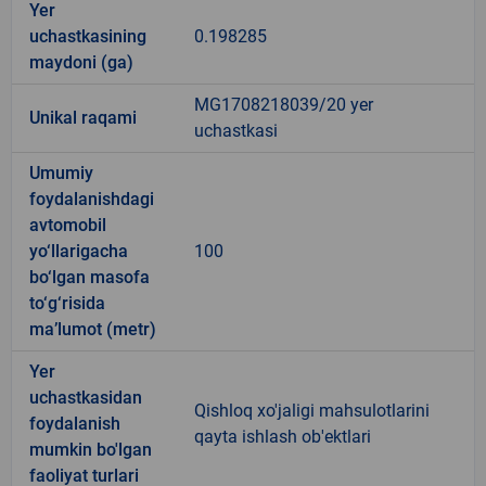
Yer
uchastkasining
0.198285
maydoni (ga)
MG1708218039/20 yer
Unikal raqami
uchastkasi
Umumiy
foydalanishdagi
avtomobil
yo‘llarigacha
100
bo‘lgan masofa
to‘g‘risida
ma’lumot (metr)
Yer
uchastkasidan
Qishloq xo'jaligi mahsulotlarini
foydalanish
qayta ishlash ob'ektlari
mumkin bo'lgan
faoliyat turlari