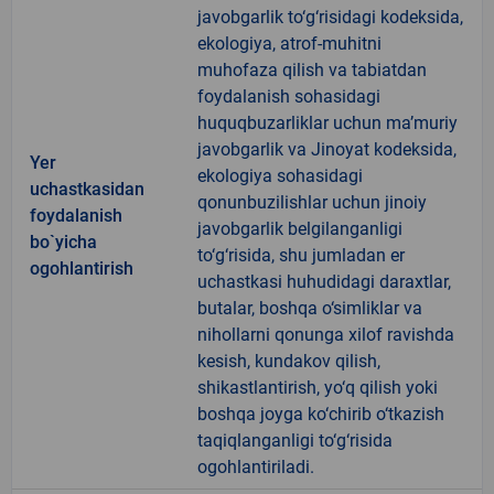
javobgarlik to‘g‘risidagi kodeksida,
ekologiya, atrof-muhitni
muhofaza qilish va tabiatdan
foydalanish sohasidagi
huquqbuzarliklar uchun ma’muriy
javobgarlik va Jinoyat kodeksida,
Yer
ekologiya sohasidagi
uchastkasidan
qonunbuzilishlar uchun jinoiy
foydalanish
javobgarlik belgilanganligi
bo`yicha
to‘g‘risida, shu jumladan er
ogohlantirish
uchastkasi huhudidagi daraxtlar,
butalar, boshqa o‘simliklar va
nihollarni qonunga xilof ravishda
kesish, kundakov qilish,
shikastlantirish, yo‘q qilish yoki
boshqa joyga ko‘chirib o‘tkazish
taqiqlanganligi to‘g‘risida
ogohlantiriladi.