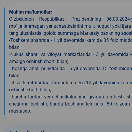
Muhim ma’lumotlar:
O`zbekiston Respublikasi Prezidentining 06.09.202
mo`ljallanmagan yer uchastkalarini mulk huquqi yoki ijara
teng ulushlarda, qoldiq summaga Markaziy bankning asosiy s
-Toshkent shahrida - 1 yil davomida kamida 35 foiz miqdor
bilan;
-Nukus shahri va viloyat markazlarida - 3 yil davomida 
amalga oshirish sharti bilan;
- boshqa aholi punktlarida - 5 yil davomida 15 foiz miqdo
bilan;
- 4- va 5-toifalardagi tumanlarda esa 10 yil davomida kami
oshirish sharti bilan;
- barcha turdagi yer uchastkalarining qiymati o`n besh is
chegirma berilishi, bunda boshlang`ich narxi 50 foizdan o
mustasno.