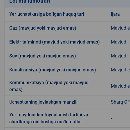
Lot ma’lumotlari
Yer uchastkasiga bo`lgan huquq turi
Ijara
Gaz (mavjud yoki mavjud emas)
Mavjud 
Elektr ta`minoti (mavjud yoki mavjud emas)
Mavjud
Suv (mavjud yoki mavjud emas)
Mavjud
Kanalizatsiya (mavjud yoki mavjud emas)
Mavjud 
Kommunikatsiya (mavjud yoki mavjud
Mavjud 
emas)
Uchastkaning joylashgan manzili
Sharq O
Yer maydonidan foydalanish tartibi va
-
shartlariga oid boshqa ma’lumotlar