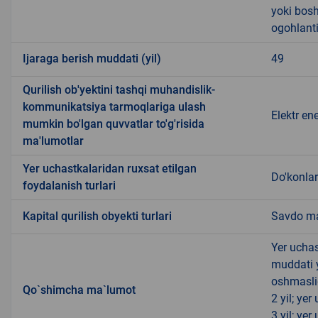
yoki bosh
ogohlanti
Ijaraga berish muddati (yil)
49
Qurilish ob'yektini tashqi muhandislik-
kommunikatsiya tarmoqlariga ulash
Elektr en
mumkin bo'lgan quvvatlar to'g'risida
ma'lumotlar
Yer uchastkalaridan ruxsat etilgan
Do'konlar
foydalanish turlari
Kapital qurilish obyekti turlari
Savdo ma
Yer uchas
muddati 
oshmasli
Qo`shimcha ma`lumot
2 yil; ye
3 yil; ye