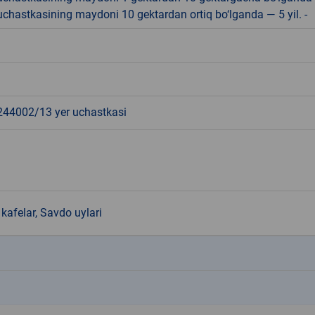
r uchastkasining maydoni 10 gektardan ortiq bo‘lganda — 5 yil. -
3
4002/13 yer uchastkasi
kafelar, Savdo uylari
k
k