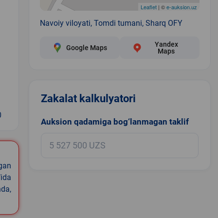
Leaflet
| ©
e-auksion.uz
Navoiy viloyati, Tomdi tumani, Sharq OFY
Yandex
Google Maps
Maps
Zakalat kalkulyatori
0
Auksion qadamiga bog‘lanmagan taklif
igan
ida
nda,