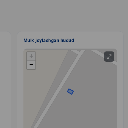
Mulk joylashgan hudud
+
−