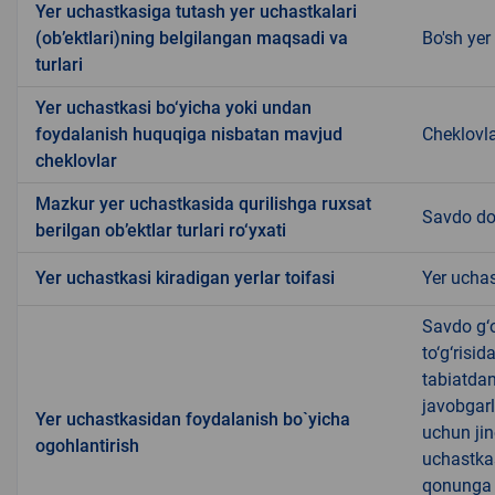
Yer uchastkasiga tutash yer uchastkalari
(ob’ektlari)ning belgilangan maqsadi va
Bo'sh yer
turlari
Yer uchastkasi bo‘yicha yoki undan
foydalanish huquqiga nisbatan mavjud
Cheklovl
cheklovlar
Mazkur yer uchastkasida qurilishga ruxsat
Savdo do
berilgan ob’ektlar turlari ro‘yxati
Yer uchastkasi kiradigan yerlar toifasi
Yer uchas
Savdo g‘o
to‘g‘risi
tabiatda
javobgarl
Yer uchastkasidan foydalanish bo`yicha
uchun jin
ogohlantirish
uchastkas
qonunga x