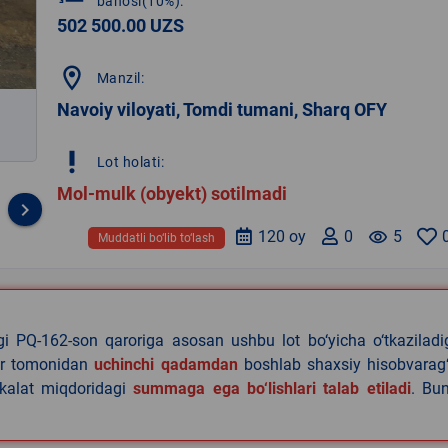
bahosi(10%):
502 500.00 UZS
location_on
Manzil:
Navoiy viloyati, Tomdi tumani, Sharq OFY
priority_high
Lot holati:
Mol-mulk (obyekt) sotilmadi
keyboard_arrow_right
120 oy
0
remove_red_eye
5
Muddatli bo‘lib to‘lash
agi PQ-162-son qaroriga asosan ushbu lot bo‘yicha o‘tkazilad
lar tomonidan
uchinchi qadamdan
boshlab shaxsiy hisobvarag‘
akalat miqdoridagi
summaga ega bo‘lishlari talab etiladi
. Bu