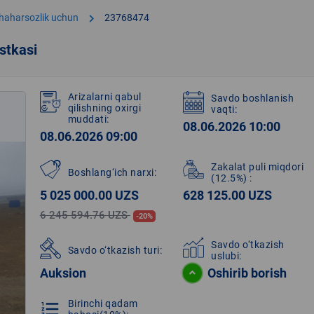
chevron_right
shaharsozlik uchun
23768474
stkasi
Arizalarni qabul
Savdo boshlanish
qilishning oxirgi
vaqti:
muddati:
08.06.2026 10:00
08.06.2026 09:00
Zakalat puli miqdori
Boshlang‘ich narxi:
(12.5%)
:
5 025 000.00 UZS
628 125.00 UZS
6 245 594.76 UZS
-20%
Savdo o‘tkazish
Savdo o‘tkazish turi:
uslubi:
Auksion
Oshirib borish
Birinchi qadam
format_list_numbered