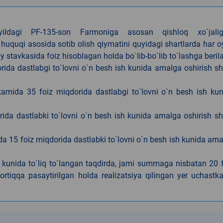
4-yildagi PF-135-son Farmoniga asosan qishloq xo`jalig
 huquqi asosida sotib olish qiymatini quyidagi shartlarda har 
tavkasida foiz hisoblagan holda bo`lib-bo`lib to`lashga berila
ida dastlabgi to`lovni o`n besh ish kunida amalga oshirish sh
kamida 35 foiz miqdorida dastlabgi to`lovni o`n besh ish ku
rida dastlabki to`lovni o`n besh ish kunida amalga oshirish sh
da 15 foiz miqdorida dastlabki to`lovni o`n besh ish kunida am
h kunida to`liq to`langan taqdirda, jami summaga nisbatan 20 
rtiqqa pasaytirilgan holda realizatsiya qilingan yer uchastka