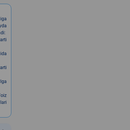
iga
oyda
di:
arti
nida
arti
alga
foiz
lari