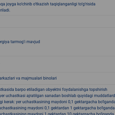
qa joyga ko‘chirib o‘tkazish taqiqlanganligi to‘g‘risida
riladi.
ergiya tarmog'i mavjud
rkazlari va majmualari binolari
tkasida barpo etiladigan obyektni foydalanishga topshirish
yer uchastkasi ajratilgan sanadan boshlab quyidagi muddatlar
gi kerak: yer uchastkasining maydoni 0,1 gektargacha bo‘lgand
r uchastkasining maydoni 0,1 gektardan 1 gektargacha bo‘lgand
r uchastkasining maydoni 1 gektardan 10 gektargacha bo‘lganda