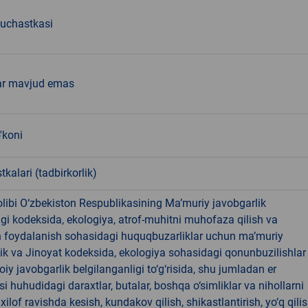
 uchastkasi
ar mavjud emas
'koni
tkalari (tadbirkorlik)
libi O‘zbekiston Respublikasining Ma’muriy javobgarlik
dagi kodeksida, ekologiya, atrof-muhitni muhofaza qilish va
n foydalanish sohasidagi huquqbuzarliklar uchun ma’muriy
ik va Jinoyat kodeksida, ekologiya sohasidagi qonunbuzilishlar
oiy javobgarlik belgilanganligi to‘g‘risida, shu jumladan er
i huhudidagi daraxtlar, butalar, boshqa o‘simliklar va nihollarni
ilof ravishda kesish, kundakov qilish, shikastlantirish, yo‘q qili