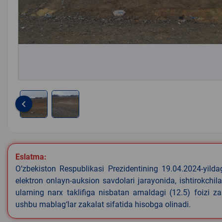
keyboard_arrow_left
Item
1
of
2
Eslatma:
O‘zbekiston Respublikasi Prezidentining 19.04.2024-yild
elektron onlayn-auksion savdolari jarayonida, ishtirokchi
ularning narx taklifiga nisbatan amaldagi (12.5) foizi z
ushbu mablag‘lar zakalat sifatida hisobga olinadi.