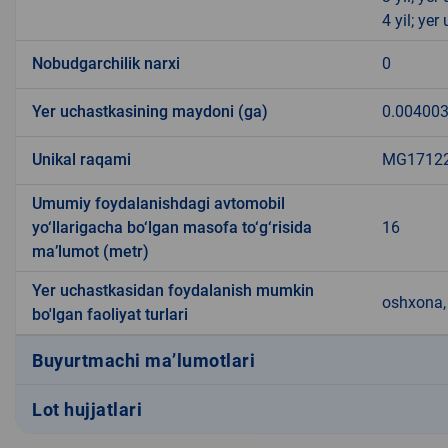
4 yil; ye
Nobudgarchilik narxi
0
Yer uchastkasining maydoni (ga)
0.00400
Unikal raqami
MG171224
Umumiy foydalanishdagi avtomobil
yo‘llarigacha bo‘lgan masofa to‘g‘risida
16
ma’lumot (metr)
Yer uchastkasidan foydalanish mumkin
oshxona, 
bo'lgan faoliyat turlari
Buyurtmachi ma’lumotlari
Lot hujjatlari