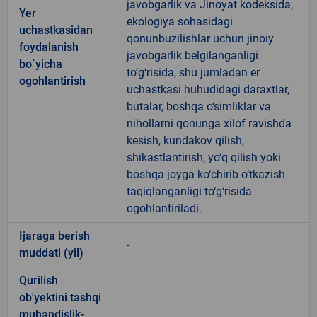
javobgarlik va Jinoyat kodeksida,
Yer
ekologiya sohasidagi
uchastkasidan
qonunbuzilishlar uchun jinoiy
foydalanish
javobgarlik belgilanganligi
bo`yicha
to‘g‘risida, shu jumladan er
ogohlantirish
uchastkasi huhudidagi daraxtlar,
butalar, boshqa o‘simliklar va
nihollarni qonunga xilof ravishda
kesish, kundakov qilish,
shikastlantirish, yo‘q qilish yoki
boshqa joyga ko‘chirib o‘tkazish
taqiqlanganligi to‘g‘risida
ogohlantiriladi.
Ijaraga berish
-
muddati (yil)
Qurilish
ob'yektini tashqi
muhandislik-