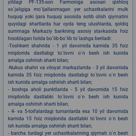
yildagi PF-135-son Farmoniga asosan qishloq
xo`jaligiga mo`ljallanmagan yer uchastkalarini mulk
huquqi yoki ijara huquqi asosida sotib olish qiymatini
quyidagi shartlarda har oyda teng ulushlarda, qoldiq
summaga Markaziy bankning asosiy stavkasida foiz
hisoblagan holda bo`lib-bo`lib to`lashga beriladi:
-Toshkent shahrida - 1 yil davomida kamida 35 foiz
miqdorida dastlabgi to`lovni o`n besh ish kunida
amalga oshirish sharti bilan;
-Nukus shahri va viloyat markazlarida - 3 yil davomida
kamida 35 foiz miqdorida dastlabgi to`lovni o`n besh
ish kunida amalga oshirish sharti bilan;
- boshqa aholi punktlarida - 5 yil davomida 15 foiz
miqdorida dastlabki to`lovni o`n besh ish kunida
amalga oshirish sharti bilan;
- 4- va 5-toifalardagi tumanlarda esa 10 yil davomida
kamida 15 foiz miqdorida dastlabki to`lovni o`n besh
ish kunida amalga oshirish sharti bilan;
- barcha turdagi yer uchastkalarining qiymati o`n besh