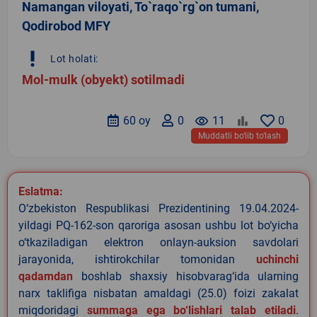
Namangan viloyati, To`raqo`rg`on tumani,
Qodirobod MFY
priority_high
Lot holati:
Mol-mulk (obyekt) sotilmadi
60 oy
0
remove_red_eye
11
0
Muddatli bo‘lib to‘lash
Eslatma:
O‘zbekiston Respublikasi Prezidentining 19.04.2024-
yildagi PQ-162-son qaroriga asosan ushbu lot bo‘yicha
o‘tkaziladigan elektron onlayn-auksion savdolari
jarayonida, ishtirokchilar tomonidan
uchinchi
qadamdan
boshlab shaxsiy hisobvarag‘ida ularning
narx taklifiga nisbatan amaldagi (25.0) foizi zakalat
miqdoridagi
summaga ega bo‘lishlari talab etiladi
.