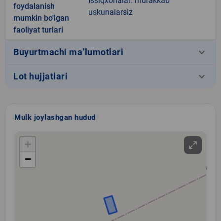
Issiqxonalar: murakkab
foydalanish
uskunalarsiz
mumkin bo'lgan
faoliyat turlari
keyboard_arrow_down
Buyurtmachi ma’lumotlari
keyboard_arrow_down
Lot hujjatlari
Mulk joylashgan hudud
+
−