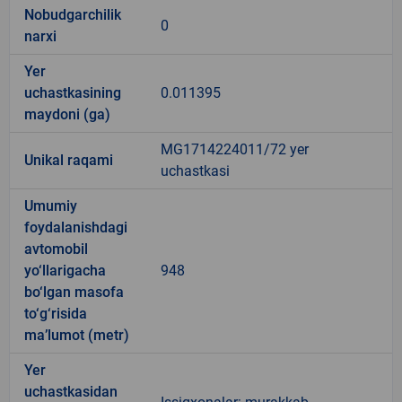
Nobudgarchilik
0
narxi
Yer
uchastkasining
0.011395
maydoni (ga)
MG1714224011/72 yer
Unikal raqami
uchastkasi
Umumiy
foydalanishdagi
avtomobil
yo‘llarigacha
948
bo‘lgan masofa
to‘g‘risida
ma’lumot (metr)
Yer
uchastkasidan