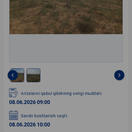
keyboard_arrow_left
keyboard_arrow_right
Item
1
Arizalarni qabul qilishning oxirgi muddati:
of
08.06.2026 09:00
2
Savdo boshlanish vaqti:
08.06.2026 10:00