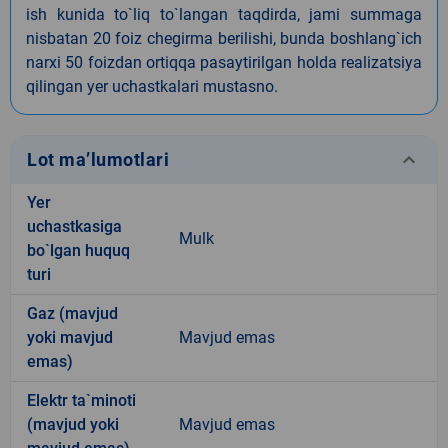
ish kunida to`liq to`langan taqdirda, jami summaga
nisbatan 20 foiz chegirma berilishi, bunda boshlang`ich
narxi 50 foizdan ortiqqa pasaytirilgan holda realizatsiya
qilingan yer uchastkalari mustasno.
keyboard_arrow_down
Lot ma’lumotlari
Yer
uchastkasiga
Mulk
bo`lgan huquq
turi
Gaz (mavjud
yoki mavjud
Mavjud emas
emas)
Elektr ta`minoti
(mavjud yoki
Mavjud emas