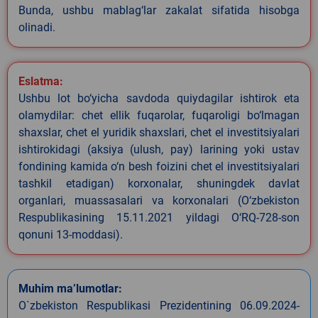
Bunda, ushbu mablag‘lar zakalat sifatida hisobga
olinadi.
Eslatma:
Ushbu lot bo‘yicha savdoda quiydagilar ishtirok eta
olamydilar: chet ellik fuqarolar, fuqaroligi bo‘lmagan
shaxslar, chet el yuridik shaxslari, chet el investitsiyalari
ishtirokidagi (aksiya (ulush, pay) larining yoki ustav
fondining kamida o‘n besh foizini chet el investitsiyalari
tashkil etadigan) korxonalar, shuningdek davlat
organlari, muassasalari va korxonalari (O‘zbekiston
Respublikasining 15.11.2021 yildagi O‘RQ-728-son
qonuni 13-moddasi).
Muhim ma’lumotlar:
O`zbekiston Respublikasi Prezidentining 06.09.2024-