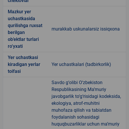
cheklovlar
Mazkur yer
uchastkasida
qurilishga ruxsat
murakkab uskunalarsiz issiqxona
berilgan
ob’ektlar turlari
ro‘yxati
Yer uchastkasi
kiradigan yerlar
Yer uchastkalari (tadbirkorlik)
toifasi
Savdo g‘olibi O‘zbekiston
Respublikasining Ma’muriy
javobgarlik to‘g‘risidagi kodeksida,
ekologiya, atrof-muhitni
muhofaza qilish va tabiatdan
foydalanish sohasidagi
huquqbuzarliklar uchun ma’muriy