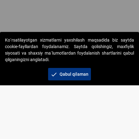
Ko`rsatilayotgan xizmatlarni yaxshilash maqsadida biz saytda
cookie-fayllardan foydalanamiz. Saytda qolishingiz, maxfiylik
siyosati va shaxsiy ma`lumotlardan foydalanish shartlarini qabul
qilganingizni anglatadi.
Copyright © 2017-2026. "Elektron onlayn-auksionlarni
tashkil etish" AJ. Barcha huquqlar himoyalangan
check
Qabul qilaman
To‘lov usullari