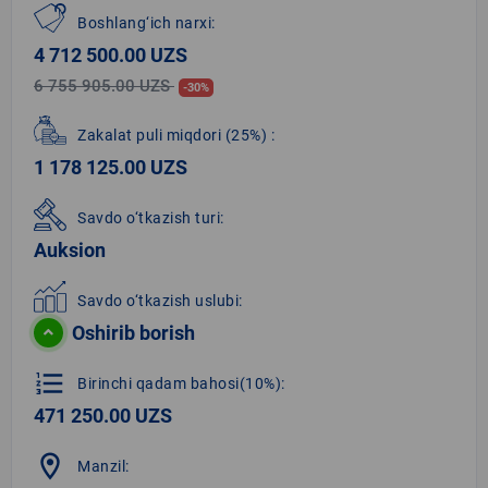
Boshlang‘ich narxi:
4 712 500.00 UZS
6 755 905.00 UZS
-30%
Zakalat puli miqdori
(25%)
:
1 178 125.00 UZS
Savdo o‘tkazish turi:
Auksion
Savdo o‘tkazish uslubi:
Oshirib borish
format_list_numbered
Birinchi qadam bahosi(10%):
471 250.00 UZS
location_on
Manzil: