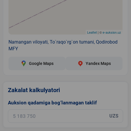
Leaflet
| ©
e-auksion.uz
Namangan viloyati, To`raqo`rg`on tumani, Qodirobod
MFY
Google Maps
Yandex Maps
Zakalat kalkulyatori
Auksion qadamiga bog‘lanmagan taklif
UZS