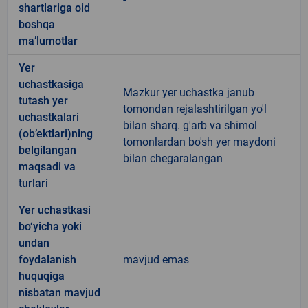
shartlariga oid
boshqa
ma’lumotlar
Yer
uchastkasiga
Mazkur yer uchastka janub
tutash yer
tomondan rejalashtirilgan yo'l
uchastkalari
bilan sharq. g'arb va shimol
(ob’ektlari)ning
tomonlardan bo'sh yer maydoni
belgilangan
bilan chegaralangan
maqsadi va
turlari
Yer uchastkasi
bo‘yicha yoki
undan
foydalanish
mavjud emas
huquqiga
nisbatan mavjud