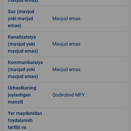
mavjud emas)
Suv (mavjud
yoki mavjud
Mavjud emas
emas)
Kanalizatsiya
(mavjud yoki
Mavjud emas
mavjud emas)
Kommunikatsiya
(mavjud yoki
Mavjud emas
mavjud emas)
Uchastkaning
joylashgan
Qodirobod MFY
manzili
Yer maydonidan
foydalanish
tartibi va
-