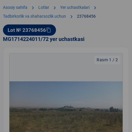
chevron_right
chevron_right
chevron_right
Asosiy sahifa
Lotlar
Yer uchastkalari
chevron_right
Tadbirkorlik va shaharsozlik uchun
23768456
Lot № 23768456
content_copy
MG1714224011/72 yer uchastkasi
Rasm 1 / 2