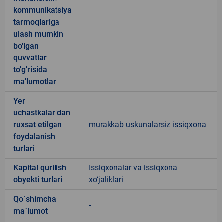
kommunikatsiya
tarmoqlariga
ulash mumkin
bo'lgan
quvvatlar
to'g'risida
ma'lumotlar
Yer
uchastkalaridan
ruxsat etilgan
murakkab uskunalarsiz issiqxona
foydalanish
turlari
Kapital qurilish
Issiqxonalar va issiqxona
obyekti turlari
xo‘jaliklari
Qo`shimcha
-
ma`lumot