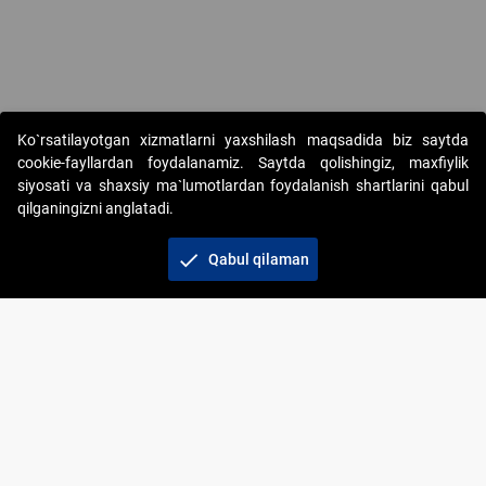
Ko`rsatilayotgan xizmatlarni yaxshilash maqsadida biz saytda
cookie-fayllardan foydalanamiz. Saytda qolishingiz, maxfiylik
siyosati va shaxsiy ma`lumotlardan foydalanish shartlarini qabul
qilganingizni anglatadi.
Copyright © 2017-2026. "Elektron onlayn-auksionlarni
tashkil etish" AJ. Barcha huquqlar himoyalangan
check
Qabul qilaman
To‘lov usullari