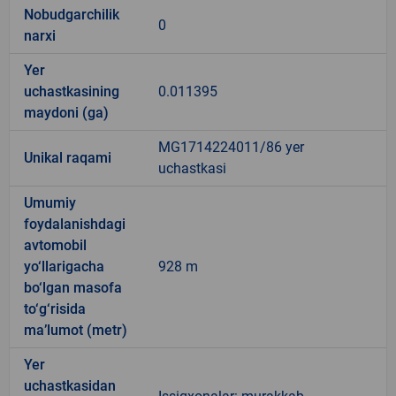
Nobudgarchilik
0
narxi
Yer
uchastkasining
0.011395
maydoni (ga)
MG1714224011/86 yer
Unikal raqami
uchastkasi
Umumiy
foydalanishdagi
avtomobil
yo‘llarigacha
928 m
bo‘lgan masofa
to‘g‘risida
ma’lumot (metr)
Yer
uchastkasidan