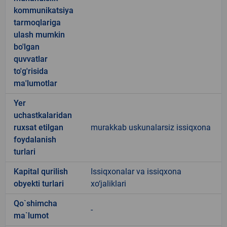
kommunikatsiya
tarmoqlariga
ulash mumkin
bo'lgan
quvvatlar
to'g'risida
ma'lumotlar
Yer
uchastkalaridan
ruxsat etilgan
murakkab uskunalarsiz issiqxona
foydalanish
turlari
Kapital qurilish
Issiqxonalar va issiqxona
obyekti turlari
xo‘jaliklari
Qo`shimcha
-
ma`lumot