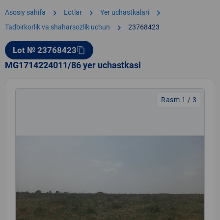
chevron_right
chevron_right
chevron_right
Asosiy sahifa
Lotlar
Yer uchastkalari
chevron_right
Tadbirkorlik va shaharsozlik uchun
23768423
Lot № 23768423
content_copy
MG1714224011/86 yer uchastkasi
Rasm 1 / 3