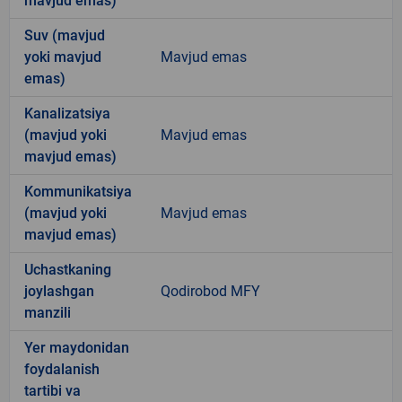
mavjud emas)
Suv (mavjud
yoki mavjud
Mavjud emas
emas)
Kanalizatsiya
(mavjud yoki
Mavjud emas
mavjud emas)
Kommunikatsiya
(mavjud yoki
Mavjud emas
mavjud emas)
Uchastkaning
joylashgan
Qodirobod MFY
manzili
Yer maydonidan
foydalanish
tartibi va
-