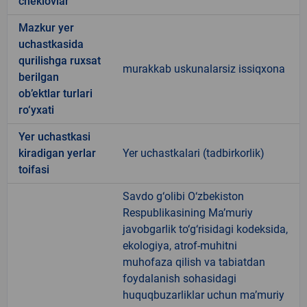
cheklovlar
Mazkur yer
uchastkasida
qurilishga ruxsat
murakkab uskunalarsiz issiqxona
berilgan
ob’ektlar turlari
ro‘yxati
Yer uchastkasi
kiradigan yerlar
Yer uchastkalari (tadbirkorlik)
toifasi
Savdo g‘olibi O‘zbekiston
Respublikasining Ma’muriy
javobgarlik to‘g‘risidagi kodeksida,
ekologiya, atrof-muhitni
muhofaza qilish va tabiatdan
foydalanish sohasidagi
huquqbuzarliklar uchun ma’muriy