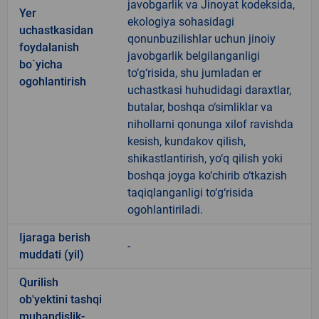
javobgarlik va Jinoyat kodeksida,
Yer
ekologiya sohasidagi
uchastkasidan
qonunbuzilishlar uchun jinoiy
foydalanish
javobgarlik belgilanganligi
bo`yicha
to‘g‘risida, shu jumladan er
ogohlantirish
uchastkasi huhudidagi daraxtlar,
butalar, boshqa o‘simliklar va
nihollarni qonunga xilof ravishda
kesish, kundakov qilish,
shikastlantirish, yo‘q qilish yoki
boshqa joyga ko‘chirib o‘tkazish
taqiqlanganligi to‘g‘risida
ogohlantiriladi.
Ijaraga berish
-
muddati (yil)
Qurilish
ob'yektini tashqi
muhandislik-