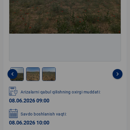
keyboard_arrow_left
keyboard_arrow_right
Item
1
Arizalarni qabul qilishning oxirgi muddati:
of
08.06.2026 09:00
3
Savdo boshlanish vaqti:
08.06.2026 10:00