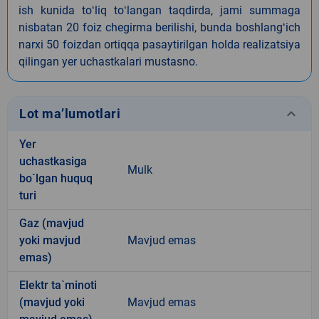
ish kunida toʻliq toʻlangan taqdirda, jami summaga
nisbatan 20 foiz chegirma berilishi, bunda boshlangʻich
narxi 50 foizdan ortiqqa pasaytirilgan holda realizatsiya
qilingan yer uchastkalari mustasno.
keyboard_arrow_down
Lot ma’lumotlari
Yer
uchastkasiga
Mulk
bo`lgan huquq
turi
Gaz (mavjud
yoki mavjud
Mavjud emas
emas)
Elektr ta`minoti
(mavjud yoki
Mavjud emas