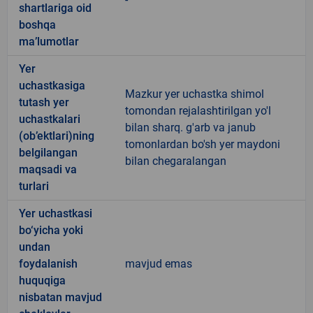
shartlariga oid
boshqa
ma’lumotlar
Yer
uchastkasiga
Mazkur yer uchastka shimol
tutash yer
tomondan rejalashtirilgan yo'l
uchastkalari
bilan sharq. g'arb va janub
(ob’ektlari)ning
tomonlardan bo'sh yer maydoni
belgilangan
bilan chegaralangan
maqsadi va
turlari
Yer uchastkasi
bo‘yicha yoki
undan
foydalanish
mavjud emas
huquqiga
nisbatan mavjud