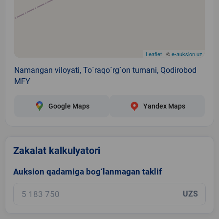
Leaflet
| ©
e-auksion.uz
Namangan viloyati, To`raqo`rg`on tumani, Qodirobod
MFY
Google Maps
Yandex Maps
Zakalat kalkulyatori
Auksion qadamiga bog‘lanmagan taklif
UZS