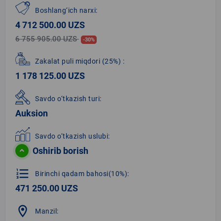
Boshlang‘ich narxi:
4 712 500.00 UZS
6 755 905.00 UZS
-30%
Zakalat puli miqdori
(25%)
:
1 178 125.00 UZS
Savdo o‘tkazish turi:
Auksion
Savdo o‘tkazish uslubi:
Oshirib borish
format_list_numbered
Birinchi qadam bahosi(10%):
471 250.00 UZS
location_on
Manzil: