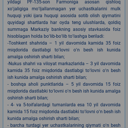
yildagi PF-135-son Farmoniga asosan qishloq
xoʻjaligiga moʻljallanmagan yer uchastkalarini mulk
huquqi yoki ijara huquqi asosida sotib olish qiymatini
quyidagi shartlarda har oyda teng ulushlarda, qoldiq
summaga Markaziy bankning asosiy stavkasida foiz
hisoblagan holda boʻlib-boʻlib toʻlashga beriladi:
-Toshkent shahrida – 1 yil davomida kamida 35 foiz
miqdorida dastlabgi toʻlovni oʻn besh ish kunida
amalga oshirish sharti bilan;
-Nukus shahri va viloyat markazlarida – 3 yil davomida
kamida 35 foiz miqdorida dastlabgi toʻlovni oʻn besh
ish kunida amalga oshirish sharti bilan;
- boshqa aholi punktlarida – 5 yil davomida 15 foiz
miqdorida dastlabki toʻlovni oʻn besh ish kunida amalga
oshirish sharti bilan;
- 4- va 5-toifalardagi tumanlarda esa 10 yil davomida
kamida 15 foiz miqdorida dastlabki toʻlovni oʻn besh ish
kunida amalga oshirish sharti bilan;
- barcha turdagi yer uchastkalarining qiymati oʻn besh