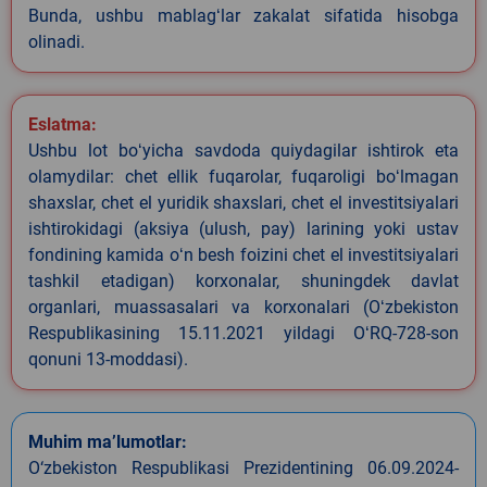
Bunda, ushbu mablagʻlar zakalat sifatida hisobga
olinadi.
Eslatma:
Ushbu lot boʻyicha savdoda quiydagilar ishtirok eta
olamydilar: chet ellik fuqarolar, fuqaroligi boʻlmagan
shaxslar, chet el yuridik shaxslari, chet el investitsiyalari
ishtirokidagi (aksiya (ulush, pay) larining yoki ustav
fondining kamida oʻn besh foizini chet el investitsiyalari
tashkil etadigan) korxonalar, shuningdek davlat
organlari, muassasalari va korxonalari (Oʻzbekiston
Respublikasining 15.11.2021 yildagi OʻRQ-728-son
qonuni 13-moddasi).
Muhim ma’lumotlar:
O‘zbekiston Respublikasi Prezidentining 06.09.2024-