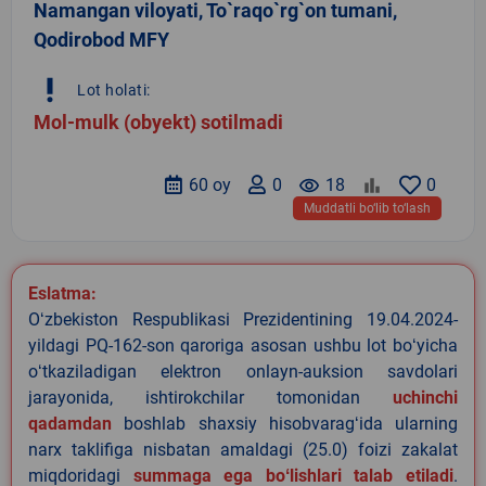
Namangan viloyati, To`raqo`rg`on tumani,
Qodirobod MFY
priority_high
Lot holati:
Mol-mulk (obyekt) sotilmadi
60 oy
0
remove_red_eye
18
0
Muddatli bo‘lib to‘lash
Eslatma:
Oʻzbekiston Respublikasi Prezidentining 19.04.2024-
yildagi PQ-162-son qaroriga asosan ushbu lot boʻyicha
oʻtkaziladigan elektron onlayn-auksion savdolari
jarayonida, ishtirokchilar tomonidan
uchinchi
qadamdan
boshlab shaxsiy hisobvaragʻida ularning
narx taklifiga nisbatan amaldagi (25.0) foizi zakalat
miqdoridagi
summaga ega boʻlishlari talab etiladi
.