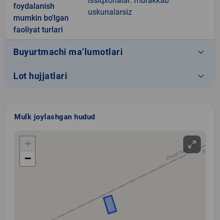
Issiqxonalar: murakkab
foydalanish
uskunalarsiz
mumkin bo'lgan
faoliyat turlari
keyboard_arrow_down
Buyurtmachi ma’lumotlari
keyboard_arrow_down
Lot hujjatlari
Mulk joylashgan hudud
+
−