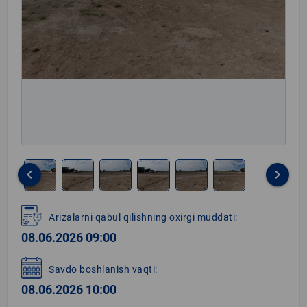
keyboard_arrow_left
keyboard_arrow_right
Item
1
Arizalarni qabul qilishning oxirgi muddati:
of
08.06.2026 09:00
6
Savdo boshlanish vaqti:
08.06.2026 10:00