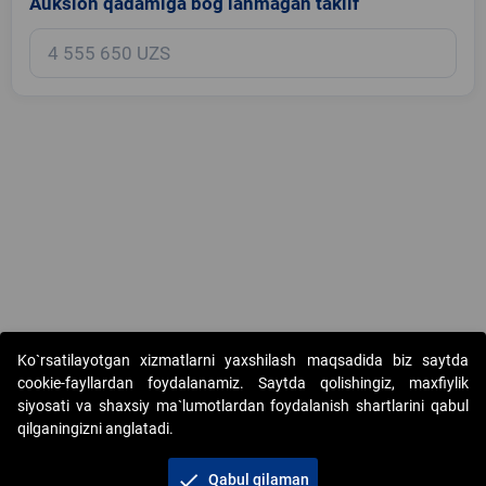
Auksion qadamiga bog‘lanmagan taklif
Copyright © 2017-2026. "Elektron onlayn-auksionlarni tashkil etish"
Ko`rsatilayotgan xizmatlarni yaxshilash maqsadida biz saytda
AJ. Barcha huquqlar himoyalangan
cookie-fayllardan foydalanamiz. Saytda qolishingiz, maxfiylik
siyosati va shaxsiy ma`lumotlardan foydalanish shartlarini qabul
qilganingizni anglatadi.
check
Qabul qilaman