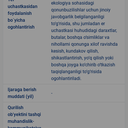
ekologiya sohasidagi
uchastkasidan
qonunbuzilishlar uchun jinoiy
foydalanish
javobgarlik belgilanganligi
bo`yicha
to‘g‘risida, shu jumladan er
ogohlantirish
uchastkasi huhudidagi daraxtlar,
butalar, boshqa o‘simliklar va
nihollarni qonunga xilof ravishda
kesish, kundakov qilish,
shikastlantirish, yo‘q qilish yoki
boshqa joyga ko‘chirib o‘tkazish
taqiqlanganligi to‘g‘risida
ogohlantiriladi.
Ijaraga berish
-
muddati (yil)
Qurilish
ob'yektini tashqi
muhandislik-