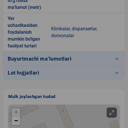
to‘g‘risida
ma’lumot (metr)
Yer
uchastkasidan
Klinikalar, dispanserlar,
foydalanish
dorixonalar
mumkin bo'lgan
faoliyat turlari
keyboard_arrow_down
Buyurtmachi ma’lumotlari
keyboard_arrow_down
Lot hujjatlari
Mulk joylashgan hudud
+
−