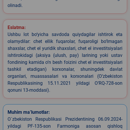
olinadi.
Eslatma:
Ushbu lot bo‘yicha savdoda quiydagilar ishtirok eta
olamydilar: chet ellik fuqarolar, fuqaroligi bo‘lmagan
shaxslar, chet el yuridik shaxslari, chet el investitsiyalari
ishtirokidagi (aksiya (ulush, pay) larining yoki ustav
fondining kamida o‘n besh foizini chet el investitsiyalari
tashkil etadigan) korxonalar, shuningdek davlat
organlari, muassasalari va korxonalari (O‘zbekiston
Respublikasining 15.11.2021 yildagi O‘RQ-728-son
qonuni 13-moddasi).
Muhim ma’lumotlar:
O`zbekiston Respublikasi Prezidentining 06.09.2024-
yildagi PF-135-son Farmoniga asosan qishloq