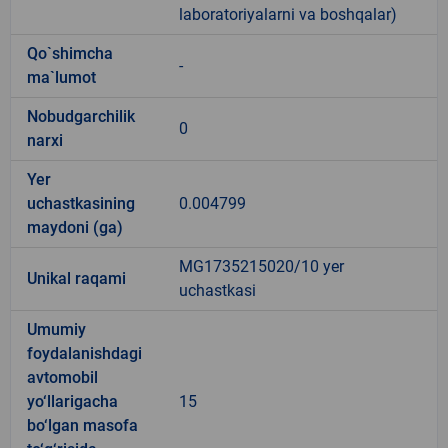
laboratoriyalarni va boshqalar)
Qo`shimcha
-
ma`lumot
Nobudgarchilik
0
narxi
Yer
uchastkasining
0.004799
maydoni (ga)
MG1735215020/10 yer
Unikal raqami
uchastkasi
Umumiy
foydalanishdagi
avtomobil
yo‘llarigacha
15
bo‘lgan masofa