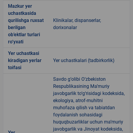
Mazkur yer
uchastkasida
qurilishga ruxsat
Klinikalar, dispanserlar,
berilgan
dorixonalar
ob’ektlar turlari
ro‘yxati
Yer uchastkasi
kiradigan yerlar
Yer uchastkalari (tadbirkorlik)
toifasi
Savdo g‘olibi O‘zbekiston
Respublikasining Ma’muriy
javobgarlik to‘g‘risidagi kodeksida,
ekologiya, atrof-muhitni
muhofaza qilish va tabiatdan
foydalanish sohasidagi
huquqbuzarliklar uchun ma’muriy
javobgarlik va Jinoyat kodeksida,
Yer