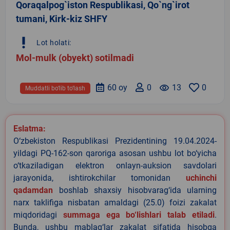
Qoraqalpog`iston Respublikasi, Qo`ng`irot
tumani, Kirk-kiz SHFY
priority_high
Lot holati:
Mol-mulk (obyekt) sotilmadi
60 oy
0
remove_red_eye
13
0
Muddatli bo‘lib to‘lash
Eslatma:
O‘zbekiston Respublikasi Prezidentining 19.04.2024-
yildagi PQ-162-son qaroriga asosan ushbu lot bo‘yicha
o‘tkaziladigan elektron onlayn-auksion savdolari
jarayonida, ishtirokchilar tomonidan
uchinchi
qadamdan
boshlab shaxsiy hisobvarag‘ida ularning
narx taklifiga nisbatan amaldagi (25.0) foizi zakalat
miqdoridagi
summaga ega bo‘lishlari talab etiladi
.
Bunda, ushbu mablag‘lar zakalat sifatida hisobga