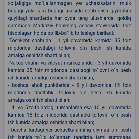
xo`jaligiga mo`ljallanmagan yer uchastkalarini mulk
huquqi yoki ijara huquqi asosida sotib olish qiymatini
quyidagi shartlarda har oyda teng ulushlarda, qoldiq
summaga Markaziy bankning asosiy stavkasida foiz
hisoblagan holda bo`lib-bo`lib to`lashga beriladi:
-Toshkent shahrida - 1 yil davomida kamida 35 foiz
miqdorida dastlabgi to`lovni o`n besh ish kunida
amalga oshirish sharti bilan;
-Nukus shahri va viloyat markazlarida - 3 yil davomida
kamida 35 foiz miqdorida dastlabgi to`lovni o`n besh
ish kunida amalga oshirish sharti bilan;
- boshqa aholi punktlarida - 5 yil davomida 15 foiz
miqdorida dastlabki to`lovni o`n besh ish kunida
amalga oshirish sharti bilan;
- 4- va 5-toifalardagi tumanlarda esa 10 yil davomida
kamida 15 foiz miqdorida dastlabki to`lovni o`n besh
ish kunida amalga oshirish sharti bilan;
- barcha turdagi yer uchastkalarining qiymati o`n besh
ish kunida to`liq to`langan taqdirda, jami summaga