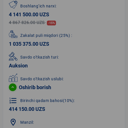
Boshlang‘ich narxi:
4 141 500.00 UZS
4 867 826.00 UZS
-15%
Zakalat puli miqdori
(25%)
:
1 035 375.00 UZS
Savdo o‘tkazish turi:
Auksion
Savdo o‘tkazish uslubi:
Oshirib borish
format_list_numbered
Birinchi qadam bahosi(10%):
414 150.00 UZS
location_on
Manzil: