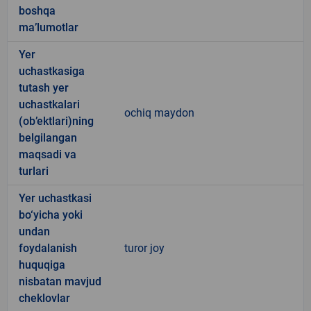
boshqa
ma’lumotlar
Yer
uchastkasiga
tutash yer
uchastkalari
ochiq maydon
(ob’ektlari)ning
belgilangan
maqsadi va
turlari
Yer uchastkasi
bo‘yicha yoki
undan
foydalanish
turor joy
huquqiga
nisbatan mavjud
cheklovlar