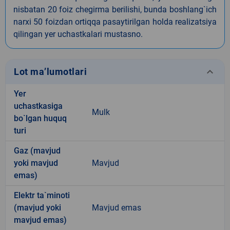
nisbatan 20 foiz chegirma berilishi, bunda boshlang`ich
narxi 50 foizdan ortiqqa pasaytirilgan holda realizatsiya
qilingan yer uchastkalari mustasno.
keyboard_arrow_down
Lot ma’lumotlari
Yer
uchastkasiga
Mulk
bo`lgan huquq
turi
Gaz (mavjud
yoki mavjud
Mavjud
emas)
Elektr ta`minoti
(mavjud yoki
Mavjud emas
mavjud emas)