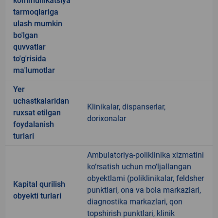
kommunikatsiya
tarmoqlariga
ulash mumkin
bo'lgan
quvvatlar
to'g'risida
ma'lumotlar
Yer
uchastkalaridan
Klinikalar, dispanserlar,
ruxsat etilgan
dorixonalar
foydalanish
turlari
Ambulatoriya-poliklinika xizmatini
ko‘rsatish uchun mo‘ljallangan
obyektlarni (poliklinikalar, feldsher
Kapital qurilish
punktlari, ona va bola markazlari,
obyekti turlari
diagnostika markazlari, qon
topshirish punktlari, klinik