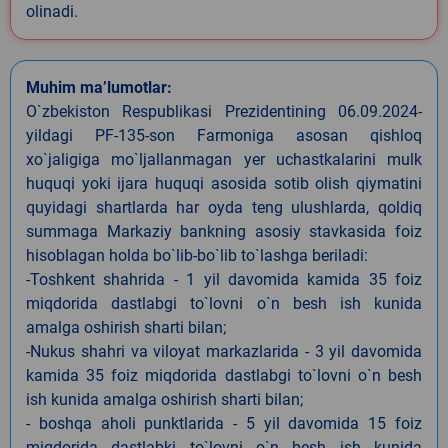
olinadi.
Muhim ma’lumotlar:
O`zbekiston Respublikasi Prezidentining 06.09.2024-
yildagi PF-135-son Farmoniga asosan qishloq
xo`jaligiga mo`ljallanmagan yer uchastkalarini mulk
huquqi yoki ijara huquqi asosida sotib olish qiymatini
quyidagi shartlarda har oyda teng ulushlarda, qoldiq
summaga Markaziy bankning asosiy stavkasida foiz
hisoblagan holda bo`lib-bo`lib to`lashga beriladi:
-Toshkent shahrida - 1 yil davomida kamida 35 foiz
miqdorida dastlabgi to`lovni o`n besh ish kunida
amalga oshirish sharti bilan;
-Nukus shahri va viloyat markazlarida - 3 yil davomida
kamida 35 foiz miqdorida dastlabgi to`lovni o`n besh
ish kunida amalga oshirish sharti bilan;
- boshqa aholi punktlarida - 5 yil davomida 15 foiz
miqdorida dastlabki to`lovni o`n besh ish kunida