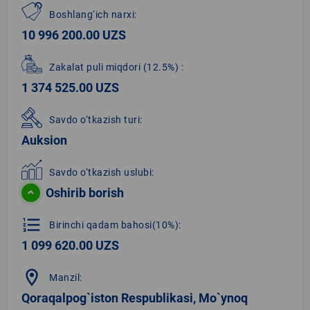
Boshlang‘ich narxi:
10 996 200.00 UZS
Zakalat puli miqdori
(12.5%)
:
1 374 525.00 UZS
Savdo o‘tkazish turi:
Auksion
Savdo o‘tkazish uslubi:
Oshirib borish
format_list_numbered
Birinchi qadam bahosi(10%):
1 099 620.00 UZS
location_on
Manzil:
Qoraqalpog`iston Respublikasi, Mo`ynoq