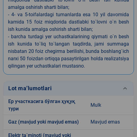
amalga oshirish sharti bilan;
- 4- va 5-toifalardagi tumanlarda esa 10 yil davomida
kamida 15 foiz miqdorida dastlabki to`lovni o`n besh
ish kunida amalga oshirish sharti bilan;
- barcha turdagi yer uchastkalarining qiymati o`n besh
ish kunida to`liq to`langan taqdirda, jami summaga
nisbatan 20 foiz chegirma berilishi, bunda boshlang`ich
narxi 50 foizdan ortiqqa pasaytirilgan holda realizatsiya
qilingan yer uchastkalari mustasno.
keyboard_arrow_down
Lot ma’lumotlari
Ер участкасига бўлган ҳуқуқ
Mulk
тури
Gaz (mavjud yoki mavjud emas)
Mavjud emas
Elektr ta`minoti (mavjud yoki