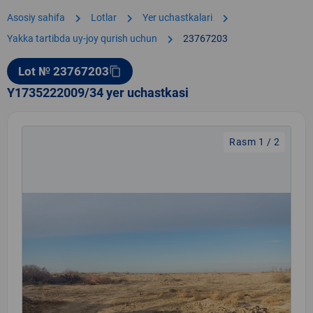
chevron_right
chevron_right
chevron_right
Asosiy sahifa
Lotlar
Yer uchastkalari
chevron_right
Yakka tartibda uy-joy qurish uchun
23767203
Lot № 23767203
content_copy
Y1735222009/34 yer uchastkasi
Rasm 1 / 2