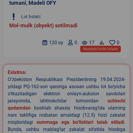
tumani, Madeli OFY
priority_high
Lot holati:
Mol-mulk (obyekt) sotilmadi
120 oy
0
remove_red_eye
17
0
Muddatli bo‘lib to‘lash
Eslatma:
O‘zbekiston Respublikasi Prezidentining 19.04.2024-
yildagi PQ-162-son qaroriga asosan ushbu lot bo‘yicha
o‘tkaziladigan elektron onlayn-auksion savdolari
jarayonida, ishtirokchilar tomonidan
uchinchi
qadamdan
boshlab shaxsiy hisobvarag‘ida ularning
narx taklifiga nisbatan amaldagi (12.5) foizi zakalat
miqdoridagi
summaga ega bo‘lishlari talab etiladi
.
Bunda, ushbu mablag‘lar zakalat sifatida hisobga