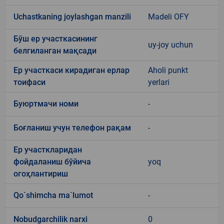
Uchastkaning joylashgan manzili
Madeli OFY
Бўш ер участкасининг
uy-joy uchun
белгиланган мақсади
Ер участкаси кирадиган ерлар
Aholi punkt
тоифаси
yerlari
Буюртмачи номи
-
Боғланиш учун телефон рақам
-
Ер участкларидан
фойдаланиш бўйича
yoq
огоҳлантириш
Qo`shimcha ma`lumot
-
Nobudgarchilik narxi
0