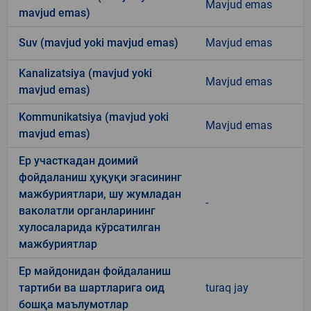
Mavjud emas
mavjud emas)
Suv (mavjud yoki mavjud emas)
Mavjud emas
Kanalizatsiya (mavjud yoki
Mavjud emas
mavjud emas)
Kommunikatsiya (mavjud yoki
Mavjud emas
mavjud emas)
Ер участкадан доимий
фойдаланиш ҳуқуқи эгасининг
мажбуриятлари, шу жумладан
-
ваколатли органларининг
хулосаларида кўрсатилган
мажбуриятлар
Ер майдонидан фойдаланиш
тартиби ва шартларига оид
turaq jay
бошқа маълумотлар