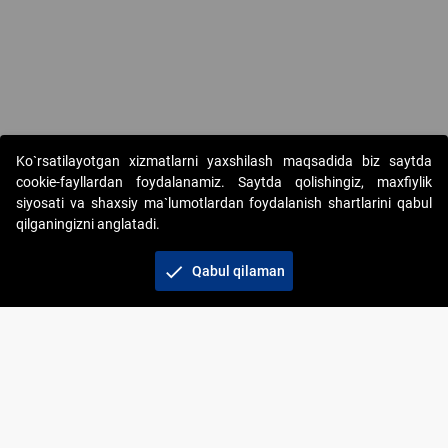
Ko`rsatilayotgan xizmatlarni yaxshilash maqsadida biz saytda
cookie-fayllardan foydalanamiz. Saytda qolishingiz, maxfiylik
siyosati va shaxsiy ma`lumotlardan foydalanish shartlarini qabul
qilganingizni anglatadi.
Copyright © 2017-2026. "Elektron onlayn-auksionlarni
tashkil etish" AJ. Barcha huquqlar himoyalangan
check
Qabul qilaman
To‘lov usullari