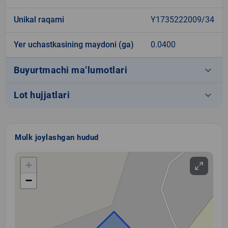
Unikal raqami
Y1735222009/34
Yer uchastkasining maydoni (ga)
0.0400
keyboard_arrow_down
Buyurtmachi ma’lumotlari
keyboard_arrow_down
Lot hujjatlari
Mulk joylashgan hudud
+
−