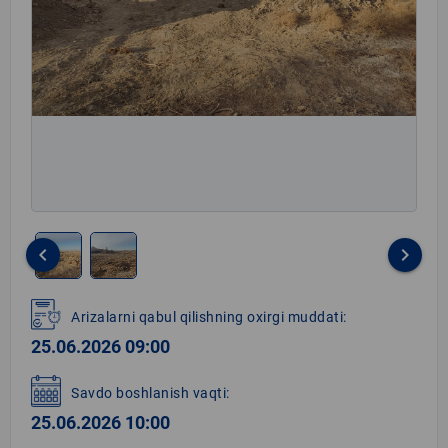
keyboard_arrow_left
keyboard_arrow_right
Item
1
Arizalarni qabul qilishning oxirgi muddati:
of
25.06.2026 09:00
2
Savdo boshlanish vaqti:
25.06.2026 10:00