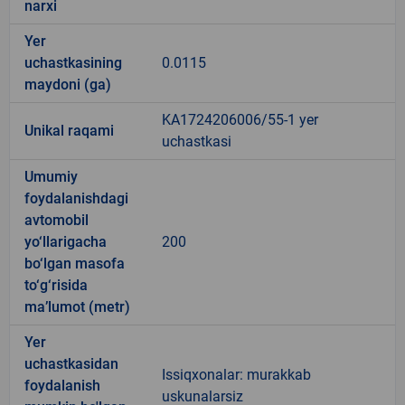
narxi
Yer
uchastkasining
0.0115
maydoni (ga)
KA1724206006/55-1 yer
Unikal raqami
uchastkasi
Umumiy
foydalanishdagi
avtomobil
yo‘llarigacha
200
bo‘lgan masofa
to‘g‘risida
ma’lumot (metr)
Yer
uchastkasidan
Issiqxonalar: murakkab
foydalanish
uskunalarsiz