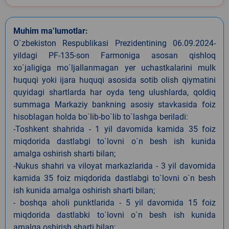
Muhim ma’lumotlar:
O`zbekiston Respublikasi Prezidentining 06.09.2024-
yildagi PF-135-son Farmoniga asosan qishloq
xo`jaligiga mo`ljallanmagan yer uchastkalarini mulk
huquqi yoki ijara huquqi asosida sotib olish qiymatini
quyidagi shartlarda har oyda teng ulushlarda, qoldiq
summaga Markaziy bankning asosiy stavkasida foiz
hisoblagan holda bo`lib-bo`lib to`lashga beriladi:
-Toshkent shahrida - 1 yil davomida kamida 35 foiz
miqdorida dastlabgi to`lovni o`n besh ish kunida
amalga oshirish sharti bilan;
-Nukus shahri va viloyat markazlarida - 3 yil davomida
kamida 35 foiz miqdorida dastlabgi to`lovni o`n besh
ish kunida amalga oshirish sharti bilan;
- boshqa aholi punktlarida - 5 yil davomida 15 foiz
miqdorida dastlabki to`lovni o`n besh ish kunida
amalga oshirish sharti bilan;