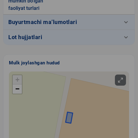
mumkin bo'lgan
faoliyat turlari
keyboard_arrow_down
Buyurtmachi ma’lumotlari
keyboard_arrow_down
Lot hujjatlari
Mulk joylashgan hudud
+
−