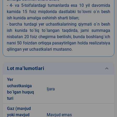
- 4- va 5-toifalardagi tumanlarda esa 10 yil davomida
kamida 15 foiz miqdorida dastlabki to`lovni o`n besh
ish kunida amalga oshirish sharti bilan;
- barcha turdagi yer uchastkalarining qiymati o`n besh
ish kunida to`liq to`langan taqdirda, jami summaga
nisbatan 20 foiz chegirma berilishi, bunda boshlang`ich
narxi 50 foizdan ortiqqa pasaytirilgan holda realizatsiya
qilingan yer uchastkalari mustasno.
keyboard_arrow_down
Lot ma’lumotlari
Yer
uchastkasiga
Ijara
bo`lgan huquq
turi
Gaz (mavjud
yoki mavjud
Mavjud emas