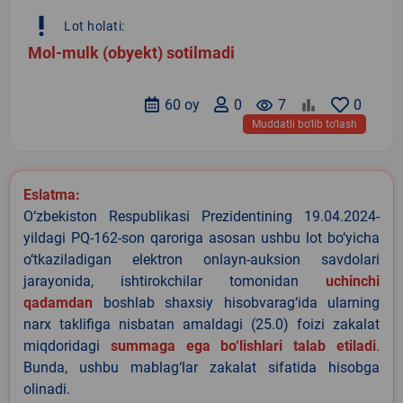
priority_high
Lot holati:
Mol-mulk (obyekt) sotilmadi
60 oy
0
remove_red_eye
7
0
Muddatli bo‘lib to‘lash
Eslatma:
O‘zbekiston Respublikasi Prezidentining 19.04.2024-
yildagi PQ-162-son qaroriga asosan ushbu lot bo‘yicha
o‘tkaziladigan elektron onlayn-auksion savdolari
jarayonida, ishtirokchilar tomonidan
uchinchi
qadamdan
boshlab shaxsiy hisobvarag‘ida ularning
narx taklifiga nisbatan amaldagi (25.0) foizi zakalat
miqdoridagi
summaga ega bo‘lishlari talab etiladi
.
Bunda, ushbu mablag‘lar zakalat sifatida hisobga
olinadi.