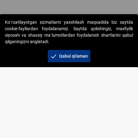
Ko`rsatilayotgan xizmatlarni yaxshilash maqsadida biz saytda
cookie-fayllardan foydalanamiz. Saytda qolishingiz, maxfiylik
siyosati va shaxsiy ma`lumotlardan foydalanish shartlarini qabul
qilganingizni anglatadi.
Copyright © 2017-2026. "Elektron onlayn-auksionlarni
tashkil etish" AJ. Barcha huquqlar himoyalangan
check
Qabul qilaman
To‘lov usullari