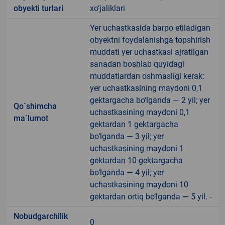
obyekti turlari
xo‘jaliklari
Yer uchastkasida barpo etiladigan
obyektni foydalanishga topshirish
muddati yer uchastkasi ajratilgan
sanadan boshlab quyidagi
muddatlardan oshmasligi kerak:
yer uchastkasining maydoni 0,1
gektargacha bo‘lganda — 2 yil; yer
Qo`shimcha
uchastkasining maydoni 0,1
ma`lumot
gektardan 1 gektargacha
bo‘lganda — 3 yil; yer
uchastkasining maydoni 1
gektardan 10 gektargacha
bo‘lganda — 4 yil; yer
uchastkasining maydoni 10
gektardan ortiq bo‘lganda — 5 yil. -
Nobudgarchilik
0