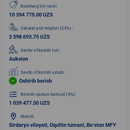
Boshlang‘ich narxi:
10 394 775.00 UZS
Zakalat puli miqdori
(25%)
:
2 598 693.75 UZS
Savdo o‘tkazish turi:
Auksion
Savdo o‘tkazish uslubi:
Oshirib borish
format_list_numbered
Birinchi qadam bahosi(10%):
1 039 477.50 UZS
location_on
Manzil:
Sirdaryo viloyati, Oqoltin tumani, Boʻston MFY