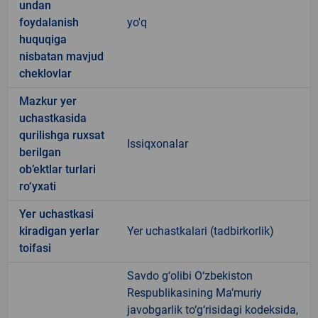
undan
foydalanish
yo'q
huquqiga
nisbatan mavjud
cheklovlar
Mazkur yer
uchastkasida
qurilishga ruxsat
Issiqxonalar
berilgan
ob’ektlar turlari
ro‘yxati
Yer uchastkasi
kiradigan yerlar
Yer uchastkalari (tadbirkorlik)
toifasi
Savdo g‘olibi O‘zbekiston
Respublikasining Ma’muriy
javobgarlik to‘g‘risidagi kodeksida,