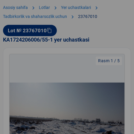
chevron_right
chevron_right
chevron_right
Asosiy sahifa
Lotlar
Yer uchastkalari
chevron_right
Tadbirkorlik va shaharsozlik uchun
23767010
Lot № 23767010
content_copy
KA1724206006/55-1 yer uchastkasi
Rasm 1 / 5