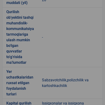
muddati (yil)
Qurilish
ob'yektini tashqi
muhandislik-
kommunikatsiya
tarmoqlariga
-
ulash mumkin
bo'lgan
quvvatlar
to'g'risida
ma'lumotlar
Yer
uchastkalaridan
Sabzavotchilik,polizchilik va
ruxsat etilgan
kartoshkachilik
foydalanish
turlari
Kapital qurilish
Issiqxonalar va issiqxona