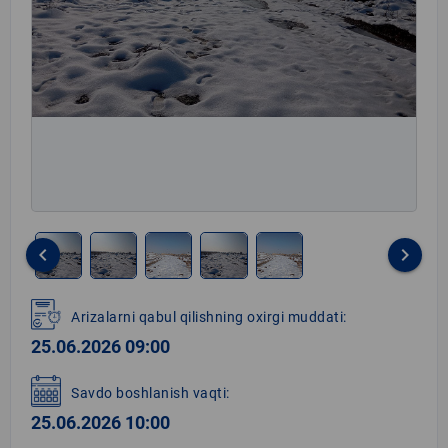
keyboard_arrow_left
keyboard_arrow_right
Item
1
Arizalarni qabul qilishning oxirgi muddati:
of
25.06.2026 09:00
5
Savdo boshlanish vaqti:
25.06.2026 10:00