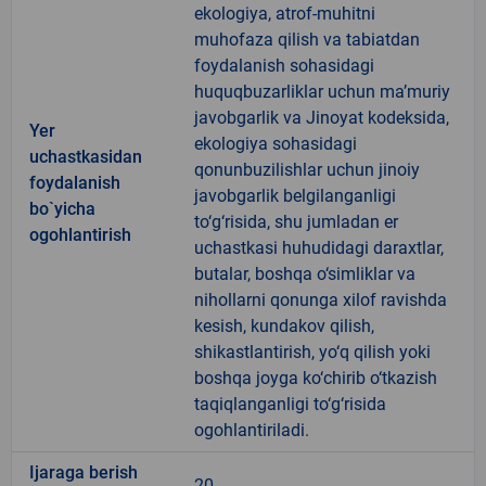
ekologiya, atrof-muhitni
muhofaza qilish va tabiatdan
foydalanish sohasidagi
huquqbuzarliklar uchun ma’muriy
javobgarlik va Jinoyat kodeksida,
Yer
ekologiya sohasidagi
uchastkasidan
qonunbuzilishlar uchun jinoiy
foydalanish
javobgarlik belgilanganligi
bo`yicha
to‘g‘risida, shu jumladan er
ogohlantirish
uchastkasi huhudidagi daraxtlar,
butalar, boshqa o‘simliklar va
nihollarni qonunga xilof ravishda
kesish, kundakov qilish,
shikastlantirish, yo‘q qilish yoki
boshqa joyga ko‘chirib o‘tkazish
taqiqlanganligi to‘g‘risida
ogohlantiriladi.
Ijaraga berish
20