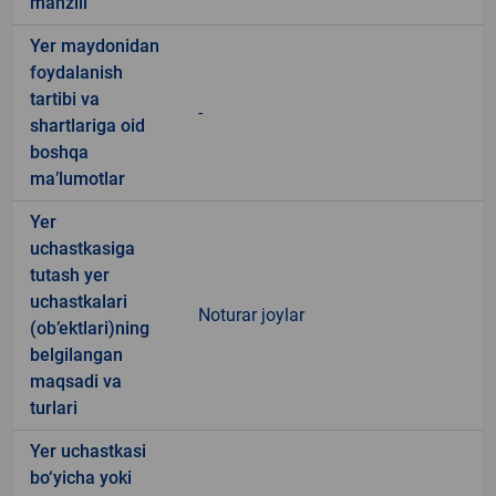
manzili
Yer maydonidan
foydalanish
tartibi va
-
shartlariga oid
boshqa
ma’lumotlar
Yer
uchastkasiga
tutash yer
uchastkalari
Noturar joylar
(ob’ektlari)ning
belgilangan
maqsadi va
turlari
Yer uchastkasi
bo‘yicha yoki