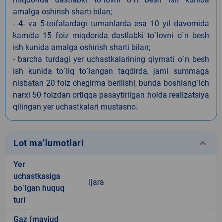
amalga oshirish sharti bilan;
- 4- va 5-toifalardagi tumanlarda esa 10 yil davomida
kamida 15 foiz miqdorida dastlabki to`lovni o`n besh
ish kunida amalga oshirish sharti bilan;
- barcha turdagi yer uchastkalarining qiymati o`n besh
ish kunida to`liq to`langan taqdirda, jami summaga
nisbatan 20 foiz chegirma berilishi, bunda boshlang`ich
narxi 50 foizdan ortiqqa pasaytirilgan holda realizatsiya
qilingan yer uchastkalari mustasno.
keyboard_arrow_down
Lot ma’lumotlari
Yer
uchastkasiga
Ijara
bo`lgan huquq
turi
Gaz (mavjud