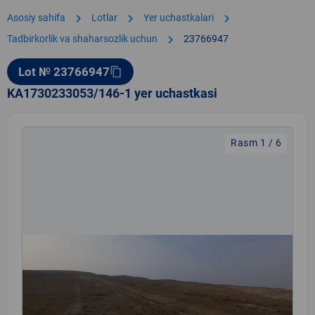
chevron_right
chevron_right
chevron_right
Asosiy sahifa
Lotlar
Yer uchastkalari
chevron_right
Tadbirkorlik va shaharsozlik uchun
23766947
Lot № 23766947
content_copy
KA1730233053/146-1 yer uchastkasi
Rasm 1 / 6