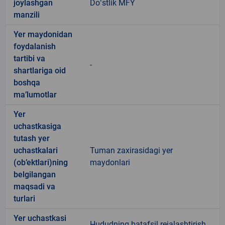
joylashgan
Doʻstlik MFY
manzili
Yer maydonidan
foydalanish
tartibi va
-
shartlariga oid
boshqa
ma’lumotlar
Yer
uchastkasiga
tutash yer
uchastkalari
Tuman zaxirasidagi yer
(ob’ektlari)ning
maydonlari
belgilangan
maqsadi va
turlari
Yer uchastkasi
Hududning batafsil rejalashtirish