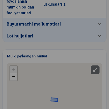
foydalanish
uskunalarsiz
mumkin bo'lgan
faoliyat turlari
keyboard_arrow_down
Buyurtmachi ma’lumotlari
keyboard_arrow_down
Lot hujjatlari
Mulk joylashgan hudud
+
−