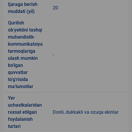
Ijaraga berish
20
muddati (yil)
Qurilish
ob'yektini tashqi
muhandislik-
kommunikatsiya
tarmoqlariga
-
ulash mumkin
bo'lgan
quvvatlar
to'g'risida
ma'lumotlar
Yer
uchastkalaridan
ruxsat etilgan
Donli, dukkakli va ozuqa ekinlar
foydalanish
turlari