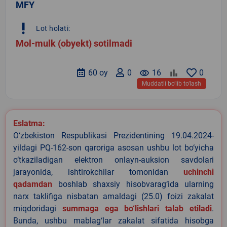
MFY
priority_high
Lot holati:
Mol-mulk (obyekt) sotilmadi
60 oy
0
remove_red_eye
16
0
Muddatli bo‘lib to‘lash
Eslatma:
O‘zbekiston Respublikasi Prezidentining 19.04.2024-
yildagi PQ-162-son qaroriga asosan ushbu lot bo‘yicha
o‘tkaziladigan elektron onlayn-auksion savdolari
jarayonida, ishtirokchilar tomonidan
uchinchi
qadamdan
boshlab shaxsiy hisobvarag‘ida ularning
narx taklifiga nisbatan amaldagi (25.0) foizi zakalat
miqdoridagi
summaga ega bo‘lishlari talab etiladi
.
Bunda, ushbu mablag‘lar zakalat sifatida hisobga