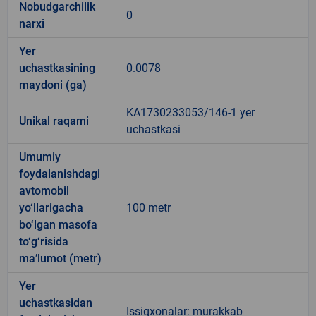
Nobudgarchilik
0
narxi
Yer
uchastkasining
0.0078
maydoni (ga)
KA1730233053/146-1 yer
Unikal raqami
uchastkasi
Umumiy
foydalanishdagi
avtomobil
yo‘llarigacha
100 metr
bo‘lgan masofa
to‘g‘risida
ma’lumot (metr)
Yer
uchastkasidan
Issiqxonalar: murakkab