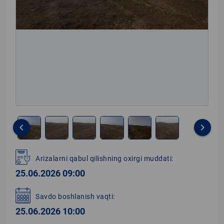
keyboard_arrow_left
keyboard_arrow_right
Item
1
Arizalarni qabul qilishning oxirgi muddati:
of
25.06.2026 09:00
6
Savdo boshlanish vaqti:
25.06.2026 10:00