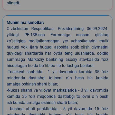
olinadi.
Muhim ma’lumotlar:
O`zbekiston Respublikasi Prezidentining 06.09.2024-
yildagi PF-135-son Farmoniga asosan qishloq
xo`jaligiga mo`ljallanmagan yer uchastkalarini mulk
huquqi yoki ijara huquqi asosida sotib olish qiymatini
quyidagi shartlarda har oyda teng ulushlarda, qoldiq
summaga Markaziy bankning asosiy stavkasida foiz
hisoblagan holda bo`lib-bo`lib to`lashga beriladi:
-Toshkent shahrida - 1 yil davomida kamida 35 foiz
miqdorida dastlabgi to`lovni o`n besh ish kunida
amalga oshirish sharti bilan;
-Nukus shahri va viloyat markazlarida - 3 yil davomida
kamida 35 foiz miqdorida dastlabgi to`lovni o`n besh
ish kunida amalga oshirish sharti bilan;
- boshqa aholi punktlarida - 5 yil davomida 15 foiz
miqdorida dastlabki to`lovni o`n besh ish kunida