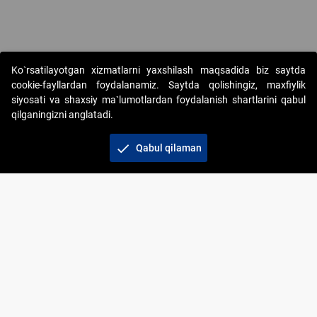
Ko`rsatilayotgan xizmatlarni yaxshilash maqsadida biz saytda
cookie-fayllardan foydalanamiz. Saytda qolishingiz, maxfiylik
siyosati va shaxsiy ma`lumotlardan foydalanish shartlarini qabul
qilganingizni anglatadi.
Copyright © 2017-2026. "Elektron onlayn-auksionlarni
tashkil etish" AJ. Barcha huquqlar himoyalangan
check
Qabul qilaman
To‘lov usullari