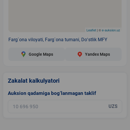
Leaflet
| ©
e-auksion.uz
Farg`ona viloyati, Farg`ona tumani, Doʻstlik MFY
Google Maps
Yandex Maps
Zakalat kalkulyatori
Auksion qadamiga bog‘lanmagan taklif
UZS