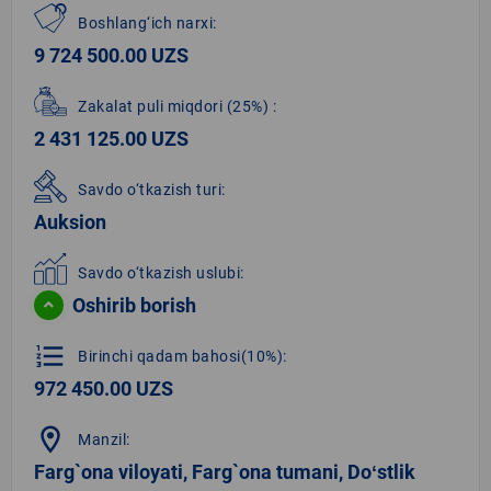
Boshlang‘ich narxi:
9 724 500.00 UZS
Zakalat puli miqdori
(25%)
:
2 431 125.00 UZS
Savdo o‘tkazish turi:
Auksion
Savdo o‘tkazish uslubi:
Oshirib borish
format_list_numbered
Birinchi qadam bahosi(10%):
972 450.00 UZS
location_on
Manzil:
Farg`ona viloyati, Farg`ona tumani, Doʻstlik