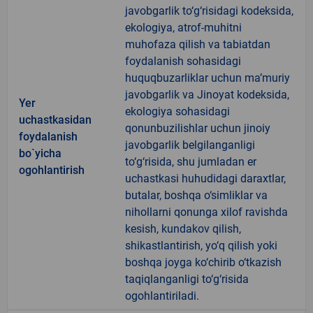
javobgarlik to‘g‘risidagi kodeksida,
ekologiya, atrof-muhitni
muhofaza qilish va tabiatdan
foydalanish sohasidagi
huquqbuzarliklar uchun ma’muriy
javobgarlik va Jinoyat kodeksida,
Yer
ekologiya sohasidagi
uchastkasidan
qonunbuzilishlar uchun jinoiy
foydalanish
javobgarlik belgilanganligi
bo`yicha
to‘g‘risida, shu jumladan er
ogohlantirish
uchastkasi huhudidagi daraxtlar,
butalar, boshqa o‘simliklar va
nihollarni qonunga xilof ravishda
kesish, kundakov qilish,
shikastlantirish, yo‘q qilish yoki
boshqa joyga ko‘chirib o‘tkazish
taqiqlanganligi to‘g‘risida
ogohlantiriladi.