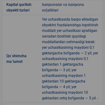
Kapital qurilish
Issiqxonalar va issiqxona
obyekti turlari
xo‘jaliklari
Yer uchastkasida barpo etiladigan
obyektni foydalanishga topshirish
muddati yer uchastkasi ajratilgan
sanadan boshlab quyidagi
muddatlardan oshmasligi kerak:
yer uchastkasining maydoni 0,1
gektargacha bo‘lganda — 2 yil; yer
Qo`shimcha
uchastkasining maydoni 0,1
ma`lumot
gektardan 1 gektargacha
bo‘lganda — 3 yil; yer
uchastkasining maydoni 1
gektardan 10 gektargacha
bo‘lganda — 4 yil; yer
uchastkasining maydoni 10
gektardan ortiq bo‘lganda — 5 yil. -