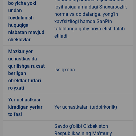
bo‘yicha yoki
loyihasiga amaldagi Shaxarsozlik
undan
norma va qoidalariga. yong'in
foydalanish
xavfsizliogi hamda SanPin
huquqiga
talablariga qatiy rioya etish talab
nisbatan mavjud
etiladi.
cheklovlar
Mazkur yer
uchastkasida
qurilishga ruxsat
Issiqxona
berilgan
ob’ektlar turlari
ro‘yxati
Yer uchastkasi
kiradigan yerlar
Yer uchastkalari (tadbirkorlik)
toifasi
Savdo g‘olibi O‘zbekiston
Respublikasining Ma’muriy