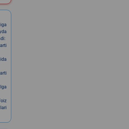
iga
oyda
di:
arti
nida
arti
alga
foiz
lari