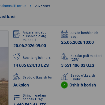
chevron_right
shaharsozlik uchun
23766889
astkasi
Arizalarni qabul
Savdo boshlanish
qilishning oxirgi
vaqti:
muddati:
25.06.2026 10:00
25.06.2026 09:00
Zakalat puli miqdori
Boshlang‘ich narxi:
(25%)
:
14 605 624.13 UZS
3 651 406.03 UZS
Savdo o‘tkazish
Savdo o‘tkazish turi:
uslubi:
Auksion
Oshirib borish
Birinchi qadam
format_list_numbered
bahosi(10%):
1 460 562.41 UZS