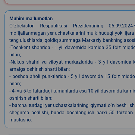
Muhim ma’lumotlar:
O`zbekiston Respublikasi Prezidentining 06.09.202
mo`ljallanmagan yer uchastkalarini mulk huquqi yoki ijara
teng ulushlarda, qoldiq summaga Markaziy bankning asosiy s
-Toshkent shahrida - 1 yil davomida kamida 35 foiz miqdor
bilan;
-Nukus shahri va viloyat markazlarida - 3 yil davomida 
amalga oshirish sharti bilan;
- boshqa aholi punktlarida - 5 yil davomida 15 foiz miqdo
bilan;
- 4- va 5-toifalardagi tumanlarda esa 10 yil davomida kami
oshirish sharti bilan;
- barcha turdagi yer uchastkalarining qiymati o`n besh is
chegirma berilishi, bunda boshlang`ich narxi 50 foizdan o
mustasno.