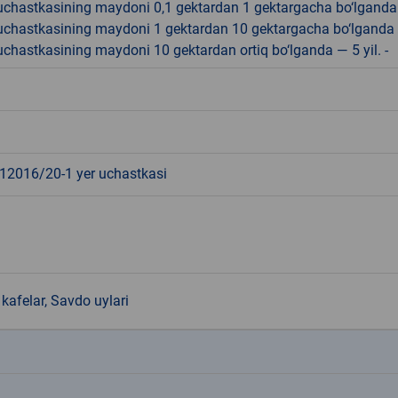
r uchastkasining maydoni 0,1 gektardan 1 gektargacha bo‘lgand
r uchastkasining maydoni 1 gektardan 10 gektargacha bo‘lganda
r uchastkasining maydoni 10 gektardan ortiq bo‘lganda — 5 yil. -
2016/20-1 yer uchastkasi
kafelar, Savdo uylari
k
k