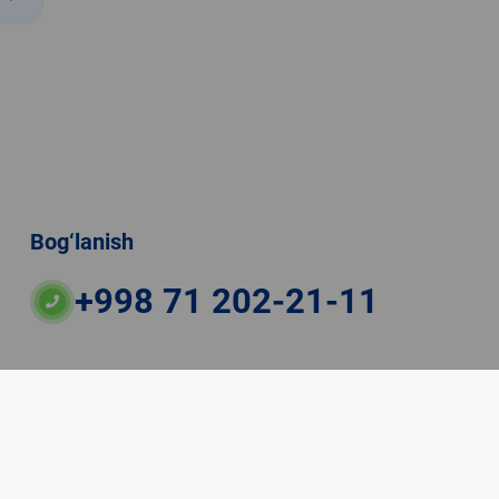
Bog‘lanish
+998 71 202-21-11
ateriallaridan boshqa shaxslar foydalanganda
veb-saytiga majburiy havolalar ko‘rsatilishi kerak