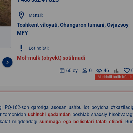
location_on
Manzil:
Toshkent viloyati, Ohangaron tumani, Ovjazsoy
MFY
priority_high
Lot holati:
Mol-mulk (obyekt) sotilmadi
keyboard_arrow_right
60 oy
0
remove_red_eye
46
Muddatli bo‘lib to‘lash
agi PQ-162-son qaroriga asosan ushbu lot bo‘yicha o‘tkazilad
lar tomonidan
uchinchi qadamdan
boshlab shaxsiy hisobvarag‘
akalat miqdoridagi
summaga ega bo‘lishlari talab etiladi
. Bu