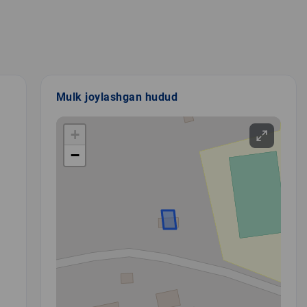
Mulk joylashgan hudud
+
−