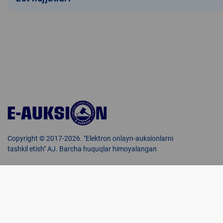
Copyright © 2017-2026. "Elektron onlayn-auksionlarni
tashkil etish" AJ. Barcha huquqlar himoyalangan