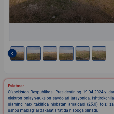
keyboard_arrow_left
Item
1
of
6
Eslatma:
O‘zbekiston Respublikasi Prezidentining 19.04.2024-yild
elektron onlayn-auksion savdolari jarayonida, ishtirokchi
ularning narx taklifiga nisbatan amaldagi (25.0) foizi z
ushbu mablag‘lar zakalat sifatida hisobga olinadi.