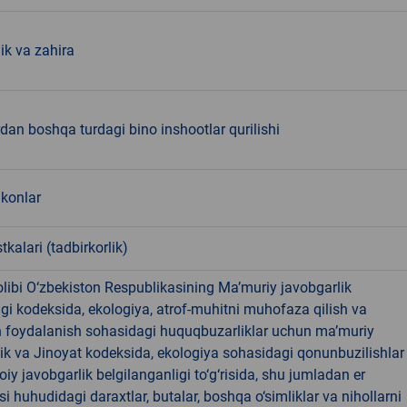
lik va zahira
dan boshqa turdagi bino inshootlar qurilishi
'konlar
tkalari (tadbirkorlik)
libi O‘zbekiston Respublikasining Ma’muriy javobgarlik
dagi kodeksida, ekologiya, atrof-muhitni muhofaza qilish va
n foydalanish sohasidagi huquqbuzarliklar uchun ma’muriy
ik va Jinoyat kodeksida, ekologiya sohasidagi qonunbuzilishlar
oiy javobgarlik belgilanganligi to‘g‘risida, shu jumladan er
i huhudidagi daraxtlar, butalar, boshqa o‘simliklar va nihollarni