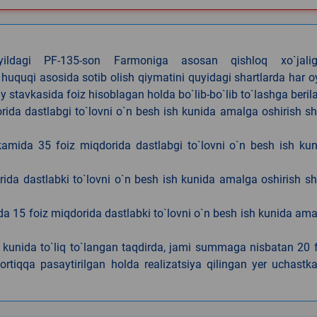
4-yildagi PF-135-son Farmoniga asosan qishloq xo`jalig
 huquqi asosida sotib olish qiymatini quyidagi shartlarda har 
tavkasida foiz hisoblagan holda bo`lib-bo`lib to`lashga berila
ida dastlabgi to`lovni o`n besh ish kunida amalga oshirish sh
kamida 35 foiz miqdorida dastlabgi to`lovni o`n besh ish ku
rida dastlabki to`lovni o`n besh ish kunida amalga oshirish sh
da 15 foiz miqdorida dastlabki to`lovni o`n besh ish kunida am
h kunida to`liq to`langan taqdirda, jami summaga nisbatan 20 
rtiqqa pasaytirilgan holda realizatsiya qilingan yer uchastka