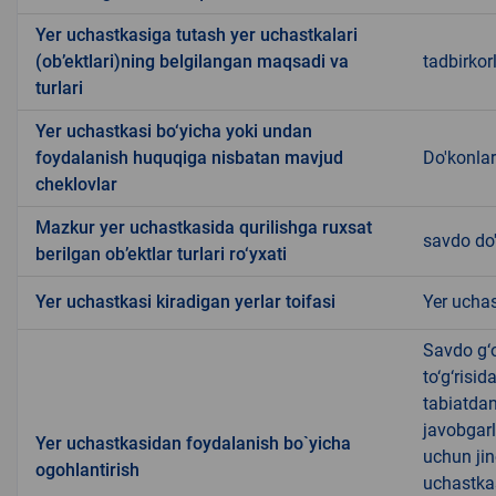
Yer uchastkasiga tutash yer uchastkalari
(ob’ektlari)ning belgilangan maqsadi va
tadbirkor
turlari
Yer uchastkasi bo‘yicha yoki undan
foydalanish huquqiga nisbatan mavjud
Do'konlar
cheklovlar
Mazkur yer uchastkasida qurilishga ruxsat
savdo do
berilgan ob’ektlar turlari ro‘yxati
Yer uchastkasi kiradigan yerlar toifasi
Yer uchas
Savdo g‘o
to‘g‘risi
tabiatda
javobgarl
Yer uchastkasidan foydalanish bo`yicha
uchun jin
ogohlantirish
uchastkas