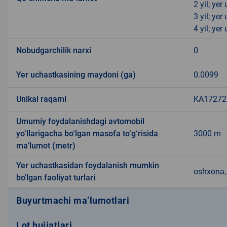
2 yil; ye
3 yil; ye
4 yil; ye
Nobudgarchilik narxi
0
Yer uchastkasining maydoni (ga)
0.0099
Unikal raqami
KA172721
Umumiy foydalanishdagi avtomobil
yo‘llarigacha bo‘lgan masofa to‘g‘risida
3000 m
ma’lumot (metr)
Yer uchastkasidan foydalanish mumkin
oshxona, 
bo'lgan faoliyat turlari
Buyurtmachi ma’lumotlari
Lot hujjatlari