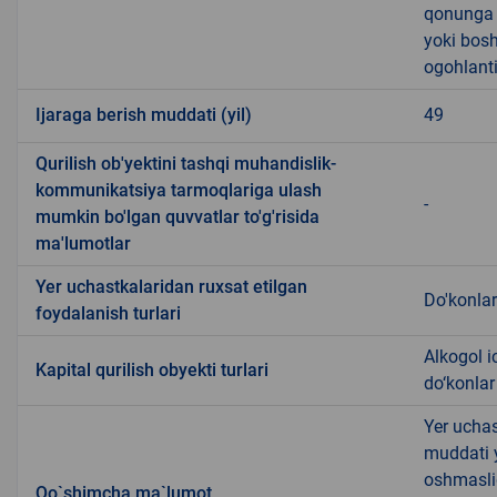
qonunga x
yoki bosh
ogohlanti
Ijaraga berish muddati (yil)
49
Qurilish ob'yektini tashqi muhandislik-
kommunikatsiya tarmoqlariga ulash
-
mumkin bo'lgan quvvatlar to'g'risida
ma'lumotlar
Yer uchastkalaridan ruxsat etilgan
Do'konlar
foydalanish turlari
Alkogol i
Kapital qurilish obyekti turlari
do‘konlar
Yer uchas
muddati 
oshmasli
Qo`shimcha ma`lumot