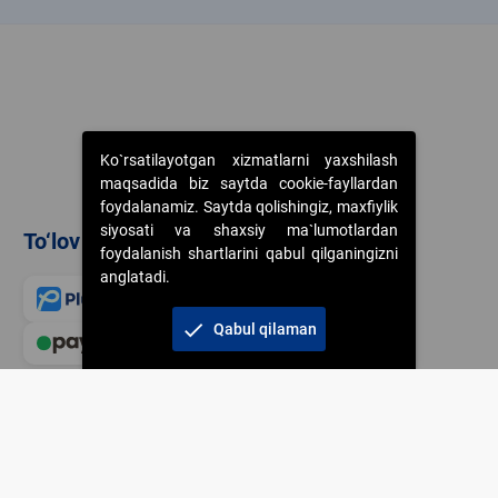
Ko`rsatilayotgan xizmatlarni yaxshilash
maqsadida biz saytda cookie-fayllardan
foydalanamiz. Saytda qolishingiz, maxfiylik
siyosati va shaxsiy ma`lumotlardan
To‘lov usullari
foydalanish shartlarini qabul qilganingizni
anglatadi.
check
Qabul qilaman
Veb-saytdagi axborot m
jamiyatning korporativ 