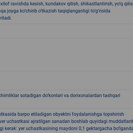
ilof ravishda kesish, kundakov qilish, shikastlantirish, yo‘q qili
qa joyga ko‘chirib o‘tkazish taqiqlanganligi to‘g‘risida
riladi.
chimliklar sotadigan do‘konlari va dorixonalardan tashqari
tkasida barpo etiladigan obyektni foydalanishga topshirish
yer uchastkasi ajratilgan sanadan boshlab quyidagi muddatlar
gi kerak: yer uchastkasining maydoni 0,1 gektargacha bo‘lgand