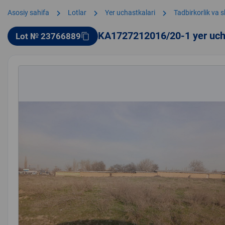
chevron_right
chevron_right
chevron_right
Asosiy sahifa
Lotlar
Yer uchastkalari
Tadbirkorlik va 
KA1727212016/20-1 yer uch
Lot № 23766889
content_copy