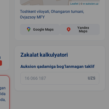
Leaflet
| ©
e-auksion.uz
Toshkent viloyati, Ohangaron tumani,
Ovjazsoy MFY
Yandex
Google Maps
Maps
Zakalat kalkulyatori
0
Auksion qadamiga bog‘lanmagan taklif
UZS
igan
ida
nda,