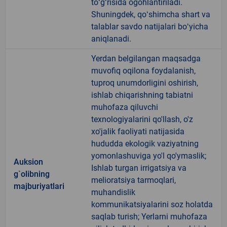
toʻgʻrisida ogohlantiriladi.
Shuningdek, qoʻshimcha shart va
talablar savdo natijalari boʻyicha
aniqlanadi.
Yerdan belgilangan maqsadga
muvofiq oqilona foydalanish,
tuproq unumdorligini oshirish,
ishlab chiqarishning tabiatni
muhofaza qiluvchi
texnologiyalarini qo'llash, o'z
xo'jalik faoliyati natijasida
hududda ekologik vaziyatning
yomonlashuviga yo'l qo'ymaslik;
Auksion
Ishlab turgan irrigatsiya va
g`olibning
melioratsiya tarmoqlari,
majburiyatlari
muhandislik
kommunikatsiyalarini soz holatda
saqlab turish; Yerlarni muhofaza