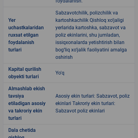
foydalanish.
Sabzavotchilik, polizchilik va
Yer
kartoshkachilik Qishloq xo‘jaligi
uchastkalaridan
yerlarida kartoshka, sabzavot va
ruxsat etilgan
poliz ekinlarini, shu jumladan,
foydalanish
issiqxonalarda yetishtirish bilan
turlari
bog‘liq xo‘jalik faoliyatini amalga
oshirish
Kapital qurilish
Yo'q
obyekti turlari
Almashlab ekish
tavsiya
Asosiy ekin turlari: Sabzavot, poliz
etiladigan asosiy
ekinlari Takroriy ekin turlari:
va takroriy ekin
Sabzavot poliz ekinlari
turlari
Dala chetida
qishloq