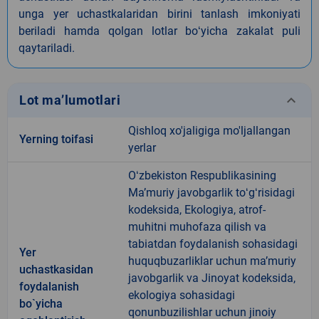
unga yer uchastkalaridan birini tanlash imkoniyati
beriladi hamda qolgan lotlar boʻyicha zakalat puli
qaytariladi.
keyboard_arrow_down
Lot ma’lumotlari
Qishloq xo'jaligiga mo'ljallangan
Yerning toifasi
yerlar
Oʻzbekiston Respublikasining
Maʼmuriy javobgarlik toʻgʻrisidagi
kodeksida, Ekologiya, atrof-
muhitni muhofaza qilish va
tabiatdan foydalanish sohasidagi
Yer
huquqbuzarliklar uchun maʼmuriy
uchastkasidan
javobgarlik va Jinoyat kodeksida,
foydalanish
ekologiya sohasidagi
bo`yicha
qonunbuzilishlar uchun jinoiy