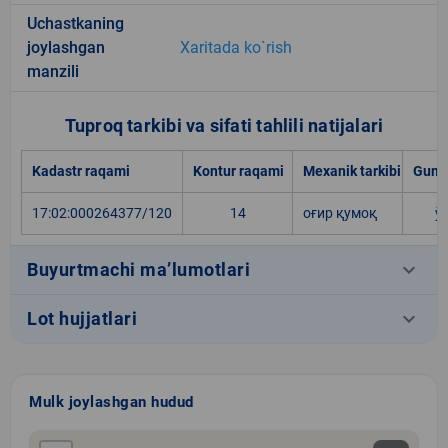
Uchastkaning
joylashgan
Xaritada ko`rish
manzili
Tuproq tarkibi va sifati tahlili natijalari
Kadastr raqami
Kontur raqami
Mexanik tarkibi
Gumu
17:02:000264377/120
14
оғир қумоқ
ў
keyboard_arrow_down
Buyurtmachi ma’lumotlari
keyboard_arrow_down
Lot hujjatlari
Mulk joylashgan hudud