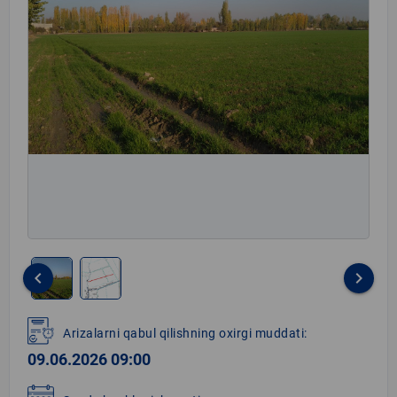
keyboard_arrow_left
keyboard_arrow_right
Item
1
Arizalarni qabul qilishning oxirgi muddati:
of
09.06.2026 09:00
2