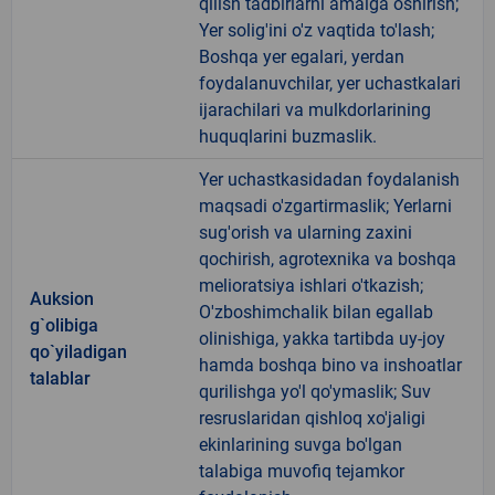
qilish tadbirlarni amalga oshirish;
Yer solig'ini o'z vaqtida to'lash;
Boshqa yer egalari, yerdan
foydalanuvchilar, yer uchastkalari
ijarachilari va mulkdorlarining
huquqlarini buzmaslik.
Yer uchastkasidadan foydalanish
maqsadi o'zgartirmaslik; Yerlarni
sug'orish va ularning zaxini
qochirish, agrotexnika va boshqa
melioratsiya ishlari o'tkazish;
Auksion
O'zboshimchalik bilan egallab
g`olibiga
olinishiga, yakka tartibda uy-joy
qo`yiladigan
hamda boshqa bino va inshoatlar
talablar
qurilishga yo'l qo'ymaslik; Suv
resruslaridan qishloq xo'jaligi
ekinlarining suvga bo'lgan
talabiga muvofiq tejamkor