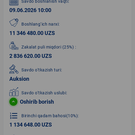
Savdo boshlanish vaqti:
09.06.2026 10:00
Boshlang‘ich narxi:
11 346 480.00 UZS
Zakalat puli miqdori
(25%)
:
2 836 620.00 UZS
Savdo o‘tkazish turi:
Auksion
Savdo o‘tkazish uslubi:
Oshirib borish
format_list_numbered
Birinchi qadam bahosi(10%):
1 134 648.00 UZS