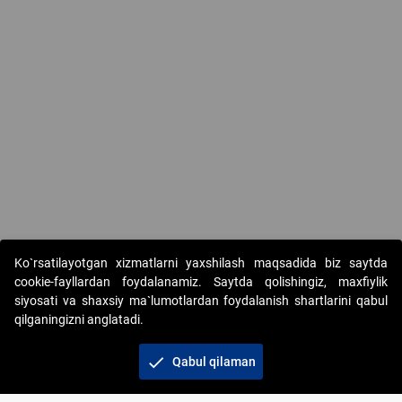
Ko`rsatilayotgan xizmatlarni yaxshilash maqsadida biz saytda
cookie-fayllardan foydalanamiz. Saytda qolishingiz, maxfiylik
siyosati va shaxsiy ma`lumotlardan foydalanish shartlarini qabul
qilganingizni anglatadi.
Copyright © 2017-2026. "Elektron onlayn-auksionlarni
tashkil etish" AJ. Barcha huquqlar himoyalangan
check
Qabul qilaman