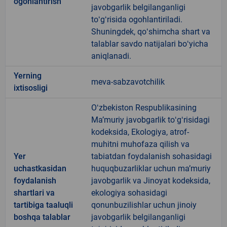
ogohlantirish
javobgarlik belgilanganligi
toʻgʻrisida ogohlantiriladi.
Shuningdek, qoʻshimcha shart va
talablar savdo natijalari boʻyicha
aniqlanadi.
Yerning
meva-sabzavotchilik
ixtisosligi
Oʻzbekiston Respublikasining
Maʼmuriy javobgarlik toʻgʻrisidagi
kodeksida, Ekologiya, atrof-
muhitni muhofaza qilish va
Yer
tabiatdan foydalanish sohasidagi
uchastkasidan
huquqbuzarliklar uchun maʼmuriy
foydalanish
javobgarlik va Jinoyat kodeksida,
shartlari va
ekologiya sohasidagi
tartibiga taaluqli
qonunbuzilishlar uchun jinoiy
boshqa talablar
javobgarlik belgilanganligi