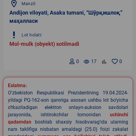
location_on
Manzil:
Andijon viloyati, Asaka tumani, “Шўрқишлоқ”
маҳалласи
priority_high
Lot holati:
Mol-mulk (obyekt) sotilmadi
0
remove_red_eye
17
0
Eslatma:
O‘zbekiston Respublikasi Prezidentining 19.04.2024-
yildagi PQ-162-son qaroriga asosan ushbu lot bo‘yicha
o‘tkaziladigan elektron onlayn-auksion savdolari
jarayonida, ishtirokchilar tomonidan
uchinchi
qadamdan
boshlab shaxsiy hisobvarag‘ida ularning
narx taklifiga nisbatan amaldagi (25.0) foizi zakalat