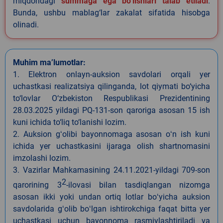
miqdoridagi
summaga ega bo‘lishlari talab etiladi
.
Bunda, ushbu mablag‘lar zakalat sifatida hisobga
olinadi.
Muhim ma’lumotlar:
1. Elektron onlayn-auksion savdolari orqali yer
uchastkasi realizatsiya qilinganda, lot qiymati bo‘yicha
to‘lovlar O‘zbekiston Respublikasi Prezidentining
28.03.2025 yildagi PQ-131-son qaroriga asosan 15 ish
kuni ichida to‘liq to‘lanishi lozim.
2. Auksion gʻolibi bayonnomaga asosan oʻn ish kuni
ichida yer uchastkasini ijaraga olish shartnomasini
imzolashi lozim.
3. Vazirlar Mahkamasining 24.11.2021-yildagi 709-son
2
qarorining 3
-ilovasi bilan tasdiqlangan nizomga
asosan ikki yoki undan ortiq lotlar boʻyicha auksion
savdolarida gʻolib boʻlgan ishtirokchiga faqat bitta yer
uchastkasi uchun bayonnoma rasmiylashtiriladi va