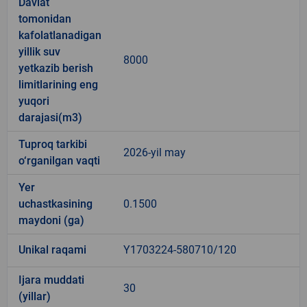
Davlat
tomonidan
kafolatlanadigan
yillik suv
8000
yetkazib berish
limitlarining eng
yuqori
darajasi(m3)
Tuproq tarkibi
2026-yil may
o‘rganilgan vaqti
Yer
uchastkasining
0.1500
maydoni (ga)
Unikal raqami
Y1703224-580710/120
Ijara muddati
30
(yillar)