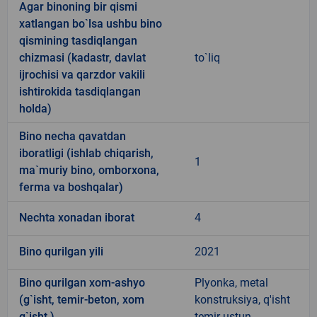
Agar binoning bir qismi
xatlangan bo`lsa ushbu bino
qismining tasdiqlangan
chizmasi (kadastr, davlat
to`liq
ijrochisi va qarzdor vakili
ishtirokida tasdiqlangan
holda)
Bino necha qavatdan
iboratligi (ishlab chiqarish,
1
ma`muriy bino, omborxona,
ferma va boshqalar)
Nechta xonadan iborat
4
Bino qurilgan yili
2021
Bino qurilgan xom-ashyo
Plyonka, metal
(g`isht, temir-beton, xom
konstruksiya, q'isht
g`isht.)
temir ustun