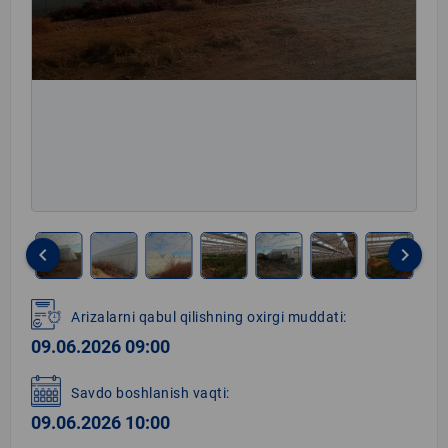
keyboard_arrow_left
keyboard_arrow_right
Item
1
Arizalarni qabul qilishning oxirgi muddati:
of
09.06.2026 09:00
11
Savdo boshlanish vaqti:
09.06.2026 10:00