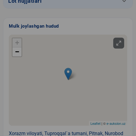
keyboard_arrow_down
Lot hujjatlari
Mulk joylashgan hudud
+
−
Leaflet
| ©
e-auksion.uz
Xorazm viloyati, Tuproqqal`a tumani, Pitnak, Nurobod