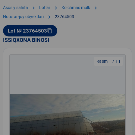
chevron_right
chevron_right
chevron_right
Asosiy sahifa
Lotlar
Koʻchmas mulk
chevron_right
Noturar-joy obyektlari
23764503
Lot № 23764503
content_copy
ISSIQXONA BINOSI
Rasm 1 / 11