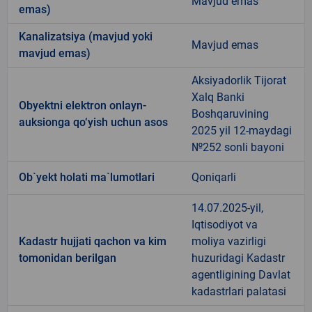
Mavjud emas
emas)
Kanalizatsiya (mavjud yoki
Mavjud emas
mavjud emas)
Aksiyadorlik Tijorat
Xalq Banki
Obyektni elektron onlayn-
Boshqaruvining
auksionga qo‘yish uchun asos
2025 yil 12-maydagi
№252 sonli bayoni
Ob`yekt holati ma`lumotlari
Qoniqarli
14.07.2025-yil,
Iqtisodiyot va
Kadastr hujjati qachon va kim
moliya vazirligi
tomonidan berilgan
huzuridagi Kadastr
agentligining Davlat
kadastrlari palatasi