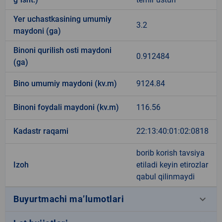
Yer uchastkasining umumiy
3.2
maydoni (ga)
Binoni qurilish osti maydoni
0.912484
(ga)
Bino umumiy maydoni (kv.m)
9124.84
Binoni foydali maydoni (kv.m)
116.56
Kadastr raqami
22:13:40:01:02:0818
borib korish tavsiya
Izoh
etiladi keyin etirozlar
qabul qilinmaydi
keyboard_arrow_down
Buyurtmachi ma’lumotlari