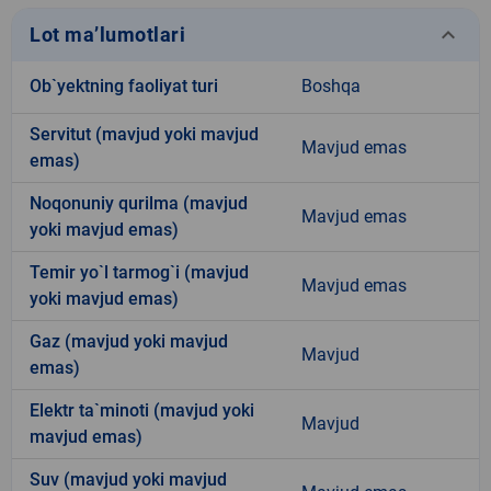
keyboard_arrow_down
Lot ma’lumotlari
Ob`yektning faoliyat turi
Boshqa
Servitut (mavjud yoki mavjud
Mavjud emas
emas)
Noqonuniy qurilma (mavjud
Mavjud emas
yoki mavjud emas)
Temir yo`l tarmog`i (mavjud
Mavjud emas
yoki mavjud emas)
Gaz (mavjud yoki mavjud
Mavjud
emas)
Elektr ta`minoti (mavjud yoki
Mavjud
mavjud emas)
Suv (mavjud yoki mavjud