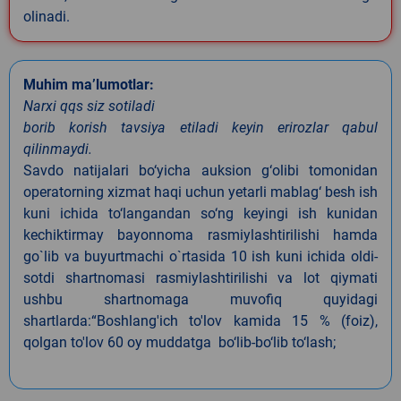
olinadi.
Muhim ma’lumotlar:
Narxi qqs siz sotiladi
borib korish tavsiya etiladi keyin erirozlar qabul
qilinmaydi.
Savdo natijalari bo‘yicha auksion g‘olibi tomonidan
operatorning xizmat haqi uchun yetarli mablag‘ besh ish
kuni ichida to‘langandan so‘ng keyingi ish kunidan
kechiktirmay bayonnoma rasmiylashtirilishi hamda
go`lib va buyurtmachi o`rtasida 10 ish kuni ichida oldi-
sotdi shartnomasi rasmiylashtirilishi va lot qiymati
ushbu shartnomaga muvofiq quyidagi
shartlarda:“Boshlang'ich to'lov kamida 15 % (foiz),
qolgan to'lov 60 oy muddatga bo‘lib-bo‘lib to‘lash;