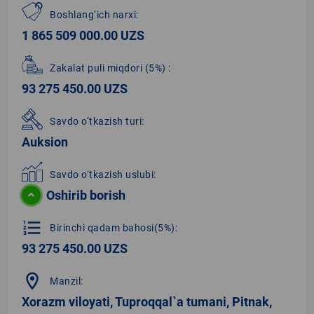
Boshlang‘ich narxi:
1 865 509 000.00 UZS
Zakalat puli miqdori
(5%)
:
93 275 450.00 UZS
Savdo o‘tkazish turi:
Auksion
Savdo o‘tkazish uslubi:
Oshirib borish
format_list_numbered
Birinchi qadam bahosi(5%):
93 275 450.00 UZS
location_on
Manzil:
Xorazm viloyati, Tuproqqal`a tumani, Pitnak,