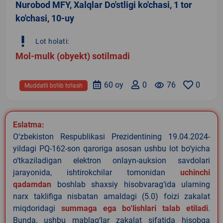
Nurobod MFY, Xalqlar Do'stligi ko'chasi, 1 tor
ko'chasi, 10-uy
priority_high
Lot holati:
Mol-mulk (obyekt) sotilmadi
60 oy
0
remove_red_eye
76
0
Muddatli bo‘lib to‘lash
Eslatma:
O‘zbekiston Respublikasi Prezidentining 19.04.2024-
yildagi PQ-162-son qaroriga asosan ushbu lot bo‘yicha
o‘tkaziladigan elektron onlayn-auksion savdolari
jarayonida, ishtirokchilar tomonidan
uchinchi
qadamdan
boshlab shaxsiy hisobvarag‘ida ularning
narx taklifiga nisbatan amaldagi (5.0) foizi zakalat
miqdoridagi
summaga ega bo‘lishlari talab etiladi
.
Bunda, ushbu mablag‘lar zakalat sifatida hisobga