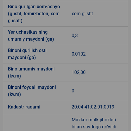
Bino qurilgan xom-ashyo
(g`isht, temir-beton, xom
xom g'isht
g`isht.)
Yer uchastkasining
0,3
umumiy maydoni (ga)
Binoni qurilish osti
0,0102
maydoni (ga)
Bino umumiy maydoni
102,00
(kv.m)
Binoni foydali maydoni
0
(kv.m)
Kadastr raqami
20:04:41:02:01:0919
Mazkur mulk jihozlari
bilan savdoga qo'yildi.