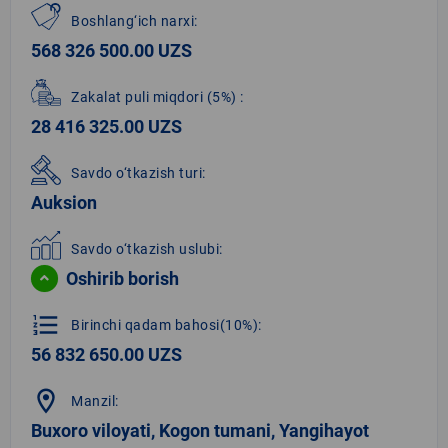
Boshlang‘ich narxi:
568 326 500.00 UZS
Zakalat puli miqdori
(5%)
:
28 416 325.00 UZS
Savdo o‘tkazish turi:
Auksion
Savdo o‘tkazish uslubi:
Oshirib borish
format_list_numbered
Birinchi qadam bahosi(10%):
56 832 650.00 UZS
location_on
Manzil:
Buxoro viloyati, Kogon tumani, Yangihayot