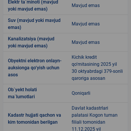
Elektr ta`minoti (mavjud
Mavjud emas
yoki mavjud emas)
Suv (mavjud yoki mavjud
Mavjud emas
emas)
Kanalizatsiya (mavjud
Mavjud emas
yoki mavjud emas)
Kichik kredit
Obyektni elektron onlayn-
qo'mitasining 2025 yil
auksionga qo‘yish uchun
30 oktyabrdagi 379-sonli
asos
qaroriga asosan
Ob`yekt holati
Qoniqarli
ma`lumotlari
Davlat kadastrlari
Kadastr hujjati qachon va
palatasi Kogon tuman
kim tomonidan berilgan
filiali tomonidan
11.12.2025 yil