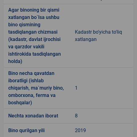
Agar binoning bir qismi
xatlangan bo`lsa ushbu
bino qismining
tasdiqlangan chizmasi
Kadastr bo'yicha to'liq
(kadastr, davlat ijrochisi
xatlangan
va qarzdor vakili
ishtirokida tasdiqlangan
holda)
Bino necha qavatdan
iboratligi (ishlab
chiqarish, ma`muriy bino,
1
omborxona, ferma va
boshqalar)
Nechta xonadan iborat
8
Bino qurilgan yili
2019