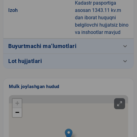
Kadastr pasportiga
Izoh
asosan 1343.11 kv.m
dan iborat huquqni
belgilovchi hujjatsiz bino
va inshootlar mavjud
keyboard_arrow_down
Buyurtmachi ma’lumotlari
keyboard_arrow_down
Lot hujjatlari
Mulk joylashgan hudud
+
−