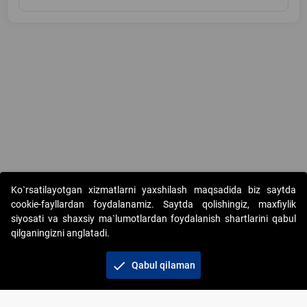
Copyright © 2017-2026. "Elektron onlayn-auksionlarni tashkil etish"
Ko`rsatilayotgan xizmatlarni yaxshilash maqsadida biz saytda
AJ. Barcha huquqlar himoyalangan
cookie-fayllardan foydalanamiz. Saytda qolishingiz, maxfiylik
siyosati va shaxsiy ma`lumotlardan foydalanish shartlarini qabul
qilganingizni anglatadi.
check
Qabul qilaman
+998 71 202-21-11