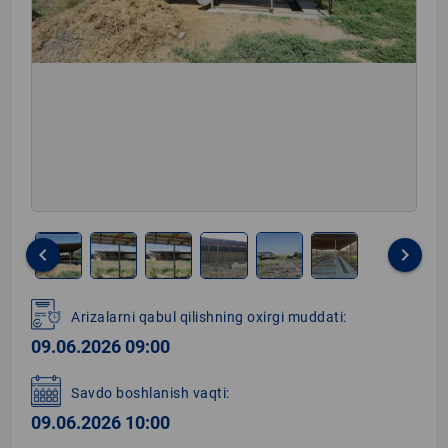
keyboard_arrow_left
keyboard_arrow_right
Item
1
Arizalarni qabul qilishning oxirgi muddati:
of
09.06.2026 09:00
6
Savdo boshlanish vaqti:
09.06.2026 10:00