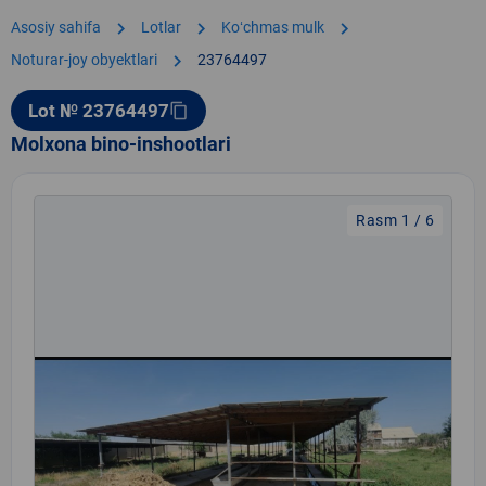
chevron_right
chevron_right
chevron_right
Asosiy sahifa
Lotlar
Koʻchmas mulk
chevron_right
Noturar-joy obyektlari
23764497
Lot № 23764497
content_copy
Molxona bino-inshootlari
Rasm 1 / 6