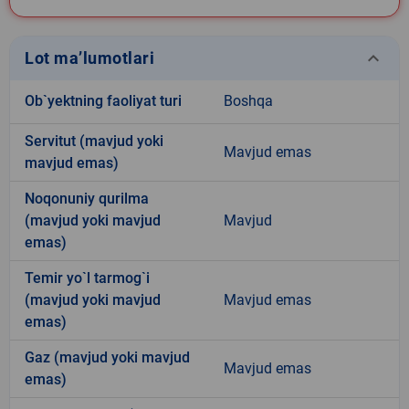
keyboard_arrow_down
Lot ma’lumotlari
Ob`yektning faoliyat turi
Boshqa
Servitut (mavjud yoki
Mavjud emas
mavjud emas)
Noqonuniy qurilma
(mavjud yoki mavjud
Mavjud
emas)
Temir yo`l tarmog`i
(mavjud yoki mavjud
Mavjud emas
emas)
Gaz (mavjud yoki mavjud
Mavjud emas
emas)