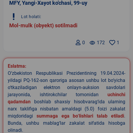
MFY, Yangi-Xayot ko'chasi, 99-uy
priority_high
Lot holati:
Mol-mulk (obyekt) sotilmadi
0
remove_red_eye
172
1
Eslatma:
O‘zbekiston Respublikasi Prezidentining 19.04.2024-
yildagi PQ-162-son qaroriga asosan ushbu lot bo‘yicha
o‘tkaziladigan elektron onlayn-auksion savdolari
jarayonida, ishtirokchilar tomonidan
uchinchi
qadamdan
boshlab shaxsiy hisobvarag‘ida ularning
narx taklifiga nisbatan amaldagi (5.0) foizi zakalat
miqdoridagi
summaga ega bo‘lishlari talab etiladi
.
Bunda, ushbu mablag‘lar zakalat sifatida hisobga
olinadi.