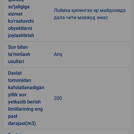
xo‘jaligiga
Лойиха қилинган ер майдонида
xizmat
дала чети мавжуд эмас
ko‘rsatuvchi
obyektlarni
joylashtirish
Suv bilan
ta’minlash
Ariq
usullari
Davlat
tomonidan
kafolatlanadigan
yillik suv
200
yetkazib berish
limitlarining eng
past
darajasi(m3)