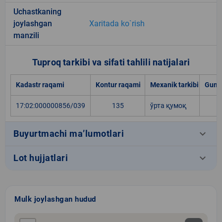
Uchastkaning
joylashgan
Xaritada ko`rish
manzili
Tuproq tarkibi va sifati tahlili natijalari
Kadastr raqami
Kontur raqami
Mexanik tarkibi
Gumu
17:02:000000856/039
135
ўрта қумоқ
keyboard_arrow_down
Buyurtmachi ma’lumotlari
keyboard_arrow_down
Lot hujjatlari
Mulk joylashgan hudud