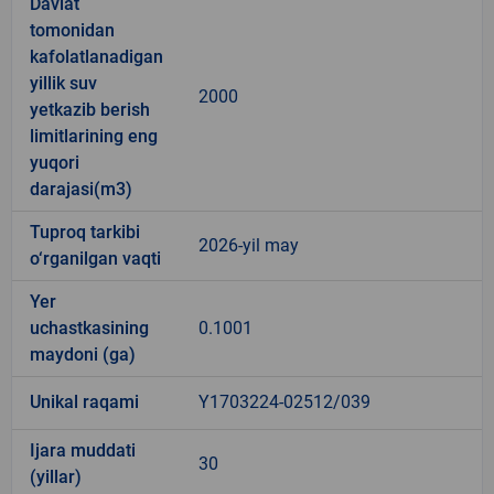
Davlat
tomonidan
kafolatlanadigan
yillik suv
2000
yetkazib berish
limitlarining eng
yuqori
darajasi(m3)
Tuproq tarkibi
2026-yil may
o‘rganilgan vaqti
Yer
uchastkasining
0.1001
maydoni (ga)
Unikal raqami
Y1703224-02512/039
Ijara muddati
30
(yillar)