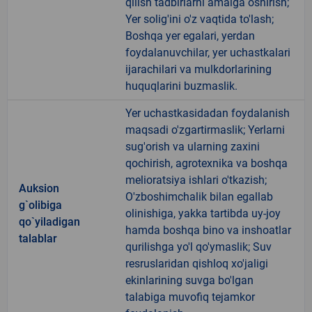
qilish tadbirlarni amalga oshirish;
Yer solig'ini o'z vaqtida to'lash;
Boshqa yer egalari, yerdan
foydalanuvchilar, yer uchastkalari
ijarachilari va mulkdorlarining
huquqlarini buzmaslik.
Yer uchastkasidadan foydalanish
maqsadi o'zgartirmaslik; Yerlarni
sug'orish va ularning zaxini
qochirish, agrotexnika va boshqa
melioratsiya ishlari o'tkazish;
Auksion
O'zboshimchalik bilan egallab
g`olibiga
olinishiga, yakka tartibda uy-joy
qo`yiladigan
hamda boshqa bino va inshoatlar
talablar
qurilishga yo'l qo'ymaslik; Suv
resruslaridan qishloq xo'jaligi
ekinlarining suvga bo'lgan
talabiga muvofiq tejamkor