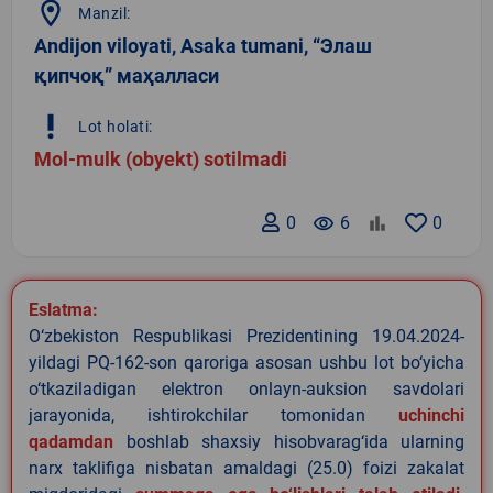
location_on
Manzil:
Andijon viloyati, Asaka tumani, “Элаш
қипчоқ” маҳалласи
priority_high
Lot holati:
Mol-mulk (obyekt) sotilmadi
0
remove_red_eye
6
0
Eslatma:
O‘zbekiston Respublikasi Prezidentining 19.04.2024-
yildagi PQ-162-son qaroriga asosan ushbu lot bo‘yicha
o‘tkaziladigan elektron onlayn-auksion savdolari
jarayonida, ishtirokchilar tomonidan
uchinchi
qadamdan
boshlab shaxsiy hisobvarag‘ida ularning
narx taklifiga nisbatan amaldagi (25.0) foizi zakalat