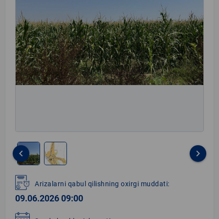
keyboard_arrow_left
keyboard_arrow_right
Item
1
Arizalarni qabul qilishning oxirgi muddati:
of
09.06.2026 09:00
2