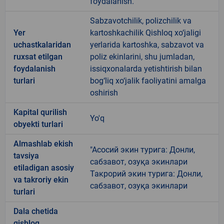
foydalanish.
Sabzavotchilik, polizchilik va
Yer
kartoshkachilik Qishloq xo‘jaligi
uchastkalaridan
yerlarida kartoshka, sabzavot va
ruxsat etilgan
poliz ekinlarini, shu jumladan,
foydalanish
issiqxonalarda yetishtirish bilan
turlari
bog‘liq xo‘jalik faoliyatini amalga
oshirish
Kapital qurilish
Yo'q
obyekti turlari
Almashlab ekish
"Асосий экин турига: Донли,
tavsiya
сабзавот, озуқа экинлари
etiladigan asosiy
Такрорий экин турига: Донли,
va takroriy ekin
сабзавот, озуқа экинлари
turlari
Dala chetida
qishloq