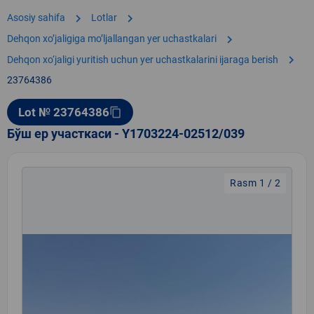
chevron_right
chevron_right
Asosiy sahifa
Lotlar
chevron_right
Dehqon xoʼjaligiga moʼljallangan yer uchastkalari
chevron_right
Dehqon xo‘jaligi yuritish uchun yer uchastkalarini ijaraga berish
23764386
Lot № 23764386
content_copy
Бўш ер участкаси - Y1703224-02512/039
Rasm 1 / 2