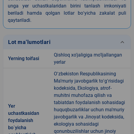
unga yer uchastkalaridan birini tanlash imkoniyati
beriladi hamda qolgan lotlar boʻyicha zakalat puli
qaytariladi.
keyboard_arrow_down
Lot ma’lumotlari
Qishloq xo'jaligiga mo'ljallangan
Yerning toifasi
yerlar
Oʻzbekiston Respublikasining
Maʼmuriy javobgarlik toʻgʻrisidagi
kodeksida, Ekologiya, atrof-
muhitni muhofaza qilish va
tabiatdan foydalanish sohasidagi
Yer
huquqbuzarliklar uchun maʼmuriy
uchastkasidan
javobgarlik va Jinoyat kodeksida,
foydalanish
ekologiya sohasidagi
bo`yicha
qonunbuzilishlar uchun jinoiy