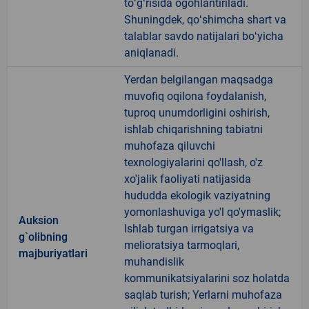
toʻgʻrisida ogohlantiriladi.
Shuningdek, qoʻshimcha shart va
talablar savdo natijalari boʻyicha
aniqlanadi.
Yerdan belgilangan maqsadga
muvofiq oqilona foydalanish,
tuproq unumdorligini oshirish,
ishlab chiqarishning tabiatni
muhofaza qiluvchi
texnologiyalarini qo'llash, o'z
xo'jalik faoliyati natijasida
hududda ekologik vaziyatning
yomonlashuviga yo'l qo'ymaslik;
Auksion
Ishlab turgan irrigatsiya va
g`olibning
melioratsiya tarmoqlari,
majburiyatlari
muhandislik
kommunikatsiyalarini soz holatda
saqlab turish; Yerlarni muhofaza