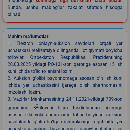
miqdoridagi
summaga ega bo‘lishlari talab etiladi
.
Bunda, ushbu mablag‘lar zakalat sifatida hisobga
olinadi.
Muhim ma’lumotlar:
1. Elektron onlayn-auksion savdolari orqali yer
uchastkasi realizatsiya qilinganda, lot qiymati bo‘yicha
to‘lovlar O‘zbekiston Respublikasi Prezidentining
28.03.2025 yildagi PQ-131-son qaroriga asosan 15 ish
kuni ichida to‘liq to‘lanishi lozim.
2. Auksion gʻolibi bayonnomaga asosan oʻn ish kuni
ichida yer uchastkasini ijaraga olish shartnomasini
imzolashi lozim.
3. Vazirlar Mahkamasining 24.11.2021-yildagi 709-son
2
qarorining 3
-ilovasi bilan tasdiqlangan nizomga
asosan ikki yoki undan ortiq lotlar boʻyicha auksion
savdolarida gʻolib boʻlgan ishtirokchiga faqat bitta yer
uchastkasi uchun bayonnoma rasmiylashtiriladi va