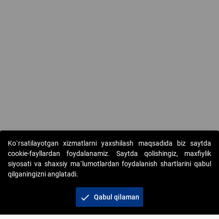
Ko`rsatilayotgan xizmatlarni yaxshilash maqsadida biz saytda
cookie-fayllardan foydalanamiz. Saytda qolishingiz, maxfiylik
siyosati va shaxsiy ma`lumotlardan foydalanish shartlarini qabul
qilganingizni anglatadi.
Copyright © 2017-2026. "Elektron onlayn-auksionlarni
tashkil etish" AJ. Barcha huquqlar himoyalangan
check
Qabul qilaman