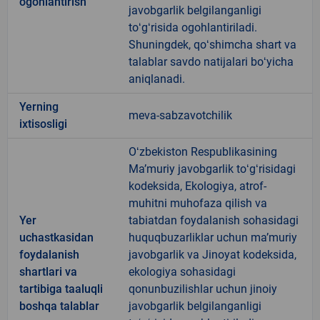
ogohlantirish
javobgarlik belgilanganligi
toʻgʻrisida ogohlantiriladi.
Shuningdek, qoʻshimcha shart va
talablar savdo natijalari boʻyicha
aniqlanadi.
Yerning
meva-sabzavotchilik
ixtisosligi
Oʻzbekiston Respublikasining
Maʼmuriy javobgarlik toʻgʻrisidagi
kodeksida, Ekologiya, atrof-
muhitni muhofaza qilish va
Yer
tabiatdan foydalanish sohasidagi
uchastkasidan
huquqbuzarliklar uchun maʼmuriy
foydalanish
javobgarlik va Jinoyat kodeksida,
shartlari va
ekologiya sohasidagi
tartibiga taaluqli
qonunbuzilishlar uchun jinoiy
boshqa talablar
javobgarlik belgilanganligi