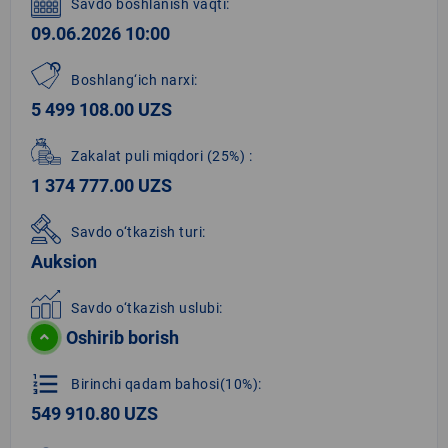
Savdo boshlanish vaqti:
09.06.2026 10:00
Boshlang‘ich narxi:
5 499 108.00 UZS
Zakalat puli miqdori
(25%)
:
1 374 777.00 UZS
Savdo o‘tkazish turi:
Auksion
Savdo o‘tkazish uslubi:
Oshirib borish
format_list_numbered
Birinchi qadam bahosi(10%):
549 910.80 UZS