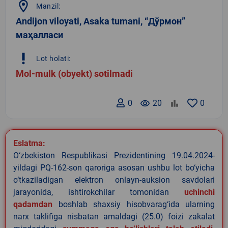
location_on
Manzil:
Andijon viloyati, Asaka tumani, “Дўрмон”
маҳалласи
priority_high
Lot holati:
Mol-mulk (obyekt) sotilmadi
0
remove_red_eye
20
0
Eslatma:
O‘zbekiston Respublikasi Prezidentining 19.04.2024-
yildagi PQ-162-son qaroriga asosan ushbu lot bo‘yicha
o‘tkaziladigan elektron onlayn-auksion savdolari
jarayonida, ishtirokchilar tomonidan
uchinchi
qadamdan
boshlab shaxsiy hisobvarag‘ida ularning
narx taklifiga nisbatan amaldagi (25.0) foizi zakalat