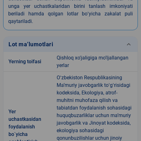
unga yer uchastkalaridan birini tanlash imkoniyati
beriladi hamda qolgan lotlar boʻyicha zakalat puli
qaytariladi.
keyboard_arrow_down
Lot ma’lumotlari
Qishloq xo'jaligiga mo'ljallangan
Yerning toifasi
yerlar
Oʻzbekiston Respublikasining
Maʼmuriy javobgarlik toʻgʻrisidagi
kodeksida, Ekologiya, atrof-
muhitni muhofaza qilish va
tabiatdan foydalanish sohasidagi
Yer
huquqbuzarliklar uchun maʼmuriy
uchastkasidan
javobgarlik va Jinoyat kodeksida,
foydalanish
ekologiya sohasidagi
bo`yicha
qonunbuzilishlar uchun jinoiy