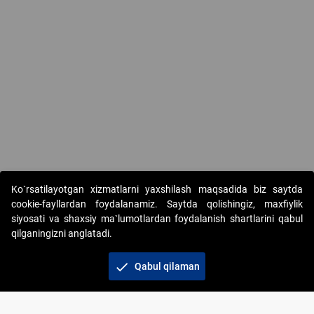
Ko`rsatilayotgan xizmatlarni yaxshilash maqsadida biz saytda
cookie-fayllardan foydalanamiz. Saytda qolishingiz, maxfiylik
siyosati va shaxsiy ma`lumotlardan foydalanish shartlarini qabul
qilganingizni anglatadi.
Copyright © 2017-2026. "Elektron onlayn-auksionlarni
tashkil etish" AJ. Barcha huquqlar himoyalangan
check
Qabul qilaman