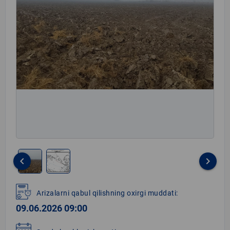
keyboard_arrow_left
keyboard_arrow_right
Item
1
Arizalarni qabul qilishning oxirgi muddati:
of
09.06.2026 09:00
2