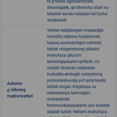
toʻgʻrisida ogohlantiriladi.
Shuningdek, qoʻshimcha shart va
talablar savdo natijalari boʻyicha
aniqlanadi.
Yerdan belgilangan maqsadga
muvofiq oqilona foydalanish,
tuproq unumdorligini oshirish,
ishlab chiqarishning tabiatni
muhofaza qiluvchi
texnologiyalarini qo'llash, o'z
xo'jalik faoliyati natijasida
hududda ekologik vaziyatning
yomonlashuviga yo'l qo'ymaslik;
Auksion
Ishlab turgan irrigatsiya va
g`olibning
melioratsiya tarmoqlari,
majburiyatlari
muhandislik
kommunikatsiyalarini soz holatda
saqlab turish; Yerlarni muhofaza