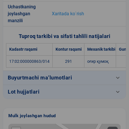
Uchastkaning
joylashgan
Xaritada ko`rish
manzili
Tuproq tarkibi va sifati tahlili natijalari
Kadastr raqami
Kontur raqami
Mexanik tarkibi
Gumu
17:02:000000863/014
291
оғир қумоқ
keyboard_arrow_down
Buyurtmachi ma’lumotlari
keyboard_arrow_down
Lot hujjatlari
Mulk joylashgan hudud