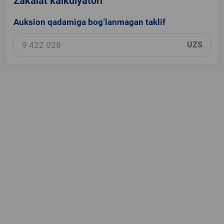
Zakalat kalkulyatori
Auksion qadamiga bog‘lanmagan taklif
UZS