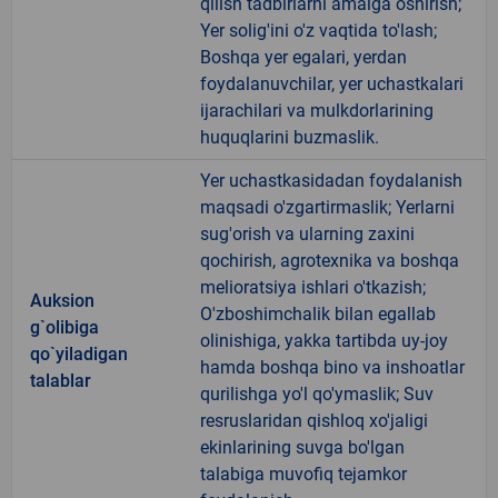
qilish tadbirlarni amalga oshirish;
Yer solig'ini o'z vaqtida to'lash;
Boshqa yer egalari, yerdan
foydalanuvchilar, yer uchastkalari
ijarachilari va mulkdorlarining
huquqlarini buzmaslik.
Yer uchastkasidadan foydalanish
maqsadi o'zgartirmaslik; Yerlarni
sug'orish va ularning zaxini
qochirish, agrotexnika va boshqa
melioratsiya ishlari o'tkazish;
Auksion
O'zboshimchalik bilan egallab
g`olibiga
olinishiga, yakka tartibda uy-joy
qo`yiladigan
hamda boshqa bino va inshoatlar
talablar
qurilishga yo'l qo'ymaslik; Suv
resruslaridan qishloq xo'jaligi
ekinlarining suvga bo'lgan
talabiga muvofiq tejamkor