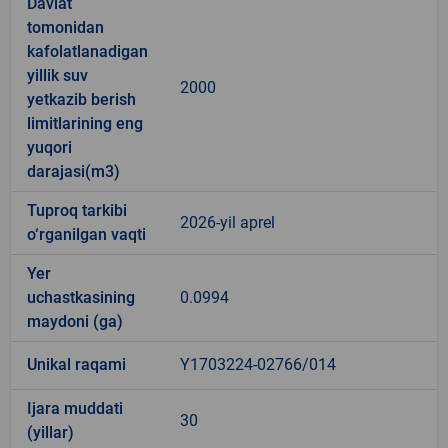
Davlat
tomonidan
kafolatlanadigan
yillik suv
2000
yetkazib berish
limitlarining eng
yuqori
darajasi(m3)
Tuproq tarkibi
2026-yil aprel
o‘rganilgan vaqti
Yer
uchastkasining
0.0994
maydoni (ga)
Unikal raqami
Y1703224-02766/014
Ijara muddati
30
(yillar)