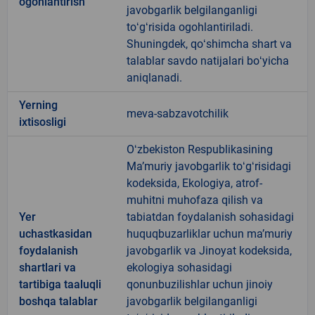
ogohlantirish
javobgarlik belgilanganligi
toʻgʻrisida ogohlantiriladi.
Shuningdek, qoʻshimcha shart va
talablar savdo natijalari boʻyicha
aniqlanadi.
Yerning
meva-sabzavotchilik
ixtisosligi
Oʻzbekiston Respublikasining
Maʼmuriy javobgarlik toʻgʻrisidagi
kodeksida, Ekologiya, atrof-
muhitni muhofaza qilish va
Yer
tabiatdan foydalanish sohasidagi
uchastkasidan
huquqbuzarliklar uchun maʼmuriy
foydalanish
javobgarlik va Jinoyat kodeksida,
shartlari va
ekologiya sohasidagi
tartibiga taaluqli
qonunbuzilishlar uchun jinoiy
boshqa talablar
javobgarlik belgilanganligi