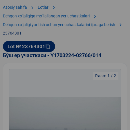
chevron_right
chevron_right
Asosiy sahifa
Lotlar
chevron_right
Dehqon xoʼjaligiga moʼljallangan yer uchastkalari
chevron_right
Dehqon xo‘jaligi yuritish uchun yer uchastkalarini ijaraga berish
23764301
Lot № 23764301
content_copy
Бўш ер участкаси - Y1703224-02766/014
Rasm 1 / 2