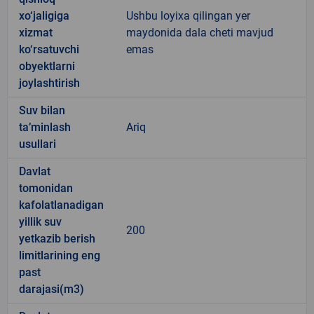
xo‘jaligiga
Ushbu loyixa qilingan yer
xizmat
maydonida dala cheti mavjud
ko‘rsatuvchi
emas
obyektlarni
joylashtirish
Suv bilan
ta’minlash
Ariq
usullari
Davlat
tomonidan
kafolatlanadigan
yillik suv
200
yetkazib berish
limitlarining eng
past
darajasi(m3)