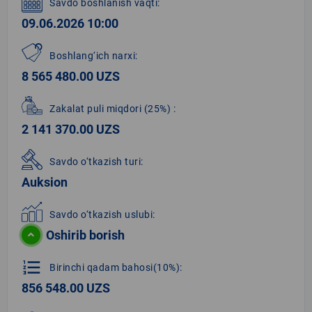
Savdo boshlanish vaqti:
09.06.2026 10:00
Boshlang‘ich narxi:
8 565 480.00 UZS
Zakalat puli miqdori
(25%)
:
2 141 370.00 UZS
Savdo o‘tkazish turi:
Auksion
Savdo o‘tkazish uslubi:
Oshirib borish
format_list_numbered
Birinchi qadam bahosi(10%):
856 548.00 UZS