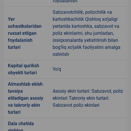
foydalanish.
Sabzavotchilik, polizchilik va
Yer
kartoshkachilik Qishloq xo‘jaligi
uchastkalaridan
yerlarida kartoshka, sabzavot va
ruxsat etilgan
poliz ekinlarini, shu jumladan,
foydalanish
issiqxonalarda yetishtirish bilan
turlari
bog‘liq xo‘jalik faoliyatini amalga
oshirish
Kapital qurilish
Yo'q
obyekti turlari
Almashlab ekish
tavsiya
Asosiy ekin turlari: Sabzavot, poliz
etiladigan asosiy
ekinlari Takroriy ekin turlari:
va takroriy ekin
Sabzavot poliz ekinlari
turlari
Dala chetida
qishloq