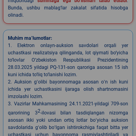
miqdoridagi
summaga ega bo‘lishlari talab etiladi
.
Bunda, ushbu mablag‘lar zakalat sifatida hisobga
olinadi.
Muhim ma’lumotlar:
1. Elektron onlayn-auksion savdolari orqali yer
uchastkasi realizatsiya qilinganda, lot qiymati bo‘yicha
to‘lovlar O‘zbekiston Respublikasi Prezidentining
28.03.2025 yildagi PQ-131-son qaroriga asosan 15 ish
kuni ichida to‘liq to‘lanishi lozim.
2. Auksion gʻolibi bayonnomaga asosan oʻn ish kuni
ichida yer uchastkasini ijaraga olish shartnomasini
imzolashi lozim.
3. Vazirlar Mahkamasining 24.11.2021-yildagi 709-son
2
qarorining 3
-ilovasi bilan tasdiqlangan nizomga
asosan ikki yoki undan ortiq lotlar boʻyicha auksion
savdolarida gʻolib boʻlgan ishtirokchiga faqat bitta yer
uchastkasi uchun bayonnoma rasmiylashtiriladi va