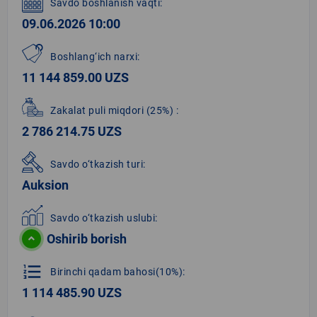
Savdo boshlanish vaqti:
09.06.2026 10:00
Boshlang‘ich narxi:
11 144 859.00 UZS
Zakalat puli miqdori
(25%)
:
2 786 214.75 UZS
Savdo o‘tkazish turi:
Auksion
Savdo o‘tkazish uslubi:
Oshirib borish
format_list_numbered
Birinchi qadam bahosi(10%):
1 114 485.90 UZS