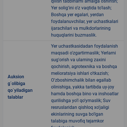
qilish tadbirlarni amalga oshirish;
Yer solig'ini o'z vaqtida to'lash;
Boshqa yer egalari, yerdan
foydalanuvchilar, yer uchastkalari
ijarachilari va mulkdorlarining
huquqlarini buzmaslik.
Yer uchastkasidadan foydalanish
maqsadi o'zgartirmaslik; Yerlarni
sug'orish va ularning zaxini
qochirish, agrotexnika va boshqa
melioratsiya ishlari o'tkazish;
Auksion
O'zboshimchalik bilan egallab
g`olibiga
olinishiga, yakka tartibda uy-joy
qo`yiladigan
hamda boshqa bino va inshoatlar
talablar
qurilishga yo'l qo'ymaslik; Suv
resruslaridan qishloq xo'jaligi
ekinlarining suvga bo'lgan
talabiga muvofiq tejamkor