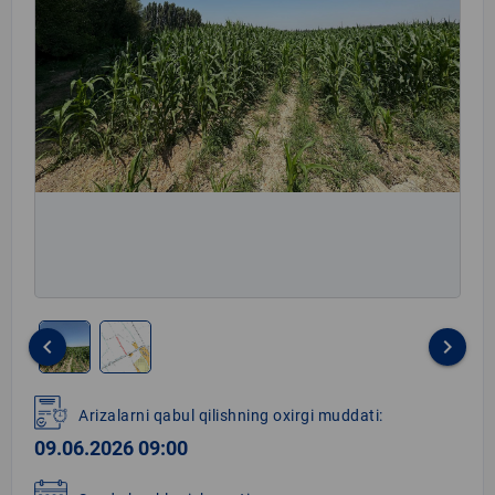
keyboard_arrow_left
keyboard_arrow_right
Item
1
Arizalarni qabul qilishning oxirgi muddati:
of
09.06.2026 09:00
2