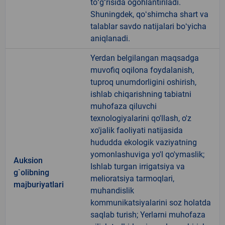
toʻgʻrisida ogohlantiriladi.
Shuningdek, qoʻshimcha shart va
talablar savdo natijalari boʻyicha
aniqlanadi.
Yerdan belgilangan maqsadga
muvofiq oqilona foydalanish,
tuproq unumdorligini oshirish,
ishlab chiqarishning tabiatni
muhofaza qiluvchi
texnologiyalarini qo'llash, o'z
xo'jalik faoliyati natijasida
hududda ekologik vaziyatning
yomonlashuviga yo'l qo'ymaslik;
Auksion
Ishlab turgan irrigatsiya va
g`olibning
melioratsiya tarmoqlari,
majburiyatlari
muhandislik
kommunikatsiyalarini soz holatda
saqlab turish; Yerlarni muhofaza