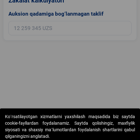
Zakalat kalkulyatori
Auksion qadamiga bog‘lanmagan taklif
Copyright © 2017-2026. "Elektron onlayn-auksionlarni tashkil etish"
Ko`rsatilayotgan xizmatlarni yaxshilash maqsadida biz saytda
AJ. Barcha huquqlar himoyalangan
cookie-fayllardan foydalanamiz. Saytda qolishingiz, maxfiylik
siyosati va shaxsiy ma`lumotlardan foydalanish shartlarini qabul
qilganingizni anglatadi.