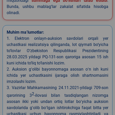
miqdoridagi
summaga ega bo‘lishlari talab etiladi
.
Bunda, ushbu mablag‘lar zakalat sifatida hisobga
olinadi.
Muhim ma’lumotlar:
1. Elektron onlayn-auksion savdolari orqali yer
uchastkasi realizatsiya qilinganda, lot qiymati bo‘yicha
to‘lovlar O‘zbekiston Respublikasi Prezidentining
28.03.2025 yildagi PQ-131-son qaroriga asosan 15 ish
kuni ichida to‘liq to‘lanishi lozim.
2. Auksion gʻolibi bayonnomaga asosan oʻn ish kuni
ichida yer uchastkasini ijaraga olish shartnomasini
imzolashi lozim.
3. Vazirlar Mahkamasining 24.11.2021-yildagi 709-son
2
qarorining 3
-ilovasi bilan tasdiqlangan nizomga
asosan ikki yoki undan ortiq lotlar boʻyicha auksion
savdolarida gʻolib boʻlgan ishtirokchiga faqat bitta yer
uchastkasi uchun bayonnoma rasmiylashtiriladi va