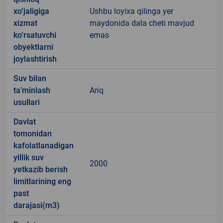
xo‘jaligiga
Ushbu loyixa qilinga yer
xizmat
maydonida dala cheti mavjud
ko‘rsatuvchi
emas
obyektlarni
joylashtirish
Suv bilan
ta’minlash
Ariq
usullari
Davlat
tomonidan
kafolatlanadigan
yillik suv
2000
yetkazib berish
limitlarining eng
past
darajasi(m3)