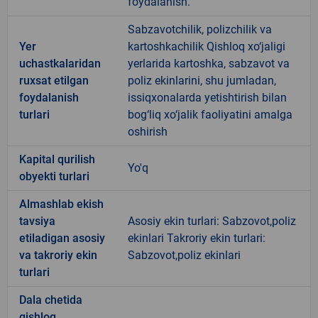
foydalanish.
Sabzavotchilik, polizchilik va
Yer
kartoshkachilik Qishloq xo‘jaligi
uchastkalaridan
yerlarida kartoshka, sabzavot va
ruxsat etilgan
poliz ekinlarini, shu jumladan,
foydalanish
issiqxonalarda yetishtirish bilan
turlari
bog‘liq xo‘jalik faoliyatini amalga
oshirish
Kapital qurilish
Yo'q
obyekti turlari
Almashlab ekish
tavsiya
Asosiy ekin turlari: Sabzovot,poliz
etiladigan asosiy
ekinlari Takroriy ekin turlari:
va takroriy ekin
Sabzovot,poliz ekinlari
turlari
Dala chetida
qishloq