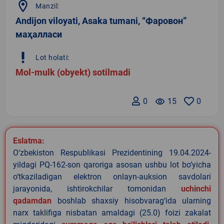
location_on
Manzil:
Andijon viloyati, Asaka tumani, “Фаровон”
маҳалласи
priority_high
Lot holati:
Mol-mulk (obyekt) sotilmadi
0
remove_red_eye
15
0
Eslatma:
O‘zbekiston Respublikasi Prezidentining 19.04.2024-
yildagi PQ-162-son qaroriga asosan ushbu lot bo‘yicha
o‘tkaziladigan elektron onlayn-auksion savdolari
jarayonida, ishtirokchilar tomonidan
uchinchi
qadamdan
boshlab shaxsiy hisobvarag‘ida ularning
narx taklifiga nisbatan amaldagi (25.0) foizi zakalat