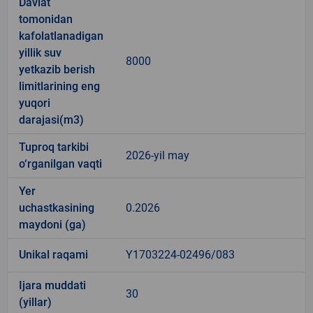
Davlat
tomonidan
kafolatlanadigan
yillik suv
8000
yetkazib berish
limitlarining eng
yuqori
darajasi(m3)
Tuproq tarkibi
2026-yil may
o‘rganilgan vaqti
Yer
uchastkasining
0.2026
maydoni (ga)
Unikal raqami
Y1703224-02496/083
Ijara muddati
30
(yillar)