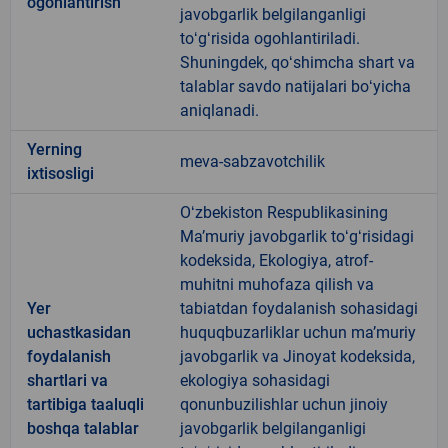
ogohlantirish
javobgarlik belgilanganligi
toʻgʻrisida ogohlantiriladi.
Shuningdek, qoʻshimcha shart va
talablar savdo natijalari boʻyicha
aniqlanadi.
Yerning
meva-sabzavotchilik
ixtisosligi
Oʻzbekiston Respublikasining
Maʼmuriy javobgarlik toʻgʻrisidagi
kodeksida, Ekologiya, atrof-
muhitni muhofaza qilish va
Yer
tabiatdan foydalanish sohasidagi
uchastkasidan
huquqbuzarliklar uchun maʼmuriy
foydalanish
javobgarlik va Jinoyat kodeksida,
shartlari va
ekologiya sohasidagi
tartibiga taaluqli
qonunbuzilishlar uchun jinoiy
boshqa talablar
javobgarlik belgilanganligi