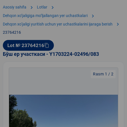
chevron_right
chevron_right
Asosiy sahifa
Lotlar
chevron_right
Dehqon xoʼjaligiga moʼljallangan yer uchastkalari
chevron_right
Dehqon xo‘jaligi yuritish uchun yer uchastkalarini ijaraga berish
23764216
Lot № 23764216
content_copy
Бўш ер участкаси - Y1703224-02496/083
Rasm 1 / 2