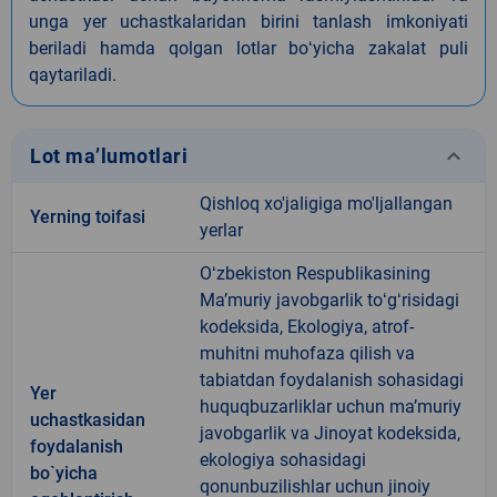
unga yer uchastkalaridan birini tanlash imkoniyati
beriladi hamda qolgan lotlar boʻyicha zakalat puli
qaytariladi.
keyboard_arrow_down
Lot ma’lumotlari
Qishloq xo'jaligiga mo'ljallangan
Yerning toifasi
yerlar
Oʻzbekiston Respublikasining
Maʼmuriy javobgarlik toʻgʻrisidagi
kodeksida, Ekologiya, atrof-
muhitni muhofaza qilish va
tabiatdan foydalanish sohasidagi
Yer
huquqbuzarliklar uchun maʼmuriy
uchastkasidan
javobgarlik va Jinoyat kodeksida,
foydalanish
ekologiya sohasidagi
bo`yicha
qonunbuzilishlar uchun jinoiy