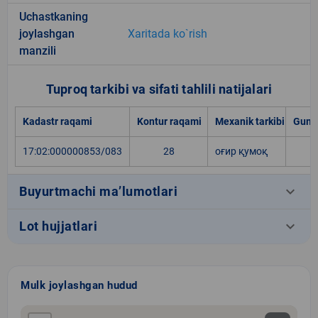
Uchastkaning
joylashgan
Xaritada ko`rish
manzili
Tuproq tarkibi va sifati tahlili natijalari
Kadastr raqami
Kontur raqami
Mexanik tarkibi
Gumu
17:02:000000853/083
28
оғир қумоқ
keyboard_arrow_down
Buyurtmachi ma’lumotlari
keyboard_arrow_down
Lot hujjatlari
Mulk joylashgan hudud