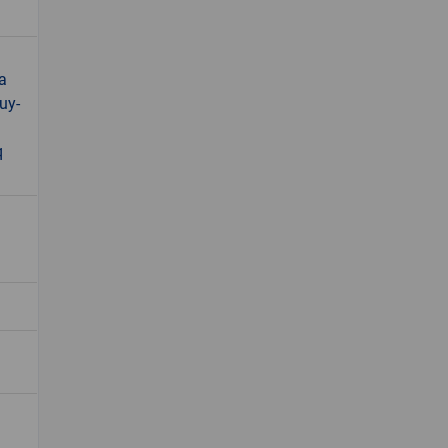
a
uy-
q