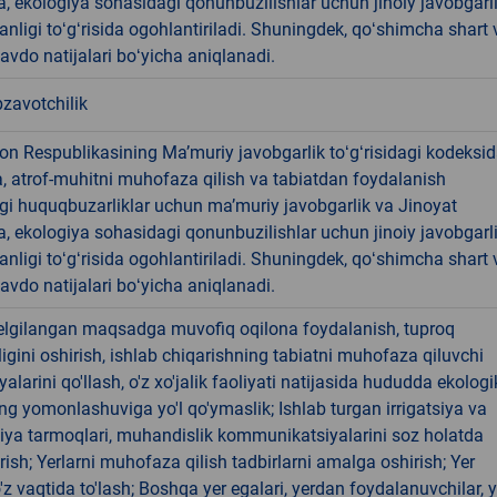
, ekologiya sohasidagi qonunbuzilishlar uchun jinoiy javobgarl
anligi toʻgʻrisida ogohlantiriladi. Shuningdek, qoʻshimcha shart 
savdo natijalari boʻyicha aniqlanadi.
zavotchilik
on Respublikasining Maʼmuriy javobgarlik toʻgʻrisidagi kodeksid
, atrof-muhitni muhofaza qilish va tabiatdan foydalanish
gi huquqbuzarliklar uchun maʼmuriy javobgarlik va Jinoyat
, ekologiya sohasidagi qonunbuzilishlar uchun jinoiy javobgarl
anligi toʻgʻrisida ogohlantiriladi. Shuningdek, qoʻshimcha shart 
savdo natijalari boʻyicha aniqlanadi.
elgilangan maqsadga muvofiq oqilona foydalanish, tuproq
gini oshirish, ishlab chiqarishning tabiatni muhofaza qiluvchi
yalarini qo'llash, o'z xo'jalik faoliyati natijasida hududda ekologi
ng yomonlashuviga yo'l qo'ymaslik; Ishlab turgan irrigatsiya va
iya tarmoqlari, muhandislik kommunikatsiyalarini soz holatda
rish; Yerlarni muhofaza qilish tadbirlarni amalga oshirish; Yer
 o'z vaqtida to'lash; Boshqa yer egalari, yerdan foydalanuvchilar, y