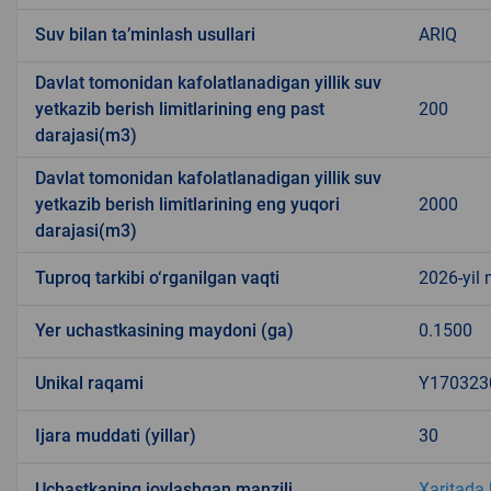
Suv bilan ta’minlash usullari
ARIQ
Davlat tomonidan kafolatlanadigan yillik suv
yetkazib berish limitlarining eng past
200
darajasi(m3)
Davlat tomonidan kafolatlanadigan yillik suv
yetkazib berish limitlarining eng yuqori
2000
darajasi(m3)
Tuproq tarkibi o‘rganilgan vaqti
2026-yil
Yer uchastkasining maydoni (ga)
0.1500
Unikal raqami
Y170323
Ijara muddati (yillar)
30
Uchastkaning joylashgan manzili
Xaritada 