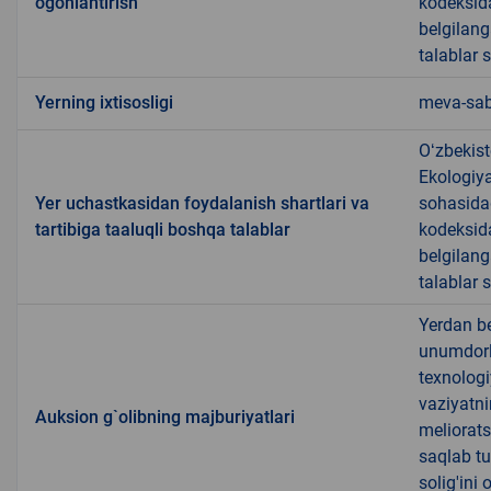
ogohlantirish
kodeksida
belgilang
talablar 
Yerning ixtisosligi
meva-sab
Oʻzbekist
Ekologiya
Yer uchastkasidan foydalanish shartlari va
sohasida
tartibiga taaluqli boshqa talablar
kodeksida
belgilang
talablar 
Yerdan b
unumdorli
texnologi
vaziyatni
Auksion g`olibning majburiyatlari
meliorats
saqlab tu
solig'ini