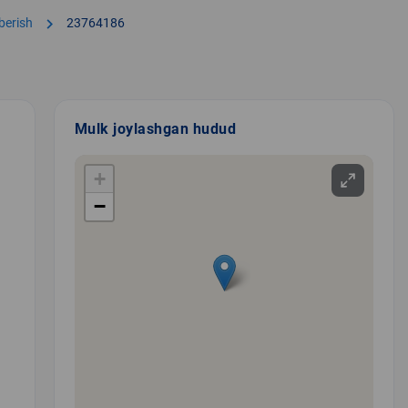
chevron_right
 berish
23764186
Mulk joylashgan hudud
+
−