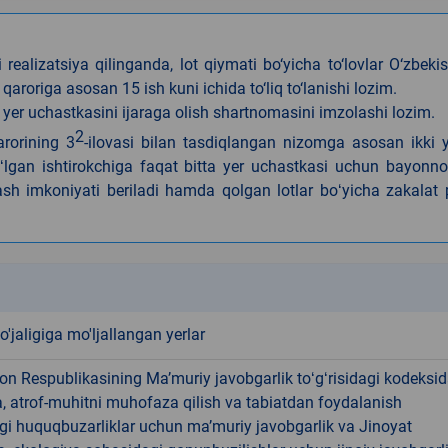
realizatsiya qilinganda, lot qiymati bo‘yicha to‘lovlar O‘zbeki
aroriga asosan 15 ish kuni ichida to‘liq to‘lanishi lozim.
yer uchastkasini ijaraga olish shartnomasini imzolashi lozim.
2
rorining 3
-ilovasi bilan tasdiqlangan nizomga asosan ikki 
boʻlgan ishtirokchiga faqat bitta yer uchastkasi uchun bayon
lash imkoniyati beriladi hamda qolgan lotlar boʻyicha zakalat 
k
o'jaligiga mo'ljallangan yerlar
on Respublikasining Maʼmuriy javobgarlik toʻgʻrisidagi kodeksid
, atrof-muhitni muhofaza qilish va tabiatdan foydalanish
gi huquqbuzarliklar uchun maʼmuriy javobgarlik va Jinoyat