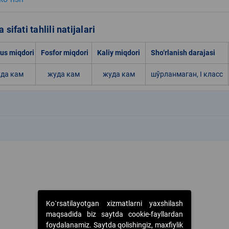
 sifati tahlili natijalari
s miqdori
Fosfor miqdori
Kaliy miqdori
Sho‘rlanish darajasi
да кам
жуда кам
жуда кам
шўрланмаган, I класс
k
k
Ko`rsatilayotgan xizmatlarni yaxshilash
maqsadida biz saytda cookie-fayllardan
foydalanamiz. Saytda qolishingiz, maxfiylik