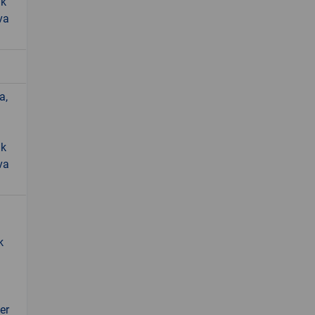
ik
va
a,
ik
va
k
er