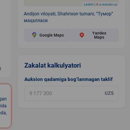
Leaflet
| ©
e-auksion.uz
Andijon viloyati, Shahrixon tumani, “Тумор”
маҳалласи
Yandex
Google Maps
Maps
Zakalat kalkulyatori
0
Auksion qadamiga bog‘lanmagan taklif
UZS
igan
ida
nda,