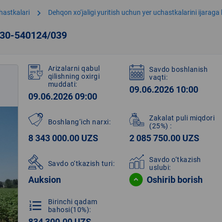
chevron_right
hastkalari
Dehqon xo‘jaligi yuritish uchun yer uchastkalarini ijaraga
230-540124/039
Arizalarni qabul
Savdo boshlanish
qilishning oxirgi
vaqti:
muddati:
09.06.2026 10:00
09.06.2026 09:00
Zakalat puli miqdori
Boshlang‘ich narxi:
(25%)
:
8 343 000.00 UZS
2 085 750.00 UZS
Savdo o‘tkazish
Savdo o‘tkazish turi:
uslubi:
Auksion
Oshirib borish
Birinchi qadam
format_list_numbered
bahosi(10%):
834 300.00 UZS