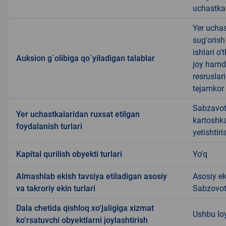
uchastkal
Yer uchas
sug'orish
ishlari o
Auksion g`olibiga qo`yiladigan talablar
joy hamda
resruslar
tejamkor 
Sabzavotc
Yer uchastkalaridan ruxsat etilgan
kartoshka
foydalanish turlari
yetishtiri
Kapital qurilish obyekti turlari
Yo'q
Almashlab ekish tavsiya etiladigan asosiy
Asosiy eki
va takroriy ekin turlari
Sabzovot,
Dala chetida qishloq xo‘jaligiga xizmat
Ushbu lo
ko‘rsatuvchi obyektlarni joylashtirish