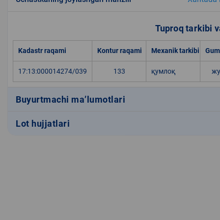
Tuproq tarkibi va
Kadastr raqami
Kontur raqami
Mexanik tarkibi
Gumu
17:13:000014274/039
133
қумлоқ
жу
Buyurtmachi ma’lumotlari
Lot hujjatlari