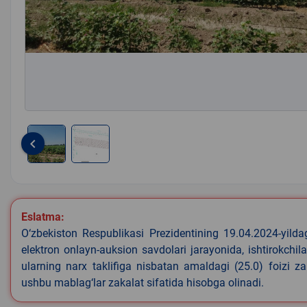
keyboard_arrow_left
Item
1
of
2
Eslatma:
O‘zbekiston Respublikasi Prezidentining 19.04.2024-yild
elektron onlayn-auksion savdolari jarayonida, ishtirokchi
ularning narx taklifiga nisbatan amaldagi (25.0) foizi z
ushbu mablag‘lar zakalat sifatida hisobga olinadi.