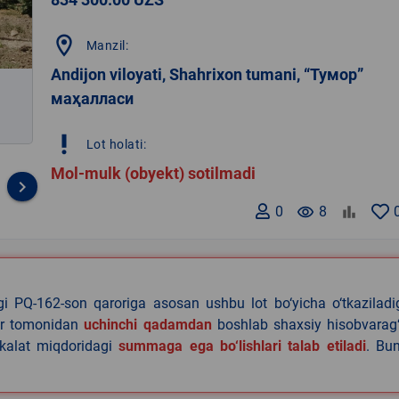
location_on
Manzil:
Andijon viloyati, Shahrixon tumani, “Тумор”
маҳалласи
priority_high
Lot holati:
Mol-mulk (obyekt) sotilmadi
keyboard_arrow_right
0
remove_red_eye
8
agi PQ-162-son qaroriga asosan ushbu lot bo‘yicha o‘tkazilad
lar tomonidan
uchinchi qadamdan
boshlab shaxsiy hisobvarag‘
akalat miqdoridagi
summaga ega bo‘lishlari talab etiladi
. Bu