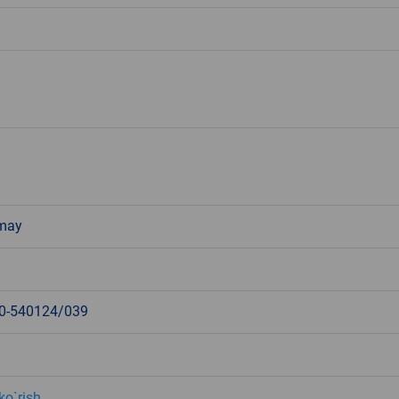
 may
0-540124/039
ko`rish