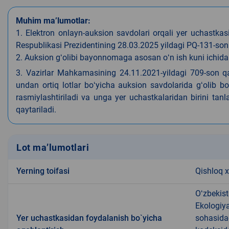
Muhim ma’lumotlar:
1. Elektron onlayn-auksion savdolari orqali yer uchastkasi 
Respublikasi Prezidentining 28.03.2025 yildagi PQ-131-son q
2. Auksion gʻolibi bayonnomaga asosan oʻn ish kuni ichida 
3. Vazirlar Mahkamasining 24.11.2021-yildagi 709-son qa
undan ortiq lotlar boʻyicha auksion savdolarida gʻolib 
rasmiylashtiriladi va unga yer uchastkalaridan birini tan
qaytariladi.
Lot ma’lumotlari
Yerning toifasi
Qishloq x
Oʻzbekist
Ekologiya
Yer uchastkasidan foydalanish bo`yicha
sohasida