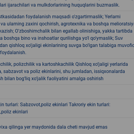
ari ijarachilari va mulkdorlarining huquqlarini buzmaslik.
tkasidadan foydalanish maqsadi o'zgartirmaslik; Yerlarni
 va ularning zaxini qochirish, agrotexnika va boshqa melioratsiy
'tkazish; O'zboshimchalik bilan egallab olinishiga, yakka tartibda 
 boshqa bino va inshoatlar qurilishga yo'l qo'ymaslik; Suv
idan qishloq xo'jaligi ekinlarining suvga bo'lgan talabiga muvofi
foydalanish.
hilik, polizchilik va kartoshkachilik Qishloq xo‘jaligi yerlarida
, sabzavot va poliz ekinlarini, shu jumladan, issiqxonalarda
sh bilan bog‘liq xo‘jalik faoliyatini amalga oshirish
n turlari: Sabzovot,poliz ekinlari Takroriy ekin turlari:
poliz ekinlari
yixa qilinga yer maydonida dala cheti mavjud emas