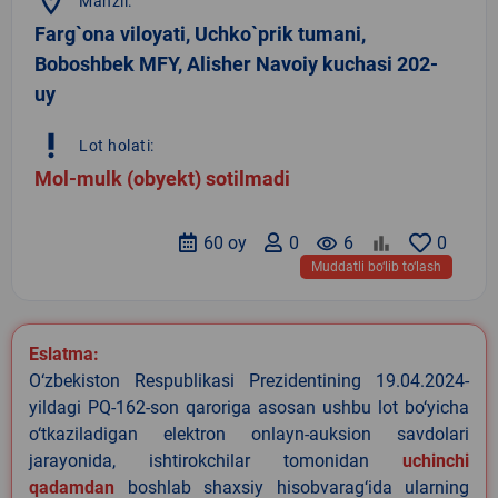
location_on
Manzil:
Farg`ona viloyati, Uchko`prik tumani,
Boboshbek MFY, Alisher Navoiy kuchasi 202-
uy
priority_high
Lot holati:
Mol-mulk (obyekt) sotilmadi
60 oy
0
remove_red_eye
6
0
Muddatli bo‘lib to‘lash
Eslatma:
O‘zbekiston Respublikasi Prezidentining 19.04.2024-
yildagi PQ-162-son qaroriga asosan ushbu lot bo‘yicha
o‘tkaziladigan elektron onlayn-auksion savdolari
jarayonida, ishtirokchilar tomonidan
uchinchi
qadamdan
boshlab shaxsiy hisobvarag‘ida ularning