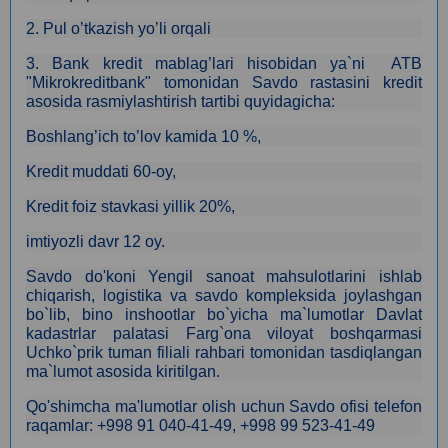
2. Pul o’tkazish yo’li orqali
3. Bank kredit mablag’lari hisobidan ya`ni ATB
"Mikrokreditbank" tomonidan Savdo rastasini kredit
asosida rasmiylashtirish tartibi quyidagicha:
Boshlang’ich to’lov kamida 10 %,
Kredit muddati 60-oy,
Kredit foiz stavkasi yillik 20%,
imtiyozli davr 12 oy.
Savdo do'koni Yengil sanoat mahsulotlarini ishlab
chiqarish, logistika va savdo kompleksida joylashgan
bo`lib, bino inshootlar bo`yicha ma`lumotlar Davlat
kadastrlar palatasi Farg`ona viloyat boshqarmasi
Uchko`prik tuman filiali rahbari tomonidan tasdiqlangan
ma`lumot asosida kiritilgan.
Qo'shimcha ma'lumotlar olish uchun Savdo ofisi telefon
raqamlar: +998 91 040-41-49, +998 99 523-41-49