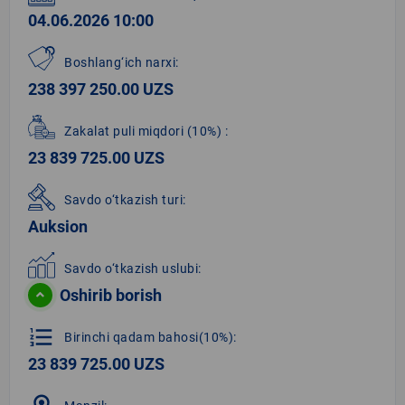
04.06.2026 10:00
Boshlang‘ich narxi:
238 397 250.00 UZS
Zakalat puli miqdori
(10%)
:
23 839 725.00 UZS
Savdo o‘tkazish turi:
Auksion
Savdo o‘tkazish uslubi:
Oshirib borish
format_list_numbered
Birinchi qadam bahosi(10%):
23 839 725.00 UZS