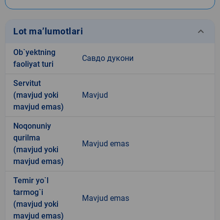
keyboard_arrow_down
Lot ma’lumotlari
Ob`yektning
Савдо дукони
faoliyat turi
Servitut
(mavjud yoki
Mavjud
mavjud emas)
Noqonuniy
qurilma
Mavjud emas
(mavjud yoki
mavjud emas)
Temir yo`l
tarmog`i
Mavjud emas
(mavjud yoki
mavjud emas)