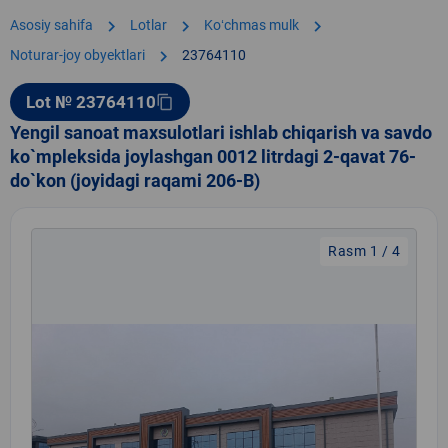
chevron_right
chevron_right
chevron_right
Asosiy sahifa
Lotlar
Koʻchmas mulk
chevron_right
Noturar-joy obyektlari
23764110
Lot № 23764110
content_copy
Yengil sanoat maxsulotlari ishlab chiqarish va savdo
ko`mpleksida joylashgan 0012 litrdagi 2-qavat 76-
do`kon (joyidagi raqami 206-B)
Rasm 1 / 4