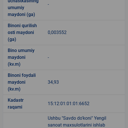
uchastkasining
-
umumiy
maydoni (ga)
Binoni qurilish
osti maydoni
0,003552
(ga)
Bino umumiy
maydoni
-
(kv.m)
Binoni foydali
maydoni
34,93
(kv.m)
Kadastr
15:12:01:01:01:6652
raqami
Ushbu "Savdo do'koni" Yengil
sanoat maxsulotlarini ishlab