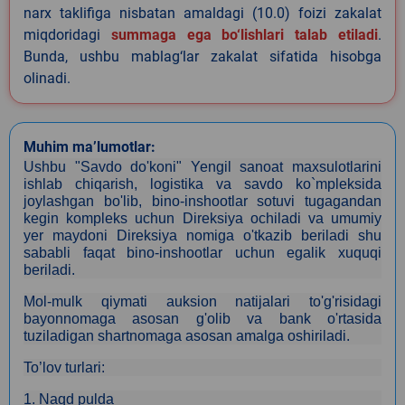
narx taklifiga nisbatan amaldagi (10.0) foizi zakalat
miqdoridagi
summaga ega bo‘lishlari talab etiladi
.
Bunda, ushbu mablag‘lar zakalat sifatida hisobga
olinadi.
Muhim ma’lumotlar:
Ushbu "Savdo do'koni" Yengil sanoat maxsulotlarini
ishlab chiqarish, logistika va savdo ko`mpleksida
joylashgan bo'lib, bino-inshootlar sotuvi tugagandan
kegin kompleks uchun Direksiya ochiladi va umumiy
yer maydoni Direksiya nomiga o'tkazib beriladi shu
sababli faqat bino-inshootlar uchun egalik xuquqi
beriladi.
Mol-mulk qiymati auksion natijalari to'g'risidagi
bayonnomaga asosan g'olib va bank o'rtasida
tuziladigan shartnomaga asosan amalga oshiriladi.
To’lov turlari:
1. Naqd pulda