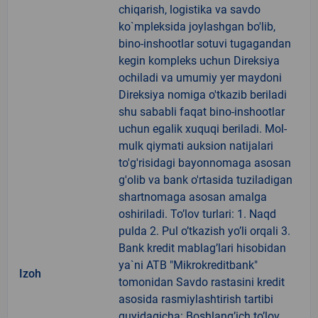
chiqarish, logistika va savdo
ko`mpleksida joylashgan bo'lib,
bino-inshootlar sotuvi tugagandan
kegin kompleks uchun Direksiya
ochiladi va umumiy yer maydoni
Direksiya nomiga o'tkazib beriladi
shu sababli faqat bino-inshootlar
uchun egalik xuquqi beriladi. Mol-
mulk qiymati auksion natijalari
to'g'risidagi bayonnomaga asosan
g'olib va bank o'rtasida tuziladigan
shartnomaga asosan amalga
oshiriladi. To’lov turlari: 1. Naqd
pulda 2. Pul o’tkazish yo’li orqali 3.
Bank kredit mablag’lari hisobidan
ya`ni ATB "Mikrokreditbank"
Izoh
tomonidan Savdo rastasini kredit
asosida rasmiylashtirish tartibi
quyidagicha: Boshlang’ich to’lov