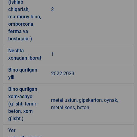
(ishlab
chiqarish,
2
ma`muriy bino,
omborxona,
ferma va
boshqalar)
Nechta
1
xonadan iborat
Bino qurilgan
2022-2023
yili
Bino qurilgan
xom-ashyo
metal ustun, gipskarton, oynak,
(g`isht, temir-
metal kons, beton
beton, xom
g`isht.)
Yer