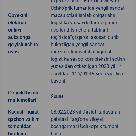
PQ-5127 sonli “Farg’ona viloyati
Uchko’prik tumanida yengil sanoat
Obyektni
maxsulotlari ishlab chiqarishni
elektron
logistika va savdo tarmoqlarini
onlayn-
rivojlantirish chora tabirlari
auksionga
tog’risida”gi qarori asosan qurib
qo‘yish uchun
bitkazilgan yengil sanoat
asos
maxsulotlari ishlab chiqarish,
logistika savdo ko'mpleksini sotish
yuzasidan o’tkazilgan 2023 yil 14
apreldagi 116/01-49 sonli yig’ilish
bayoni
Ob`yekt holati
Яхши
ma`lumotlari
Kadastr hujjati
08.02.2023 yil Davlat kadastrlari
qachon va kim
palatasi Farg'ona viloyati
tomonidan
boshqarmasi Uchko'prik tumani
berilgan
filiali