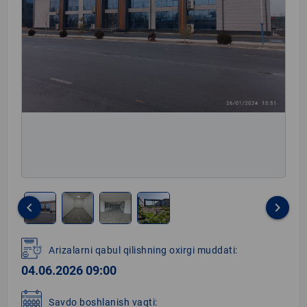
keyboard_arrow_left
keyboard_arrow_right
Item
1
Arizalarni qabul qilishning oxirgi muddati:
of
04.06.2026 09:00
4
Savdo boshlanish vaqti: