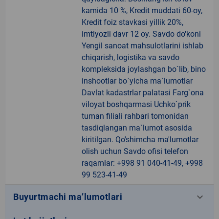
kamida 10 %, Kredit muddati 60-oy,
Kredit foiz stavkasi yillik 20%,
imtiyozli davr 12 oy. Savdo do'koni
Yengil sanoat mahsulotlarini ishlab
chiqarish, logistika va savdo
kompleksida joylashgan bo`lib, bino
inshootlar bo`yicha ma`lumotlar
Davlat kadastrlar palatasi Farg`ona
viloyat boshqarmasi Uchko`prik
tuman filiali rahbari tomonidan
tasdiqlangan ma`lumot asosida
kiritilgan. Qo'shimcha ma'lumotlar
olish uchun Savdo ofisi telefon
raqamlar: +998 91 040-41-49, +998
99 523-41-49
keyboard_arrow_down
Buyurtmachi ma’lumotlari