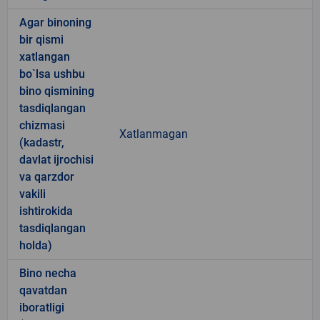
Agar binoning
bir qismi
xatlangan
bo`lsa ushbu
bino qismining
tasdiqlangan
chizmasi
Xatlanmagan
(kadastr,
davlat ijrochisi
va qarzdor
vakili
ishtirokida
tasdiqlangan
holda)
Bino necha
qavatdan
iboratligi