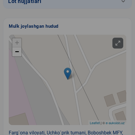
keyboard_arrow_down
Lot hujjatlari
Mulk joylashgan hudud
+
−
Leaflet
| ©
e-auksion.uz
Farg`ona viloyati, Uchko`prik tumani, Boboshbek MFY,