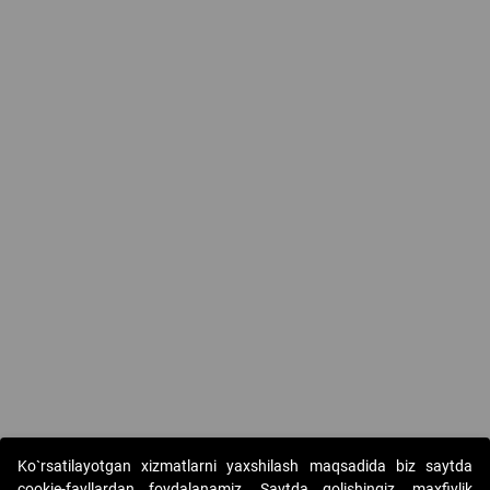
Ko`rsatilayotgan xizmatlarni yaxshilash maqsadida biz saytda
cookie-fayllardan foydalanamiz. Saytda qolishingiz, maxfiylik