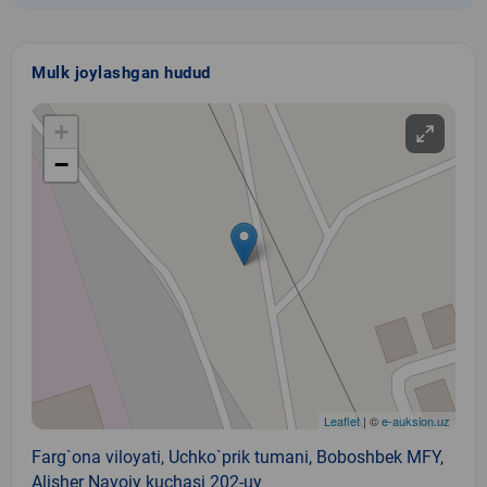
Mulk joylashgan hudud
+
−
Leaflet
| ©
e-auksion.uz
Farg`ona viloyati, Uchko`prik tumani, Boboshbek MFY,
Alisher Navoiy kuchasi 202-uy