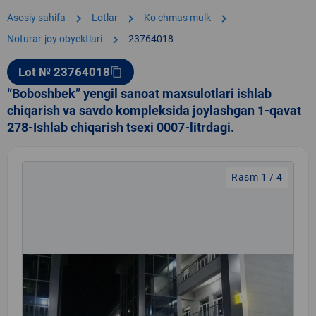
chevron_right
chevron_right
chevron_right
Asosiy sahifa
Lotlar
Koʻchmas mulk
chevron_right
Noturar-joy obyektlari
23764018
Lot № 23764018
content_copy
“Boboshbek” yengil sanoat maxsulotlari ishlab
chiqarish va savdo kompleksida joylashgan 1-qavat
278-Ishlab chiqarish tsexi 0007-litrdagi.
Rasm 1 / 4