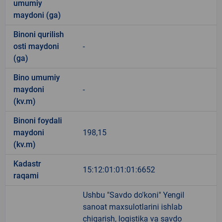
umumiy
maydoni (ga)
Binoni qurilish
osti maydoni
-
(ga)
Bino umumiy
maydoni
-
(kv.m)
Binoni foydali
maydoni
198,15
(kv.m)
Kadastr
15:12:01:01:01:6652
raqami
Ushbu "Savdo do'koni" Yengil
sanoat maxsulotlarini ishlab
chiqarish, logistika va savdo