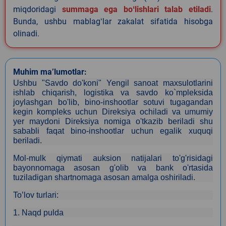
miqdoridagi
summaga ega boʻlishlari talab etiladi
.
Bunda, ushbu mablagʻlar zakalat sifatida hisobga
olinadi.
Muhim ma’lumotlar:
Ushbu "Savdo do'koni" Yengil sanoat maxsulotlarini
ishlab chiqarish, logistika va savdo ko`mpleksida
joylashgan bo'lib, bino-inshootlar sotuvi tugagandan
kegin kompleks uchun Direksiya ochiladi va umumiy
yer maydoni Direksiya nomiga o'tkazib beriladi shu
sababli faqat bino-inshootlar uchun egalik xuquqi
beriladi.
Mol-mulk qiymati auksion natijalari to'g'risidagi
bayonnomaga asosan g'olib va bank o'rtasida
tuziladigan shartnomaga asosan amalga oshiriladi.
To’lov turlari:
1. Naqd pulda