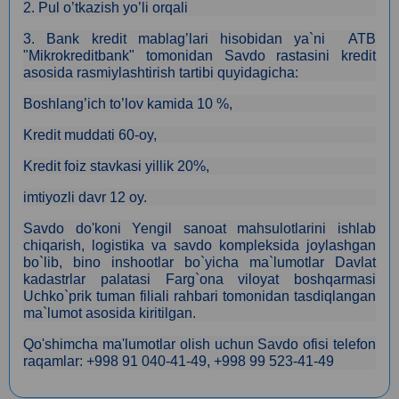
2. Pul o’tkazish yo’li orqali
3. Bank kredit mablag’lari hisobidan ya`ni ATB
"Mikrokreditbank" tomonidan Savdo rastasini kredit
asosida rasmiylashtirish tartibi quyidagicha:
Boshlang’ich to’lov kamida 10 %,
Kredit muddati 60-oy,
Kredit foiz stavkasi yillik 20%,
imtiyozli davr 12 oy.
Savdo do'koni Yengil sanoat mahsulotlarini ishlab
chiqarish, logistika va savdo kompleksida joylashgan
bo`lib, bino inshootlar bo`yicha ma`lumotlar Davlat
kadastrlar palatasi Farg`ona viloyat boshqarmasi
Uchko`prik tuman filiali rahbari tomonidan tasdiqlangan
ma`lumot asosida kiritilgan.
Qo'shimcha ma'lumotlar olish uchun Savdo ofisi telefon
raqamlar: +998 91 040-41-49, +998 99 523-41-49