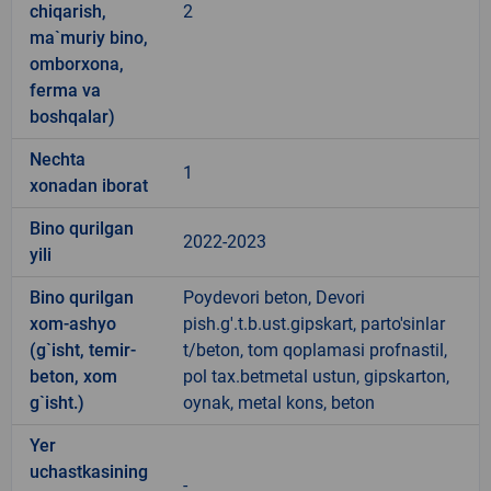
chiqarish,
2
ma`muriy bino,
omborxona,
ferma va
boshqalar)
Nechta
1
xonadan iborat
Bino qurilgan
2022-2023
yili
Bino qurilgan
Poydevori beton, Devori
xom-ashyo
pish.g'.t.b.ust.gipskart, parto'sinlar
(g`isht, temir-
t/beton, tom qoplamasi profnastil,
beton, xom
pol tax.betmetal ustun, gipskarton,
g`isht.)
oynak, metal kons, beton
Yer
uchastkasining
-