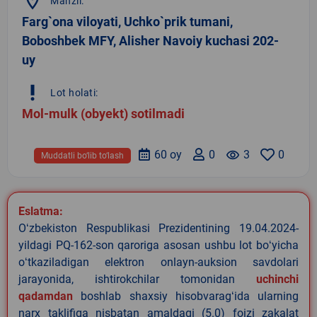
location_on
Manzil:
Farg`ona viloyati, Uchko`prik tumani,
Boboshbek MFY, Alisher Navoiy kuchasi 202-
uy
priority_high
Lot holati:
Mol-mulk (obyekt) sotilmadi
60 oy
0
remove_red_eye
3
0
Muddatli bo‘lib to‘lash
Eslatma:
Oʻzbekiston Respublikasi Prezidentining 19.04.2024-
yildagi PQ-162-son qaroriga asosan ushbu lot boʻyicha
oʻtkaziladigan elektron onlayn-auksion savdolari
jarayonida, ishtirokchilar tomonidan
uchinchi
qadamdan
boshlab shaxsiy hisobvaragʻida ularning
narx taklifiga nisbatan amaldagi (5.0) foizi zakalat