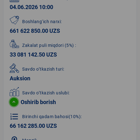
04.06.2026 10:00
Boshlang‘ich narxi:
661 622 850.00 UZS
Zakalat puli miqdori
(5%)
:
33 081 142.50 UZS
Savdo o‘tkazish turi:
Auksion
Savdo o‘tkazish uslubi:
Oshirib borish
format_list_numbered
Birinchi qadam bahosi(10%):
66 162 285.00 UZS