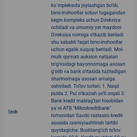
ko`mpleksida joylashgan bo'lib,
bino-inshootlar sotuvi tugagandan
kegin kompleks uchun Direksiya
ochiladi va umumiy yer maydoni
Direksiya nomiga o'tkazib beriladi
shu sababli faqat bino-inshootlar
uchun egalik xuquqi beriladi. Mol-
mulk qiymati auksion natijalari
to'g'risidagi bayonnomaga asosan
g'olib va bank o'rtasida tuziladigan
shartnomaga asosan amalga
oshiriladi. To’lov turlari: 1. Naqd
pulda 2. Pul o’tkazish yo’li orqali 3.
Bank kredit mablag’lari hisobidan
ya`ni ATB "Mikrokreditbank"
Izoh
tomonidan Savdo rastasini kredit
asosida rasmiylashtirish tartibi
quyidagicha: Boshlang’ich to’lov