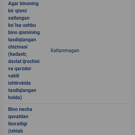
Agar binoning
bir qismi
xatlangan
bo`lsa ushbu
bino qismining
tasdiqlangan
chizmasi
Xatlanmagan
(kadastr,
davlat ijrochisi
va qarzdor
vakili
ishtirokida
tasdiqlangan
holda)
Bino necha
qavatdan
iboratligi
(ishlab