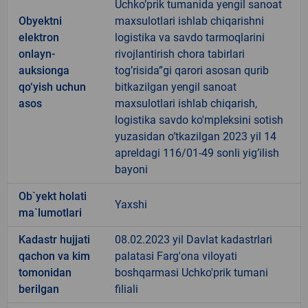
Uchko’prik tumanida yengil sanoat
Obyektni
maxsulotlari ishlab chiqarishni
elektron
logistika va savdo tarmoqlarini
onlayn-
rivojlantirish chora tabirlari
auksionga
tog’risida”gi qarori asosan qurib
qo‘yish uchun
bitkazilgan yengil sanoat
asos
maxsulotlari ishlab chiqarish,
logistika savdo ko'mpleksini sotish
yuzasidan o’tkazilgan 2023 yil 14
apreldagi 116/01-49 sonli yig’ilish
bayoni
Ob`yekt holati
Yaxshi
ma`lumotlari
Kadastr hujjati
08.02.2023 yil Davlat kadastrlari
qachon va kim
palatasi Farg'ona viloyati
tomonidan
boshqarmasi Uchko'prik tumani
berilgan
filiali