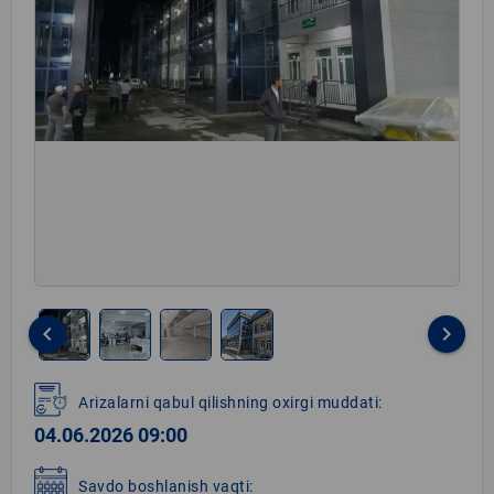
keyboard_arrow_left
keyboard_arrow_right
Item
1
Arizalarni qabul qilishning oxirgi muddati:
of
04.06.2026 09:00
4
Savdo boshlanish vaqti: