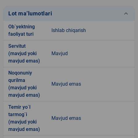
keyboard_arrow_down
Lot ma’lumotlari
Ob`yektning
Ishlab chiqarish
faoliyat turi
Servitut
(mavjud yoki
Mavjud
mavjud emas)
Noqonuniy
qurilma
Mavjud emas
(mavjud yoki
mavjud emas)
Temir yo`l
tarmog`i
Mavjud emas
(mavjud yoki
mavjud emas)