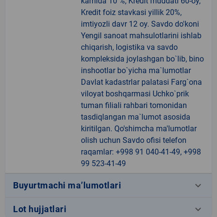
kamida 10 %, Kredit muddati 60-oy,
Kredit foiz stavkasi yillik 20%,
imtiyozli davr 12 oy. Savdo do'koni
Yengil sanoat mahsulotlarini ishlab
chiqarish, logistika va savdo
kompleksida joylashgan bo`lib, bino
inshootlar bo`yicha ma`lumotlar
Davlat kadastrlar palatasi Farg`ona
viloyat boshqarmasi Uchko`prik
tuman filiali rahbari tomonidan
tasdiqlangan ma`lumot asosida
kiritilgan. Qo'shimcha ma'lumotlar
olish uchun Savdo ofisi telefon
raqamlar: +998 91 040-41-49, +998
99 523-41-49
keyboard_arrow_down
Buyurtmachi ma’lumotlari
keyboard_arrow_down
Lot hujjatlari