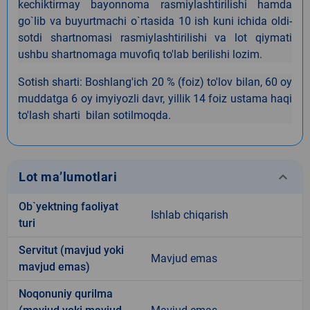
kechiktirmay bayonnoma rasmiylashtirilishi hamda
go`lib va buyurtmachi o`rtasida 10 ish kuni ichida oldi-
sotdi shartnomasi rasmiylashtirilishi va lot qiymati
ushbu shartnomaga muvofiq to'lab berilishi lozim.
Sotish sharti: Boshlang'ich 20 % (foiz) to'lov bilan, 60 oy
muddatga 6 oy imyiyozli davr, yillik 14 foiz ustama haqi
to'lash sharti bilan sotilmoqda.
keyboard_arrow_down
Lot ma’lumotlari
Ob`yektning faoliyat
Ishlab chiqarish
turi
Servitut (mavjud yoki
Mavjud emas
mavjud emas)
Noqonuniy qurilma