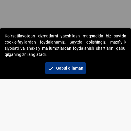
Copyright © 2017-2026. "Elektron onlayn-auksionlarni tashkil etish"
Ko`rsatilayotgan xizmatlarni yaxshilash maqsadida biz saytda
AJ. Barcha huquqlar himoyalangan
cookie-fayllardan foydalanamiz. Saytda qolishingiz, maxfiylik
siyosati va shaxsiy ma`lumotlardan foydalanish shartlarini qabul
qilganingizni anglatadi.
check
Qabul qilaman
+998 71 202-21-11
Veb-saytdagi axborot materiallaridan boshqa
shaxslar foydalanganda jamiyatning korporativ veb-
saytiga majburiy havolalar ko‘rsatilishi kerak