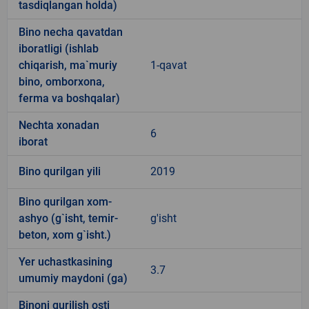
tasdiqlangan holda)
Bino necha qavatdan
iboratligi (ishlab
chiqarish, ma`muriy
1-qavat
bino, omborxona,
ferma va boshqalar)
Nechta xonadan
6
iborat
Bino qurilgan yili
2019
Bino qurilgan xom-
ashyo (g`isht, temir-
g'isht
beton, xom g`isht.)
Yer uchastkasining
3.7
umumiy maydoni (ga)
Binoni qurilish osti