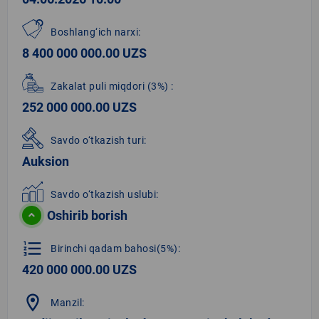
Boshlang‘ich narxi:
8 400 000 000.00 UZS
Zakalat puli miqdori
(3%)
:
252 000 000.00 UZS
Savdo o‘tkazish turi:
Auksion
Savdo o‘tkazish uslubi:
Oshirib borish
format_list_numbered
Birinchi qadam bahosi(5%):
420 000 000.00 UZS
location_on
Manzil: