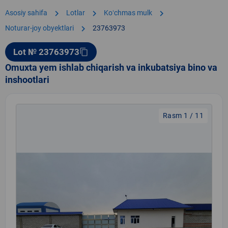
chevron_right
chevron_right
chevron_right
Asosiy sahifa
Lotlar
Koʻchmas mulk
chevron_right
Noturar-joy obyektlari
23763973
Lot № 23763973
content_copy
Omuxta yem ishlab chiqarish va inkubatsiya bino va
inshootlari
Rasm 1 / 11