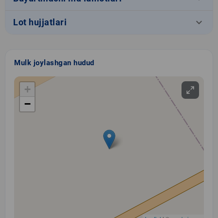
keyboard_arrow_down
Lot hujjatlari
Mulk joylashgan hudud
+
−