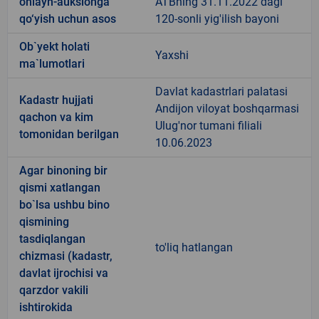
onlayn-auksionga
ATBning 31.11.2022 dagi
qo‘yish uchun asos
120-sonli yig'ilish bayoni
Ob`yekt holati
Yaxshi
ma`lumotlari
Davlat kadastrlari palatasi
Kadastr hujjati
Andijon viloyat boshqarmasi
qachon va kim
Ulug'nor tumani filiali
tomonidan berilgan
10.06.2023
Agar binoning bir
qismi xatlangan
bo`lsa ushbu bino
qismining
tasdiqlangan
to'liq hatlangan
chizmasi (kadastr,
davlat ijrochisi va
qarzdor vakili
ishtirokida