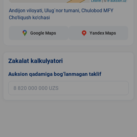
Leaflet
| ©
e-auksion.uz
Andijon viloyati, Ulug`nor tumani, Chulobod MFY
Cho'liqush ko'chasi
Google Maps
Yandex Maps
Zakalat kalkulyatori
Auksion qadamiga bog‘lanmagan taklif