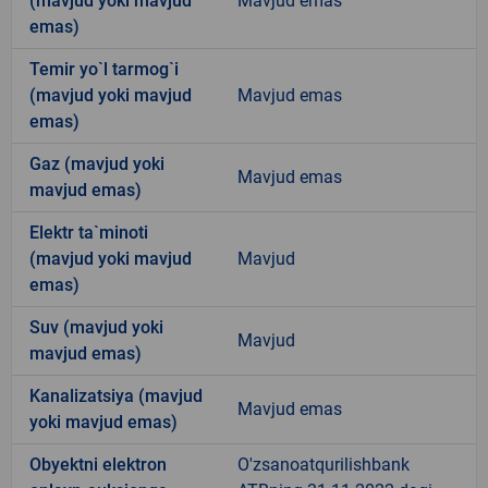
(mavjud yoki mavjud
Mavjud emas
emas)
Temir yo`l tarmog`i
(mavjud yoki mavjud
Mavjud emas
emas)
Gaz (mavjud yoki
Mavjud emas
mavjud emas)
Elektr ta`minoti
(mavjud yoki mavjud
Mavjud
emas)
Suv (mavjud yoki
Mavjud
mavjud emas)
Kanalizatsiya (mavjud
Mavjud emas
yoki mavjud emas)
Obyektni elektron
O'zsanoatqurilishbank