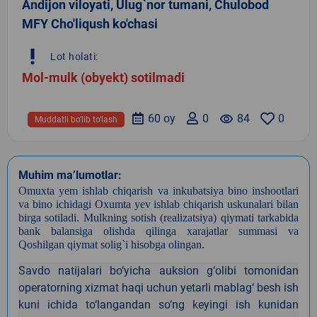
Andijon viloyati, Ulug`nor tumani, Chulobod
MFY Cho'liqush ko'chasi
priority_high
Lot holati:
Mol-mulk (obyekt) sotilmadi
60 oy
0
remove_red_eye
84
0
Muddatli bo‘lib to‘lash
Muhim ma’lumotlar:
Omuxta yem ishlab chiqarish va inkubatsiya bino inshootlari
va bino ichidagi Oxumta yev ishlab chiqarish uskunalari bilan
birga
sotiladi.
Mulkning sotish (realizatsiya) qiymati tarkabida
bank balansiga olishda
qilinga xarajatlar summasi va
Qoshilgan qiymat solig`i hisobga olingan.
Savdo natijalari bo‘yicha auksion g‘olibi tomonidan
operatorning xizmat haqi uchun yetarli mablag‘ besh ish
kuni ichida to‘langandan so‘ng keyingi ish kunidan