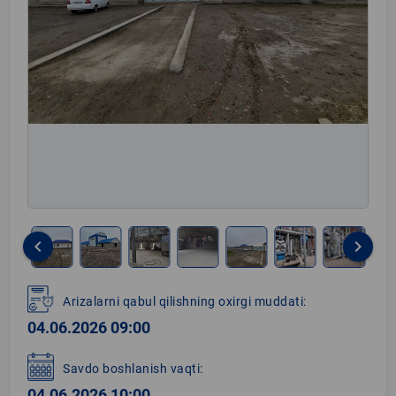
keyboard_arrow_left
keyboard_arrow_right
Item
1
Arizalarni qabul qilishning oxirgi muddati:
of
04.06.2026 09:00
11
Savdo boshlanish vaqti:
04.06.2026 10:00