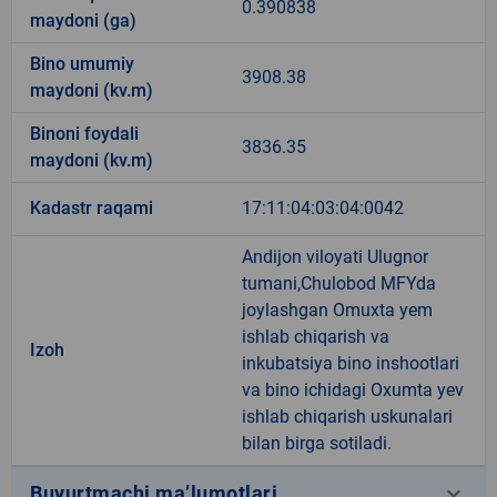
0.390838
maydoni (ga)
Bino umumiy
3908.38
maydoni (kv.m)
Binoni foydali
3836.35
maydoni (kv.m)
Kadastr raqami
17:11:04:03:04:0042
Andijon viloyati Ulugnor
tumani,Chulobod MFYda
joylashgan Omuxta yem
ishlab chiqarish va
Izoh
inkubatsiya bino inshootlari
va bino ichidagi Oxumta yev
ishlab chiqarish uskunalari
bilan birga sotiladi.
keyboard_arrow_down
Buyurtmachi ma’lumotlari