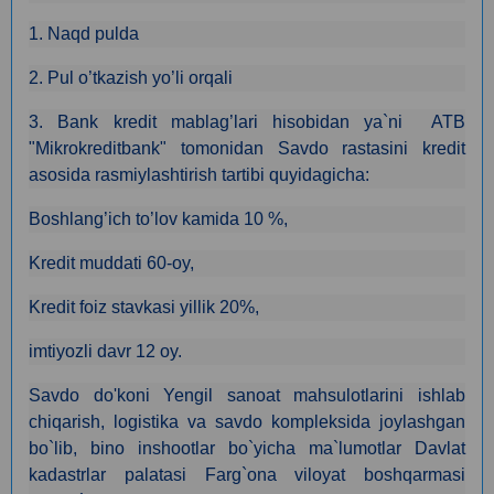
1. Naqd pulda
2. Pul o’tkazish yo’li orqali
3. Bank kredit mablag’lari hisobidan ya`ni ATB
"Mikrokreditbank" tomonidan Savdo rastasini kredit
asosida rasmiylashtirish tartibi quyidagicha:
Boshlang’ich to’lov kamida 10 %,
Kredit muddati 60-oy,
Kredit foiz stavkasi yillik 20%,
imtiyozli davr 12 oy.
Savdo do'koni Yengil sanoat mahsulotlarini ishlab
chiqarish, logistika va savdo kompleksida joylashgan
bo`lib, bino inshootlar bo`yicha ma`lumotlar Davlat
kadastrlar palatasi Farg`ona viloyat boshqarmasi