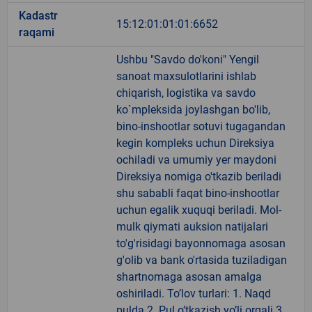
Kadastr
15:12:01:01:01:6652
raqami
Ushbu "Savdo do'koni" Yengil
sanoat maxsulotlarini ishlab
chiqarish, logistika va savdo
ko`mpleksida joylashgan bo'lib,
bino-inshootlar sotuvi tugagandan
kegin kompleks uchun Direksiya
ochiladi va umumiy yer maydoni
Direksiya nomiga o'tkazib beriladi
shu sababli faqat bino-inshootlar
uchun egalik xuquqi beriladi. Mol-
mulk qiymati auksion natijalari
to'g'risidagi bayonnomaga asosan
g'olib va bank o'rtasida tuziladigan
shartnomaga asosan amalga
oshiriladi. To’lov turlari: 1. Naqd
pulda 2. Pul o’tkazish yo’li orqali 3.