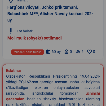
location_on
Manzil:
Farg`ona viloyati, Uchko`prik tumani,
Boboshbek MFY, Alisher Navoiy kuchasi 202-
uy
priority_high
Lot holati:
Mol-mulk (obyekt) sotilmadi
60 oy
0
remove_red_eye
6
0
Muddatli bo‘lib to‘lash
Eslatma:
O‘zbekiston Respublikasi Prezidentining 19.04.2024-
yildagi PQ-162-son qaroriga asosan ushbu lot bo‘yicha
o‘tkaziladigan elektron onlayn-auksion savdolari
jarayonida, ishtirokchilar tomonidan
uchinchi
qadamdan
boshlab shaxsiy hisobvarag‘ida ularning
narx taklifiga nisbatan amaldagi (5.0) foizi zakalat