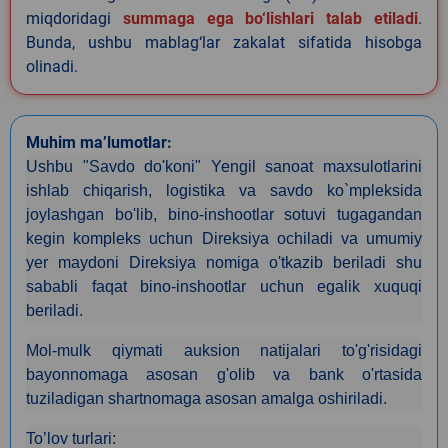
miqdoridagi
summaga ega bo‘lishlari talab etiladi
.
Bunda, ushbu mablag‘lar zakalat sifatida hisobga
olinadi.
Muhim ma’lumotlar:
Ushbu "Savdo do'koni" Yengil sanoat maxsulotlarini
ishlab chiqarish, logistika va savdo ko`mpleksida
joylashgan bo'lib, bino-inshootlar sotuvi tugagandan
kegin kompleks uchun Direksiya ochiladi va umumiy
yer maydoni Direksiya nomiga o'tkazib beriladi shu
sababli faqat bino-inshootlar uchun egalik xuquqi
beriladi.
Mol-mulk qiymati auksion natijalari to'g'risidagi
bayonnomaga asosan g'olib va bank o'rtasida
tuziladigan shartnomaga asosan amalga oshiriladi.
To’lov turlari: