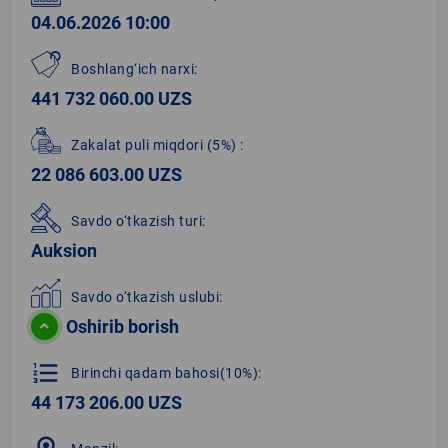
04.06.2026 10:00
Boshlang‘ich narxi:
441 732 060.00 UZS
Zakalat puli miqdori
(5%)
:
22 086 603.00 UZS
Savdo o‘tkazish turi:
Auksion
Savdo o‘tkazish uslubi:
Oshirib borish
format_list_numbered
Birinchi qadam bahosi(10%):
44 173 206.00 UZS