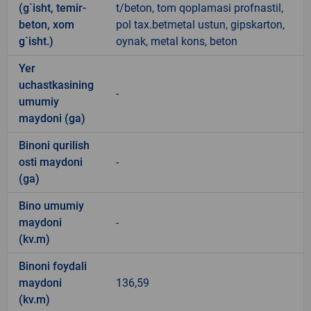
(g`isht, temir-
t/beton, tom qoplamasi profnastil,
beton, xom
pol tax.betmetal ustun, gipskarton,
g`isht.)
oynak, metal kons, beton
Yer
uchastkasining
-
umumiy
maydoni (ga)
Binoni qurilish
osti maydoni
-
(ga)
Bino umumiy
maydoni
-
(kv.m)
Binoni foydali
maydoni
136,59
(kv.m)