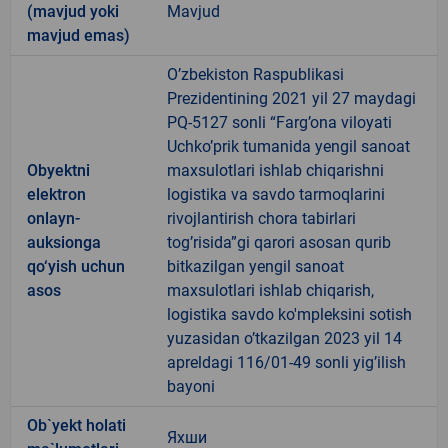
(mavjud yoki
Mavjud
mavjud emas)
O’zbekiston Raspublikasi
Prezidentining 2021 yil 27 maydagi
PQ-5127 sonli “Farg’ona viloyati
Uchko’prik tumanida yengil sanoat
Obyektni
maxsulotlari ishlab chiqarishni
elektron
logistika va savdo tarmoqlarini
onlayn-
rivojlantirish chora tabirlari
auksionga
tog’risida”gi qarori asosan qurib
qo‘yish uchun
bitkazilgan yengil sanoat
asos
maxsulotlari ishlab chiqarish,
logistika savdo ko'mpleksini sotish
yuzasidan o’tkazilgan 2023 yil 14
apreldagi 116/01-49 sonli yig’ilish
bayoni
Ob`yekt holati
Яхши