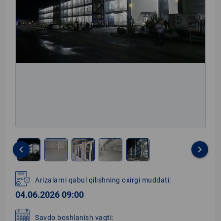
keyboard_arrow_left
keyboard_arrow_right
Item
1
Arizalarni qabul qilishning oxirgi muddati:
of
04.06.2026 09:00
5
Savdo boshlanish vaqti: