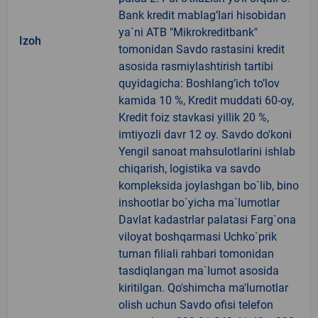
Bank kredit mablag’lari hisobidan
ya`ni ATB "Mikrokreditbank"
Izoh
tomonidan Savdo rastasini kredit
asosida rasmiylashtirish tartibi
quyidagicha: Boshlang’ich to’lov
kamida 10 %, Kredit muddati 60-oy,
Kredit foiz stavkasi yillik 20 %,
imtiyozli davr 12 oy. Savdo do'koni
Yengil sanoat mahsulotlarini ishlab
chiqarish, logistika va savdo
kompleksida joylashgan bo`lib, bino
inshootlar bo`yicha ma`lumotlar
Davlat kadastrlar palatasi Farg`ona
viloyat boshqarmasi Uchko`prik
tuman filiali rahbari tomonidan
tasdiqlangan ma`lumot asosida
kiritilgan. Qo'shimcha ma'lumotlar
olish uchun Savdo ofisi telefon