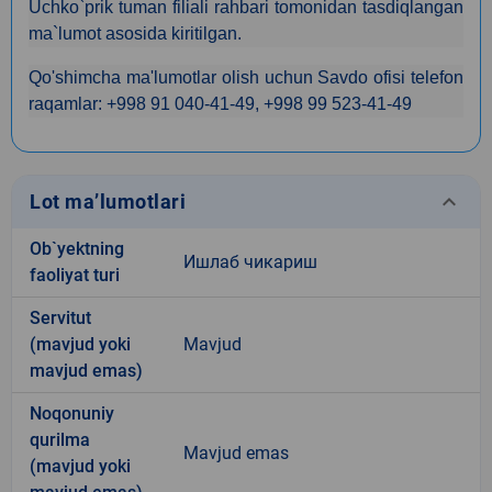
Uchko`prik tuman filiali rahbari tomonidan tasdiqlangan
ma`lumot asosida kiritilgan.
Qo'shimcha ma'lumotlar olish uchun Savdo ofisi telefon
raqamlar: +998 91 040-41-49, +998 99 523-41-49
keyboard_arrow_down
Lot ma’lumotlari
Ob`yektning
Ишлаб чикариш
faoliyat turi
Servitut
(mavjud yoki
Mavjud
mavjud emas)
Noqonuniy
qurilma
Mavjud emas
(mavjud yoki