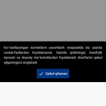
Copyright © 2017-2026. "Elektron onlayn-auksionlarni tashkil etish"
Ko`rsatilayotgan xizmatlarni yaxshilash maqsadida biz saytda
AJ. Barcha huquqlar himoyalangan
cookie-fayllardan foydalanamiz. Saytda qolishingiz, maxfiylik
siyosati va shaxsiy ma`lumotlardan foydalanish shartlarini qabul
qilganingizni anglatadi.
check
Qabul qilaman
+998 71 202-21-11
Veb-saytdagi axborot materiallaridan boshqa
shaxslar foydalanganda jamiyatning korporativ veb-
saytiga majburiy havolalar ko‘rsatilishi kerak