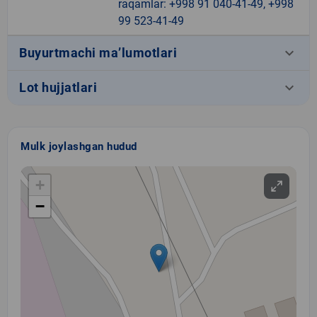
raqamlar: +998 91 040-41-49, +998
99 523-41-49
keyboard_arrow_down
Buyurtmachi ma’lumotlari
keyboard_arrow_down
Lot hujjatlari
Mulk joylashgan hudud
+
−