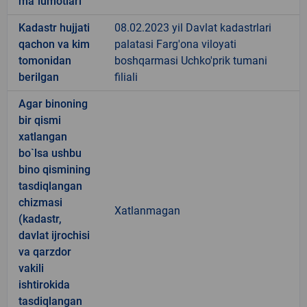
ma`lumotlari
Kadastr hujjati
08.02.2023 yil Davlat kadastrlari
qachon va kim
palatasi Farg'ona viloyati
tomonidan
boshqarmasi Uchko'prik tumani
berilgan
filiali
Agar binoning
bir qismi
xatlangan
bo`lsa ushbu
bino qismining
tasdiqlangan
chizmasi
Xatlanmagan
(kadastr,
davlat ijrochisi
va qarzdor
vakili
ishtirokida
tasdiqlangan