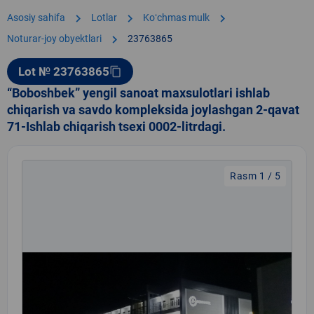
chevron_right
chevron_right
chevron_right
Asosiy sahifa
Lotlar
Koʻchmas mulk
chevron_right
Noturar-joy obyektlari
23763865
Lot № 23763865
content_copy
“Boboshbek” yengil sanoat maxsulotlari ishlab
chiqarish va savdo kompleksida joylashgan 2-qavat
71-Ishlab chiqarish tsexi 0002-litrdagi.
Rasm 1 / 5