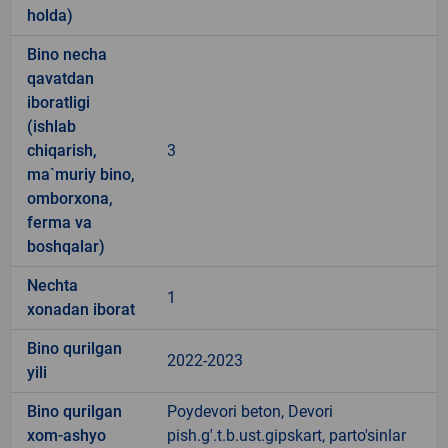
holda)
Bino necha
qavatdan
iboratligi
(ishlab
chiqarish,
3
ma`muriy bino,
omborxona,
ferma va
boshqalar)
Nechta
1
xonadan iborat
Bino qurilgan
2022-2023
yili
Bino qurilgan
Poydevori beton, Devori
xom-ashyo
pish.g'.t.b.ust.gipskart, parto'sinlar