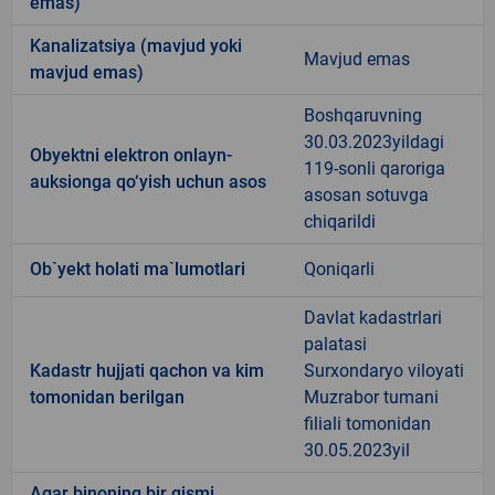
emas)
Kanalizatsiya (mavjud yoki
Mavjud emas
mavjud emas)
Boshqaruvning
30.03.2023yildagi
Obyektni elektron onlayn-
119-sonli qaroriga
auksionga qo‘yish uchun asos
asosan sotuvga
chiqarildi
Ob`yekt holati ma`lumotlari
Qoniqarli
Davlat kadastrlari
palatasi
Kadastr hujjati qachon va kim
Surxondaryo viloyati
tomonidan berilgan
Muzrabor tumani
filiali tomonidan
30.05.2023yil
Agar binoning bir qismi