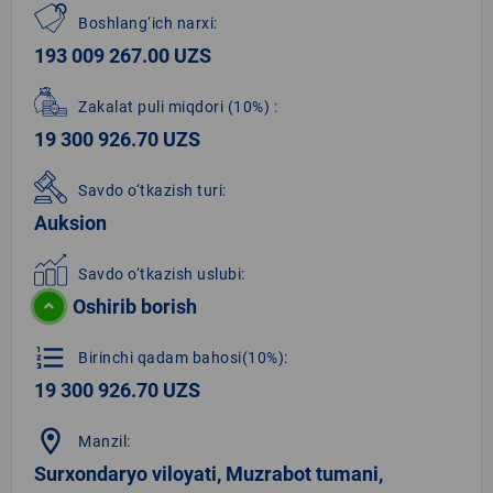
Boshlang‘ich narxi:
193 009 267.00 UZS
Zakalat puli miqdori
(10%)
:
19 300 926.70 UZS
Savdo o‘tkazish turi:
Auksion
Savdo o‘tkazish uslubi:
Oshirib borish
format_list_numbered
Birinchi qadam bahosi(10%):
19 300 926.70 UZS
location_on
Manzil:
Surxondaryo viloyati, Muzrabot tumani,