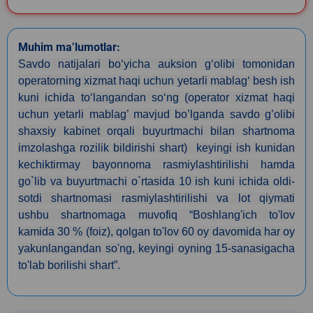
Muhim ma’lumotlar:
Savdo natijalari bo‘yicha auksion g‘olibi tomonidan
operatorning xizmat haqi uchun yetarli mablag‘ besh ish
kuni ichida to‘langandan so‘ng
(operator xizmat haqi
uchun yetarli mablag’ mavjud bo’lganda savdo g’olibi
shaxsiy kabinet orqali buyurtmachi bilan shartnoma
imzolashga rozilik bildirishi shart)
keyingi ish kunidan
kechiktirmay bayonnoma rasmiylashtirilishi hamda
go`lib va buyurtmachi o`rtasida 10 ish kuni ichida oldi-
sotdi shartnomasi rasmiylashtirilishi va lot qiymati
ushbu shartnomaga muvofiq “Boshlang'ich to'lov
kamida 30 % (foiz), qolgan to'lov 60 oy davomida har oy
yakunlangandan so'ng, keyingi oyning 15-sanasigacha
to'lab borilishi shart”.