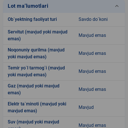
keyboard_arrow_down
Lot ma’lumotlari
Ob`yektning faoliyat turi
Savdo do`koni
Servitut (mavjud yoki mavjud
Mavjud emas
emas)
Noqonuniy qurilma (mavjud
Mavjud emas
yoki mavjud emas)
Temir yo`l tarmog`i (mavjud
Mavjud emas
yoki mavjud emas)
Gaz (mavjud yoki mavjud
Mavjud emas
emas)
Elektr ta`minoti (mavjud yoki
Mavjud
mavjud emas)
Suv (mavjud yoki mavjud
Mavjud emas