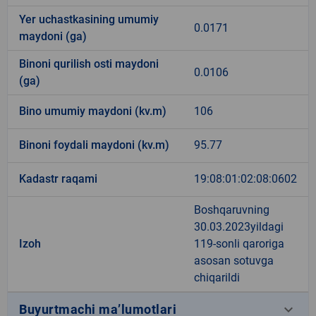
Yer uchastkasining umumiy
0.0171
maydoni (ga)
Binoni qurilish osti maydoni
0.0106
(ga)
Bino umumiy maydoni (kv.m)
106
Binoni foydali maydoni (kv.m)
95.77
Kadastr raqami
19:08:01:02:08:0602
Boshqaruvning
30.03.2023yildagi
Izoh
119-sonli qaroriga
asosan sotuvga
chiqarildi
keyboard_arrow_down
Buyurtmachi ma’lumotlari