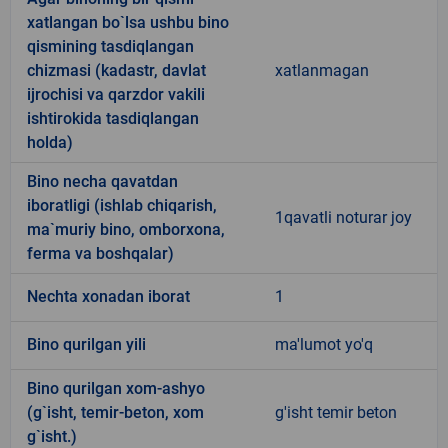
xatlangan bo`lsa ushbu bino
qismining tasdiqlangan
chizmasi (kadastr, davlat
xatlanmagan
ijrochisi va qarzdor vakili
ishtirokida tasdiqlangan
holda)
Bino necha qavatdan
iboratligi (ishlab chiqarish,
1qavatli noturar joy
ma`muriy bino, omborxona,
ferma va boshqalar)
Nechta xonadan iborat
1
Bino qurilgan yili
ma'lumot yo'q
Bino qurilgan xom-ashyo
(g`isht, temir-beton, xom
g'isht temir beton
g`isht.)