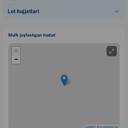
keyboard_arrow_down
Lot hujjatlari
Mulk joylashgan hudud
+
−
Leaflet
| ©
e-auksion.uz