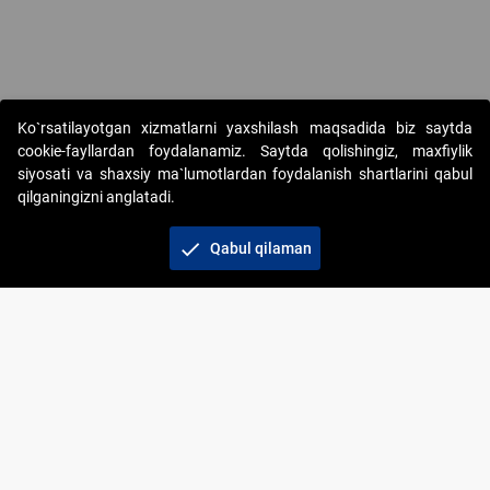
Copyright © 2017-2026. "Elektron onlayn-auksionlarni tashkil etish"
Ko`rsatilayotgan xizmatlarni yaxshilash maqsadida biz saytda
AJ. Barcha huquqlar himoyalangan
cookie-fayllardan foydalanamiz. Saytda qolishingiz, maxfiylik
siyosati va shaxsiy ma`lumotlardan foydalanish shartlarini qabul
qilganingizni anglatadi.
check
Qabul qilaman
+998 71 202-21-11
Veb-saytdagi axborot materiallaridan boshqa
shaxslar foydalanganda jamiyatning korporativ veb-
saytiga majburiy havolalar ko‘rsatilishi kerak