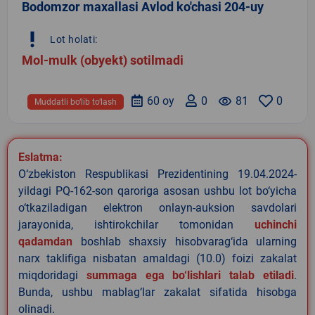
Bodomzor maxallasi Avlod ko'chasi 204-uy
priority_high
Lot holati:
Mol-mulk (obyekt) sotilmadi
60 oy
0
remove_red_eye
81
0
Muddatli bo‘lib to‘lash
Eslatma:
O‘zbekiston Respublikasi Prezidentining 19.04.2024-
yildagi PQ-162-son qaroriga asosan ushbu lot bo‘yicha
o‘tkaziladigan elektron onlayn-auksion savdolari
jarayonida, ishtirokchilar tomonidan
uchinchi
qadamdan
boshlab shaxsiy hisobvarag‘ida ularning
narx taklifiga nisbatan amaldagi (10.0) foizi zakalat
miqdoridagi
summaga ega bo‘lishlari talab etiladi
.
Bunda, ushbu mablag‘lar zakalat sifatida hisobga
olinadi.