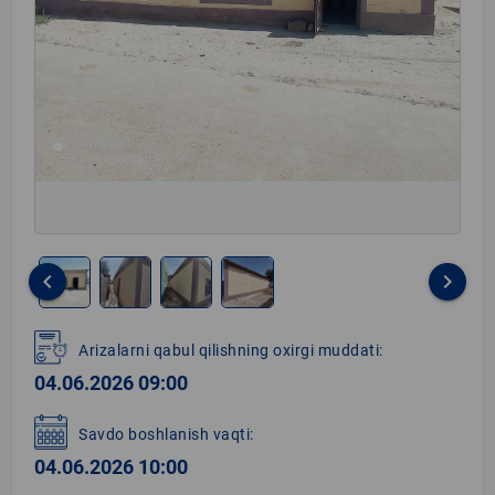
keyboard_arrow_left
keyboard_arrow_right
Item
1
Arizalarni qabul qilishning oxirgi muddati:
of
04.06.2026 09:00
4
Savdo boshlanish vaqti:
04.06.2026 10:00