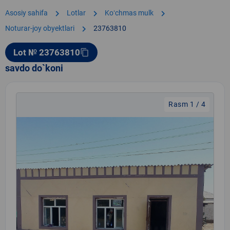
chevron_right
chevron_right
chevron_right
Asosiy sahifa
Lotlar
Koʻchmas mulk
chevron_right
Noturar-joy obyektlari
23763810
Lot № 23763810
content_copy
savdo do`koni
Rasm 1 / 4