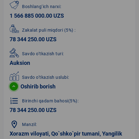
Boshlang‘ich narxi:
1 566 885 000.00 UZS
Zakalat puli miqdori
(5%)
:
78 344 250.00 UZS
Savdo o‘tkazish turi:
Auksion
Savdo o‘tkazish uslubi:
Oshirib borish
format_list_numbered
Birinchi qadam bahosi(5%):
78 344 250.00 UZS
location_on
Manzil:
Xorazm viloyati, Qo`shko`pir tumani, Yangilik