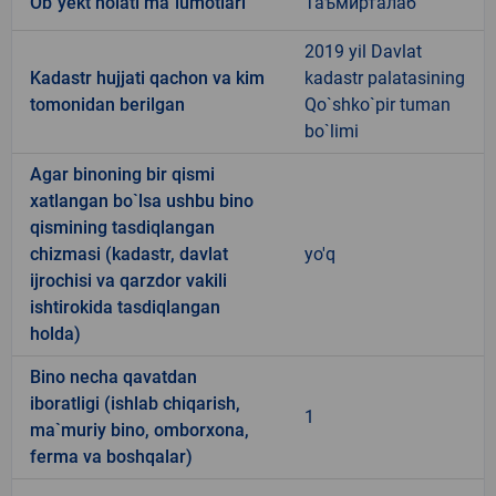
Ob`yekt holati ma`lumotlari
Таъмирталаб
2019 yil Davlat
Kadastr hujjati qachon va kim
kadastr palatasining
tomonidan berilgan
Qo`shko`pir tuman
bo`limi
Agar binoning bir qismi
xatlangan bo`lsa ushbu bino
qismining tasdiqlangan
chizmasi (kadastr, davlat
yo'q
ijrochisi va qarzdor vakili
ishtirokida tasdiqlangan
holda)
Bino necha qavatdan
iboratligi (ishlab chiqarish,
1
ma`muriy bino, omborxona,
ferma va boshqalar)