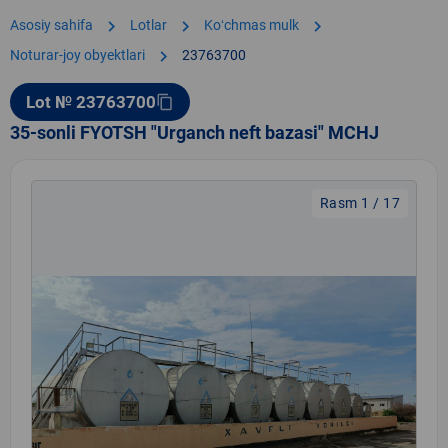
chevron_right
chevron_right
chevron_right
Asosiy sahifa
Lotlar
Koʻchmas mulk
chevron_right
Noturar-joy obyektlari
23763700
Lot № 23763700
content_copy
35-sonli FYOTSH "Urganch neft bazasi" MCHJ
Rasm 1 / 17