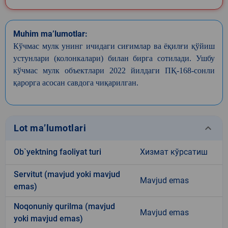
Muhim ma’lumotlar:
Кўчмас мулк унинг ичидаги сиғимлар ва ёқилғи қўйиш
устунлари (колонкалари) билан бирга сотилади. Ушбу
кўчмас мулк объектлари 2022 йилдаги ПҚ-168-сонли
қарорга асосан савдога чиқарилган.
keyboard_arrow_down
Lot ma’lumotlari
Ob`yektning faoliyat turi
Хизмат кўрсатиш
Servitut (mavjud yoki mavjud
Mavjud emas
emas)
Noqonuniy qurilma (mavjud
Mavjud emas
yoki mavjud emas)