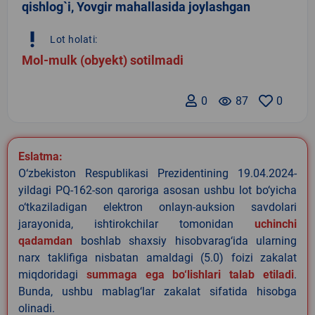
qishlog`i, Yovgir mahallasida joylashgan
priority_high
Lot holati:
Mol-mulk (obyekt) sotilmadi
0
remove_red_eye
87
0
Eslatma:
O‘zbekiston Respublikasi Prezidentining 19.04.2024-
yildagi PQ-162-son qaroriga asosan ushbu lot bo‘yicha
o‘tkaziladigan elektron onlayn-auksion savdolari
jarayonida, ishtirokchilar tomonidan
uchinchi
qadamdan
boshlab shaxsiy hisobvarag‘ida ularning
narx taklifiga nisbatan amaldagi (5.0) foizi zakalat
miqdoridagi
summaga ega bo‘lishlari talab etiladi
.
Bunda, ushbu mablag‘lar zakalat sifatida hisobga
olinadi.