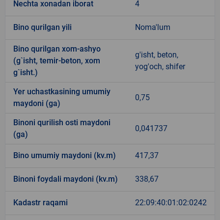
Nechta xonadan iborat
4
Bino qurilgan yili
Noma'lum
Bino qurilgan xom-ashyo
g'isht, beton,
(g`isht, temir-beton, xom
yog'och, shifer
g`isht.)
Yer uchastkasining umumiy
0,75
maydoni (ga)
Binoni qurilish osti maydoni
0,041737
(ga)
Bino umumiy maydoni (kv.m)
417,37
Binoni foydali maydoni (kv.m)
338,67
Kadastr raqami
22:09:40:01:02:0242