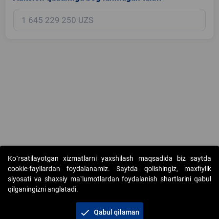
Copyright © 2017-2026. "Elektron onlayn-auksionlarni tashkil etish"
Ko`rsatilayotgan xizmatlarni yaxshilash maqsadida biz saytda
AJ. Barcha huquqlar himoyalangan
cookie-fayllardan foydalanamiz. Saytda qolishingiz, maxfiylik
siyosati va shaxsiy ma`lumotlardan foydalanish shartlarini qabul
qilganingizni anglatadi.
check
Qabul qilaman
+998 71 202-21-11