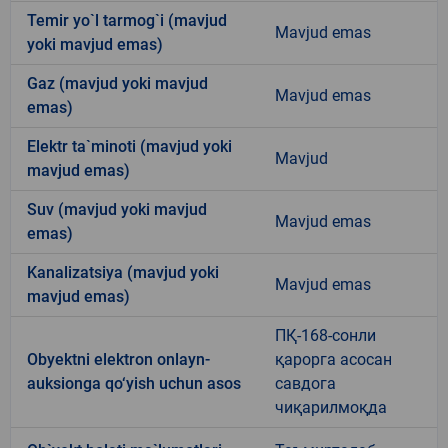
Temir yo`l tarmog`i (mavjud
Mavjud emas
yoki mavjud emas)
Gaz (mavjud yoki mavjud
Mavjud emas
emas)
Elektr ta`minoti (mavjud yoki
Mavjud
mavjud emas)
Suv (mavjud yoki mavjud
Mavjud emas
emas)
Kanalizatsiya (mavjud yoki
Mavjud emas
mavjud emas)
ПҚ-168-сонли
Obyektni elektron onlayn-
қарорга асосан
auksionga qo‘yish uchun asos
савдога
чиқарилмоқда