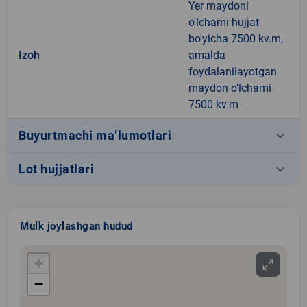
Yer maydoni
o'lchami hujjat
bo'yicha 7500 kv.m,
Izoh
amalda
foydalanilayotgan
maydon o'lchami
7500 kv.m
keyboard_arrow_down
Buyurtmachi ma’lumotlari
keyboard_arrow_down
Lot hujjatlari
Mulk joylashgan hudud
+
−