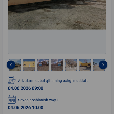
keyboard_arrow_left
keyboard_arrow_right
Item
1
Arizalarni qabul qilishning oxirgi muddati:
of
04.06.2026 09:00
17
Savdo boshlanish vaqti:
04.06.2026 10:00