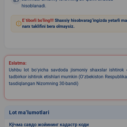
hisoblanadi.
E`tiborli bo‘ling!!!
Shaxsiy hisobvarag‘ingizda yetarli ma
narx taklifini bera olmaysiz.
Eslatma:
Ushbu lot boʻyicha savdoda jismoniy shaxslar ishtirok 
tadbirkor ishtirok etishlari mumkin (Oʻzbekiston Respublik
tasdiqlangan Nizomning 30-bandi)
Lot ma’lumotlari
Кўчма савдо жойининг кадастр коди