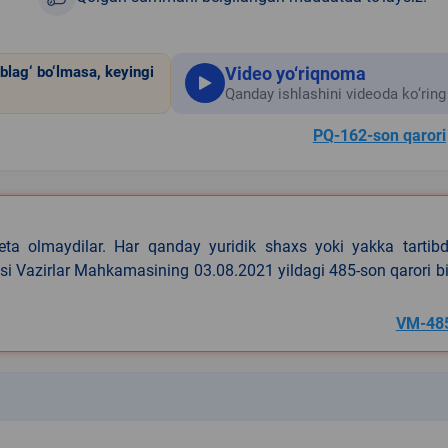
Video yo‘riqnoma
blag‘ bo‘lmasa, keyingi
Qanday ishlashini videoda ko‘ring
PQ-162-son qarori
eta olmaydilar. Har qanday yuridik shaxs yoki yakka tartibd
asi Vazirlar Mahkamasining 03.08.2021 yildagi 485-son qarori b
VM-48
k