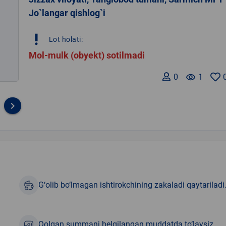
Jo`langar qishlog`i
priority_high
Lot holati:
Mol-mulk (obyekt) sotilmadi
0
remove_red_eye
1
keyboard_arrow_right
G‘olib bo‘lmagan ishtirokchining zakaladi qaytariladi
Qolgan summani belgilangan muddatda to‘laysiz.