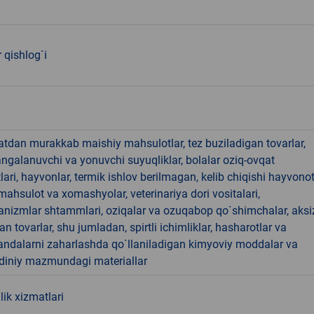
 qishlog`i
hatdan murakkab maishiy mahsulotlar, tez buziladigan tovarlar,
angalanuvchi va yonuvchi suyuqliklar, bolalar oziq-ovqat
ari, hayvonlar, termik ishlov berilmagan, kelib chiqishi hayvono
hsulot va xomashyolar, veterinariya dori vositalari,
anizmlar shtammlari, oziqalar va ozuqabop qo`shimchalar, aksi
an tovarlar, shu jumladan, spirtli ichimliklar, hasharotlar va
andalarni zaharlashda qo`llaniladigan kimyoviy moddalar va
 diniy mazmundagi materiallar
lik xizmatlari