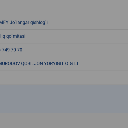
MFY Jo`langar qishlog`i
liq qo`mitasi
) 749 70 70
URODOV QOBILJON YORYIGIT O`G`LI
k
k