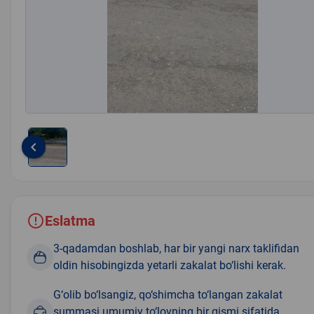
keyboard_arrow_left
Item
1
of
1
Eslatma
3-qadamdan boshlab, har bir yangi narx taklifidan
oldin hisobingizda yetarli zakalat bo‘lishi kerak.
G‘olib bo‘lsangiz, qo‘shimcha to‘langan zakalat
summasi umumiy to‘lovning bir qismi sifatida