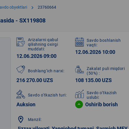
chevron_right
avdo obyektlari
23760664
qasida - SX119808
Arizalarni qabul
Savdo boshlanish
qilishning oxirgi
vaqti:
muddati:
12.06.2026 10:00
12.06.2026 09:00
Zakalat puli miqdori
Boshlang‘ich narxi:
(50%)
:
216 270.00 UZS
108 135.00 UZS
Savdo o‘tkazish
Savdo o‘tkazish turi:
uslubi:
Auksion
Oshirib borish
location_on
Manzil:
Jizzax viloyati, Yangiobod tumani, Sarmich MFY