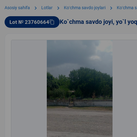
chevron_right
chevron_right
chevron_right
Asosiy sahifa
Lotlar
Koʻchma savdo joylari
Koʻchma s
Ko`chma savdo joyi, yo`l yo
Lot № 23760664
content_copy