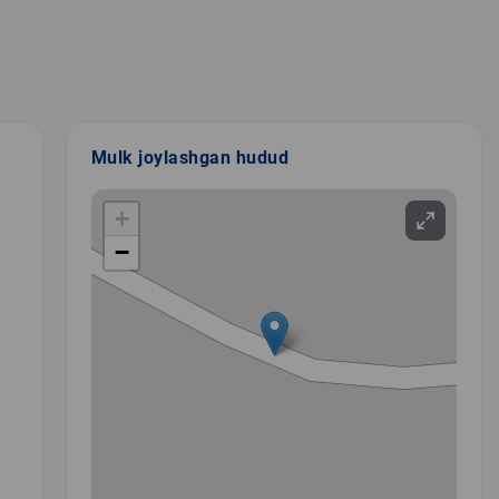
Mulk joylashgan hudud
+
−