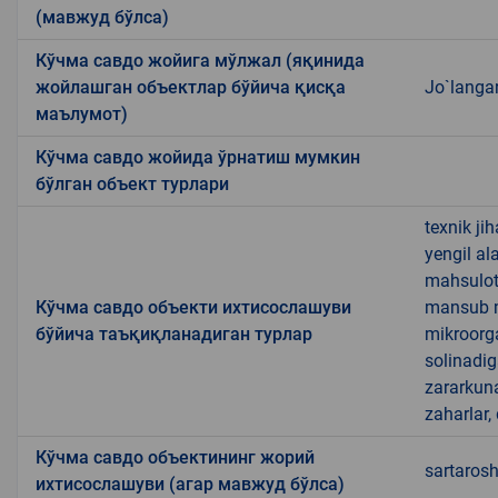
(мавжуд бўлса)
Кўчма савдо жойига мўлжал (яқинида
жойлашган объектлар бўйича қисқа
Jo`langar
маълумот)
Кўчма савдо жойида ўрнатиш мумкин
бўлган объект турлари
texnik ji
yengil al
mahsulotl
Кўчма савдо объекти ихтисослашуви
mansub ma
бўйича таъқиқланадиган турлар
mikroorg
solinadig
zararkun
zaharlar,
Кўчма савдо объектининг жорий
sartarosh
ихтисослашуви (агар мавжуд бўлса)