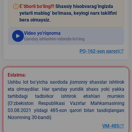
E`tiborli bo‘ling!!!
Shaxsiy hisobvarag‘ingizda
yetarli mablag‘ bo‘lmasa, keyingi narx taklifini
bera olmaysiz.
Video yo‘riqnoma
Qanday ishlashini videoda ko‘ring
PQ-162-son qarori
Eslatma:
Ushbu lot boʻyicha savdoda jismoniy shaxslar ishtirok
eta olmaydilar. Har qanday yuridik shaxs yoki yakka
tartibdagi tadbirkor ishtirok etishlari mumkin
(Oʻzbekiston Respublikasi Vazirlar Mahkamasining
03.08.2021 yildagi 485-son qarori bilan tasdiqlangan
Nizomning 30-bandi)
VM-485