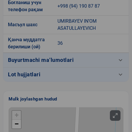
Боғланиш учун
+998 (94) 190 87 87
телефон рақам
UMIRBAYEV IN’OM
Масъул шахс
ASATULLAYEVICH
Қанча муддатга
36
берилиши (ой)
keyboard_arrow_down
Buyurtmachi ma’lumotlari
keyboard_arrow_down
Lot hujjatlari
Mulk joylashgan hudud
+
−