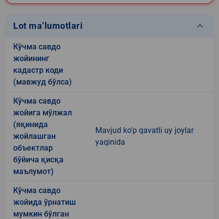
keyboard_arrow_down
Lot ma’lumotlari
Кўчма савдо
жойининг
кадастр коди
(мавжуд бўлса)
Кўчма савдо
жойига мўлжал
(яқинида
Mavjud ko'p qavatli uy joylar
жойлашган
yaqinida
объектлар
бўйича қисқа
маълумот)
Кўчма савдо
жойида ўрнатиш
мумкин бўлган