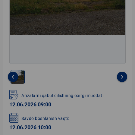
keyboard_arrow_left
keyboard_arrow_right
Item
1
Arizalarni qabul qilishning oxirgi muddati:
of
12.06.2026 09:00
1
Savdo boshlanish vaqti:
12.06.2026 10:00