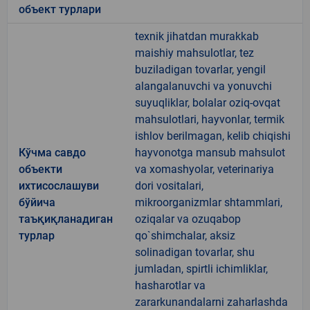
объект турлари
texnik jihatdan murakkab
maishiy mahsulotlar, tez
buziladigan tovarlar, yengil
alangalanuvchi va yonuvchi
suyuqliklar, bolalar oziq-ovqat
mahsulotlari, hayvonlar, termik
ishlov berilmagan, kelib chiqishi
Кўчма савдо
hayvonotga mansub mahsulot
объекти
va xomashyolar, veterinariya
ихтисослашуви
dori vositalari,
бўйича
mikroorganizmlar shtammlari,
таъқиқланадиган
oziqalar va ozuqabop
турлар
qo`shimchalar, aksiz
solinadigan tovarlar, shu
jumladan, spirtli ichimliklar,
hasharotlar va
zararkunandalarni zaharlashda