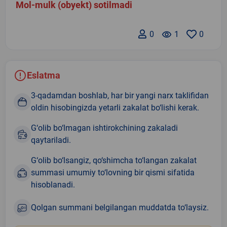
Mol-mulk (obyekt) sotilmadi
0
remove_red_eye
1
0
Eslatma
3-qadamdan boshlab, har bir yangi narx taklifidan
oldin hisobingizda yetarli zakalat bo‘lishi kerak.
G‘olib bo‘lmagan ishtirokchining zakaladi
qaytariladi.
G‘olib bo‘lsangiz, qo‘shimcha to‘langan zakalat
summasi umumiy to‘lovning bir qismi sifatida
hisoblanadi.
Qolgan summani belgilangan muddatda to‘laysiz.