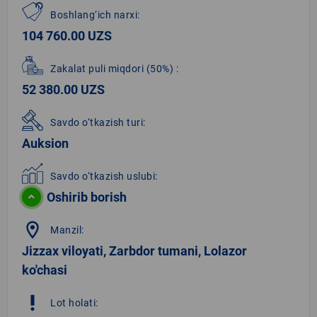
Boshlang‘ich narxi:
104 760.00 UZS
Zakalat puli miqdori
(50%)
:
52 380.00 UZS
Savdo o‘tkazish turi:
Auksion
Savdo o‘tkazish uslubi:
Oshirib borish
location_on
Manzil:
Jizzax viloyati, Zarbdor tumani, Lolazor
ko'chasi
priority_high
Lot holati: