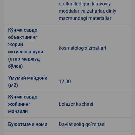
qo`llaniladigan kimyoviy
moddalar va zaharlar, diniy
mazmundagi materiallar
Кўчма савдо
объектининг
жорий
kosmetolog xizmatlari
ихтисослашуви
(агар мавжуд
бўлса)
Умумий майдони
12.00
(м2)
Кўчма савдо
жойининг
Lolazor ko'chasi
манзили
Буюртмачи номи
Davlat soliq qo`mitasi