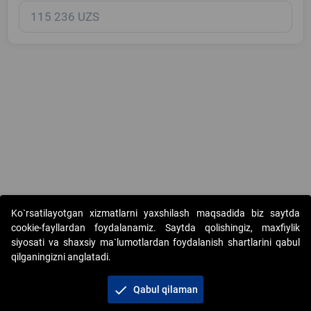
Copyright © 2017-2026. "Elektron onlayn-auksionlarni tashkil etish"
Ko`rsatilayotgan xizmatlarni yaxshilash maqsadida biz saytda
AJ. Barcha huquqlar himoyalangan
cookie-fayllardan foydalanamiz. Saytda qolishingiz, maxfiylik
siyosati va shaxsiy ma`lumotlardan foydalanish shartlarini qabul
qilganingizni anglatadi.
check
Qabul qilaman
+998 71 202-21-11