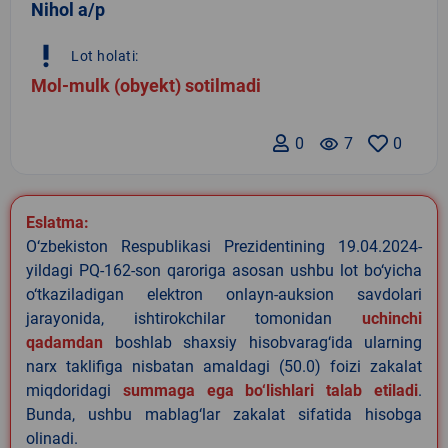
Nihol a/p
priority_high
Lot holati:
Mol-mulk (obyekt) sotilmadi
0
remove_red_eye
7
0
Eslatma:
O‘zbekiston Respublikasi Prezidentining 19.04.2024-
yildagi PQ-162-son qaroriga asosan ushbu lot bo‘yicha
o‘tkaziladigan elektron onlayn-auksion savdolari
jarayonida, ishtirokchilar tomonidan
uchinchi
qadamdan
boshlab shaxsiy hisobvarag‘ida ularning
narx taklifiga nisbatan amaldagi (50.0) foizi zakalat
miqdoridagi
summaga ega bo‘lishlari talab etiladi
.
Bunda, ushbu mablag‘lar zakalat sifatida hisobga
olinadi.