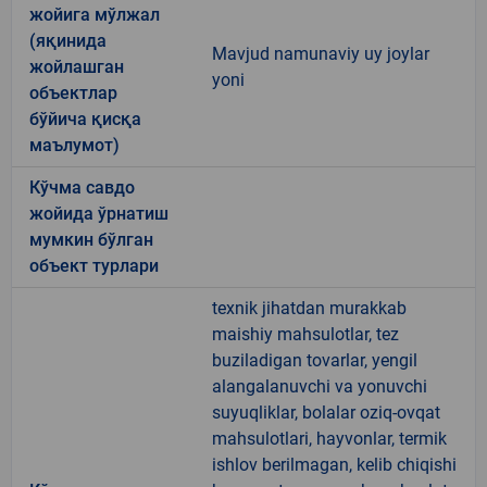
жойига мўлжал
(яқинида
Mavjud namunaviy uy joylar
жойлашган
yoni
объектлар
бўйича қисқа
маълумот)
Кўчма савдо
жойида ўрнатиш
мумкин бўлган
объект турлари
texnik jihatdan murakkab
maishiy mahsulotlar, tez
buziladigan tovarlar, yengil
alangalanuvchi va yonuvchi
suyuqliklar, bolalar oziq-ovqat
mahsulotlari, hayvonlar, termik
ishlov berilmagan, kelib chiqishi