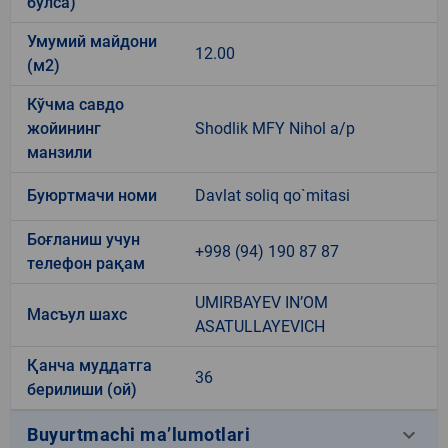
бўлса)
Умумий майдони
12.00
(м2)
Кўчма савдо
жойининг
Shodlik MFY Nihol a/p
манзили
Буюртмачи номи
Davlat soliq qo`mitasi
Боғланиш учун
+998 (94) 190 87 87
телефон рақам
UMIRBAYEV IN’OM
Масъул шахс
ASATULLAYEVICH
Қанча муддатга
36
берилиши (ой)
keyboard_arrow_down
Buyurtmachi ma’lumotlari