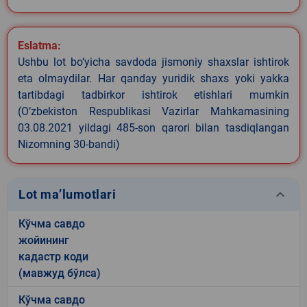
Eslatma:
Ushbu lot bo‘yicha savdoda jismoniy shaxslar ishtirok
eta olmaydilar. Har qanday yuridik shaxs yoki yakka
tartibdagi tadbirkor ishtirok etishlari mumkin
(O‘zbekiston Respublikasi Vazirlar Mahkamasining
03.08.2021 yildagi 485-son qarori bilan tasdiqlangan
Nizomning 30-bandi)
keyboard_arrow_down
Lot ma’lumotlari
Кўчма савдо
жойининг
кадастр коди
(мавжуд бўлса)
Кўчма савдо