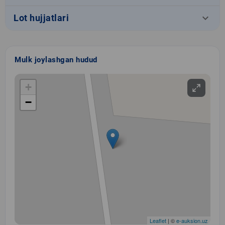
keyboard_arrow_down
Lot hujjatlari
Mulk joylashgan hudud
+
−
Leaflet
| ©
e-auksion.uz