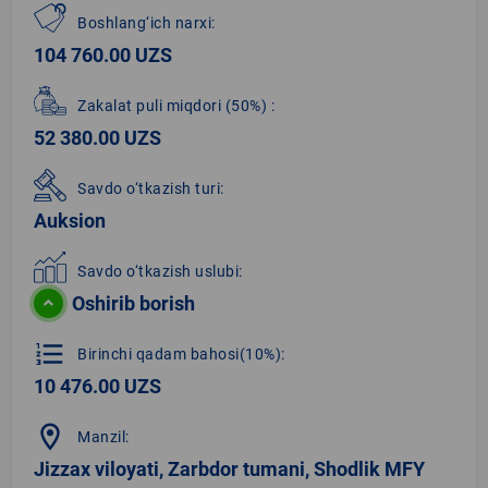
Boshlang‘ich narxi:
104 760.00 UZS
Zakalat puli miqdori
(50%)
:
52 380.00 UZS
Savdo o‘tkazish turi:
Auksion
Savdo o‘tkazish uslubi:
Oshirib borish
format_list_numbered
Birinchi qadam bahosi(10%):
10 476.00 UZS
location_on
Manzil:
Jizzax viloyati, Zarbdor tumani, Shodlik MFY