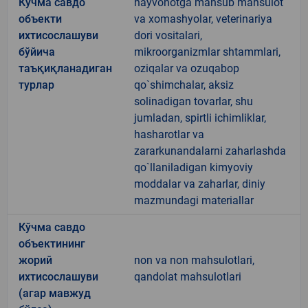
Кўчма савдо
hayvonotga mansub mahsulot
объекти
va xomashyolar, veterinariya
ихтисослашуви
dori vositalari,
бўйича
mikroorganizmlar shtammlari,
таъқиқланадиган
oziqalar va ozuqabop
турлар
qo`shimchalar, aksiz
solinadigan tovarlar, shu
jumladan, spirtli ichimliklar,
hasharotlar va
zararkunandalarni zaharlashda
qo`llaniladigan kimyoviy
moddalar va zaharlar, diniy
mazmundagi materiallar
Кўчма савдо
объектининг
жорий
non va non mahsulotlari,
ихтисослашуви
qandolat mahsulotlari
(агар мавжуд