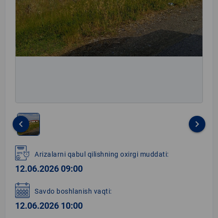
keyboard_arrow_left
keyboard_arrow_right
Item
1
Arizalarni qabul qilishning oxirgi muddati:
of
12.06.2026 09:00
1
Savdo boshlanish vaqti:
12.06.2026 10:00