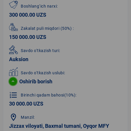
Boshlang‘ich narxi:
300 000.00 UZS
Zakalat puli miqdori
(50%)
:
150 000.00 UZS
Savdo o‘tkazish turi:
Auksion
Savdo o‘tkazish uslubi:
Oshirib borish
format_list_numbered
Birinchi qadam bahosi(10%):
30 000.00 UZS
location_on
Manzil:
Jizzax viloyati, Baxmal tumani, Oyqor MFY