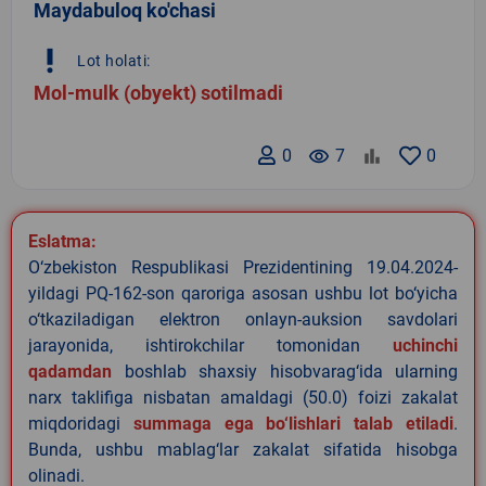
Maydabuloq ko'chasi
priority_high
Lot holati:
Mol-mulk (obyekt) sotilmadi
0
remove_red_eye
7
0
Eslatma:
O‘zbekiston Respublikasi Prezidentining 19.04.2024-
yildagi PQ-162-son qaroriga asosan ushbu lot bo‘yicha
o‘tkaziladigan elektron onlayn-auksion savdolari
jarayonida, ishtirokchilar tomonidan
uchinchi
qadamdan
boshlab shaxsiy hisobvarag‘ida ularning
narx taklifiga nisbatan amaldagi (50.0) foizi zakalat
miqdoridagi
summaga ega bo‘lishlari talab etiladi
.
Bunda, ushbu mablag‘lar zakalat sifatida hisobga
olinadi.