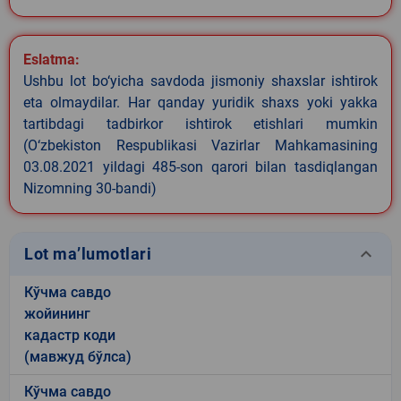
Eslatma:
Ushbu lot bo‘yicha savdoda jismoniy shaxslar ishtirok
eta olmaydilar. Har qanday yuridik shaxs yoki yakka
tartibdagi tadbirkor ishtirok etishlari mumkin
(O‘zbekiston Respublikasi Vazirlar Mahkamasining
03.08.2021 yildagi 485-son qarori bilan tasdiqlangan
Nizomning 30-bandi)
keyboard_arrow_down
Lot ma’lumotlari
Кўчма савдо
жойининг
кадастр коди
(мавжуд бўлса)
Кўчма савдо