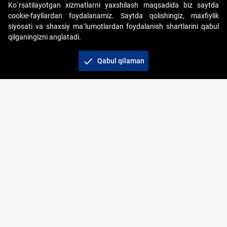
Ko`rsatilayotgan xizmatlarni yaxshilash maqsadida biz saytda
cookie-fayllardan foydalanamiz. Saytda qolishingiz, maxfiylik
siyosati va shaxsiy ma`lumotlardan foydalanish shartlarini qabul
qilganingizni anglatadi.
Copyright © 2017-2026. "Elektron onlayn-auksionlarni
tashkil etish" AJ. Barcha huquqlar himoyalangan
check
Qabul qilaman
To‘lov usullari
Bog‘lanish