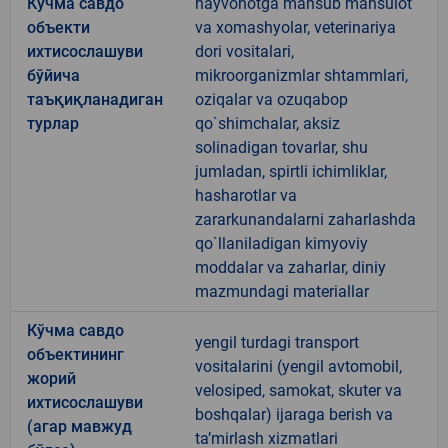
Кўчма савдо
hayvonotga mansub mahsulot
объекти
va xomashyolar, veterinariya
ихтисослашуви
dori vositalari,
бўйича
mikroorganizmlar shtammlari,
таъқиқланадиган
oziqalar va ozuqabop
турлар
qo`shimchalar, aksiz
solinadigan tovarlar, shu
jumladan, spirtli ichimliklar,
hasharotlar va
zararkunandalarni zaharlashda
qo`llaniladigan kimyoviy
moddalar va zaharlar, diniy
mazmundagi materiallar
Кўчма савдо
yengil turdagi transport
объектининг
vositalarini (yengil avtomobil,
жорий
velosiped, samokat, skuter va
ихтисослашуви
boshqalar) ijaraga berish va
(агар мавжуд
taʼmirlash xizmatlari