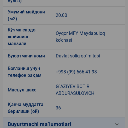
бўлса)
Умумий майдони
20.00
(м2)
Кўчма савдо
Oyqor MFY Maydabuloq
жойининг
ko'chasi
манзили
Буюртмачи номи
Davlat soliq qo`mitasi
Боғланиш учун
+998 (99) 666 41 98
телефон рақам
G`AZIYEV BOTIR
Масъул шахс
ABDURASULOVICH
Қанча муддатга
36
берилиши (ой)
keyboard_arrow_down
Buyurtmachi ma’lumotlari