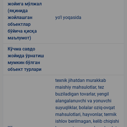
жойига мўлжал
(яқинида
жойлашган
yo'l yoqasida
объектлар
бўйича қисқа
маълумот)
Кўчма савдо
жойида ўрнатиш
мумкин бўлган
объект турлари
texnik jihatdan murakkab
maishiy mahsulotlar, tez
buziladigan tovarlar, yengil
alangalanuvchi va yonuvchi
suyuqliklar, bolalar oziq-ovqat
mahsulotlari, hayvonlar, termik
ishlov berilmagan, kelib chiqishi