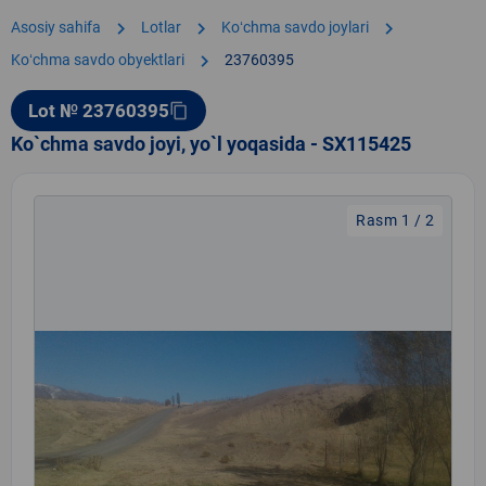
chevron_right
chevron_right
chevron_right
Asosiy sahifa
Lotlar
Koʻchma savdo joylari
chevron_right
Koʻchma savdo obyektlari
23760395
Lot № 23760395
content_copy
Ko`chma savdo joyi, yo`l yoqasida - SX115425
Rasm 1 / 2