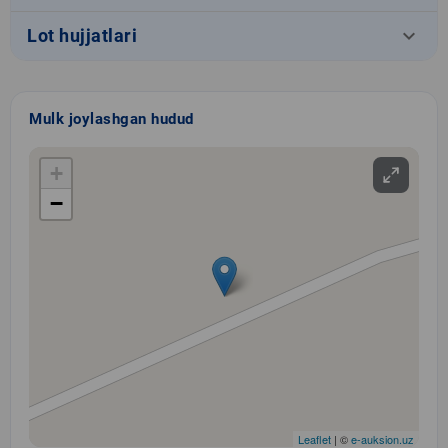
keyboard_arrow_down
Lot hujjatlari
Mulk joylashgan hudud
+
−
Leaflet
| ©
e-auksion.uz