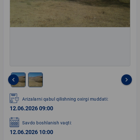
keyboard_arrow_left
keyboard_arrow_right
Item
1
Arizalarni qabul qilishning oxirgi muddati:
of
12.06.2026 09:00
2
Savdo boshlanish vaqti:
12.06.2026 10:00