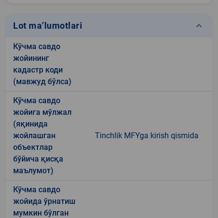
keyboard_arrow_down
Lot ma’lumotlari
Кўчма савдо
жойининг
кадастр коди
(мавжуд бўлса)
Кўчма савдо
жойига мўлжал
(яқинида
жойлашган
Tinchlik MFYga kirish qismida
объектлар
бўйича қисқа
маълумот)
Кўчма савдо
жойида ўрнатиш
мумкин бўлган