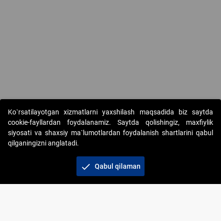
Ko`rsatilayotgan xizmatlarni yaxshilash maqsadida biz saytda
cookie-fayllardan foydalanamiz. Saytda qolishingiz, maxfiylik
siyosati va shaxsiy ma`lumotlardan foydalanish shartlarini qabul
qilganingizni anglatadi.
Copyright © 2017-2026. "Elektron onlayn-auksionlarni
tashkil etish" AJ. Barcha huquqlar himoyalangan
check
Qabul qilaman