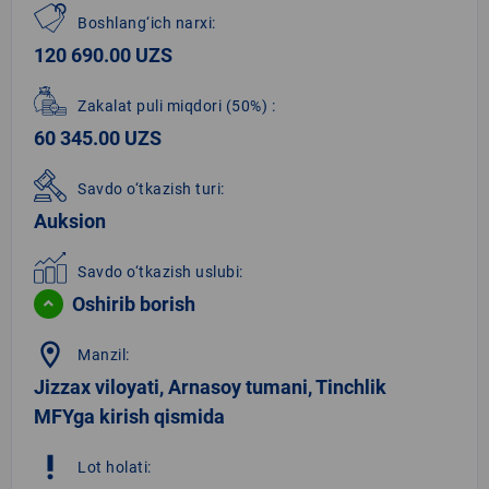
Boshlang‘ich narxi:
120 690.00 UZS
Zakalat puli miqdori
(50%)
:
60 345.00 UZS
Savdo o‘tkazish turi:
Auksion
Savdo o‘tkazish uslubi:
Oshirib borish
location_on
Manzil:
Jizzax viloyati, Arnasoy tumani, Tinchlik
MFYga kirish qismida
priority_high
Lot holati: