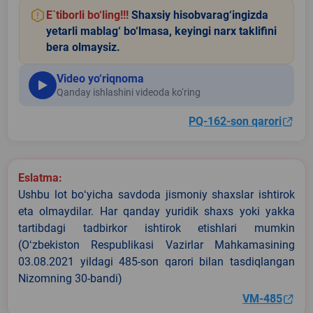
E`tiborli bo‘ling!!!
Shaxsiy hisobvarag‘ingizda
yetarli mablag‘ bo‘lmasa, keyingi narx taklifini
bera olmaysiz.
Video yo‘riqnoma
Qanday ishlashini videoda ko‘ring
PQ-162-son qarori
Eslatma:
Ushbu lot boʻyicha savdoda jismoniy shaxslar ishtirok
eta olmaydilar. Har qanday yuridik shaxs yoki yakka
tartibdagi tadbirkor ishtirok etishlari mumkin
(Oʻzbekiston Respublikasi Vazirlar Mahkamasining
03.08.2021 yildagi 485-son qarori bilan tasdiqlangan
Nizomning 30-bandi)
VM-485