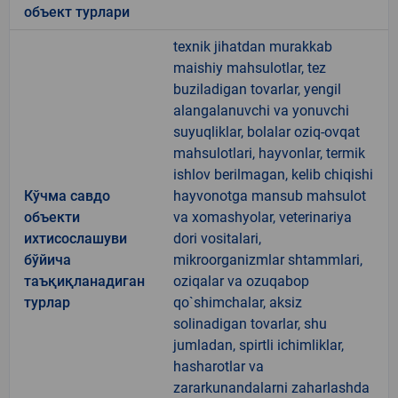
объект турлари
texnik jihatdan murakkab
maishiy mahsulotlar, tez
buziladigan tovarlar, yengil
alangalanuvchi va yonuvchi
suyuqliklar, bolalar oziq-ovqat
mahsulotlari, hayvonlar, termik
ishlov berilmagan, kelib chiqishi
Кўчма савдо
hayvonotga mansub mahsulot
объекти
va xomashyolar, veterinariya
ихтисослашуви
dori vositalari,
бўйича
mikroorganizmlar shtammlari,
таъқиқланадиган
oziqalar va ozuqabop
турлар
qo`shimchalar, aksiz
solinadigan tovarlar, shu
jumladan, spirtli ichimliklar,
hasharotlar va
zararkunandalarni zaharlashda