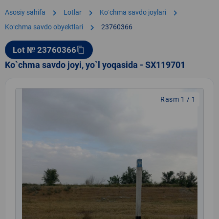
chevron_right
chevron_right
chevron_right
Asosiy sahifa
Lotlar
Koʻchma savdo joylari
chevron_right
Koʻchma savdo obyektlari
23760366
Lot № 23760366
content_copy
Ko`chma savdo joyi, yo`l yoqasida - SX119701
Rasm 1 / 1