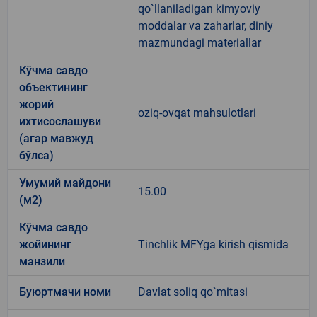
qo`llaniladigan kimyoviy
moddalar va zaharlar, diniy
mazmundagi materiallar
Кўчма савдо
объектининг
жорий
oziq-ovqat mahsulotlari
ихтисослашуви
(агар мавжуд
бўлса)
Умумий майдони
15.00
(м2)
Кўчма савдо
жойининг
Tinchlik MFYga kirish qismida
манзили
Буюртмачи номи
Davlat soliq qo`mitasi