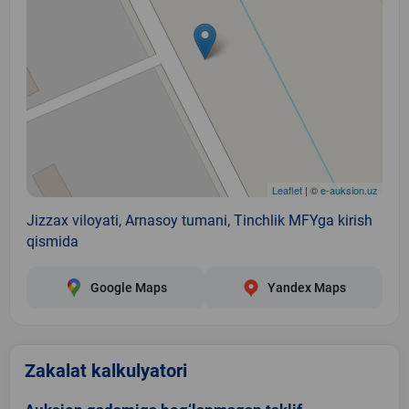
Leaflet
| ©
e-auksion.uz
Jizzax viloyati, Arnasoy tumani, Tinchlik MFYga kirish
qismida
Google Maps
Yandex Maps
Zakalat kalkulyatori