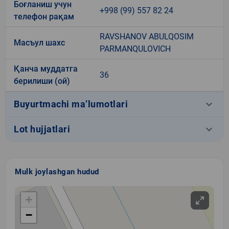
Боғланиш учун
+998 (99) 557 82 24
телефон рақам
RAVSHANOV ABULQOSIM
Масъул шахс
PARMANQULOVICH
Қанча муддатга
36
берилиши (ой)
keyboard_arrow_down
Buyurtmachi ma’lumotlari
keyboard_arrow_down
Lot hujjatlari
Mulk joylashgan hudud
+
−