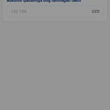
Auksion qadamiga bog‘lanmagan taklif
UZS