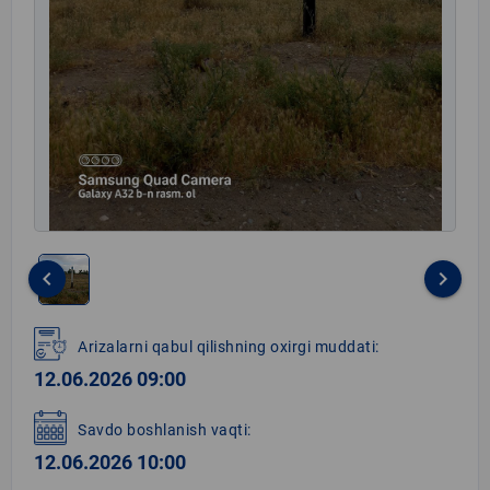
keyboard_arrow_left
keyboard_arrow_right
Item
1
Arizalarni qabul qilishning oxirgi muddati:
of
12.06.2026 09:00
1
Savdo boshlanish vaqti:
12.06.2026 10:00