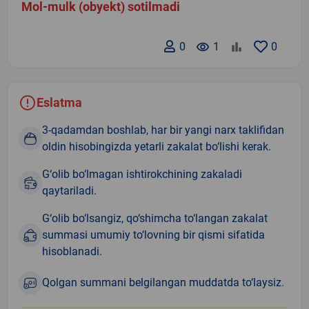
Mol-mulk (obyekt) sotilmadi
0
remove_red_eye
1
0
Eslatma
3-qadamdan boshlab, har bir yangi narx taklifidan
oldin hisobingizda yetarli zakalat bo‘lishi kerak.
G‘olib bo‘lmagan ishtirokchining zakaladi
qaytariladi.
G‘olib bo‘lsangiz, qo‘shimcha to‘langan zakalat
summasi umumiy to‘lovning bir qismi sifatida
hisoblanadi.
Qolgan summani belgilangan muddatda to‘laysiz.